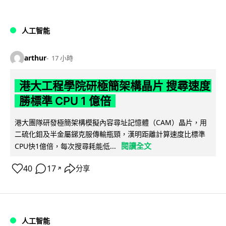
人工智能
arthur
17 小時
港大工程學院研極簡架構晶片 搜尋速度
勝標準 CPU 1 億倍
港大團隊研發極簡架構模擬內容尋址記憶體（CAM）晶片，用
二硫化鉬及半金屬銻克服傳輸瓶頸，漢明距離計算速度比標準
閱讀全文
CPU快1億倍，每次搜尋耗能低...
40
17
分享
↗
人工智能