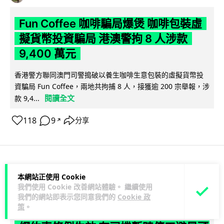
Fun Coffee 咖啡騙局爆煲 咖啡包裝虛
擬貨幣投資騙局 港澳警拘 8 人涉款
9,400 萬元
香港警方聯同澳門司警搗破以養生咖啡生意包裝的虛擬貨幣投
資騙局 Fun Coffee，兩地共拘捕 8 人，接獲逾 200 宗舉報，涉
閱讀全文
款 9,4...
118
9
分享
↗
科技娛樂
生活科技
智慧城市
本網站正使用 Cookie
我們使用 Cookie 改善網站體驗。 繼續使用
我們的網站即表示您同意我們的
Cookie 政
Lawton
1 日
策
。