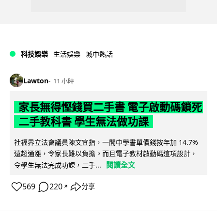
科技娛樂
生活娛樂
城中熱話
Lawton
11 小時
家長無得慳錢買二手書 電子啟動碼鎖死
二手教科書 學生無法做功課
社福界立法會議員陳文宜指，一間中學書單價錢按年加 14.7%
遠超通漲，令家長難以負擔。而且電子教材啟動碼這項設計，
閱讀全文
令學生無法完成功課，二手...
569
220
分享
↗