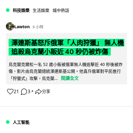
科技娛樂
生活娛樂
城中熱話
Lawton
6 小時
澤連斯基怒斥俄軍「人肉狩獵」 無人機
追殺烏克蘭小販近 40 秒仍被炸傷
烏克蘭克爾松一名 52 歲小販被俄軍無人機追擊近 40 秒後被炸
傷，影片由烏克蘭總統澤連斯基公開。他直斥俄軍對平民進行
閱讀全文
「狩獵式」攻擊，烏克蘭...
21
3
分享
↗
人工智能