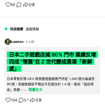
69
分享
科技娛樂
遊戲情報
Lawton
8 小時
日本二手遊戲店減 90% 門市 業績反增
四成 "懷舊"在 Z 世代變成最潮「新鮮
感」
日本零售巨頭 GEO 將懷舊遊戲銷售門市從 1,000 間大幅減至
99 間，但銷售額卻不降反升至過往的 1.4 倍。做到「減店增
閱讀全文
收」奇蹟，...
104
5
分享
↗