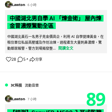
Lawton
6 小時
中國湖北男自學 AI 「煉金術」 屋內煉
金冒濃煙驚動全區
中國湖北黃石一名男子見金價高企，利用 AI 自學提煉黃金，在
租住單位私設高壓爐及作坊冶煉，過程產生大量刺鼻濃煙，驚
閱讀全文
動鄰居報警。警方到場揭發整...
28
5
分享
↗
3C科技
流動音樂
89
Lawton
7 小時