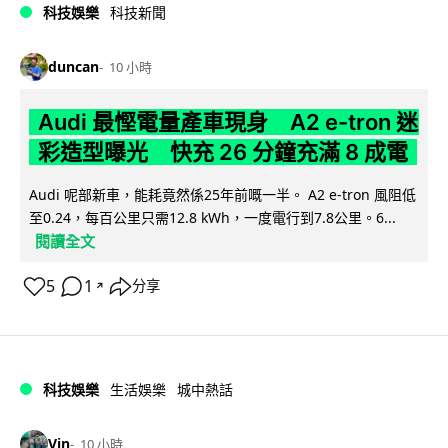
科技娛樂
科技新聞
duncan
10 小時
Audi 最慳電量產車現身 A2 e-tron 迷
彩造型曝光 快充 26 分鐘充滿 8 成電
Audi 呢部新車，能耗竟然係25年前嘅一半。 A2 e-tron 風阻低
至0.24，每百公里只需12.8 kWh，一度電行到7.8公里。6...
閱讀全文
5
1
分享
↗
科技娛樂
生活娛樂
城中熱話
Vin
10 小時