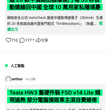
動連線回中國 全球 10 萬用家私隱堪憂
網絡安全公司 VulnCheck 揭發中國智博通電子（Zbtlink）生產
閱
的 20 多款路由器內置後門程式「Endlessdoors」（無盡...
讀全文
710
177
分享
↗
人工智能
arthur
16 小時
Tesla HW3 舊硬件裝 FSD v14 Lite 頻
現過熱 部分電腦損毀車主須自費維修