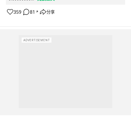
359
81
分享
↗
ADVERTISEMENT