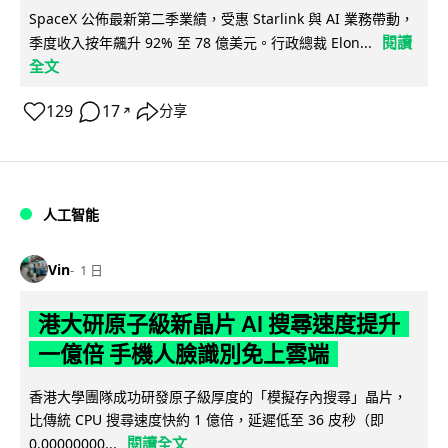
SpaceX 公佈最新第二季業績，受惠 Starlink 與 AI 業務帶動，
閱讀
季度收入按年飆升 92% 至 78 億美元。行政總裁 Elon...
全文
129
17
分享
↗
人工智能
Vin
1 日
港大研原子級新晶片 AI 搜尋速度提升
一億倍 手機人臉識別免上雲端
香港大學團隊成功研發原子級厚度的「模擬存內搜尋」晶片，
比傳統 CPU 搜尋速度快約 1 億倍，延遲低至 36 皮秒（即
閱讀全文
0.00000000...