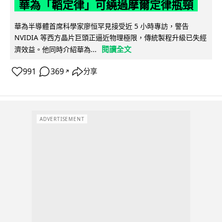
華為「韜定律」可繞過摩爾定律瓶頸
華為半導體首席科學家廖恒罕見接受近 5 小時專訪，警告
NVIDIA 等西方晶片巨頭正逼近物理極限，傳統製程升級已失經
閱讀全文
濟效益。他同時介紹華為...
991
369
分享
↗
ADVERTISEMENT