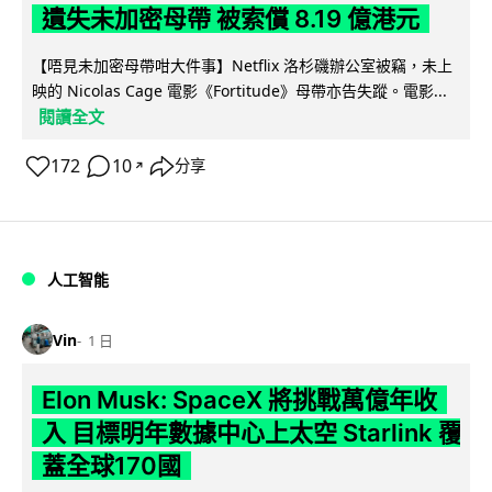
遺失未加密母帶 被索償 8.19 億港元
【唔見未加密母帶咁大件事】Netflix 洛杉磯辦公室被竊，未上
映的 Nicolas Cage 電影《Fortitude》母帶亦告失蹤。電影...
閱讀全文
172
10
分享
↗
人工智能
Vin
1 日
Elon Musk: SpaceX 將挑戰萬億年收
入 目標明年數據中心上太空 Starlink 覆
蓋全球170國