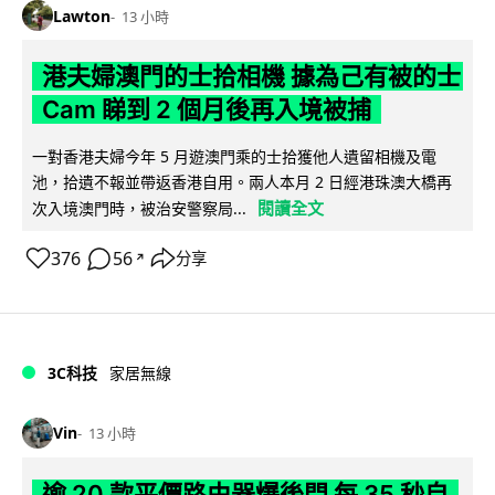
Lawton
13 小時
港夫婦澳門的士拾相機 據為己有被的士
Cam 睇到 2 個月後再入境被捕
一對香港夫婦今年 5 月遊澳門乘的士拾獲他人遺留相機及電
池，拾遺不報並帶返香港自用。兩人本月 2 日經港珠澳大橋再
閱讀全文
次入境澳門時，被治安警察局...
376
56
分享
↗
3C科技
家居無線
Vin
13 小時
逾 20 款平價路由器爆後門 每 35 秒自