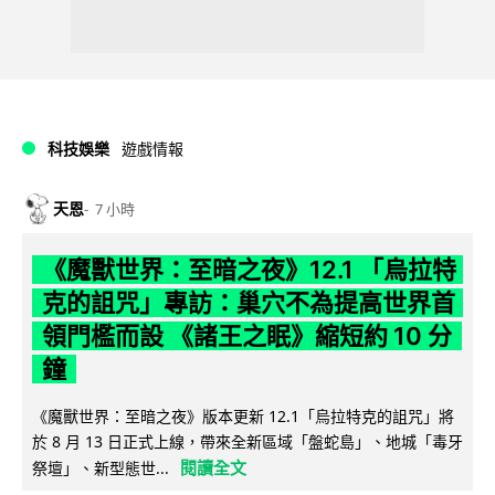
科技娛樂
遊戲情報
天恩
7 小時
《魔獸世界：至暗之夜》12.1 「烏拉特
克的詛咒」專訪：巢穴不為提高世界首
領門檻而設 《諸王之眠》縮短約 10 分
鐘
《魔獸世界：至暗之夜》版本更新 12.1「烏拉特克的詛咒」將
於 8 月 13 日正式上線，帶來全新區域「盤蛇島」、地城「毒牙
閱讀全文
祭壇」、新型態世...