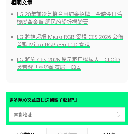
相關文章:
LG 20年前冷氣機竟用純金招牌 今時今日舊
機變黃金寶 網民紛紛拆機變賣
LG 將推超細 Micro RGB 電視 CES 2026 公佈
首款 Micro RGB evo LCD 電視
LG 將於 CES 2026 展示家用機械人 CLOiD
冀實踐「零勞動家居」願景
📮
更多精彩文章每日送到電子郵箱