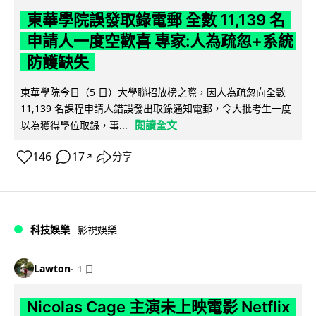
東華學院誤發取錄電郵 全數 11,139 名
申請人一度空歡喜 專家:人為疏忽+系統
防護缺失
東華學院今日（5 日）大學聯招放榜之際，因人為疏忽向全數
11,139 名課程申請人錯誤發出取錄通知電郵，令大批考生一度
閱讀全文
以為獲得學位取錄，事...
146
17
分享
↗
科技娛樂
影視娛樂
Lawton
1 日
Nicolas Cage 主演未上映電影 Netflix