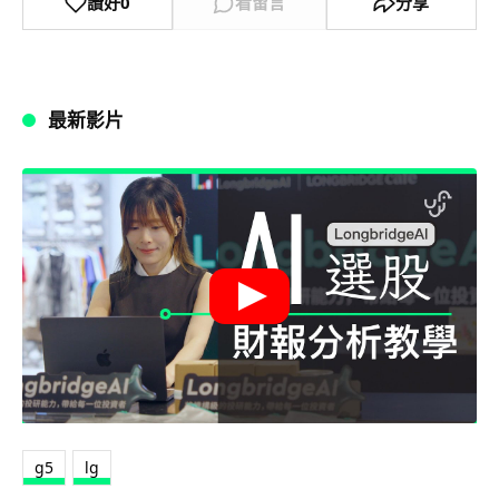
讚好
0
看留言
分享
最新影片
g5
lg