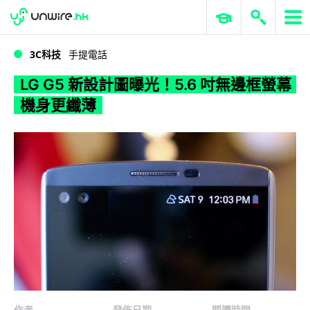
WWDC 2026
GenAI 與雲端科技專區
ERP 與商業 AI
LG G5 新設計圖曝光！5.6 吋無邊框螢幕機身更纖薄
3C科技
手提電話
LG G5 新設計圖曝光！5.6 吋無邊框螢幕
機身更纖薄
作者
發佈日期
閱讀時間