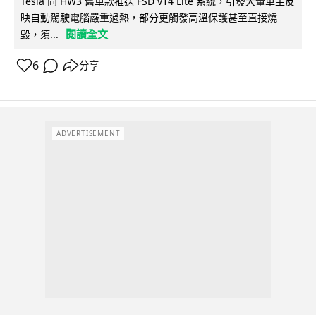
Tesla 向 HW3 舊車款推送 FSD v14 Lite 系統，引發大量車主反
映自動駕駛電腦嚴重過熱，部分更觸發高溫保護甚至直接燒
閱讀全文
毀，須...
6
分享
ADVERTISEMENT