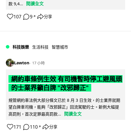
閱讀全文
款 9,4...
107
9
分享
↗
科技娛樂
生活科技
智慧城市
Lawton
17 小時
網約車條例生效 有司機暫時停工避風頭
的士業界籲白牌 "改邪歸正"
規管網約車法例大部分條文已於 8 月 3 日生效，的士業界就期
望白牌車司機，能夠「改邪歸正」回流駕駛的士。新例大幅提
閱讀全文
高罰則，首次定罪最高罰款...
171
110
分享
↗