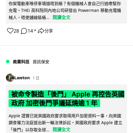
你架電動車喺停車場搵唔到樁？有個機械人會自己行過嚟幫你
充電。THEi 高科院同內地公司研發出 Powerman 移動充電機
閱讀全文
械人，唔使鋪線裝樁...
28
14
分享
↗
商業科技
資訊保安
Lawton
1 日
被命令製造「後門」 Apple 再控告英國
政府 加密後門爭議延燒逾 1 年
Apple 證實已就英國政府要求取得用戶加密資料一事，向英國
調查權力法庭提出新一輪法律訴訟。英國政府要求 Apple 建立
閱讀全文
「後門」以存取全球...