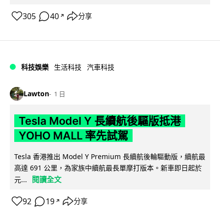
305
40
分享
↗
科技娛樂
生活科技
汽車科技
Lawton
1 日
Tesla Model Y 長續航後驅版抵港
YOHO MALL 率先試駕
Tesla 香港推出 Model Y Premium 長續航後輪驅動版，續航最
高達 691 公里，為家族中續航最長單摩打版本。新車即日起於
閱讀全文
元...
92
19
分享
↗