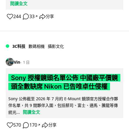
閱讀全文
244
33
分享
↗
3C科技
數碼相機
攝影文化
Vin
1 日
Sony 授權鏡頭名單公佈 中國廠平價鏡
頭全數缺席 Nikon 已告唯卓仕侵權
Sony 公佈截至 2026 年 7 月的 E-Mount 鏡頭官方授權合作夥
伴名單，共 9 間夥伴入圍，包括蔡司、富士、適馬、騰龍等傳
閱讀全文
統光...
570
170
分享
↗