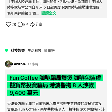
【中國大陸連續 3 個月減附加費，相反香港不斷加價】中國大
陸多家航空公司自 8 月 5 日起再度下調內陸航線燃油附加費，
閱讀全文
為年內連續第 3 個...
28
5
分享
↗
科技娛樂
生活科技
區塊鏈
Lawton
17 小時
Fun Coffee 咖啡騙局爆煲 咖啡包裝虛
擬貨幣投資騙局 港澳警拘 8 人涉款
9,400 萬元
香港警方聯同澳門司警搗破以養生咖啡生意包裝的虛擬貨幣投
資騙局 Fun Coffee，兩地共拘捕 8 人，接獲逾 200 宗舉報，涉