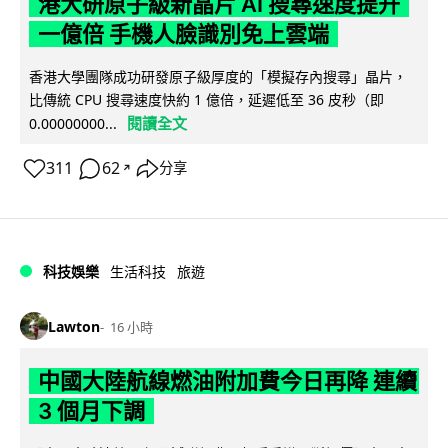
港大研原子級新晶片 AI 搜尋速度提升
一億倍 手機人臉識別免上雲端
香港大學團隊成功研發原子級厚度的「模擬存內搜尋」晶片，
比傳統 CPU 搜尋速度快約 1 億倍，延遲低至 36 皮秒（即
閱讀全文
0.00000000...
311
62
分享
↗
科技娛樂
生活科技
旅遊
Lawton
16 小時
中國大陸航線燃油附加費今日再降 連續
3 個月下調