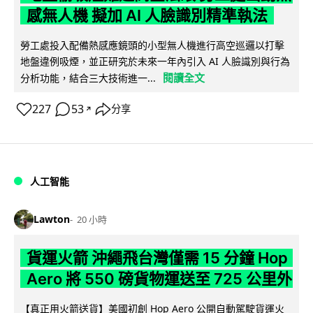
感無人機 擬加 AI 人臉識別精準執法
勞工處投入配備熱感應鏡頭的小型無人機進行高空巡邏以打擊
地盤違例吸煙，並正研究於未來一年內引入 AI 人臉識別與行為
閱讀全文
分析功能，結合三大技術進一...
227
53
分享
↗
人工智能
Lawton
20 小時
貨運火箭 沖繩飛台灣僅需 15 分鐘 Hop
Aero 將 550 磅貨物運送至 725 公里外
【真正用火箭送貨】美國初創 Hop Aero 公開自動駕駛貨運火