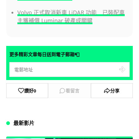
Volvo 正式取消新車 LiDAR 功能 已裝配車
主獲補償 Luminar 破產成關鍵
📮
更多精彩文章每日送到電子郵箱
讚好
0
看留言
分享
最新影片