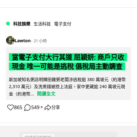
科技娛樂
生活科技
電子支付
Lawton
21 小時
當電子支付大行其道 屈穎妍: 商戶只收
現金 唯一可能是逃稅 倡稅局主動調查
新加坡知名粥店明輝田雞粥老闆涉逃稅逾 380 萬坡元（約港幣
2,310 萬元）及洗黑錢被控上法庭，家中更藏逾 240 萬坡元現
閱讀全文
金（約港幣...
865
549
分享
↗
ADVERTISEMENT