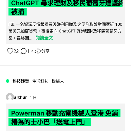
ChatGPT 尋求理財及移民葡萄牙建議終
被捕
FBI 一名資深反情報探員涉嫌利用職務之便盜取敵對國家近 100
萬美元加密貨幣，事後更向 ChatGPT 諮詢理財及移民葡萄牙方
閱讀全文
案，最終因...
22
1
分享
↗
科技娛樂
生活科技
機械人
arthur
1 日
Powerman 移動充電機械人登港 免鋪
樁為的士小巴「送電上門」