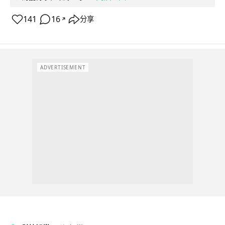
141
16
分享
↗
ADVERTISEMENT