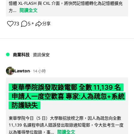
憶體 XL-FLASH 與 CXL 介面，將快閃記憶體轉化為記憶體擴充
閱讀全文
方...
73
5
分享
↗
商業科技
資訊保安
Lawton
14 小時
東華學院誤發取錄電郵 全數 11,139 名
申請人一度空歡喜 專家:人為疏忽+系統
防護缺失
東華學院今日（5 日）大學聯招放榜之際，因人為疏忽向全數
11,139 名課程申請人錯誤發出取錄通知電郵，令大批考生一度
閱讀全文
以為獲得學位取錄，事...