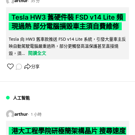
arthur
35 分
Tesla HW3 舊硬件裝 FSD v14 Lite 頻
現過熱 部分電腦損毀車主須自費維修
Tesla 向 HW3 舊車款推送 FSD v14 Lite 系統，引發大量車主反
映自動駕駛電腦嚴重過熱，部分更觸發高溫保護甚至直接燒
閱讀全文
毀，須...
分享
人工智能
arthur
1 小時
港大工程學院研極簡架構晶片 搜尋速度