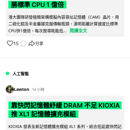
勝標準 CPU 1 億倍
港大團隊研發極簡架構模擬內容尋址記憶體（CAM）晶片，用
二硫化鉬及半金屬銻克服傳輸瓶頸，漢明距離計算速度比標準
閱讀全文
CPU快1億倍，每次搜尋耗能低...
15
分享
人工智能
Lawton
14 小時
靠快閃記憶體紓緩 DRAM 不足 KIOXIA
推 XL1 記憶體擴充模組
KIOXIA 發表全新記憶體擴充模組 XL1 系列，結合低延遲快閃記