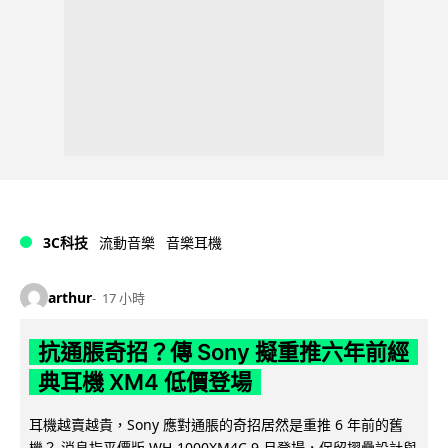
3C科技
流動音樂
音樂耳機
arthur
17 小時
抗通脹奇招？傳 Sony 擬重推六年前經
典耳機 XM4 低價登場
耳機越賣越貴，Sony 應對通脹的奇招居然是重推 6 年前的舊
機？ 消息指平價版 WH-1000XM4C 9 月登場，保留摺疊設計與