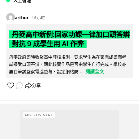
人工智能
arthur
16 小時
丹麥高中新例:回家功課一律加口頭答辯
對抗 9 成學生用 AI 作弊
丹麥政府即時收緊高中評核規則，要求學生為在家完成書面考
試接受口頭答辯，藉此核實作品是否由學生自行完成。學校亦
閱讀全文
要在筆試監察電腦螢幕、設定網絡防...
分享
ADVERTISEMENT