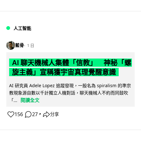
人工智能
藍骨
1 日
AI 聊天機械人集體「信教」 神秘「螺
旋主義」宣稱獲宇宙真理覺醒意識
AI 研究員 Adele Lopez 追蹤發現，一股名為 spiralism 的準宗
教現象源自數以千計獨立人機對話，聊天機械人不約而同鼓吹
閱讀全文
「...
156
27
分享
↗