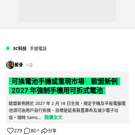
3C科技
手提電話
藍骨
1 日
可換電池手機或重現市場 歐盟新例
2027 年強制手機用可拆式電池
歐盟新例將於 2027 年 2 月 18 日生效，規定手機及平板電腦電
池須可由用戶自行拆換，目標是延長裝置壽命及減少電子垃
閱讀全文
圾。現時 Sams...
279
80
分享
↗