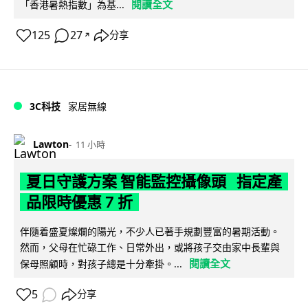
閱讀全文
「香港暑熱指數」為基...
125
27
分享
↗
3C科技
家居無線
Lawton
11 小時
夏日守護方案 智能監控攝像頭 指定產
品限時優惠 7 折
伴隨着盛夏燦爛的陽光，不少人已著手規劃豐富的暑期活動。
然而，父母在忙碌工作、日常外出，或將孩子交由家中長輩與
閱讀全文
保母照顧時，對孩子總是十分牽掛。...
5
分享