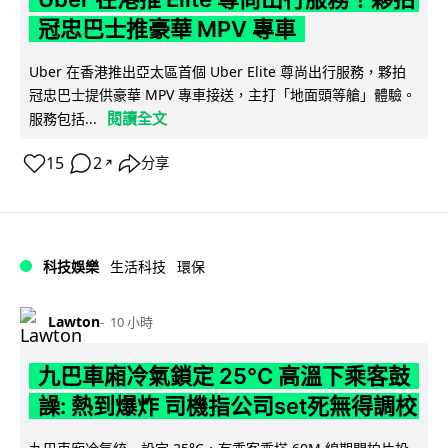
冠忠巴士推豪華 MPV 專車
Uber 在香港推出亞太區首個 Uber Elite 尊尚出行服務，夥拍
冠忠巴士提供豪華 MPV 專車接送，主打「地面頭等艙」體驗。
閱讀全文
服務包括...
15
2
分享
↗
科技娛樂
生活科技
環保
Lawton
10 小時
九巴車廂冷氣鎖定 25°C 高溫下乘客鼓
譟: 熱到爆炸 司機指公司set死無得調校