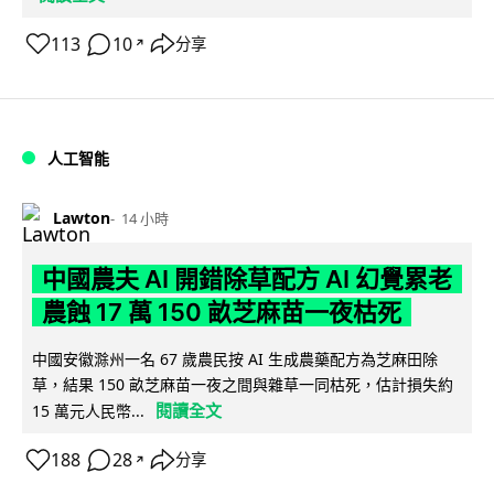
113
10
分享
↗
人工智能
Lawton
14 小時
中國農夫 AI 開錯除草配方 AI 幻覺累老
農蝕 17 萬 150 畝芝麻苗一夜枯死
中國安徽滁州一名 67 歲農民按 AI 生成農藥配方為芝麻田除
草，結果 150 畝芝麻苗一夜之間與雜草一同枯死，估計損失約
閱讀全文
15 萬元人民幣...
188
28
分享
↗