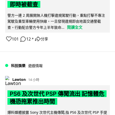
即時被截查
警方一連 2 周展開無人機打擊違規駕駛行動，重點打擊不專注
駕駛及重型車輛使用快線，一旦發現違規即由地面交通警截
閱讀全文
查。行動配合警方今年上半年致命...
101
12
分享
↗
科技娛樂
遊戲情報
Lawton
14 小時
PS6 及次世代 PSP 傳聞流出 記憶體危
機恐拖累推出時間
爆料媒體披露 Sony 次世代主機傳聞,指 PS6 及次世代 PSP 手提