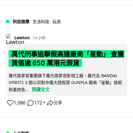
科技娛樂
生活科技
玩具
Lawton
14 小時
萬代刑事追擊假高達廠商「星動」 查獲
貨值逾 650 萬港元假貨
萬代南夢宮集團旗下萬代南夢宮影視工廠、萬代及 BANDAI
SPIRITS 3 間公司對中國大陸假冒 GUNPLA 廠商「星動」發起
閱讀全文
刑事控告...
1,086
172
分享
↗