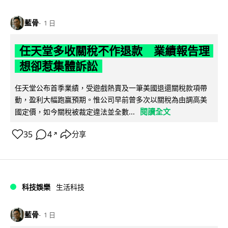
藍骨
1 日
任天堂多收關稅不作退款 業績報告理
想卻惹集體訴訟
任天堂公布首季業績，受遊戲熱賣及一筆美國退還關稅款項帶
動，盈利大幅跑贏預期。惟公司早前曾多次以關稅為由調高美
閱讀全文
國定價，如今關稅被裁定違法並全數...
35
4
分享
↗
科技娛樂
生活科技
藍骨
1 日