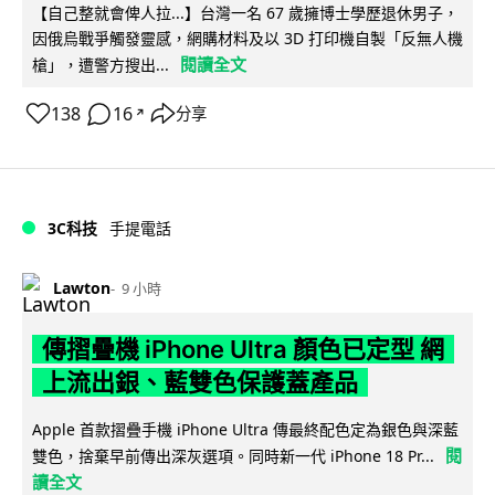
【自己整就會俾人拉...】台灣一名 67 歲擁博士學歷退休男子，
因俄烏戰爭觸發靈感，網購材料及以 3D 打印機自製「反無人機
閱讀全文
槍」，遭警方搜出...
138
16
分享
↗
3C科技
手提電話
Lawton
9 小時
傳摺疊機 iPhone Ultra 顏色已定型 網
上流出銀、藍雙色保護蓋產品
Apple 首款摺疊手機 iPhone Ultra 傳最終配色定為銀色與深藍
閱
雙色，捨棄早前傳出深灰選項。同時新一代 iPhone 18 Pr...
讀全文