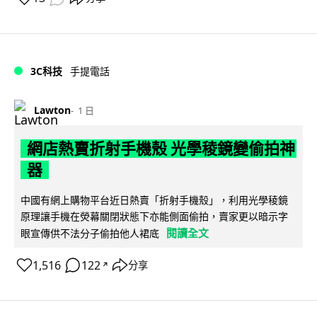
3C科技
手提電話
Lawton
1 日
網店熱賣折射手機殼 光學稜鏡變偷拍神
器
中國有網上購物平台近日熱賣「折射手機殼」，利用光學稜鏡
原理讓手機在熒幕關閉狀態下亦能側面偷拍，賣家更以暗示字
閱讀全文
眼宣傳供不法分子偷拍他人裙底
1,516
122
分享
↗