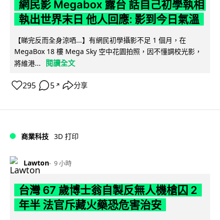
網民影 Megabox 露台 話自己初學執相
執出世界末日 他人回應: 影到今日氣溫
【睇完反而全身涼哂...】有網民初學攝影不足 1 個月，在
MegaBox 18 樓 Mega Sky 空中花園拍照，因不懂調校光影，
閱讀全文
將維港...
295
5
分享
↗
商業科技
3D 打印
Lawton
9 小時
台灣 67 歲博士翁自製反無人機槍囚 2
年半 法官斥藏火藥恐危害治安