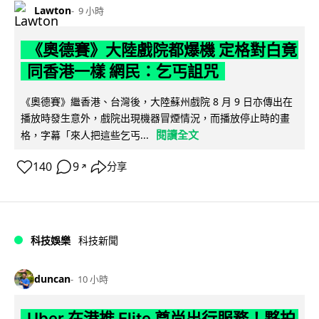
Lawton
9 小時
《奧德賽》大陸戲院都爆機 定格對白竟
同香港一樣 網民：乞丐詛咒
《奧德賽》繼香港、台灣後，大陸蘇州戲院 8 月 9 日亦傳出在
播放時發生意外，戲院出現機器冒煙情況，而播放停止時的畫
閱讀全文
格，字幕「來人把這些乞丐...
140
9
分享
↗
科技娛樂
科技新聞
duncan
10 小時
Uber 在港推 Elite 尊尚出行服務！夥拍