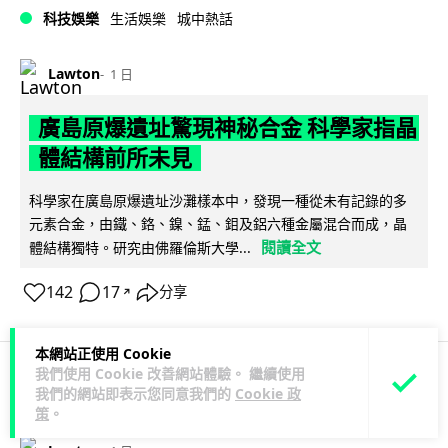
科技娛樂
生活娛樂
城中熱話
Lawton
1 日
廣島原爆遺址驚現神秘合金 科學家指晶
體結構前所未見
科學家在廣島原爆遺址沙灘樣本中，發現一種從未有記錄的多
元素合金，由鐵、鉻、鎳、錳、鉬及鋁六種金屬混合而成，晶
閱讀全文
體結構獨特。研究由佛羅倫斯大學...
142
17
分享
↗
本網站正使用 Cookie
我們使用 Cookie 改善網站體驗。 繼續使用
我們的網站即表示您同意我們的
Cookie 政
科技娛樂
生活娛樂
城中熱話
策
。