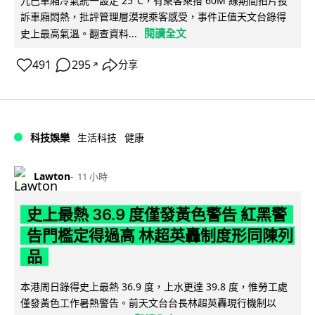
九巴車廂冷氣統一設定 25°C，有乘客乘搭 60M 線期間拍片投
訴車廂悶熱，批評管理層漠視乘客感受，事件正值天文台錄得
閱讀全文
史上最高氣溫。翻查資料...
491
295
分享
↗
科技娛樂
生活科技
健康
Lawton
11 小時
史上最熱 36.9 度僅發黃色警告 紅黑警
告門檻定得過高 林超英轟制度形同陳列
品
本港周日錄得史上最熱 36.9 度，上水更達 39.8 度，惟勞工處
僅發黃色工作暑熱警告。前天文台台長林超英轟現行機制以