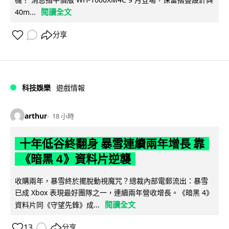
閱讀全文
40m...
分享
科技娛樂
遊戲情報
arthur
18 小時
十年低谷終翻身 暴雪連續兩年增長 靠
《暗黑 4》資料片逆襲
收購兩年，暴雪終於擺脫動視魔咒？總裁內部電郵流出：暴雪
已成 Xbox 表現最好團隊之一，連續兩年營收增長。《暗黑 4》
閱讀全文
資料片同《守望先鋒》成...
13
分享