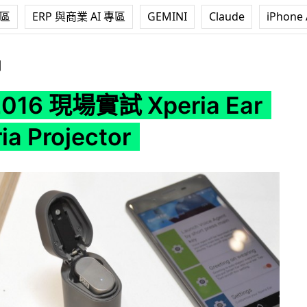
專區
ERP 與商業 AI 專區
GEMINI
Claude
iPhone 
Xperia Ear 及 Xperia Projector
測
016 現場實試 Xperia Ear
ia Projector