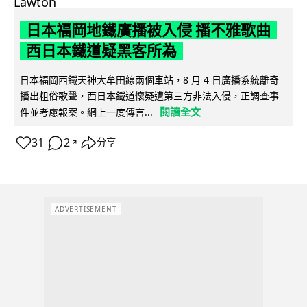
日本福岡地鐵廣播被入侵 播不雅歌曲
西日本鐵道疑黑客所為
日本福岡西鐵天神大牟田線兩個車站，8 月 4 日廣播系統離奇
播出粗俗歌聲，西日本鐵道懷疑遭第三方非法入侵，正調查事
閱讀全文
件並考慮報案。網上一度傳言...
31
2
分享
↗
ADVERTISEMENT