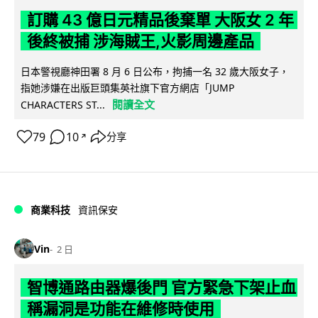
訂購 43 億日元精品後棄單 大阪女 2 年
後終被捕 涉海賊王,火影周邊產品
日本警視廳神田署 8 月 6 日公布，拘捕一名 32 歲大阪女子，
指她涉嫌在出版巨頭集英社旗下官方網店「JUMP
閱讀全文
CHARACTERS ST...
79
10
分享
↗
商業科技
資訊保安
Vin
2 日
智博通路由器爆後門 官方緊急下架止血
稱漏洞是功能在維修時使用