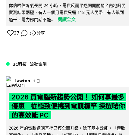
你信唔信冷氣長開 24 小時，電費反而平過開開關關？內地網民
實測結果兩極，有人一個月電費只需 118 元人民幣，有人飆到
閱讀全文
過千。電力部門話不能...
37
分享
3C科技
流動電腦
Lawton
1 日
2026 買電腦新趨勢公開！ 如何享最多
優惠 從極致便攜到電競標竿 揀選啱你
的高效能 PC
2026 年的電腦選購基準已經全面升級。除了基本效能，「極致
輕量化」、「機身美學」、「AI算力」、「前瞻技術加持」以