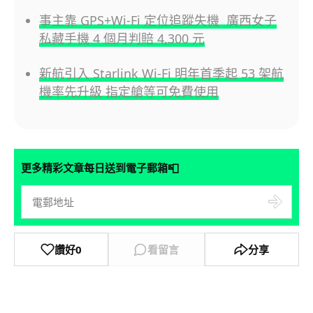
事主靠 GPS+Wi-Fi 定位追蹤失機 廣西女子
私藏手機 4 個月判賠 4,300 元
新航引入 Starlink Wi-Fi 明年首季起 53 架航
機率先升級 指定艙等可免費使用
📮
更多精彩文章每日送到電子郵箱
讚好
0
看留言
分享