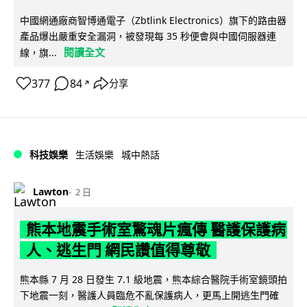
中國網通廠商智博通電子（Zbtlink Electronics）旗下的路由器
產品爆出嚴重安全漏洞，被發現每 35 秒便會與中國伺服器連
閱讀全文
線，旗...
377
84
分享
↗
科技娛樂
生活娛樂
城中熱話
Lawton
2 日
熊本地震手術室驚魂片瘋傳 醫護保護病
人、逃生門 網民讚值得尊敬
熊本縣 7 月 28 日發生 7.1 級地震，熊本綜合醫院手術室鏡頭拍
下地震一刻，醫護人員臨危不亂保護病人，更馬上開逃生門確