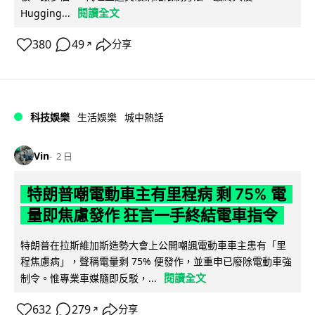
閱讀全文
Hugging...
380
49
分享
↗
科技娛樂
生活娛樂
城中熱話
Vin
2 日
特朗普嘲電動車主有里程病 剩 75% 電
量即焦慮發作 狂言一手終結電車指令
特朗普在拉斯維加斯造勢大會上公開嘲諷電動車車主患有「里
程焦慮病」，聲稱電量剩 75% 便發作，並重申已廢除電動車強
閱讀全文
制令。惟專業車媒隨即反駁，...
632
279
分享
↗