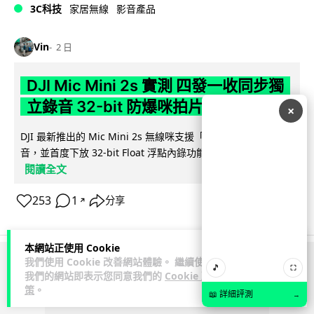
3C科技
家居無線
影音產品
Vin
2 日
DJI Mic Mini 2s 實測 四發一收同步獨
立錄音 32-bit 防爆咪拍片必備
×
DJI 最新推出的 Mic Mini 2s 無線咪支援「四發一收」分軌錄
音，並首度下放 32-bit Float 浮點內錄功能。本文經實測其...
閱讀全文
253
1
分享
↗
本網站正使用 Cookie
我們使用 Cookie 改善網站體驗。 繼續使用
🎵
⛶
ADVERTISEMENT
我們的網站即表示您同意我們的
Cookie 政
策
。
📖 詳細評測
→