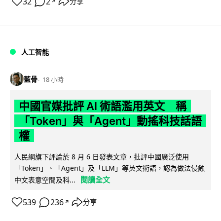
32
2
分享
↗
人工智能
藍骨
18 小時
中國官媒批評 AI 術語濫用英文 稱
「Token」與「Agent」動搖科技話語
權
人民網旗下評論於 8 月 6 日發表文章，批評中國廣泛使用
「Token」、「Agent」及「LLM」等英文術語，認為做法侵蝕
閱讀全文
中文表意空間及科...
539
236
分享
↗