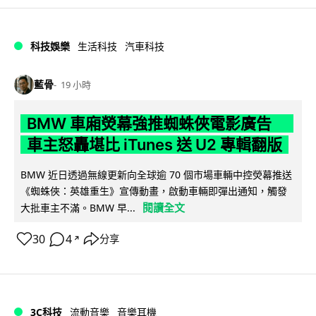
科技娛樂
生活科技
汽車科技
藍骨
19 小時
BMW 車廂熒幕強推蜘蛛俠電影廣告
車主怒轟堪比 iTunes 送 U2 專輯翻版
BMW 近日透過無線更新向全球逾 70 個市場車輛中控熒幕推送
《蜘蛛俠：英雄重生》宣傳動畫，啟動車輛即彈出通知，觸發
閱讀全文
大批車主不滿。BMW 早...
30
4
分享
↗
3C科技
流動音樂
音樂耳機