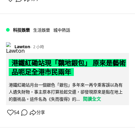
科技娛樂
生活娛樂
城中熱話
Lawton
2 小時
港鐵紅磡站現「黐地銀包」 原來是藝術
品呃足全港市民兩年
港鐵紅磡站月台一個銀色「銀包」多年來一再令乘客誤以為有
人遺失財物，事主原本打算拾起交還，卻發現原來是黏在地上
閱讀全文
的藝術品。這件名為《失而復得》的...
54
分享