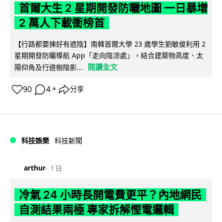
首爾大生 2 星期開發防曬地圖 一日暴增
2 萬人下載衝榜首
【行路都要揀好有遮陰】南韓首爾大學 23 歲學生劉敏俊利用 2
星期開發防曬導航 App「走向陰涼處」，結合建築物高度、太
閱讀全文
陽仰角及行道樹陰影...
90
4
分享
↗
科技娛樂
科技新聞
arthur
1 日
冷氣 24 小時長開電費更平？內地網民
自測結果兩極 專家拆解慳電邏輯