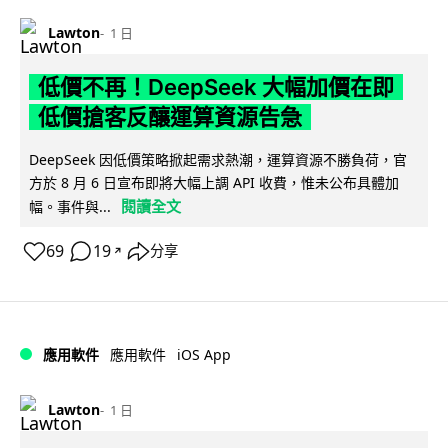
Lawton
1 日
低價不再！DeepSeek 大幅加價在即
低價搶客反釀運算資源告急
DeepSeek 因低價策略掀起需求熱潮，運算資源不勝負荷，官
方於 8 月 6 日宣布即將大幅上調 API 收費，惟未公布具體加
閱讀全文
幅。事件與...
69
19
分享
↗
iOS App
應用軟件
應用軟件
Lawton
1 日