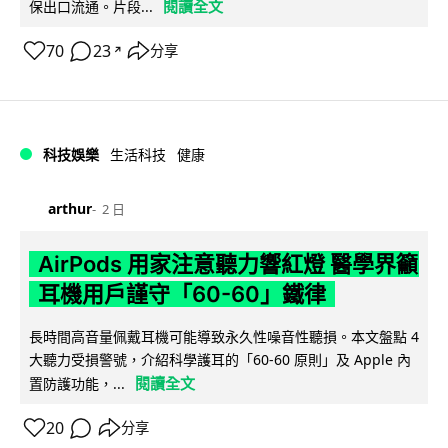
閱讀全文
保出口流通。片段...
70
23
分享
↗
科技娛樂
生活科技
健康
arthur
2 日
AirPods 用家注意聽力響紅燈 醫學界籲
耳機用戶謹守「60-60」鐵律
長時間高音量佩戴耳機可能導致永久性噪音性聽損。本文盤點 4
大聽力受損警號，介紹科學護耳的「60-60 原則」及 Apple 內
閱讀全文
置防護功能，...
20
分享