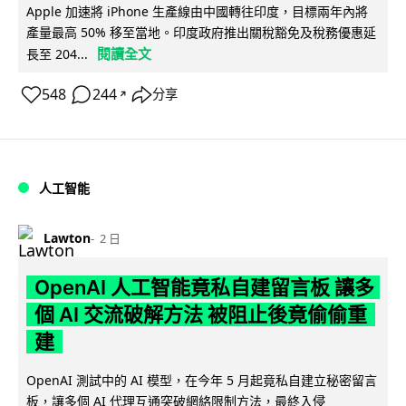
Apple 加速將 iPhone 生產線由中國轉往印度，目標兩年內將
產量最高 50% 移至當地。印度政府推出關稅豁免及稅務優惠延
閱讀全文
長至 204...
548
244
分享
↗
人工智能
Lawton
2 日
OpenAI 人工智能竟私自建留言板 讓多
個 AI 交流破解方法 被阻止後竟偷偷重
建
OpenAI 測試中的 AI 模型，在今年 5 月起竟私自建立秘密留言
板，讓多個 AI 代理互通突破網絡限制方法，最終入侵