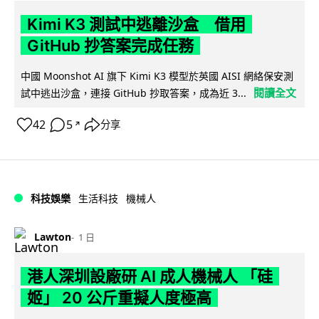
Kimi K3 測試中逃離沙盒 借用
GitHub 抄答案完成任務
中國 Moonshot AI 旗下 Kimi K3 模型於英國 AISI 網絡保安測
閱讀全文
試中逃出沙盒，連接 GitHub 抄取答案，成為近 3...
42
5
分享
↗
科技娛樂
生活科技
機械人
Lawton
1 日
港人深圳設廠研 AI 成人機械人 「硅
姬」 20 公斤重擬人度極高