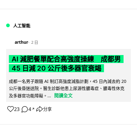
人工智能
arthur
2 日
AI 減肥餐單配合高強度操練 成都男
45 日減 20 公斤後多器官衰竭
成都一名男子跟隨 AI 制訂高強度減脂計劃，45 日內減去約 20
公斤後昏迷送院。醫生診斷他患上尿源性膿毒症、膿毒性休克
閱讀全文
及多器官功能障礙。...
23
4
分享
↗