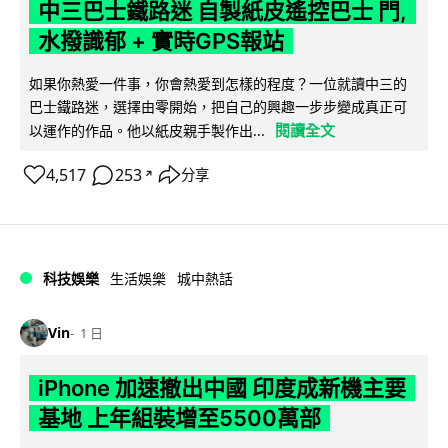
中三巴士鐵路迷 自製紙皮遙控巴士 門,
水撥識郁 + 實時GPS報站
如果你熱愛一件事，你會熱愛到怎樣的程度？一位就讀中三的
巴士鐵路迷，選擇由零開始，把自己的興趣一步步變成真正可
閱讀全文
以運作的作品。他以紙皮親手製作出...
4,517
253
分享
↗
科技娛樂
生活娛樂
城中熱話
Vin
1 日
iPhone 加速撤出中國 印度成新機主要
基地 上年組裝增至5500萬部