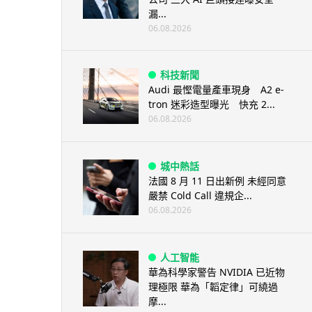
漏...
06.08.2026
科技新聞
Audi 最慳電量產車現身 A2 e-
tron 迷彩造型曝光 快充 2...
06.08.2026
城中熱話
法國 8 月 11 日出新例 未經同意
嚴禁 Cold Call 違規企...
06.08.2026
人工智能
華為科學家警告 NVIDIA 已近物
理極限 華為「韜定律」可繞過
摩...