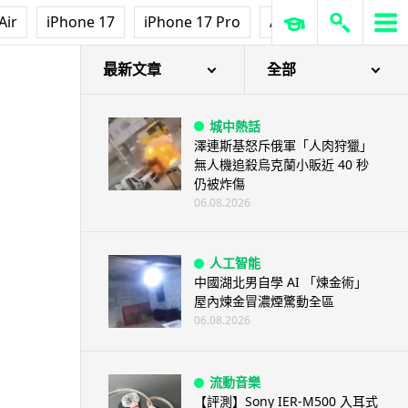
Air
iPhone 17
iPhone 17 Pro
AirPods Pro 3
Ap
最新文章
全部
城中熱話
澤連斯基怒斥俄軍「人肉狩獵」
無人機追殺烏克蘭小販近 40 秒
仍被炸傷
06.08.2026
人工智能
中國湖北男自學 AI 「煉金術」
屋內煉金冒濃煙驚動全區
06.08.2026
流動音樂
【評測】Sony IER-M500 入耳式