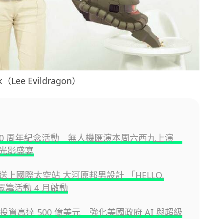
（Lee Evildragon）
 30 周年紀念活動 無人機匯演本周六西九上演
光影盛宴
送上國際太空站 大河原邦男設計 「HELLO,
眾籌活動 4 月啟動
n 投資高達 500 億美元 強化美國政府 AI 與超級