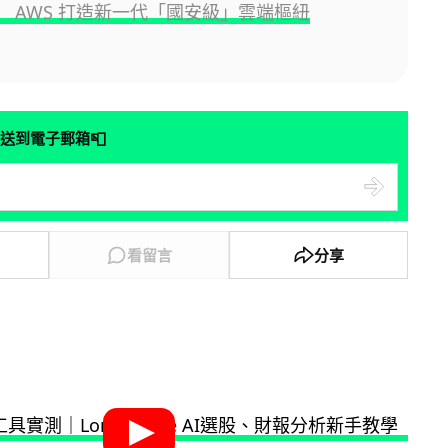
 AWS 打造新一代「國安級」雲端樞紐
📮
送到電子郵箱
看留言
分享