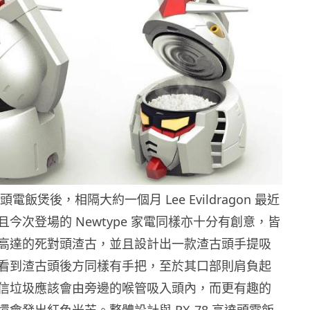
達頭電飯煲後，相隔大約一個月 Lee Evildragon 最近
今次登場的 Newtype 家電同樣亦十分有創意，皆
高達的死對頭渣古，並且設計出一款渣古頭手提吸
看到渣古頭後方同樣有手把，至於其口部則肩負起
信垃圾應該會由旁邊的喉管吸入頭內，而更有趣的
會發出紅色光芒。整體設計與 RX-78 高達頭電飯