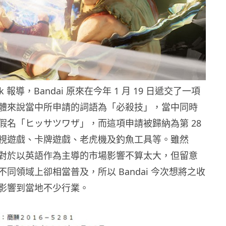
k 報導，Bandai 原來在今年 1 月 19 日遞交了一項
體來說當中所申請的詞語為「必殺技」，當中同時
假名「ヒッサツワザ」，而這項申請被歸納為第 28
視遊戲、卡牌遊戲、老虎機及釣魚工具等。雖然
對於以英語作為主導的市場影響不算太大，但留意
同領域上卻相當普及，所以 Bandai 今次想將之收
影響到當地不少行業。