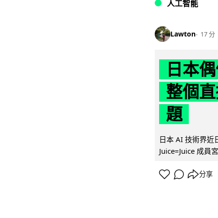
人工智能
Lawton
17 分
日本偶
整個直
題
日本 AI 技術
Juice=Juic
分享