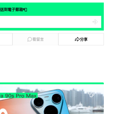
📮
送到電子郵箱
看留言
分享