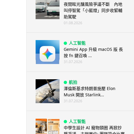
夜間眩光釀風險爭議不斷 內地
叫停智駕「小藍燈」同步收緊輔
助駕駛
01.08.2026
人工智能
Gemini App 升級 macOS 版 長
按 fn 鍵召喚 ...
31.07.2026
航拍
澤倫斯基求特朗普施壓 Elon
Musk 開放 Starlink...
31.07.2026
人工智能
中學生設計 AI 寵物頸圈 再掀抄
襲爭議 主辦單位: 團隊符合比賽