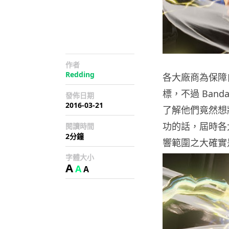
作者
Redding
各大廠商為保障
標，不過 Ban
發佈日期
2016-03-21
了解他們竟然想
功的話，屆時各
閱讀時間
2分鐘
響範圍之大確實
字體大小
A
A
A