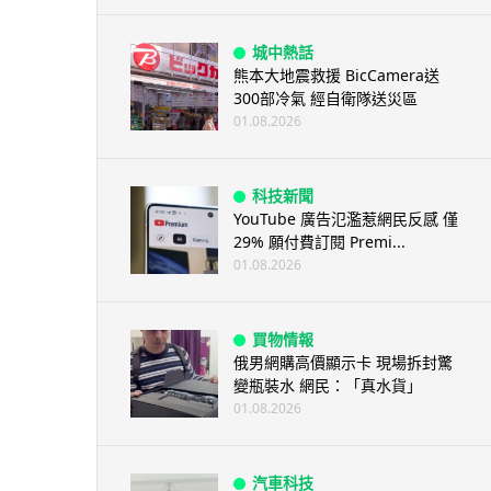
城中熱話
熊本大地震救援 BicCamera送
300部冷氣 經自衛隊送災區
01.08.2026
科技新聞
YouTube 廣告氾濫惹網民反感 僅
29% 願付費訂閱 Premi...
01.08.2026
買物情報
俄男網購高價顯示卡 現場拆封驚
變瓶裝水 網民：「真水貨」
01.08.2026
汽車科技