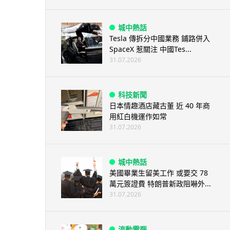
城中熱話
Tesla 傳拆分中國業務 鋪路併入
SpaceX 惹關注 中國Tes...
31.07.2026
科技新聞
日本情趣酒店藏古董 近 40 年商
用紅白機運作如常
31.07.2026
城中熱話
美國畢業生留美工作 或要交 78
萬元簽證費 特朗普新政阻嚇外...
31.07.2026
流動電腦