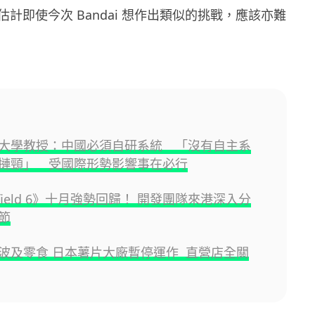
計即使今次 Bandai 想作出類似的挑戰，應該亦難
大學教授：中國必須自研系統 「沒有自主系
摙頸」 受國際形勢影響事在必行
lefield 6》十月強勢回歸！ 開發團隊來港深入分
節
波及零食 日本薯片大廠暫停運作 直營店全關