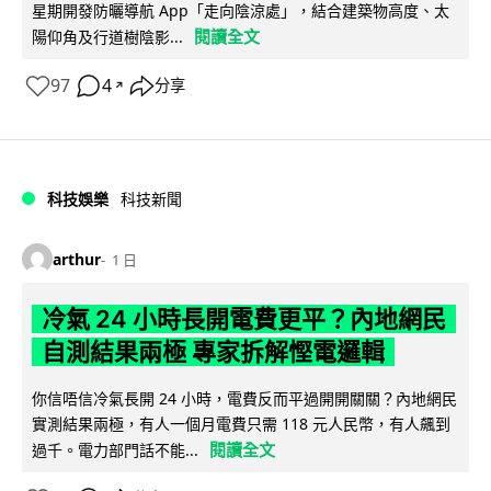
星期開發防曬導航 App「走向陰涼處」，結合建築物高度、太
閱讀全文
陽仰角及行道樹陰影...
97
4
分享
↗
科技娛樂
科技新聞
arthur
1 日
冷氣 24 小時長開電費更平？內地網民
自測結果兩極 專家拆解慳電邏輯
你信唔信冷氣長開 24 小時，電費反而平過開開關關？內地網民
實測結果兩極，有人一個月電費只需 118 元人民幣，有人飆到
閱讀全文
過千。電力部門話不能...