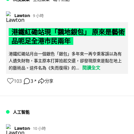
Lawton
9 小時
港鐵紅磡站現「黐地銀包」 原來是藝術
品呃足全港市民兩年
港鐵紅磡站月台一個銀色「銀包」多年來一再令乘客誤以為有
人遺失財物，事主原本打算拾起交還，卻發現原來是黏在地上
閱讀全文
的藝術品。這件名為《失而復得》的...
103
3
分享
↗
人工智能
Lawton
10 小時