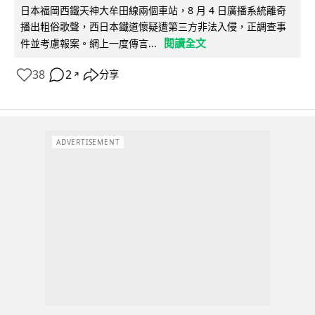
日本福岡西鐵天神大牟田線兩個車站，8 月 4 日廣播系統離奇
播出粗俗歌聲，西日本鐵道懷疑遭第三方非法入侵，正調查事
閱讀全文
件並考慮報案。網上一度傳言...
38
2
分享
↗
ADVERTISEMENT