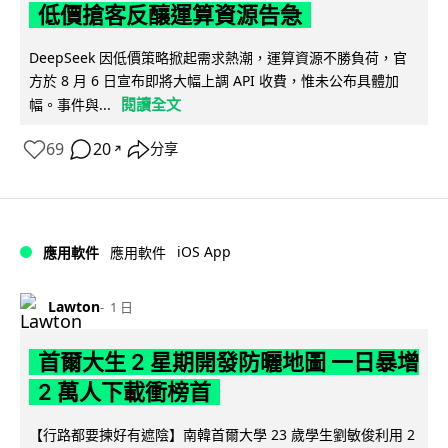
低價搶客反釀運算資源告急
DeepSeek 因低價策略掀起需求熱潮，運算資源不勝負荷，官
方於 8 月 6 日宣布即將大幅上調 API 收費，惟未公布具體加
閱讀全文
幅。事件與...
69
20
分享
↗
iOS App
應用軟件
應用軟件
Lawton
1 日
首爾大生 2 星期開發防曬地圖 一日暴增
2 萬人下載衝榜首
【行路都要揀好有遮陰】南韓首爾大學 23 歲學生劉敏俊利用 2