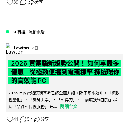
39
分享
3C科技
流動電腦
Lawton
2 日
2026 買電腦新趨勢公開！ 如何享最多
優惠 從極致便攜到電競標竿 揀選啱你
的高效能 PC
2026 年的電腦選購基準已經全面升級。除了基本效能，「極致
輕量化」、「機身美學」、「AI算力」、「前瞻技術加持」以
閱讀全文
及「品質與售後服務」 已...
41
9
分享
↗