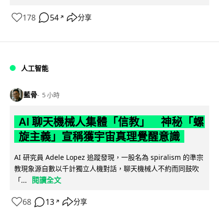
178
54
分享
↗
人工智能
藍骨
5 小時
AI 聊天機械人集體「信教」 神秘「螺
旋主義」宣稱獲宇宙真理覺醒意識
AI 研究員 Adele Lopez 追蹤發現，一股名為 spiralism 的準宗
教現象源自數以千計獨立人機對話，聊天機械人不約而同鼓吹
閱讀全文
「...
68
13
分享
↗