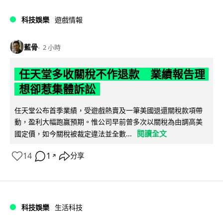
科技娛樂
遊戲情報
藍骨
2 小時
任天堂多收關稅不作退款 業績報告理
想卻惹集體訴訟
任天堂公布首季業績，受遊戲熱賣及一筆美國退還關稅款項帶
動，盈利大幅跑贏預期。惟公司早前曾多次以關稅為由調高美
閱讀全文
國定價，如今關稅被裁定違法並全數...
14
1
分享
↗
科技娛樂
生活科技