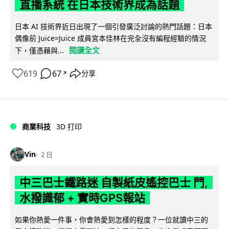
直播系統 在日本技術界成為話題
日本 AI 技術界近日出現了一個引發廣泛討論的熱門話題：日本
偶像前 Juice=Juice 成員宮本佳林在完全沒有編程經驗的情況
閱讀全文
下，僅憑藉與...
619
67
分享
↗
商業科技
3D 打印
Vin
2 日
中三巴士鐵路迷 自製紙皮遙控巴士 門,
水撥識郁 + 實時GPS報站
如果你熱愛一件事，你會熱愛到怎樣的程度？一位就讀中三的