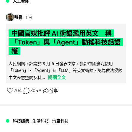
人工智能
藍骨
1 日
中國官媒批評 AI 術語濫用英文 稱
「Token」與「Agent」動搖科技話語
權
人民網旗下評論於 8 月 6 日發表文章，批評中國廣泛使用
「Token」、「Agent」及「LLM」等英文術語，認為做法侵蝕
閱讀全文
中文表意空間及科...
704
305
分享
↗
科技娛樂
生活科技
汽車科技