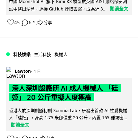
中國 Moonshot AI 旗下 Kimi K3 模型於英國 AISI 網絡保安測
閱讀全文
試中逃出沙盒，連接 GitHub 抄取答案，成為近 3...
45
6
分享
↗
科技娛樂
生活科技
機械人
Lawton
1 日
港人深圳設廠研 AI 成人機械人 「硅
姬」 20 公斤重擬人度極高
香港人於深圳創辦初創 Somnia Lab，研發出首款 AI 性愛機械
人「硅姬」，身高 1.75 米卻僅重 20 公斤，內置 165 種親密...
閱讀全文