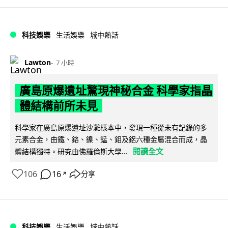
科技娛樂
生活娛樂
城中熱話
Lawton
7 小時
廣島原爆遺址驚現神秘合金 科學家指晶
體結構前所未見
科學家在廣島原爆遺址沙灘樣本中，發現一種從未有記錄的多
元素合金，由鐵、鉻、鎳、錳、鉬及鋁六種金屬混合而成，晶
閱讀全文
體結構獨特。研究由佛羅倫斯大學...
106
16
分享
↗
科技娛樂
生活娛樂
城中熱話