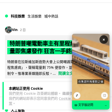
科技娛樂
生活娛樂
城中熱話
Vin
2 日
×
特朗普嘲電動車主有里程病 剩 75% 電
量即焦慮發作 狂言一手終結電車指令
特朗普在拉斯維加斯造勢大會上公開嘲諷電動車車主患有「里
程焦慮病」，聲稱電量剩 75% 便發作，並重申已廢除電動車強
閱讀全文
制令。惟專業車媒隨即反駁，...
639
279
分享
↗
本網站正使用 Cookie
我們使用 Cookie 改善網站體驗。 繼續使用
🎵
⛶
我們的網站即表示您同意我們的
Cookie 政
策
。
📖 文字版訪問
→
人工智能