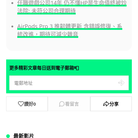
任職遊戲公司14年 仍不懂HP是生命值終被炒
法院: 未符公司合理期待
AirPods Pro 3 推韌體更新 含錯誤修復、系
統改進，期待可減少雜音
📮
更多精彩文章每日送到電子郵箱
讚好
0
看留言
分享
最新影片