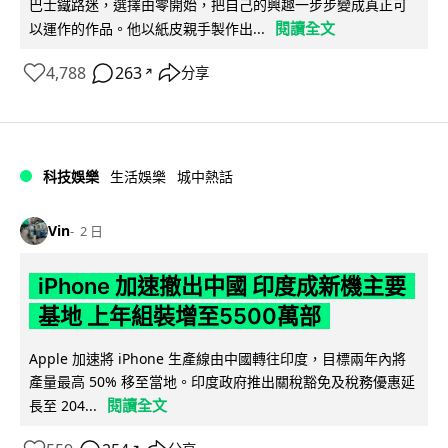
巴士鐵路迷，選擇由零開始，把自己的興趣一步步變成真正可
閱讀全文
以運作的作品。他以紙皮親手製作出...
4,788
263
分享
↗
科技娛樂
生活娛樂
城中熱話
Vin
2 日
iPhone 加速撤出中國 印度成新機主要
基地 上年組裝增至5500萬部
Apple 加速將 iPhone 生產線由中國轉往印度，目標兩年內將
產量最高 50% 移至當地。印度政府推出關稅豁免及稅務優惠延
閱讀全文
長至 204...