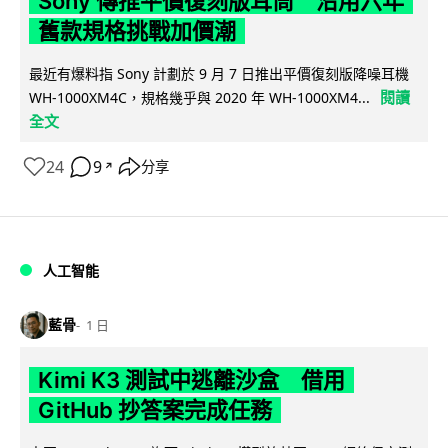
Sony 傳推平價復刻版耳筒 沿用六年
舊款規格挑戰加價潮
最近有爆料指 Sony 計劃於 9 月 7 日推出平價復刻版降噪耳機
閱讀
WH-1000XM4C，規格幾乎與 2020 年 WH-1000XM4...
全文
24
9
分享
↗
人工智能
藍骨
1 日
Kimi K3 測試中逃離沙盒 借用
GitHub 抄答案完成任務