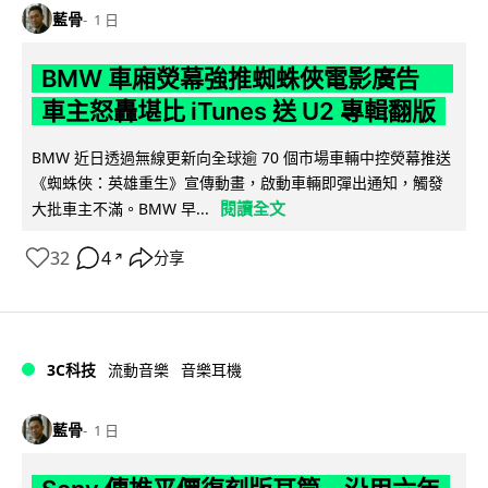
藍骨
1 日
BMW 車廂熒幕強推蜘蛛俠電影廣告
車主怒轟堪比 iTunes 送 U2 專輯翻版
BMW 近日透過無線更新向全球逾 70 個市場車輛中控熒幕推送
《蜘蛛俠：英雄重生》宣傳動畫，啟動車輛即彈出通知，觸發
閱讀全文
大批車主不滿。BMW 早...
32
4
分享
↗
3C科技
流動音樂
音樂耳機
藍骨
1 日