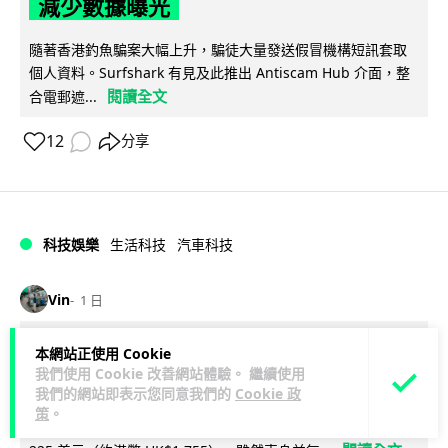
減少數據曝光
隨著香港釣魚騙案大幅上升，騙徒大量發送假冒機構短訊套取
個人資料。Surfshark 有見及此推出 Antiscam Hub 介面，整
閱讀全文
合電郵遮...
12
分享
科技娛樂
生活科技
汽車科技
Vin
1 日
Tesla 無預警推出兒童車 無電池電機一
本網站正使用 Cookie
我們使用 Cookie 改善網站體驗。 繼續使用
樣秒殺 炒至約港幣39萬
我們的網站即表示您同意我們的
Cookie 政
策
。
Tesla 無預警推出 Balance Bike for Kids 兒童平衡車，定價