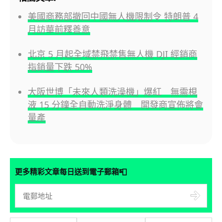
美國商務部撤回中國無人機限制令 特朗普 4
月訪華前釋善意
北京 5 月起全域禁飛禁售無人機 DJI 經銷商
指銷量下跌 50%
大阪世博「未來人類洗澡機」爆紅 無需梘
液 15 分鐘全自動洗淨身體 開發商宣佈將會
量產
📮
更多精彩文章每日送到電子郵箱