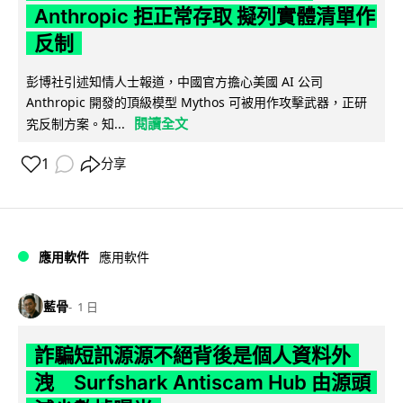
Anthropic 拒正常存取 擬列實體清單作
反制
彭博社引述知情人士報道，中國官方擔心美國 AI 公司
Anthropic 開發的頂級模型 Mythos 可被用作攻擊武器，正研
閱讀全文
究反制方案。知...
1
分享
應用軟件
應用軟件
藍骨
1 日
詐騙短訊源源不絕背後是個人資料外
洩 Surfshark Antiscam Hub 由源頭