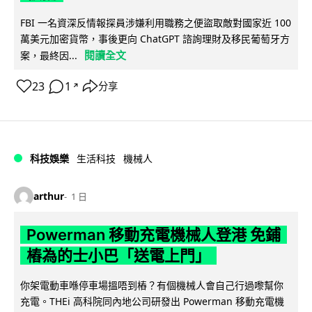
FBI 一名資深反情報探員涉嫌利用職務之便盜取敵對國家近 100
萬美元加密貨幣，事後更向 ChatGPT 諮詢理財及移民葡萄牙方
閱讀全文
案，最終因...
23
1
分享
↗
科技娛樂
生活科技
機械人
arthur
1 日
Powerman 移動充電機械人登港 免鋪
樁為的士小巴「送電上門」
你架電動車喺停車場搵唔到樁？有個機械人會自己行過嚟幫你
充電。THEi 高科院同內地公司研發出 Powerman 移動充電機