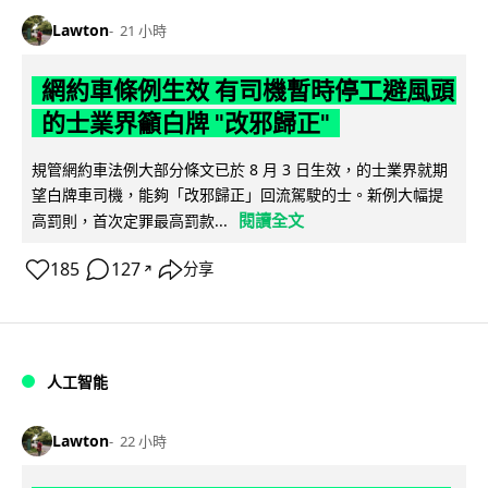
Lawton
21 小時
網約車條例生效 有司機暫時停工避風頭
的士業界籲白牌 "改邪歸正"
規管網約車法例大部分條文已於 8 月 3 日生效，的士業界就期
望白牌車司機，能夠「改邪歸正」回流駕駛的士。新例大幅提
閱讀全文
高罰則，首次定罪最高罰款...
185
127
分享
↗
人工智能
Lawton
22 小時