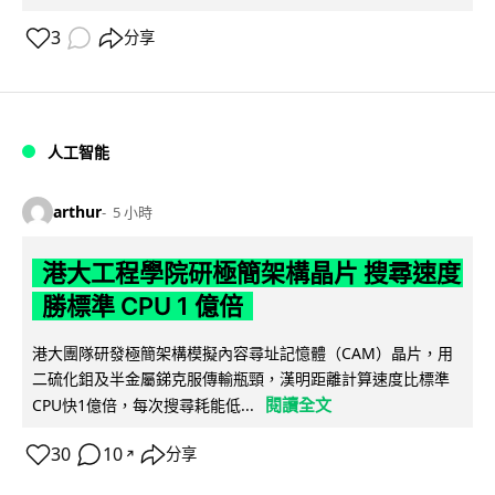
3
分享
人工智能
arthur
5 小時
港大工程學院研極簡架構晶片 搜尋速度
勝標準 CPU 1 億倍
港大團隊研發極簡架構模擬內容尋址記憶體（CAM）晶片，用
二硫化鉬及半金屬銻克服傳輸瓶頸，漢明距離計算速度比標準
閱讀全文
CPU快1億倍，每次搜尋耗能低...
30
10
分享
↗