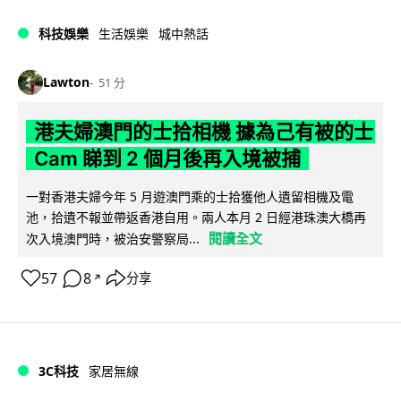
科技娛樂
生活娛樂
城中熱話
Lawton
51 分
港夫婦澳門的士拾相機 據為己有被的士
Cam 睇到 2 個月後再入境被捕
一對香港夫婦今年 5 月遊澳門乘的士拾獲他人遺留相機及電
池，拾遺不報並帶返香港自用。兩人本月 2 日經港珠澳大橋再
閱讀全文
次入境澳門時，被治安警察局...
57
8
分享
↗
3C科技
家居無線