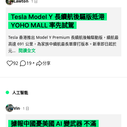
Lawton
1 日
Tesla Model Y 長續航後驅版抵港
YOHO MALL 率先試駕
Tesla 香港推出 Model Y Premium 長續航後輪驅動版，續航最
高達 691 公里，為家族中續航最長單摩打版本。新車即日起於
閱讀全文
元...
92
19
分享
↗
人工智能
Vin
1 日
據報中國憂美國 AI 變武器 不滿