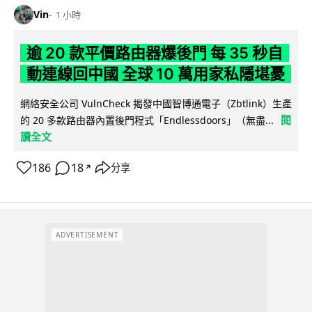
Vin
1 小時
逾 20 款平價路由器爆後門 每 35 秒自
動連線回中國 全球 10 萬用家私隱堪憂
網絡安全公司 VulnCheck 揭發中國智博通電子（Zbtlink）生產
閱
的 20 多款路由器內置後門程式「Endlessdoors」（無盡...
讀全文
186
18
分享
↗
ADVERTISEMENT