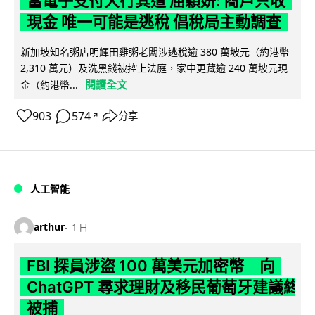
當電子支付大行其道 屈穎妍: 商戶只收
現金 唯一可能是逃稅 倡稅局主動調查
新加坡知名粥店明輝田雞粥老闆涉逃稅逾 380 萬坡元（約港幣
2,310 萬元）及洗黑錢被控上法庭，家中更藏逾 240 萬坡元現
閱讀全文
金（約港幣...
903
574
分享
↗
人工智能
arthur
1 日
FBI 探員涉盜 100 萬美元加密幣 向
ChatGPT 尋求理財及移民葡萄牙建議終
被捕