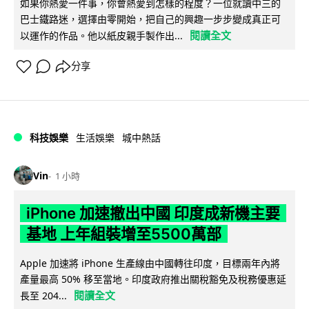
如果你熱愛一件事，你會熱愛到怎樣的程度？一位就讀中三的
巴士鐵路迷，選擇由零開始，把自己的興趣一步步變成真正可
閱讀全文
以運作的作品。他以紙皮親手製作出...
分享
科技娛樂
生活娛樂
城中熱話
Vin
1 小時
iPhone 加速撤出中國 印度成新機主要
基地 上年組裝增至5500萬部
Apple 加速將 iPhone 生產線由中國轉往印度，目標兩年內將
產量最高 50% 移至當地。印度政府推出關稅豁免及稅務優惠延
閱讀全文
長至 204...