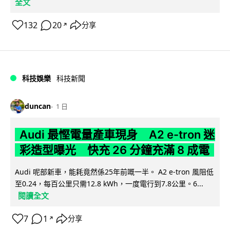
全文
132
20
分享
↗
科技娛樂
科技新聞
duncan
1 日
Audi 最慳電量產車現身 A2 e-tron 迷
彩造型曝光 快充 26 分鐘充滿 8 成電
Audi 呢部新車，能耗竟然係25年前嘅一半。 A2 e-tron 風阻低
至0.24，每百公里只需12.8 kWh，一度電行到7.8公里。6...
閱讀全文
7
1
分享
↗