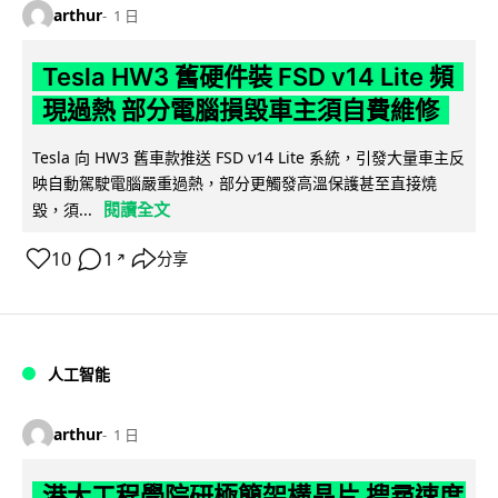
arthur
1 日
Tesla HW3 舊硬件裝 FSD v14 Lite 頻
現過熱 部分電腦損毀車主須自費維修
Tesla 向 HW3 舊車款推送 FSD v14 Lite 系統，引發大量車主反
映自動駕駛電腦嚴重過熱，部分更觸發高溫保護甚至直接燒
閱讀全文
毀，須...
10
1
分享
↗
人工智能
arthur
1 日
港大工程學院研極簡架構晶片 搜尋速度