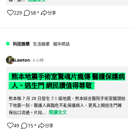
229
58
分享
↗
科技娛樂
生活娛樂
城中熱話
Lawton
6 小時
熊本地震手術室驚魂片瘋傳 醫護保護病
人、逃生門 網民讚值得尊敬
熊本縣 7 月 28 日發生 7.1 級地震，熊本綜合醫院手術室鏡頭拍
下地震一刻，醫護人員臨危不亂保護病人，更馬上開逃生門確
閱讀全文
保出口流通。片段...
49
15
分享
↗