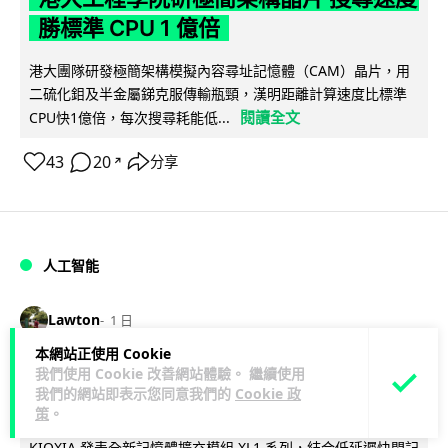
勝標準 CPU 1 億倍
港大團隊研發極簡架構模擬內容尋址記憶體（CAM）晶片，用
二硫化鉬及半金屬銻克服傳輸瓶頸，漢明距離計算速度比標準
閱讀全文
CPU快1億倍，每次搜尋耗能低...
43
20
分享
↗
人工智能
Lawton
1 日
本網站正使用 Cookie
靠快閃記憶體紓緩 DRAM 不足 KIOXIA
我們使用 Cookie 改善網站體驗。 繼續使用
我們的網站即表示您同意我們的
Cookie 政
推 XL1 記憶體擴充模組
策
。
KIOXIA 發表全新記憶體擴充模組 XL1 系列，結合低延遲快閃記