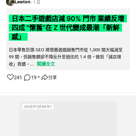
Lawton
1 日
日本二手遊戲店減 90% 門市 業績反增
四成 "懷舊"在 Z 世代變成最潮「新鮮
感」
日本零售巨頭 GEO 將懷舊遊戲銷售門市從 1,000 間大幅減至
99 間，但銷售額卻不降反升至過往的 1.4 倍。做到「減店增
閱讀全文
收」奇蹟，...
241
19
分享
↗
ADVERTISEMENT