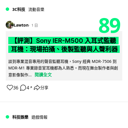
3C科技
流動音樂
89
Lawton
1 日
【評測】Sony IER-M500 入耳式監聽
耳機：現場拍攝、後製監聽與人聲利器
談到專業混音專用的聲音監聽耳機，Sony 經典 MDR-7506 到
MDR-M1 專業錄音室耳機都為人熟悉。而現在舞台製作者與創
閱讀全文
意影像製作...
36
4
分享
↗
科技娛樂
遊戲情報