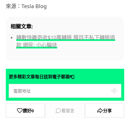
來源：Tesla Blog
相關文章:
轉數快離奇收$10萬轉賬 醒目不私下轉賬退
款 網民: 小心騙徒
📮
更多精彩文章每日送到電子郵箱
讚好
0
看留言
分享