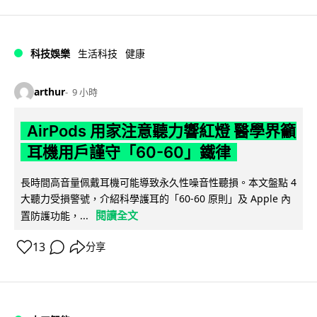
科技娛樂
生活科技
健康
arthur
9 小時
AirPods 用家注意聽力響紅燈 醫學界籲
耳機用戶謹守「60-60」鐵律
長時間高音量佩戴耳機可能導致永久性噪音性聽損。本文盤點 4
大聽力受損警號，介紹科學護耳的「60-60 原則」及 Apple 內
閱讀全文
置防護功能，...
13
分享