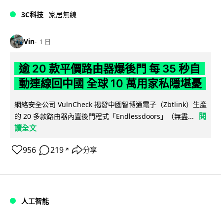
3C科技
家居無線
Vin
1 日
逾 20 款平價路由器爆後門 每 35 秒自
動連線回中國 全球 10 萬用家私隱堪憂
網絡安全公司 VulnCheck 揭發中國智博通電子（Zbtlink）生產
閱
的 20 多款路由器內置後門程式「Endlessdoors」（無盡...
讀全文
956
219
分享
↗
人工智能