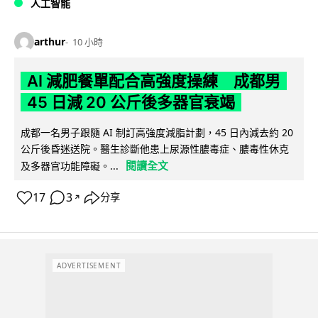
人工智能
arthur
10 小時
AI 減肥餐單配合高強度操練 成都男
45 日減 20 公斤後多器官衰竭
成都一名男子跟隨 AI 制訂高強度減脂計劃，45 日內減去約 20
公斤後昏迷送院。醫生診斷他患上尿源性膿毒症、膿毒性休克
閱讀全文
及多器官功能障礙。...
17
3
分享
↗
ADVERTISEMENT