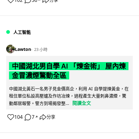
102
36
分享
人工智能
Lawton
23 小時
中國湖北男自學 AI 「煉金術」 屋內煉
金冒濃煙驚動全區
中國湖北黃石一名男子見金價高企，利用 AI 自學提煉黃金，在
租住單位私設高壓爐及作坊冶煉，過程產生大量刺鼻濃煙，驚
閱讀全文
動鄰居報警。警方到場揭發整...
104
7
分享
↗