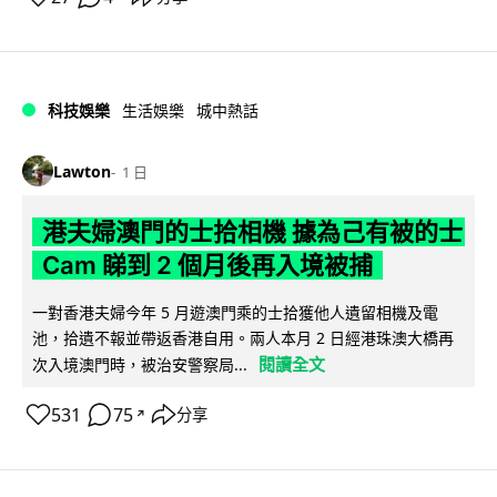
科技娛樂
生活娛樂
城中熱話
Lawton
1 日
港夫婦澳門的士拾相機 據為己有被的士
Cam 睇到 2 個月後再入境被捕
一對香港夫婦今年 5 月遊澳門乘的士拾獲他人遺留相機及電
池，拾遺不報並帶返香港自用。兩人本月 2 日經港珠澳大橋再
閱讀全文
次入境澳門時，被治安警察局...
531
75
分享
↗