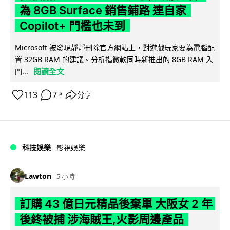
為 8GB Surface 銷售鋪路 連自家
Copilot+ 門檻也未到
Microsoft 被發現靜靜刪除官方網站上，對遊戲玩家要為電腦配
置 32GB RAM 的建議。分析指微軟同時新推出的 8GB RAM 入
閱讀全文
門...
113
7
分享
↗
科技娛樂
影視娛樂
Lawton
5 小時
訂購 43 億日元精品後棄單 大阪女 2 年
後終被捕 涉海賊王,火影周邊產品