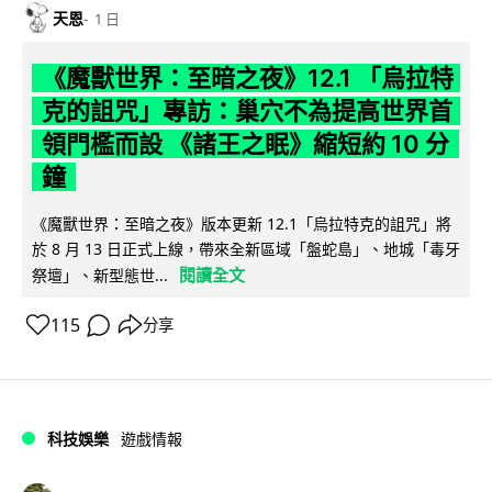
天恩
1 日
《魔獸世界：至暗之夜》12.1 「烏拉特
克的詛咒」專訪：巢穴不為提高世界首
領門檻而設 《諸王之眠》縮短約 10 分
鐘
《魔獸世界：至暗之夜》版本更新 12.1「烏拉特克的詛咒」將
於 8 月 13 日正式上線，帶來全新區域「盤蛇島」、地城「毒牙
閱讀全文
祭壇」、新型態世...
115
分享
科技娛樂
遊戲情報