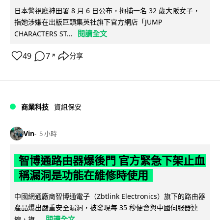
日本警視廳神田署 8 月 6 日公布，拘捕一名 32 歲大阪女子，
指她涉嫌在出版巨頭集英社旗下官方網店「JUMP
閱讀全文
CHARACTERS ST...
49
7
分享
↗
商業科技
資訊保安
Vin
5 小時
智博通路由器爆後門 官方緊急下架止血
稱漏洞是功能在維修時使用
中國網通廠商智博通電子（Zbtlink Electronics）旗下的路由器
產品爆出嚴重安全漏洞，被發現每 35 秒便會與中國伺服器連
閱讀全文
線，旗...