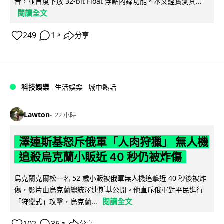
音，並首度下放 32-bit Float 浮點內錄功能。本文經實測其...
閱讀全文
249
1
分享
↗
科技娛樂
生活娛樂
城中熱話
Lawton
22 小時
澤連斯基怒斥俄軍「人肉狩獵」 無人機
追殺烏克蘭小販近 40 秒仍被炸傷
烏克蘭克爾松一名 52 歲小販被俄軍無人機追擊近 40 秒後被炸
傷，影片由烏克蘭總統澤連斯基公開。他直斥俄軍對平民進行
閱讀全文
「狩獵式」攻擊，烏克蘭...
↗