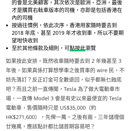
的會是北美顧客，其次依次是歐洲、亞洲，最後
才是購買右軚車版本的司機，亦即是包括香港在
內的司機
按過往慣例，依此次序，香港用家隨時要去到
2018 年底、甚至 2019 年才收到車，所以不要期
望咁快收到
至於其他條款及細則，可
點按此
瀏覽
如果按此安排，既然收車隨時要去到 2 年幾甚至 3
年後，如果真係打算想學車之後買車的 wire 民，不
妨先落訂？反正訂金可全數退回，似乎都無乜蝕底
吧？而且之前一直傳聞，Tesla 為了做大電動車市
場，一直傳 Model 3 會是有史以來最便宜的 Tesla
電動車，售價隨時只是 US$35,000（約
HK$271,600），先俾一萬，之後有兩、三年儲埋個
廿幾萬，應該點計都比儲首期容易吧？