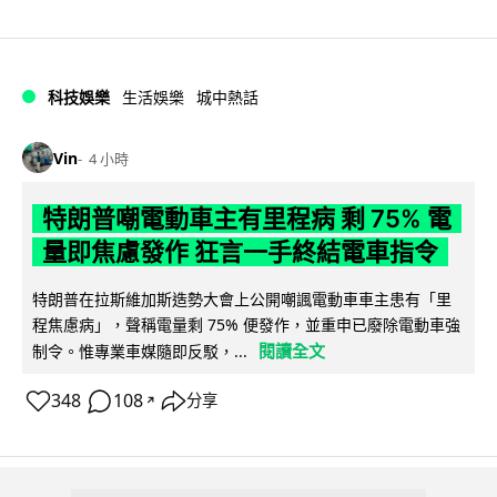
科技娛樂
生活娛樂
城中熱話
Vin
4 小時
特朗普嘲電動車主有里程病 剩 75% 電
量即焦慮發作 狂言一手終結電車指令
特朗普在拉斯維加斯造勢大會上公開嘲諷電動車車主患有「里
程焦慮病」，聲稱電量剩 75% 便發作，並重申已廢除電動車強
閱讀全文
制令。惟專業車媒隨即反駁，...
348
108
分享
↗