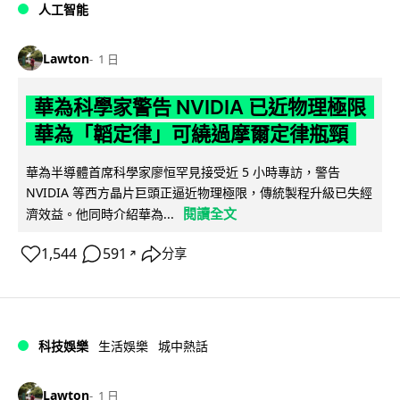
人工智能
Lawton
1 日
華為科學家警告 NVIDIA 已近物理極限
華為「韜定律」可繞過摩爾定律瓶頸
華為半導體首席科學家廖恒罕見接受近 5 小時專訪，警告
NVIDIA 等西方晶片巨頭正逼近物理極限，傳統製程升級已失經
閱讀全文
濟效益。他同時介紹華為...
1,544
591
分享
↗
科技娛樂
生活娛樂
城中熱話
Lawton
1 日