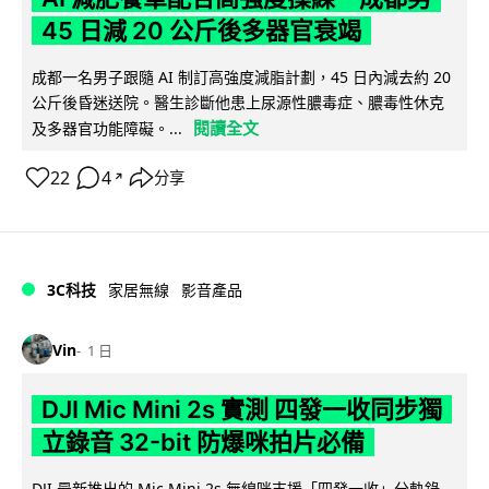
45 日減 20 公斤後多器官衰竭
成都一名男子跟隨 AI 制訂高強度減脂計劃，45 日內減去約 20
公斤後昏迷送院。醫生診斷他患上尿源性膿毒症、膿毒性休克
閱讀全文
及多器官功能障礙。...
22
4
分享
↗
3C科技
家居無線
影音產品
Vin
1 日
DJI Mic Mini 2s 實測 四發一收同步獨
立錄音 32-bit 防爆咪拍片必備
DJI 最新推出的 Mic Mini 2s 無線咪支援「四發一收」分軌錄