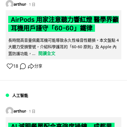
arthur
1 日
AirPods 用家注意聽力響紅燈 醫學界籲
耳機用戶謹守「60-60」鐵律
長時間高音量佩戴耳機可能導致永久性噪音性聽損。本文盤點 4
大聽力受損警號，介紹科學護耳的「60-60 原則」及 Apple 內
閱讀全文
置防護功能，...
18
分享
人工智能
arthur
1 日
AI 減肥餐單配合高強度操練 成都男