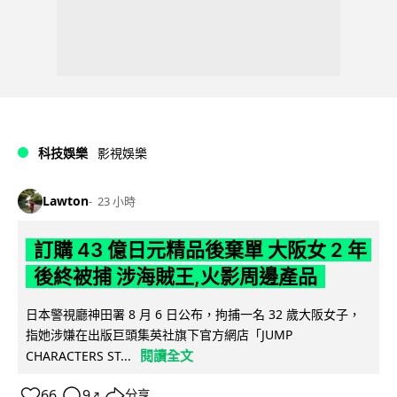
科技娛樂
影視娛樂
Lawton
23 小時
訂購 43 億日元精品後棄單 大阪女 2 年
後終被捕 涉海賊王,火影周邊產品
日本警視廳神田署 8 月 6 日公布，拘捕一名 32 歲大阪女子，
指她涉嫌在出版巨頭集英社旗下官方網店「JUMP
閱讀全文
CHARACTERS ST...
66
9
分享
↗