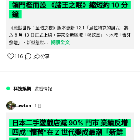
領門檻而設 《諸王之眠》縮短約 10 分
鐘
《魔獸世界：至暗之夜》版本更新 12.1「烏拉特克的詛咒」將
於 8 月 13 日正式上線，帶來全新區域「盤蛇島」、地城「毒牙
閱讀全文
祭壇」、新型態世...
116
分享
科技娛樂
遊戲情報
Lawton
1 日
日本二手遊戲店減 90% 門市 業績反增
四成 "懷舊"在 Z 世代變成最潮「新鮮