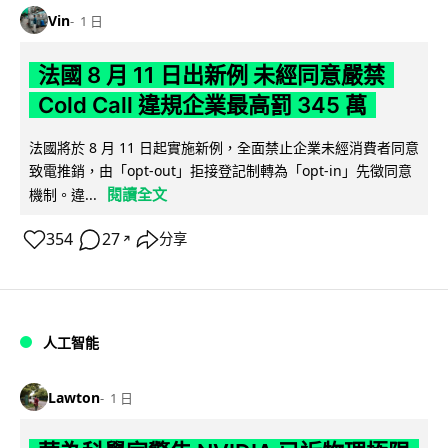
Vin
1 日
法國 8 月 11 日出新例 未經同意嚴禁
Cold Call 違規企業最高罰 345 萬
法國將於 8 月 11 日起實施新例，全面禁止企業未經消費者同意
致電推銷，由「opt-out」拒接登記制轉為「opt-in」先徵同意
閱讀全文
機制。違...
354
27
分享
↗
人工智能
Lawton
1 日