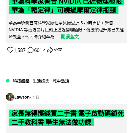
華為科學家警告 NVIDIA 已近物理極限
華為「韜定律」可繞過摩爾定律瓶頸
華為半導體首席科學家廖恒罕見接受近 5 小時專訪，警告
NVIDIA 等西方晶片巨頭正逼近物理極限，傳統製程升級已失經
閱讀全文
濟效益。他同時介紹華為...
1,587
601
分享
↗
科技娛樂
生活娛樂
城中熱話
Lawton
1 日
家長無得慳錢買二手書 電子啟動碼鎖死
二手教科書 學生無法做功課