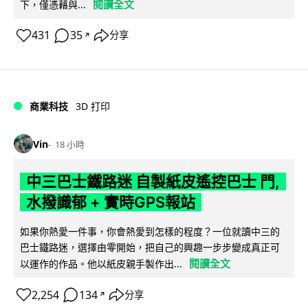
閱讀全文
下，僅憑藉與...
431
35
分享
↗
商業科技
3D 打印
Vin
18 小時
中三巴士鐵路迷 自製紙皮遙控巴士 門,
水撥識郁 + 實時GPS報站
如果你熱愛一件事，你會熱愛到怎樣的程度？一位就讀中三的
巴士鐵路迷，選擇由零開始，把自己的興趣一步步變成真正可
閱讀全文
以運作的作品。他以紙皮親手製作出...
2,254
134
分享
↗