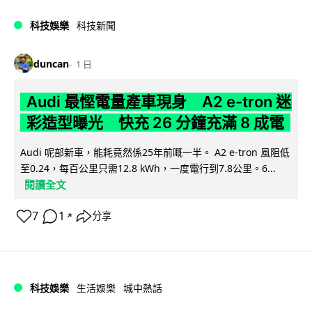
科技娛樂
科技新聞
duncan
1 日
Audi 最慳電量產車現身 A2 e-tron 迷
彩造型曝光 快充 26 分鐘充滿 8 成電
Audi 呢部新車，能耗竟然係25年前嘅一半。 A2 e-tron 風阻低
至0.24，每百公里只需12.8 kWh，一度電行到7.8公里。6...
閱讀全文
7
1
分享
↗
科技娛樂
生活娛樂
城中熱話