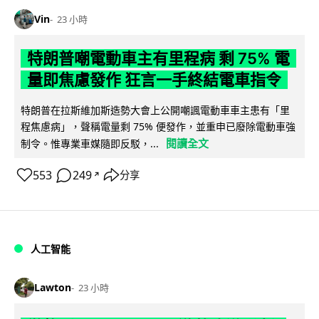
Vin
23 小時
特朗普嘲電動車主有里程病 剩 75% 電
量即焦慮發作 狂言一手終結電車指令
特朗普在拉斯維加斯造勢大會上公開嘲諷電動車車主患有「里
程焦慮病」，聲稱電量剩 75% 便發作，並重申已廢除電動車強
閱讀全文
制令。惟專業車媒隨即反駁，...
553
249
分享
↗
人工智能
Lawton
23 小時