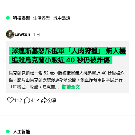
科技娛樂
生活娛樂
城中熱話
Lawton
1 日
澤連斯基怒斥俄軍「人肉狩獵」 無人機
追殺烏克蘭小販近 40 秒仍被炸傷
烏克蘭克爾松一名 52 歲小販被俄軍無人機追擊近 40 秒後被炸
傷，影片由烏克蘭總統澤連斯基公開。他直斥俄軍對平民進行
閱讀全文
「狩獵式」攻擊，烏克蘭...
112
41
分享
↗
人工智能