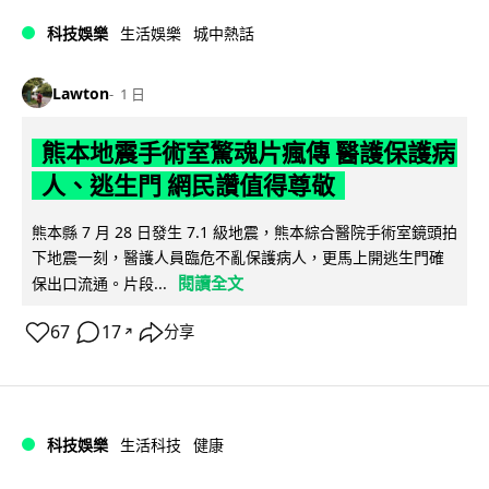
科技娛樂
生活娛樂
城中熱話
Lawton
1 日
熊本地震手術室驚魂片瘋傳 醫護保護病
人、逃生門 網民讚值得尊敬
熊本縣 7 月 28 日發生 7.1 級地震，熊本綜合醫院手術室鏡頭拍
下地震一刻，醫護人員臨危不亂保護病人，更馬上開逃生門確
閱讀全文
保出口流通。片段...
67
17
分享
↗
科技娛樂
生活科技
健康