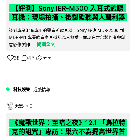
【評測】Sony IER-M500 入耳式監聽
耳機：現場拍攝、後製監聽與人聲利器
談到專業混音專用的聲音監聽耳機，Sony 經典 MDR-7506 到
MDR-M1 專業錄音室耳機都為人熟悉。而現在舞台製作者與創
閱讀全文
意影像製作...
38
4
分享
↗
科技娛樂
遊戲情報
天恩
1 日
《魔獸世界：至暗之夜》12.1 「烏拉特
克的詛咒」專訪：巢穴不為提高世界首