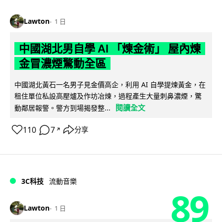
Lawton
1 日
中國湖北男自學 AI 「煉金術」 屋內煉
金冒濃煙驚動全區
中國湖北黃石一名男子見金價高企，利用 AI 自學提煉黃金，在
租住單位私設高壓爐及作坊冶煉，過程產生大量刺鼻濃煙，驚
閱讀全文
動鄰居報警。警方到場揭發整...
110
7
分享
↗
3C科技
流動音樂
89
Lawton
1 日