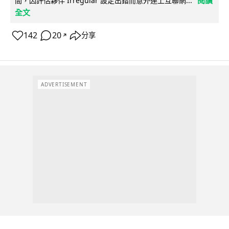
閱讀
間，因評估夥伴 Irregular 設定出錯而意外連上互聯網...
全文
142
20
分享
↗
ADVERTISEMENT