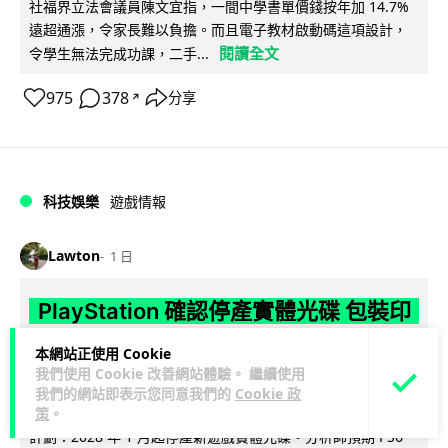
社福界立法會議員陳文宜指，一間中學書單價錢按年加 14.7%
遠超通漲，令家長難以負擔。而且電子教材啟動碼這項設計，
閱讀全文
令學生無法完成功課，二手...
975
378
分享
↗
科技娛樂
遊戲情報
Lawton
1 日
PlayStation 確認停產實體光碟 包裝印
出重要通告 2028 年 1 月後不出光碟遊
本網站正使用 Cookie
戲
我們使用 Cookie 改善網站體驗。 繼續使用
我們的網站即表示您同意我們的
Cookie 政
Sony 已在 PS5 主機包裝加貼提示貼紙，重申官方 7 月已公布
策
。
計劃：2028 年 1 月起停產新遊戲實體光碟。分析師預期 PS6