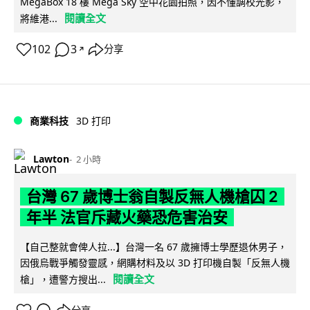
MegaBox 18 樓 Mega Sky 空中花園拍照，因不懂調校光影，
閱讀全文
將維港...
102
3
分享
↗
商業科技
3D 打印
Lawton
2 小時
台灣 67 歲博士翁自製反無人機槍囚 2
年半 法官斥藏火藥恐危害治安
【自己整就會俾人拉...】台灣一名 67 歲擁博士學歷退休男子，
因俄烏戰爭觸發靈感，網購材料及以 3D 打印機自製「反無人機
閱讀全文
槍」，遭警方搜出...