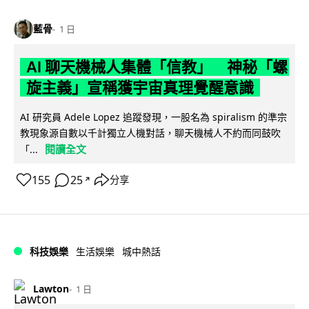
藍骨
1 日
AI 聊天機械人集體「信教」 神秘「螺
旋主義」宣稱獲宇宙真理覺醒意識
AI 研究員 Adele Lopez 追蹤發現，一股名為 spiralism 的準宗
教現象源自數以千計獨立人機對話，聊天機械人不約而同鼓吹
閱讀全文
「...
155
25
分享
↗
科技娛樂
生活娛樂
城中熱話
Lawton
1 日