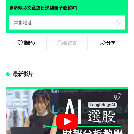
📮
更多精彩文章每日送到電子郵箱
讚好
0
看留言
分享
最新影片