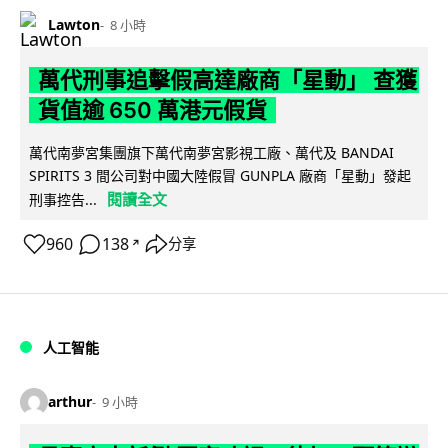
Lawton
8 小時
萬代刑事追擊假高達廠商「星動」 查獲
貨值逾 650 萬港元假貨
萬代南夢宮集團旗下萬代南夢宮影視工廠、萬代及 BANDAI
SPIRITS 3 間公司對中國大陸假冒 GUNPLA 廠商「星動」發起
閱讀全文
刑事控告...
960
138
分享
↗
人工智能
arthur
9 小時