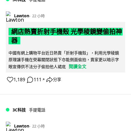
Lawton
22 小時
網店熱賣折射手機殼 光學稜鏡變偷拍神
器
中國有網上購物平台近日熱賣「折射手機殼」，利用光學稜鏡
原理讓手機在熒幕關閉狀態下亦能側面偷拍，賣家更以暗示字
閱讀全文
眼宣傳供不法分子偷拍他人裙底
1,189
111
分享
↗
3C科技
手提電話
Lawton
22 小時