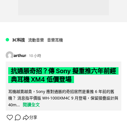
3C科技
流動音樂
音樂耳機
arthur
10 小時
抗通脹奇招？傳 Sony 擬重推六年前經
典耳機 XM4 低價登場
耳機越賣越貴，Sony 應對通脹的奇招居然是重推 6 年前的舊
機？ 消息指平價版 WH-1000XM4C 9 月登場，保留摺疊設計與
閱讀全文
40m...
分享