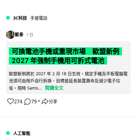
3C科技
手提電話
藍骨
1 日
可換電池手機或重現市場 歐盟新例
2027 年強制手機用可拆式電池
歐盟新例將於 2027 年 2 月 18 日生效，規定手機及平板電腦電
池須可由用戶自行拆換，目標是延長裝置壽命及減少電子垃
閱讀全文
圾。現時 Sams...
274
79
分享
↗
人工智能