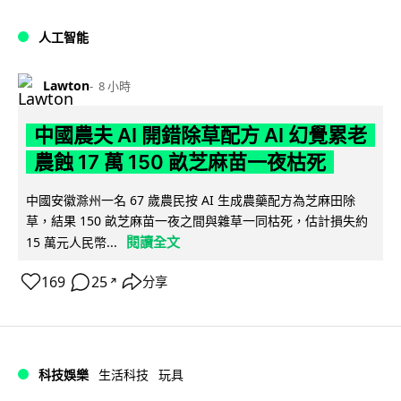
人工智能
Lawton
8 小時
中國農夫 AI 開錯除草配方 AI 幻覺累老
農蝕 17 萬 150 畝芝麻苗一夜枯死
中國安徽滁州一名 67 歲農民按 AI 生成農藥配方為芝麻田除
草，結果 150 畝芝麻苗一夜之間與雜草一同枯死，估計損失約
閱讀全文
15 萬元人民幣...
169
25
分享
↗
科技娛樂
生活科技
玩具