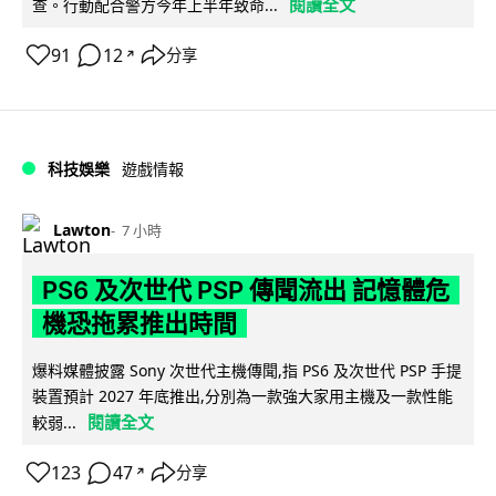
閱讀全文
查。行動配合警方今年上半年致命...
91
12
分享
↗
科技娛樂
遊戲情報
Lawton
7 小時
PS6 及次世代 PSP 傳聞流出 記憶體危
機恐拖累推出時間
爆料媒體披露 Sony 次世代主機傳聞,指 PS6 及次世代 PSP 手提
裝置預計 2027 年底推出,分別為一款強大家用主機及一款性能
閱讀全文
較弱...
123
47
分享
↗