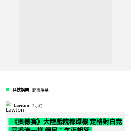
科技娛樂
影視娛樂
Lawton
3 小時
《奧德賽》大陸戲院都爆機 定格對白竟
同香港一樣 網民：乞丐詛咒