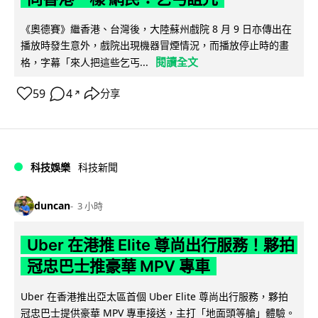
《奧德賽》繼香港、台灣後，大陸蘇州戲院 8 月 9 日亦傳出在
播放時發生意外，戲院出現機器冒煙情況，而播放停止時的畫
閱讀全文
格，字幕「來人把這些乞丐...
59
4
分享
↗
科技娛樂
科技新聞
duncan
3 小時
Uber 在港推 Elite 尊尚出行服務！夥拍
冠忠巴士推豪華 MPV 專車
Uber 在香港推出亞太區首個 Uber Elite 尊尚出行服務，夥拍
冠忠巴士提供豪華 MPV 專車接送，主打「地面頭等艙」體驗。