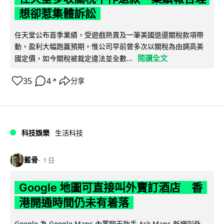
想卻惹集體訴訟
任天堂公布首季業績，受遊戲熱賣及一筆美國退還關稅款項帶
動，盈利大幅跑贏預期。惟公司早前曾多次以關稅為由調高美
閱讀全文
國定價，如今關稅被裁定違法並全數...
35
4
分享
↗
科技娛樂
生活科技
藍骨
1 日
Google 地圖可直接叫外賣訂酒店 香
港開通時間仍未有着落
Google 為 Google Maps 內置聊天助手 Ask Maps 新增叫外