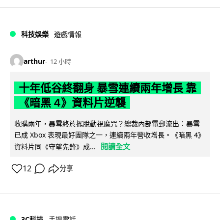
科技娛樂
遊戲情報
arthur
12 小時
十年低谷終翻身 暴雪連續兩年增長 靠
《暗黑 4》資料片逆襲
收購兩年，暴雪終於擺脫動視魔咒？總裁內部電郵流出：暴雪
已成 Xbox 表現最好團隊之一，連續兩年營收增長。《暗黑 4》
閱讀全文
資料片同《守望先鋒》成...
12
分享
3C科技
手提電話