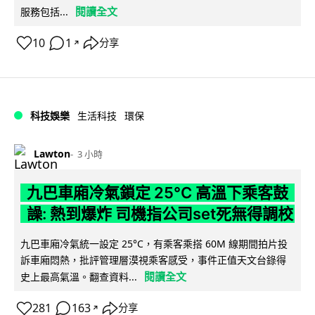
閱讀全文
服務包括...
10
1
分享
↗
科技娛樂
生活科技
環保
Lawton
3 小時
九巴車廂冷氣鎖定 25°C 高溫下乘客鼓
譟: 熱到爆炸 司機指公司set死無得調校
九巴車廂冷氣統一設定 25°C，有乘客乘搭 60M 線期間拍片投
訴車廂悶熱，批評管理層漠視乘客感受，事件正值天文台錄得
閱讀全文
史上最高氣溫。翻查資料...
281
163
分享
↗