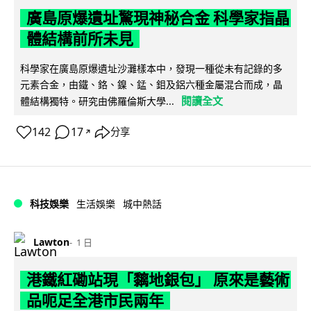
廣島原爆遺址驚現神秘合金 科學家指晶
體結構前所未見
科學家在廣島原爆遺址沙灘樣本中，發現一種從未有記錄的多
元素合金，由鐵、鉻、鎳、錳、鉬及鋁六種金屬混合而成，晶
閱讀全文
體結構獨特。研究由佛羅倫斯大學...
142
17
分享
↗
科技娛樂
生活娛樂
城中熱話
Lawton
1 日
港鐵紅磡站現「黐地銀包」 原來是藝術
品呃足全港市民兩年