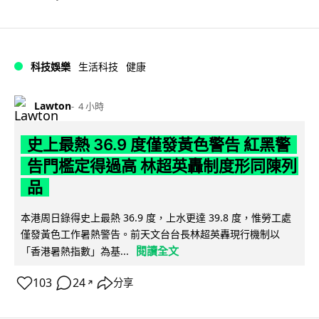
科技娛樂
生活科技
健康
Lawton
4 小時
史上最熱 36.9 度僅發黃色警告 紅黑警
告門檻定得過高 林超英轟制度形同陳列
品
本港周日錄得史上最熱 36.9 度，上水更達 39.8 度，惟勞工處
僅發黃色工作暑熱警告。前天文台台長林超英轟現行機制以
閱讀全文
「香港暑熱指數」為基...
103
24
分享
↗