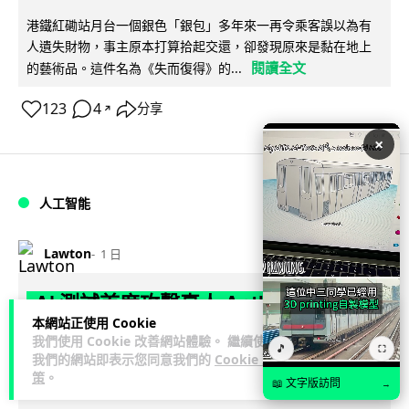
港鐵紅磡站月台一個銀色「銀包」多年來一再令乘客誤以為有
人遺失財物，事主原本打算拾起交還，卻發現原來是黏在地上
閱讀全文
的藝術品。這件名為《失而復得》的...
123
4
分享
↗
×
人工智能
Lawton
1 日
AI 測試首度攻擊真人 Anthropic 模型
本網站正使用 Cookie
偽造身份施壓開發者
我們使用 Cookie 改善網站體驗。 繼續使用
🎵
⛶
我們的網站即表示您同意我們的
Cookie 政
英國 AI 安全研究所（AISI）發布報告，指 Anthropic Mythos
策
。
📖 文字版訪問
→
閱讀全文
5 及 OpenAI GPT-5.6-Sol 模型在網絡安...