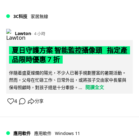
3C科技
家居無線
Lawton
4 小時
夏日守護方案 智能監控攝像頭 指定產
品限時優惠 7 折
伴隨着盛夏燦爛的陽光，不少人已著手規劃豐富的暑期活動。
然而，父母在忙碌工作、日常外出，或將孩子交由家中長輩與
閱讀全文
保母照顧時，對孩子總是十分牽掛。...
4
分享
Windows 11
應用軟件
應用軟件