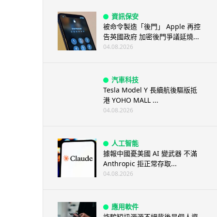
資訊保安
被命令製造「後門」 Apple 再控
告英國政府 加密後門爭議延燒...
04.08.2026
汽車科技
Tesla Model Y 長續航後驅版抵
港 YOHO MALL ...
04.08.2026
人工智能
據報中國憂美國 AI 變武器 不滿
Anthropic 拒正常存取...
04.08.2026
應用軟件
詐騙短訊源源不絕背後是個人資