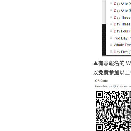
▲有意報名的 W
以
免費參加
以上