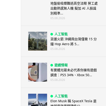
地盤偷吸煙難逃高空法眼 勞工處
出動熱感無人機 擬加 AI 人臉識
別精準...
05.08.2026
人工智能
貨運火箭 沖繩飛台灣僅需 15 分
鐘 Hop Aero 將 5...
05.08.2026
遊戲情報
有實體光碟未必代表你擁有遊戲
調查：PS5 34%、Xbox 50...
05.08.2026
人工智能
Elon Musk 稱 SpaceX Tesla 是
地球最強兩間硬件公...