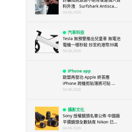
料外洩 Surfshark Antisca...
04.08.2026
汽車科技
Tesla 無預警推出兒童車 無電池
電機一樣秒殺 炒至約港幣39萬
04.08.2026
iPhone app
歐盟再發功 Apple 終答應
iPhone 跨機剪貼簿將可貼 ...
04.08.2026
攝影文化
Sony 授權鏡頭名單公佈 中國廠
平價鏡頭全數缺席 Nikon 已...
04.08.2026