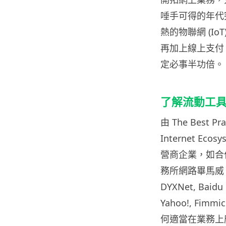
唾手可得的年代
熱的物聯網 (I
再加上線上支付
定必事半功倍。
了解流動工
由 The Best P
Internet E
營商企業，如合作
務所網路畢馬威、數
DYXNet, Baidu 
Yahoo!, Fim
何適當在業務上