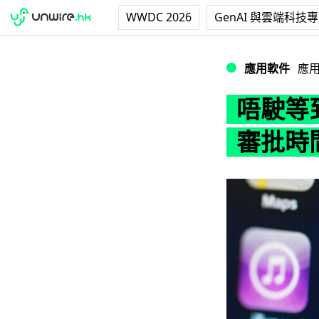
WWDC 2026
GenAI 與雲端科技
唔駛等到頸都長！Ap
應用軟件
應
唔駛等到
審批時間