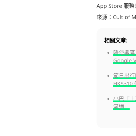
App Store
來源：Cult of M
相關文章:
唔使識寫 
Google 
節日出行唔
HK$31
小巴「上
溝通」