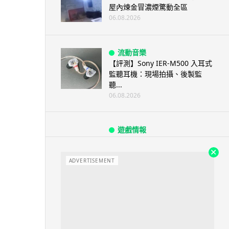
屋內煉金冒濃煙驚動全區
06.08.2026
流動音樂
【評測】Sony IER-M500 入耳式
監聽耳機：現場拍攝、後製監
聽...
06.08.2026
遊戲情報
《魔獸世界：至暗之夜》12.1
「烏拉特克的詛咒」專訪：巢穴
不為提高世...
ADVERTISEMENT
06.08.2026
遊戲情報
日本二手遊戲店減 90% 門市 業
績反增四成 “懷...