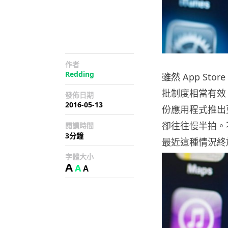
作者
Redding
雖然 App St
批制度相當有效
發佈日期
2016-05-13
份應用程式推出更
卻往往慢半拍。不過
閱讀時間
3分鐘
最近這種情況終
字體大小
A
A
A