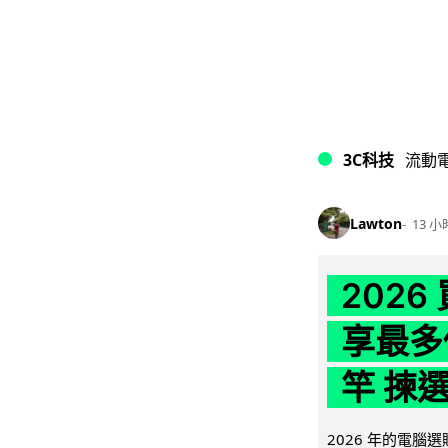
3C科技
流動
Lawton
13 小
202
享最多
竿 揀
2026 年的電