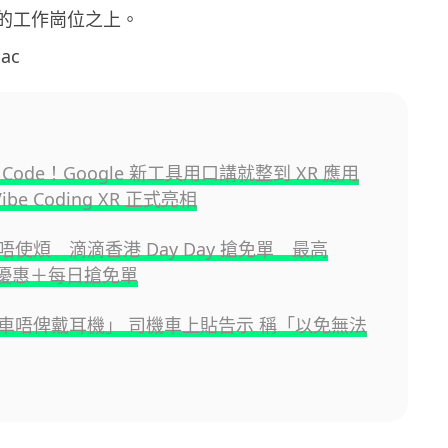
 服務的工作崗位之上。
ac
Code！Google 新工具用口講就整到 XR 應用
Vibe Coding XR 正式亮相
使煩 滴滴香港 Day Day 搶免單 最高
0 優惠＋每日搶免單
車唔俾戴耳機」 司機車上貼告示 稱「以免無法