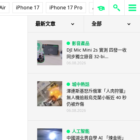
Air
iPhone 17
iPhone 17 Pro
AirPods Pro 3
Ap
最新文章
全部
影音產品
DJI Mic Mini 2s 實測 四發一收
同步獨立錄音 32-bi...
06.08.2026
城中熱話
澤連斯基怒斥俄軍「人肉狩獵」
無人機追殺烏克蘭小販近 40 秒
仍被炸傷
06.08.2026
人工智能
中國湖北男自學 AI 「煉金術」