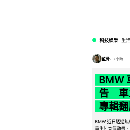
科技娛樂
生
藍骨
3 小時
BMW
告 車主
專輯翻
BMW 近日透過
重生》宣傳動畫，