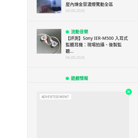
屋內煉金冒濃煙驚動全區
06.08.2026
流動音樂
【評測】Sony IER-M500 入耳式
監聽耳機：現場拍攝、後製監
聽...
06.08.2026
遊戲情報
《魔獸世界：至暗之夜》12.1
「烏拉特克的詛咒」專訪：巢穴
不為提高世...
ADVERTISEMENT
06.08.2026
遊戲情報
日本二手遊戲店減 90% 門市 業
績反增四成 “懷...