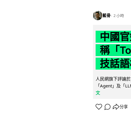
藍骨
2 小時
中國官
稱「To
技話語
人民網旗下評論於 
「Agent」及「
文
分享