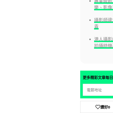
專業級創
樂、影像
攝影師違
責
港人攝影
拍攝時機
更多精彩文章每日
讚好
0