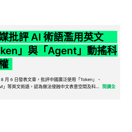
媒批評 AI 術語濫用英文
ken」與「Agent」動搖科
權
8 月 6 日發表文章，批評中國廣泛使用「Token」、
LLM」等英文術語，認為做法侵蝕中文表意空間及科...
閱讀全