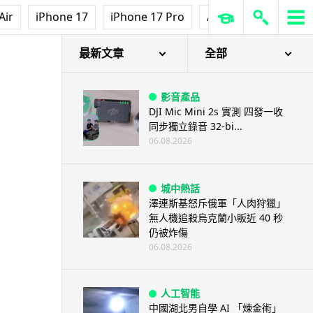
Air
iPhone 17
iPhone 17 Pro
AirPods Pro 3
Ap
最新文章
全部
影音產品
DJI Mic Mini 2s 實測 四發一收
同步獨立錄音 32-bi...
06.08.2026
城中熱話
澤連斯基怒斥俄軍「人肉狩獵」
無人機追殺烏克蘭小販近 40 秒
仍被炸傷
06.08.2026
人工智能
中國湖北男自學 AI 「煉金術」