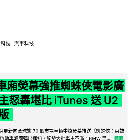
活科技
汽車科技
 車廂熒幕強推蜘蛛俠電影廣
怒轟堪比 iTunes 送 U2
版
無線更新向全球逾 70 個市場車輛中控熒幕推送《蜘蛛俠：英雄
啟動車輛即彈出通知，觸發大批車主不滿。BMW 早...
閱讀