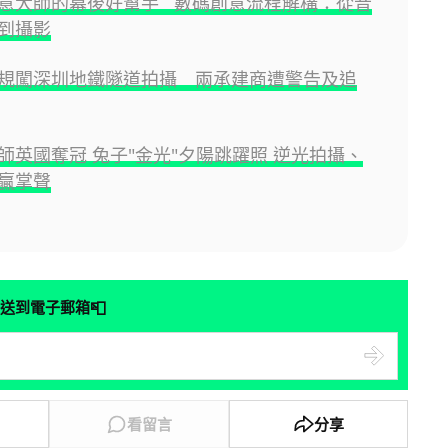
意大師的幕後好幫手 數碼創意流程解構：從音
到攝影
規闖深圳地鐵隧道拍攝 兩承建商遭警告及追
師英國奪冠 兔子"金光"夕陽跳躍照 逆光拍攝、
贏掌聲
📮
送到電子郵箱
看留言
分享