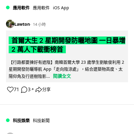
iOS App
應用軟件
應用軟件
Lawton
14 小時
首爾大生 2 星期開發防曬地圖 一日暴增
2 萬人下載衝榜首
【行路都要揀好有遮陰】南韓首爾大學 23 歲學生劉敏俊利用 2
星期開發防曬導航 App「走向陰涼處」，結合建築物高度、太
閱讀全文
陽仰角及行道樹陰影...
71
3
分享
↗
科技娛樂
科技新聞