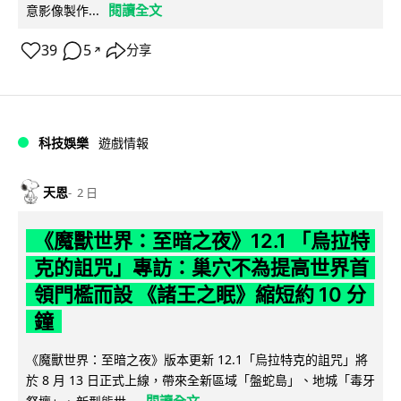
閱讀全文
意影像製作...
39
5
分享
↗
科技娛樂
遊戲情報
天恩
2 日
《魔獸世界：至暗之夜》12.1 「烏拉特
克的詛咒」專訪：巢穴不為提高世界首
領門檻而設 《諸王之眠》縮短約 10 分
鐘
《魔獸世界：至暗之夜》版本更新 12.1「烏拉特克的詛咒」將
於 8 月 13 日正式上線，帶來全新區域「盤蛇島」、地城「毒牙