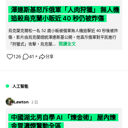
澤連斯基怒斥俄軍「人肉狩獵」 無人機
追殺烏克蘭小販近 40 秒仍被炸傷
烏克蘭克爾松一名 52 歲小販被俄軍無人機追擊近 40 秒後被炸
傷，影片由烏克蘭總統澤連斯基公開。他直斥俄軍對平民進行
閱讀全文
「狩獵式」攻擊，烏克蘭...
126
41
分享
↗
人工智能
Lawton
2 日
中國湖北男自學 AI 「煉金術」 屋內煉
金冒濃煙驚動全區