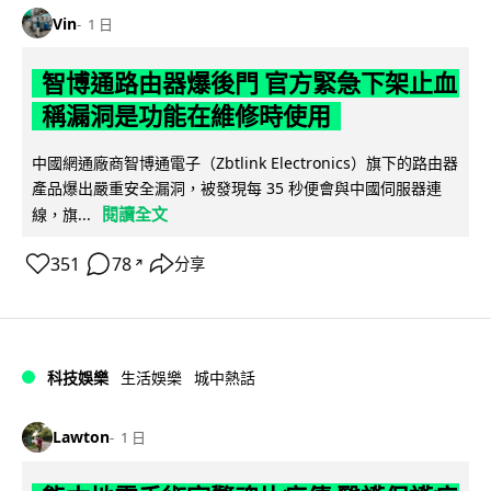
Vin
1 日
智博通路由器爆後門 官方緊急下架止血
稱漏洞是功能在維修時使用
中國網通廠商智博通電子（Zbtlink Electronics）旗下的路由器
產品爆出嚴重安全漏洞，被發現每 35 秒便會與中國伺服器連
閱讀全文
線，旗...
351
78
分享
↗
科技娛樂
生活娛樂
城中熱話
Lawton
1 日