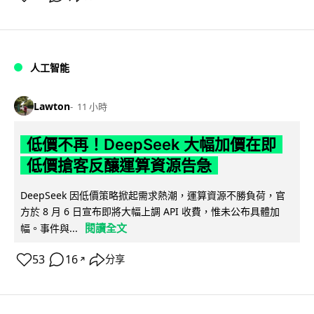
人工智能
Lawton
11 小時
低價不再！DeepSeek 大幅加價在即
低價搶客反釀運算資源告急
DeepSeek 因低價策略掀起需求熱潮，運算資源不勝負荷，官
方於 8 月 6 日宣布即將大幅上調 API 收費，惟未公布具體加
閱讀全文
幅。事件與...
53
16
分享
↗