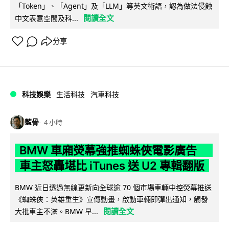
「Token」、「Agent」及「LLM」等英文術語，認為做法侵蝕
閱讀全文
中文表意空間及科...
分享
科技娛樂
生活科技
汽車科技
藍骨
4 小時
BMW 車廂熒幕強推蜘蛛俠電影廣告
車主怒轟堪比 iTunes 送 U2 專輯翻版
BMW 近日透過無線更新向全球逾 70 個市場車輛中控熒幕推送
《蜘蛛俠：英雄重生》宣傳動畫，啟動車輛即彈出通知，觸發
閱讀全文
大批車主不滿。BMW 早...