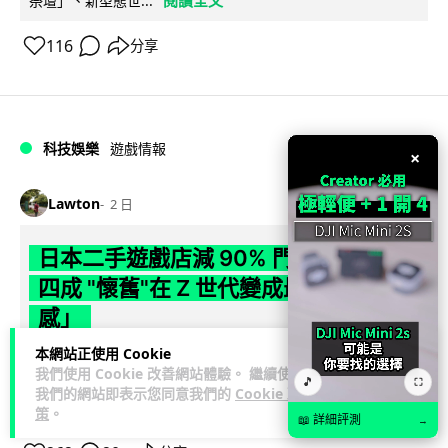
閱讀全文
祭壇」、新型態世...
116
分享
科技娛樂
遊戲情報
×
Lawton
2 日
日本二手遊戲店減 90% 門市 業績反增
四成 "懷舊"在 Z 世代變成最潮「新鮮
感」
本網站正使用 Cookie
日本零售巨頭 GEO 將懷舊遊戲銷售門市從 1,000 間大幅減至
我們使用 Cookie 改善網站體驗。 繼續使用
🎵
99 間，但銷售額卻不降反升至過往的 1.4 倍。做到「減店增
⛶
我們的網站即表示您同意我們的
Cookie 政
閱讀全文
收」奇蹟，...
策
。
📖 詳細評測
→