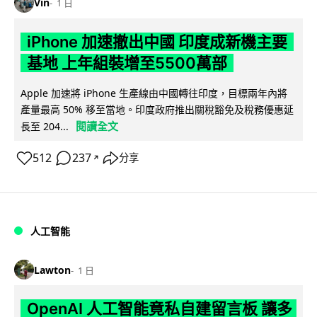
Vin
1 日
iPhone 加速撤出中國 印度成新機主要
基地 上年組裝增至5500萬部
Apple 加速將 iPhone 生產線由中國轉往印度，目標兩年內將
產量最高 50% 移至當地。印度政府推出關稅豁免及稅務優惠延
閱讀全文
長至 204...
512
237
分享
↗
人工智能
Lawton
1 日
OpenAI 人工智能竟私自建留言板 讓多