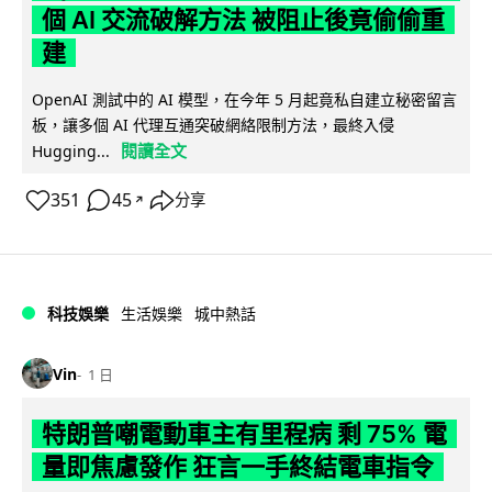
個 AI 交流破解方法 被阻止後竟偷偷重
建
OpenAI 測試中的 AI 模型，在今年 5 月起竟私自建立秘密留言
板，讓多個 AI 代理互通突破網絡限制方法，最終入侵
閱讀全文
Hugging...
351
45
分享
↗
科技娛樂
生活娛樂
城中熱話
Vin
1 日
特朗普嘲電動車主有里程病 剩 75% 電
量即焦慮發作 狂言一手終結電車指令