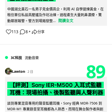
中國湖北黃石一名男子見金價高企，利用 AI 自學提煉黃金，在
租住單位私設高壓爐及作坊冶煉，過程產生大量刺鼻濃煙，驚
閱讀全文
動鄰居報警。警方到場揭發整...
113
8
分享
↗
3C科技
流動音樂
89
Lawton
2 日
【評測】Sony IER-M500 入耳式監聽
耳機：現場拍攝、後製監聽與人聲利器
談到專業混音專用的聲音監聽耳機，Sony 經典 MDR-7506 到
MDR-M1 專業錄音室耳機都為人熟悉。而現在舞台製作者與創