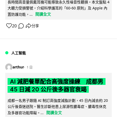
長時間高音量佩戴耳機可能導致永久性噪音性聽損。本文盤點 4
大聽力受損警號，介紹科學護耳的「60-60 原則」及 Apple 內
閱讀全文
置防護功能，...
20
分享
人工智能
arthur
1 日
AI 減肥餐單配合高強度操練 成都男
45 日減 20 公斤後多器官衰竭
成都一名男子跟隨 AI 制訂高強度減脂計劃，45 日內減去約 20
公斤後昏迷送院。醫生診斷他患上尿源性膿毒症、膿毒性休克
閱讀全文
及多器官功能障礙。...