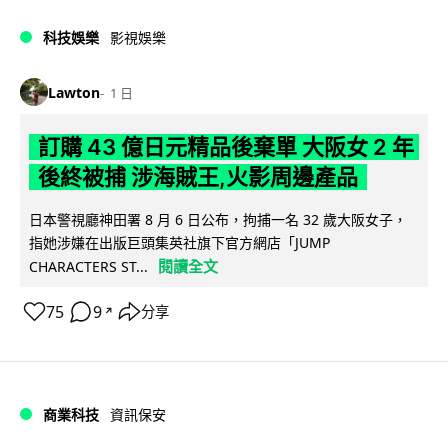
科技娛樂
影視娛樂
Lawton
1 日
訂購 43 億日元精品後棄單 大阪女 2 年
後終被捕 涉海賊王,火影周邊產品
日本警視廳神田署 8 月 6 日公布，拘捕一名 32 歲大阪女子，
指她涉嫌在出版巨頭集英社旗下官方網店「JUMP
閱讀全文
CHARACTERS ST...
75
9
分享
↗
商業科技
資訊保安