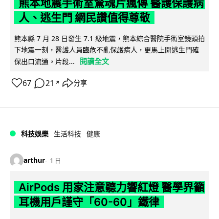
熊本地震手術室驚魂片瘋傳 醫護保護病
人、逃生門 網民讚值得尊敬
熊本縣 7 月 28 日發生 7.1 級地震，熊本綜合醫院手術室鏡頭拍
下地震一刻，醫護人員臨危不亂保護病人，更馬上開逃生門確
閱讀全文
保出口流通。片段...
67
21
分享
↗
科技娛樂
生活科技
健康
arthur
1 日
AirPods 用家注意聽力響紅燈 醫學界籲
耳機用戶謹守「60-60」鐵律