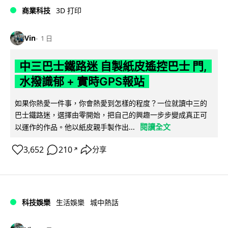
商業科技
3D 打印
Vin
1 日
中三巴士鐵路迷 自製紙皮遙控巴士 門,
水撥識郁 + 實時GPS報站
如果你熱愛一件事，你會熱愛到怎樣的程度？一位就讀中三的
巴士鐵路迷，選擇由零開始，把自己的興趣一步步變成真正可
閱讀全文
以運作的作品。他以紙皮親手製作出...
3,652
210
分享
↗
科技娛樂
生活娛樂
城中熱話