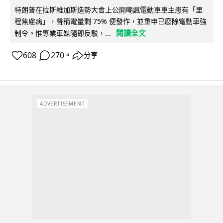
特朗普在拉斯維加斯造勢大會上公開嘲諷電動車車主患有「里
程焦慮病」，聲稱電量剩 75% 便發作，並重申已廢除電動車強
閱讀全文
制令。惟專業車媒隨即反駁，...
608
270
分享
↗
ADVERTISEMENT