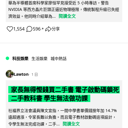
華為半導體首席科學家廖恒罕見接受近 5 小時專訪，警告
NVIDIA 等西方晶片巨頭正逼近物理極限，傳統製程升級已失經
閱讀全文
濟效益。他同時介紹華為...
1,554
596
分享
↗
科技娛樂
生活娛樂
城中熱話
Lawton
1 日
家長無得慳錢買二手書 電子啟動碼鎖死
二手教科書 學生無法做功課
社福界立法會議員陳文宜指，一間中學書單價錢按年加 14.7%
遠超通漲，令家長難以負擔。而且電子教材啟動碼這項設計，
閱讀全文
令學生無法完成功課，二手...