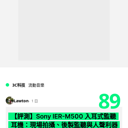
3C科技
流動音樂
89
Lawton
1 日
【評測】Sony IER-M500 入耳式監聽
耳機：現場拍攝、後製監聽與人聲利器