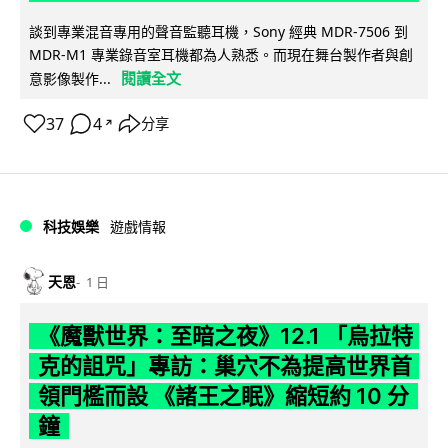
談到專業混音專用的聲音監聽耳機，Sony 經典 MDR-7506 到
MDR-M1 專業錄音室耳機都為人熟悉。而現在舞台製作者與創
閱讀全文
意影像製作...
37
4
分享
↗
科技娛樂
遊戲情報
天恩
1 日
《魔獸世界：至暗之夜》12.1 「烏拉特
克的詛咒」專訪：巢穴不為提高世界首
領門檻而設 《諸王之眠》縮短約 10 分
鐘