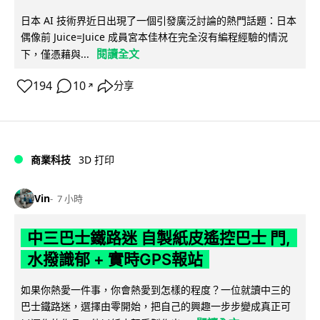
日本 AI 技術界近日出現了一個引發廣泛討論的熱門話題：日本
偶像前 Juice=Juice 成員宮本佳林在完全沒有編程經驗的情況
閱讀全文
下，僅憑藉與...
194
10
分享
↗
商業科技
3D 打印
Vin
7 小時
中三巴士鐵路迷 自製紙皮遙控巴士 門,
水撥識郁 + 實時GPS報站
如果你熱愛一件事，你會熱愛到怎樣的程度？一位就讀中三的
巴士鐵路迷，選擇由零開始，把自己的興趣一步步變成真正可