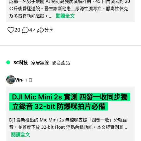
成都一名男子跟隨 AI 制訂高強度減脂計劃，45 日內減去約 20
公斤後昏迷送院。醫生診斷他患上尿源性膿毒症、膿毒性休克
閱讀全文
及多器官功能障礙。...
20
4
分享
↗
3C科技
家居無線
影音產品
Vin
1 日
DJI Mic Mini 2s 實測 四發一收同步獨
立錄音 32-bit 防爆咪拍片必備
DJI 最新推出的 Mic Mini 2s 無線咪支援「四發一收」分軌錄
音，並首度下放 32-bit Float 浮點內錄功能。本文經實測其...
閱讀全文