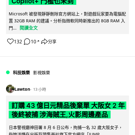
Copilot+ 門檻也未到
Microsoft 被發現靜靜刪除官方網站上，對遊戲玩家要為電腦配
置 32GB RAM 的建議。分析指微軟同時新推出的 8GB RAM 入
閱讀全文
門...
132
10
分享
↗
科技娛樂
影視娛樂
Lawton
13 小時
訂購 43 億日元精品後棄單 大阪女 2 年
後終被捕 涉海賊王,火影周邊產品
日本警視廳神田署 8 月 6 日公布，拘捕一名 32 歲大阪女子，
指她涉嫌在出版巨頭集英社旗下官方網店「JUMP