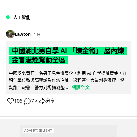
人工智能
Lawton
1 日
中國湖北男自學 AI 「煉金術」 屋內煉
金冒濃煙驚動全區
中國湖北黃石一名男子見金價高企，利用 AI 自學提煉黃金，在
租住單位私設高壓爐及作坊冶煉，過程產生大量刺鼻濃煙，驚
閱讀全文
動鄰居報警。警方到場揭發整...
106
7
分享
↗
ADVERTISEMENT