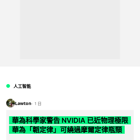
人工智能
Lawton
1 日
華為科學家警告 NVIDIA 已近物理極限
華為「韜定律」可繞過摩爾定律瓶頸