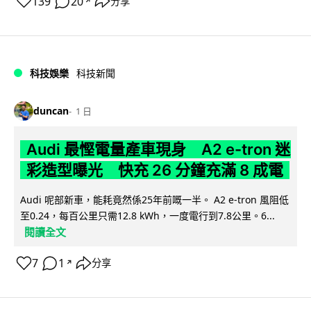
139
20
分享
↗
科技娛樂
科技新聞
duncan
1 日
Audi 最慳電量產車現身 A2 e-tron 迷
彩造型曝光 快充 26 分鐘充滿 8 成電
Audi 呢部新車，能耗竟然係25年前嘅一半。 A2 e-tron 風阻低
至0.24，每百公里只需12.8 kWh，一度電行到7.8公里。6...
閱讀全文
7
1
分享
↗