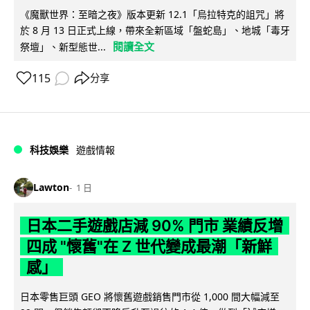
《魔獸世界：至暗之夜》版本更新 12.1「烏拉特克的詛咒」將
於 8 月 13 日正式上線，帶來全新區域「盤蛇島」、地城「毒牙
閱讀全文
祭壇」、新型態世...
115
分享
科技娛樂
遊戲情報
Lawton
1 日
日本二手遊戲店減 90% 門市 業績反增
四成 "懷舊"在 Z 世代變成最潮「新鮮
感」
日本零售巨頭 GEO 將懷舊遊戲銷售門市從 1,000 間大幅減至