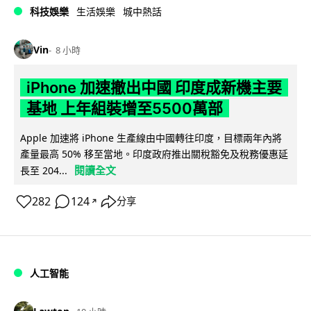
科技娛樂
生活娛樂
城中熱話
Vin
8 小時
iPhone 加速撤出中國 印度成新機主要
基地 上年組裝增至5500萬部
Apple 加速將 iPhone 生產線由中國轉往印度，目標兩年內將
產量最高 50% 移至當地。印度政府推出關稅豁免及稅務優惠延
閱讀全文
長至 204...
282
124
分享
↗
人工智能