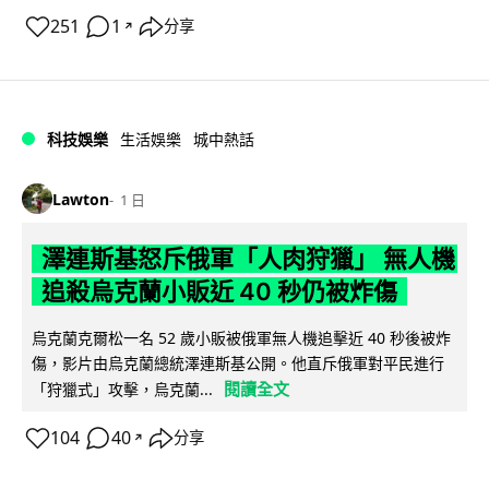
251
1
分享
↗
科技娛樂
生活娛樂
城中熱話
Lawton
1 日
澤連斯基怒斥俄軍「人肉狩獵」 無人機
追殺烏克蘭小販近 40 秒仍被炸傷
烏克蘭克爾松一名 52 歲小販被俄軍無人機追擊近 40 秒後被炸
傷，影片由烏克蘭總統澤連斯基公開。他直斥俄軍對平民進行
閱讀全文
「狩獵式」攻擊，烏克蘭...
104
40
分享
↗