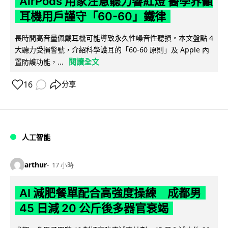
AirPods 用家注意聽力響紅燈 醫學界籲
耳機用戶謹守「60-60」鐵律
長時間高音量佩戴耳機可能導致永久性噪音性聽損。本文盤點 4
大聽力受損警號，介紹科學護耳的「60-60 原則」及 Apple 內
閱讀全文
置防護功能，...
16
分享
人工智能
arthur
17 小時
AI 減肥餐單配合高強度操練 成都男
45 日減 20 公斤後多器官衰竭