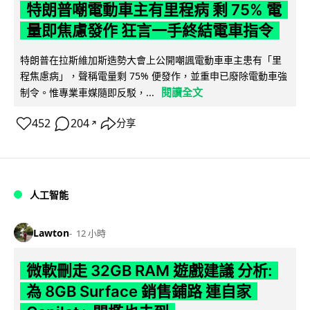
特朗普嘲電動車主有里程病 剩 75% 電
量即焦慮發作 狂言一手終結電車指令
特朗普在拉斯維加斯造勢大會上公開嘲諷電動車車主患有「里
程焦慮病」，聲稱電量剩 75% 便發作，並重申已廢除電動車強
閱讀全文
制令。惟專業車媒隨即反駁，...
452
204
分享
↗
人工智能
Lawton
12 小時
微軟刪走 32GB RAM 遊戲建議 分析:
為 8GB Surface 銷售鋪路 連自家