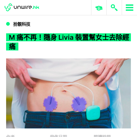
WWDC 2026
GenAI 與雲端科技專區
ERP 與商業 AI
M 痛不再！隨身 Livia 裝置幫女士去除經痛
扮靚科技
M 痛不再！隨身 Livia 裝置幫女士去除經
痛
作者
發佈日期
閱讀時間