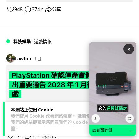
948
374
分享
↗
科技娛樂
遊戲情報
×
Lawton
1 日
PlayStation 確認停產實體光碟 包裝印
出重要通告 2028 年 1 月後不出光碟遊
戲
Sony 已在 PS5 主機包裝加貼提示貼紙，重申官方 7 月已公布
本網站正使用 Cookie
計劃：2028 年 1 月起停產新遊戲實體光碟。分析師預期 PS6
我們使用 Cookie 改善網站體驗。 繼續使用
🎵
⛶
閱讀全文
因此...
我們的網站即表示您同意我們的
Cookie 政
策
。
📖 詳細評測
→
172
76
分享
↗