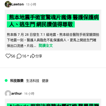
Lawton
13 小時
熊本地震手術室驚魂片瘋傳 醫護保護病
人、逃生門 網民讚值得尊敬
熊本縣 7 月 28 日發生 7.1 級地震，熊本綜合醫院手術室鏡頭拍
下地震一刻，醫護人員臨危不亂保護病人，更馬上開逃生門確
閱讀全文
保出口流通。片段...
56
16
分享
↗
科技娛樂
生活科技
健康
arthur
16 小時