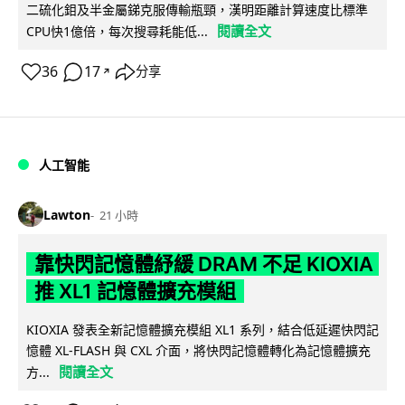
二硫化鉬及半金屬銻克服傳輸瓶頸，漢明距離計算速度比標準
閱讀全文
CPU快1億倍，每次搜尋耗能低...
36
17
分享
↗
人工智能
Lawton
21 小時
靠快閃記憶體紓緩 DRAM 不足 KIOXIA
推 XL1 記憶體擴充模組
KIOXIA 發表全新記憶體擴充模組 XL1 系列，結合低延遲快閃記
憶體 XL-FLASH 與 CXL 介面，將快閃記憶體轉化為記憶體擴充
閱讀全文
方...