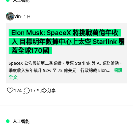
人工智能
Vin
1 日
Elon Musk: SpaceX 將挑戰萬億年收
入 目標明年數據中心上太空 Starlink 覆
蓋全球170國
SpaceX 公佈最新第二季業績，受惠 Starlink 與 AI 業務帶動，
閱讀
季度收入按年飆升 92% 至 78 億美元。行政總裁 Elon...
全文
124
17
分享
↗
人工智能