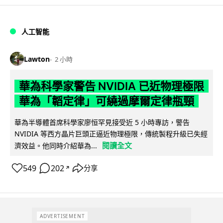
人工智能
Lawton
2 小時
華為科學家警告 NVIDIA 已近物理極限
華為「韜定律」可繞過摩爾定律瓶頸
華為半導體首席科學家廖恒罕見接受近 5 小時專訪，警告
NVIDIA 等西方晶片巨頭正逼近物理極限，傳統製程升級已失經
閱讀全文
濟效益。他同時介紹華為...
549
202
分享
↗
ADVERTISEMENT