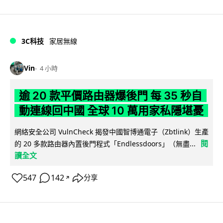
3C科技
家居無線
Vin
4 小時
逾 20 款平價路由器爆後門 每 35 秒自
動連線回中國 全球 10 萬用家私隱堪憂
網絡安全公司 VulnCheck 揭發中國智博通電子（Zbtlink）生產
閱
的 20 多款路由器內置後門程式「Endlessdoors」（無盡...
讀全文
547
142
分享
↗