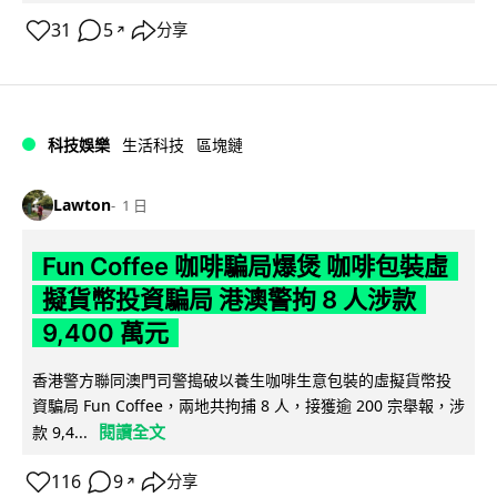
31
5
分享
↗
科技娛樂
生活科技
區塊鏈
Lawton
1 日
Fun Coffee 咖啡騙局爆煲 咖啡包裝虛
擬貨幣投資騙局 港澳警拘 8 人涉款
9,400 萬元
香港警方聯同澳門司警搗破以養生咖啡生意包裝的虛擬貨幣投
資騙局 Fun Coffee，兩地共拘捕 8 人，接獲逾 200 宗舉報，涉
閱讀全文
款 9,4...
116
9
分享
↗