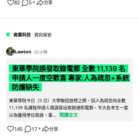
82
5
分享
↗
商業科技
資訊保安
Lawton
22 小時
東華學院誤發取錄電郵 全數 11,139 名
申請人一度空歡喜 專家:人為疏忽+系統
防護缺失
東華學院今日（5 日）大學聯招放榜之際，因人為疏忽向全數
11,139 名課程申請人錯誤發出取錄通知電郵，令大批考生一度
閱讀全文
以為獲得學位取錄，事...
145
17
分享
↗