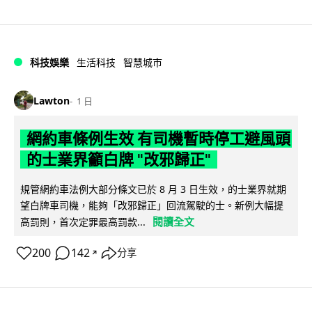
科技娛樂
生活科技
智慧城市
Lawton
1 日
網約車條例生效 有司機暫時停工避風頭
的士業界籲白牌 "改邪歸正"
規管網約車法例大部分條文已於 8 月 3 日生效，的士業界就期
望白牌車司機，能夠「改邪歸正」回流駕駛的士。新例大幅提
閱讀全文
高罰則，首次定罪最高罰款...
200
142
分享
↗