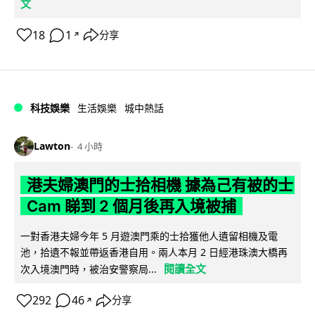
文
18
1
分享
↗
科技娛樂
生活娛樂
城中熱話
Lawton
4 小時
港夫婦澳門的士拾相機 據為己有被的士
Cam 睇到 2 個月後再入境被捕
一對香港夫婦今年 5 月遊澳門乘的士拾獲他人遺留相機及電
池，拾遺不報並帶返香港自用。兩人本月 2 日經港珠澳大橋再
閱讀全文
次入境澳門時，被治安警察局...
292
46
分享
↗