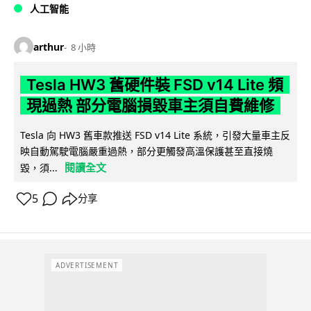
人工智能
arthur
8 小時
Tesla HW3 舊硬件裝 FSD v14 Lite 頻
現過熱 部分電腦損毀車主須自費維修
Tesla 向 HW3 舊車款推送 FSD v14 Lite 系統，引發大量車主反
映自動駕駛電腦嚴重過熱，部分更觸發高溫保護甚至直接燒
閱讀全文
毀，須...
5
分享
ADVERTISEMENT