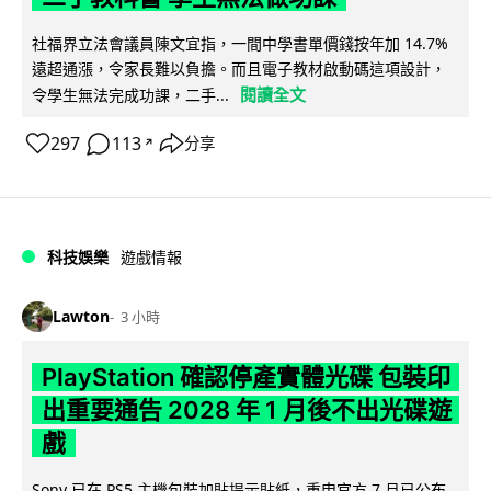
社福界立法會議員陳文宜指，一間中學書單價錢按年加 14.7%
遠超通漲，令家長難以負擔。而且電子教材啟動碼這項設計，
閱讀全文
令學生無法完成功課，二手...
297
113
分享
↗
科技娛樂
遊戲情報
Lawton
3 小時
PlayStation 確認停產實體光碟 包裝印
出重要通告 2028 年 1 月後不出光碟遊
戲
Sony 已在 PS5 主機包裝加貼提示貼紙，重申官方 7 月已公布