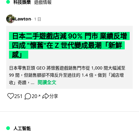
科技娛樂
遊戲情報
Lawton
1 日
日本二手遊戲店減 90% 門市 業績反增
四成 "懷舊"在 Z 世代變成最潮「新鮮
感」
日本零售巨頭 GEO 將懷舊遊戲銷售門市從 1,000 間大幅減至
99 間，但銷售額卻不降反升至過往的 1.4 倍。做到「減店增
閱讀全文
收」奇蹟，...
251
20
分享
↗
人工智能