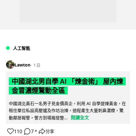
人工智能
Lawton
1 日
中國湖北男自學 AI 「煉金術」 屋內煉
金冒濃煙驚動全區
中國湖北黃石一名男子見金價高企，利用 AI 自學提煉黃金，在
租住單位私設高壓爐及作坊冶煉，過程產生大量刺鼻濃煙，驚
閱讀全文
動鄰居報警。警方到場揭發整...
110
7
分享
↗