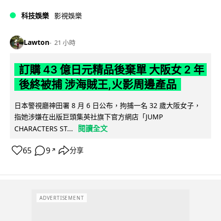
科技娛樂
影視娛樂
Lawton
21 小時
訂購 43 億日元精品後棄單 大阪女 2 年
後終被捕 涉海賊王,火影周邊產品
日本警視廳神田署 8 月 6 日公布，拘捕一名 32 歲大阪女子，
指她涉嫌在出版巨頭集英社旗下官方網店「JUMP
閱讀全文
CHARACTERS ST...
65
9
分享
↗
ADVERTISEMENT