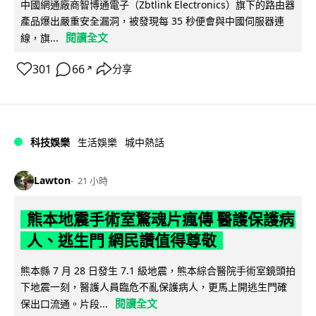
中國網通廠商智博通電子（Zbtlink Electronics）旗下的路由器
產品爆出嚴重安全漏洞，被發現每 35 秒便會與中國伺服器連
閱讀全文
線，旗...
301
66
分享
↗
科技娛樂
生活娛樂
城中熱話
Lawton
21 小時
熊本地震手術室驚魂片瘋傳 醫護保護病
人、逃生門 網民讚值得尊敬
熊本縣 7 月 28 日發生 7.1 級地震，熊本綜合醫院手術室鏡頭拍
下地震一刻，醫護人員臨危不亂保護病人，更馬上開逃生門確
閱讀全文
保出口流通。片段...