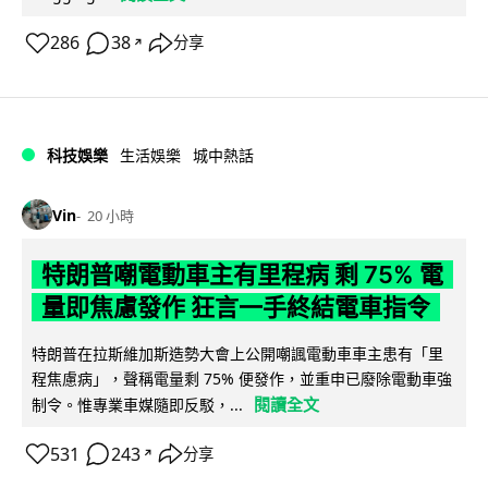
286
38
分享
↗
科技娛樂
生活娛樂
城中熱話
Vin
20 小時
特朗普嘲電動車主有里程病 剩 75% 電
量即焦慮發作 狂言一手終結電車指令
特朗普在拉斯維加斯造勢大會上公開嘲諷電動車車主患有「里
程焦慮病」，聲稱電量剩 75% 便發作，並重申已廢除電動車強
閱讀全文
制令。惟專業車媒隨即反駁，...
531
243
分享
↗