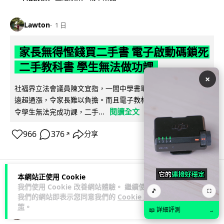
Lawton
1 日
家長無得慳錢買二手書 電子啟動碼鎖死
二手教科書 學生無法做功課
×
社福界立法會議員陳文宜指，一間中學書單價錢按年加 14.7%
遠超通漲，令家長難以負擔。而且電子教材啟動碼這項設計，
閱讀全文
令學生無法完成功課，二手...
966
376
分享
↗
本網站正使用 Cookie
科技娛樂
遊戲情報
我們使用 Cookie 改善網站體驗。 繼續使用
🎵
⛶
我們的網站即表示您同意我們的
Cookie 政
策
。
📖 詳細評測
→
Lawton
1 日