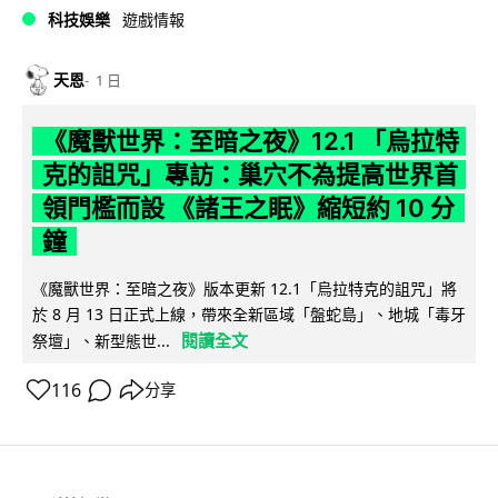
科技娛樂
遊戲情報
天恩
1 日
《魔獸世界：至暗之夜》12.1 「烏拉特
克的詛咒」專訪：巢穴不為提高世界首
領門檻而設 《諸王之眠》縮短約 10 分
鐘
《魔獸世界：至暗之夜》版本更新 12.1「烏拉特克的詛咒」將
於 8 月 13 日正式上線，帶來全新區域「盤蛇島」、地城「毒牙
閱讀全文
祭壇」、新型態世...
116
分享