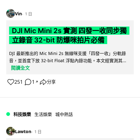
Vin
1 日
DJI Mic Mini 2s 實測 四發一收同步獨
立錄音 32-bit 防爆咪拍片必備
DJI 最新推出的 Mic Mini 2s 無線咪支援「四發一收」分軌錄
音，並首度下放 32-bit Float 浮點內錄功能。本文經實測其...
閱讀全文
251
1
分享
↗
科技娛樂
生活娛樂
城中熱話
Lawton
1 日