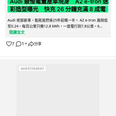
Audi 最慳電量產車現身 A2 e-tron 迷
彩造型曝光 快充 26 分鐘充滿 8 成電
Audi 呢部新車，能耗竟然係25年前嘅一半。 A2 e-tron 風阻低
至0.24，每百公里只需12.8 kWh，一度電行到7.8公里。6...
閱讀全文
7
1
分享
↗
ADVERTISEMENT