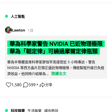
人工智能
Lawton
1 日
華為科學家警告 NVIDIA 已近物理極限
華為「韜定律」可繞過摩爾定律瓶頸
華為半導體首席科學家廖恒罕見接受近 5 小時專訪，警告
NVIDIA 等西方晶片巨頭正逼近物理極限，傳統製程升級已失經
閱讀全文
濟效益。他同時介紹華為...
1,580
599
分享
↗
科技娛樂
生活娛樂
城中熱話