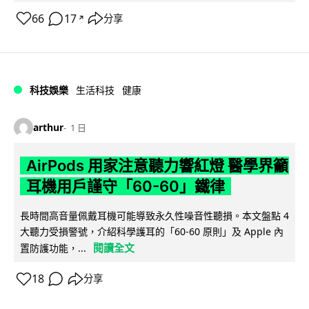
66
17
分享
↗
科技娛樂
生活科技
健康
arthur
1 日
AirPods 用家注意聽力響紅燈 醫學界籲
耳機用戶謹守「60-60」鐵律
長時間高音量佩戴耳機可能導致永久性噪音性聽損。本文盤點 4
大聽力受損警號，介紹科學護耳的「60-60 原則」及 Apple 內
閱讀全文
置防護功能，...
18
分享