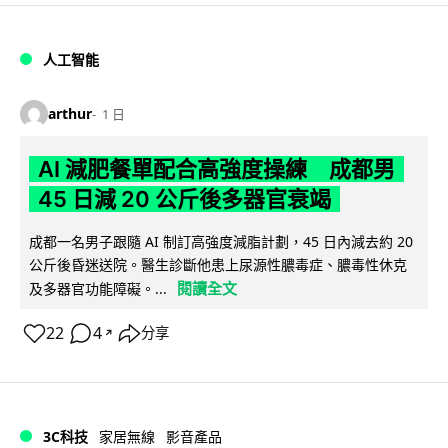
人工智能
arthur
1 日
AI 減肥餐單配合高強度操練 成都男
45 日減 20 公斤後多器官衰竭
成都一名男子跟隨 AI 制訂高強度減脂計劃，45 日內減去約 20
公斤後昏迷送院。醫生診斷他患上尿源性膿毒症、膿毒性休克
閱讀全文
及多器官功能障礙。...
22
4
分享
↗
3C科技
家居無線
影音產品