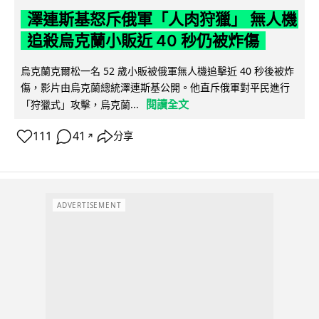
澤連斯基怒斥俄軍「人肉狩獵」 無人機
追殺烏克蘭小販近 40 秒仍被炸傷
烏克蘭克爾松一名 52 歲小販被俄軍無人機追擊近 40 秒後被炸
傷，影片由烏克蘭總統澤連斯基公開。他直斥俄軍對平民進行
閱讀全文
「狩獵式」攻擊，烏克蘭...
111
41
分享
↗
ADVERTISEMENT