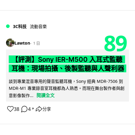
3C科技
流動音樂
89
Lawton
1 日
【評測】Sony IER-M500 入耳式監聽
耳機：現場拍攝、後製監聽與人聲利器
談到專業混音專用的聲音監聽耳機，Sony 經典 MDR-7506 到
MDR-M1 專業錄音室耳機都為人熟悉。而現在舞台製作者與創
閱讀全文
意影像製作...
38
4
分享
↗