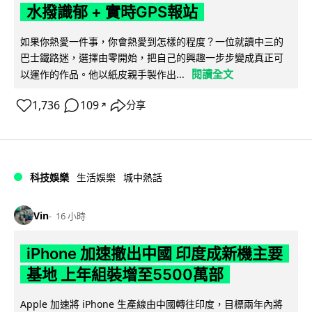
水撥識郁 + 實時GPS報站
如果你熱愛一件事，你會熱愛到怎樣的程度？一位就讀中三的
巴士鐵路迷，選擇由零開始，把自己的興趣一步步變成真正可
閱讀全文
以運作的作品。他以紙皮親手製作出...
1,736
109
分享
↗
科技娛樂
生活娛樂
城中熱話
Vin
16 小時
iPhone 加速撤出中國 印度成新機主要
基地 上年組裝增至5500萬部
Apple 加速將 iPhone 生產線由中國轉往印度，目標兩年內將