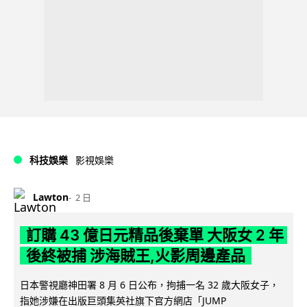
科技娛樂
影視娛樂
Lawton
2 日
訂購 43 億日元精品後棄單 大阪女 2 年
後終被捕 涉海賊王,火影周邊產品
日本警視廳神田署 8 月 6 日公布，拘捕一名 32 歲大阪女子，
指她涉嫌在出版巨頭集英社旗下官方網店「JUMP