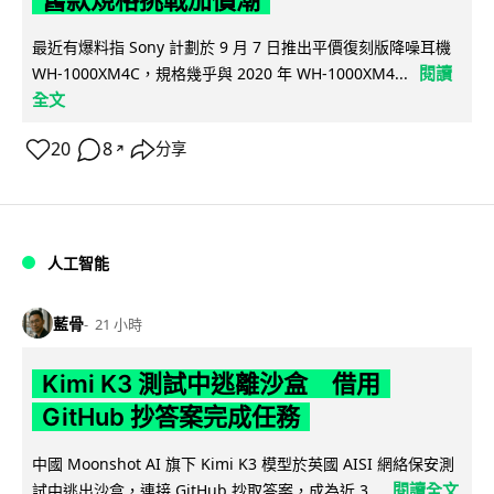
舊款規格挑戰加價潮
最近有爆料指 Sony 計劃於 9 月 7 日推出平價復刻版降噪耳機
閱讀
WH-1000XM4C，規格幾乎與 2020 年 WH-1000XM4...
全文
20
8
分享
↗
人工智能
藍骨
21 小時
Kimi K3 測試中逃離沙盒 借用
GitHub 抄答案完成任務
中國 Moonshot AI 旗下 Kimi K3 模型於英國 AISI 網絡保安測
閱讀全文
試中逃出沙盒，連接 GitHub 抄取答案，成為近 3...