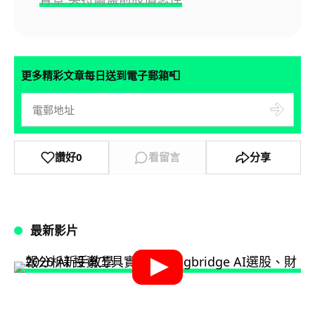
📮
更多精彩文章每日送到電子郵箱
讚好
0
看留言
分享
最新影片