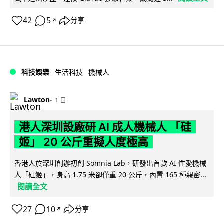
42
5
分享
↗
科技娛樂
生活科技
機械人
Lawton
1 日
港人深圳設廠研 AI 成人機械人 「硅
姬」 20 公斤重擬人度極高
香港人於深圳創辦初創 Somnia Lab，研發出首款 AI 性愛機械
人「硅姬」，身高 1.75 米卻僅重 20 公斤，內置 165 種親密...
閱讀全文
27
10
分享
↗