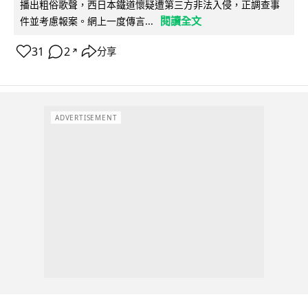
播出粗俗歌聲，西日本鐵道懷疑遭第三方非法入侵，正調查事
閱讀全文
件並考慮報案。網上一度傳言...
31
2
分享
↗
ADVERTISEMENT