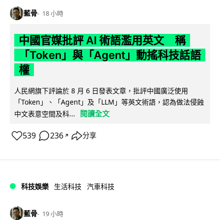
藍骨
18 小時
中國官媒批評 AI 術語濫用英文 稱
「Token」與「Agent」動搖科技話語
權
人民網旗下評論於 8 月 6 日發表文章，批評中國廣泛使用
「Token」、「Agent」及「LLM」等英文術語，認為做法侵蝕
閱讀全文
中文表意空間及科...
539
236
分享
↗
科技娛樂
生活科技
汽車科技
藍骨
19 小時