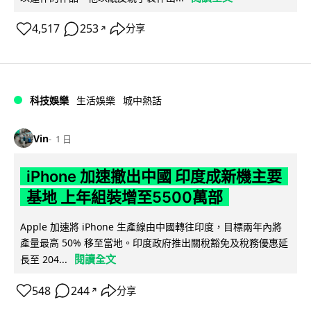
4,517
253
分享
↗
科技娛樂
生活娛樂
城中熱話
Vin
1 日
iPhone 加速撤出中國 印度成新機主要
基地 上年組裝增至5500萬部
Apple 加速將 iPhone 生產線由中國轉往印度，目標兩年內將
產量最高 50% 移至當地。印度政府推出關稅豁免及稅務優惠延
閱讀全文
長至 204...
548
244
分享
↗