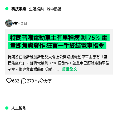
科技娛樂
生活娛樂
城中熱話
Vin
2 日
特朗普嘲電動車主有里程病 剩 75% 電
量即焦慮發作 狂言一手終結電車指令
特朗普在拉斯維加斯造勢大會上公開嘲諷電動車車主患有「里
程焦慮病」，聲稱電量剩 75% 便發作，並重申已廢除電動車強
閱讀全文
制令。惟專業車媒隨即反駁，...
632
279
分享
↗
人工智能