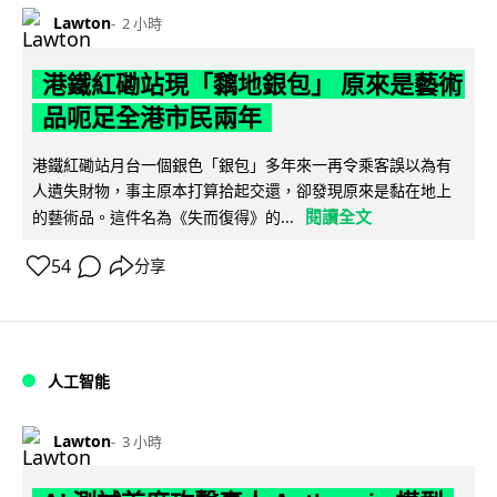
Lawton
2 小時
港鐵紅磡站現「黐地銀包」 原來是藝術
品呃足全港市民兩年
港鐵紅磡站月台一個銀色「銀包」多年來一再令乘客誤以為有
人遺失財物，事主原本打算拾起交還，卻發現原來是黏在地上
閱讀全文
的藝術品。這件名為《失而復得》的...
54
分享
人工智能
Lawton
3 小時