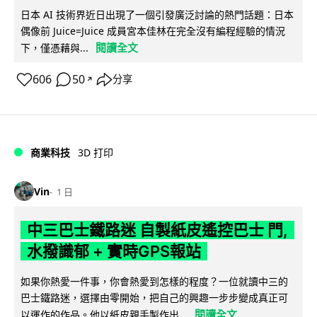
日本 AI 技術界近日出現了一個引發廣泛討論的熱門話題：日本
偶像前 Juice=Juice 成員宮本佳林在完全沒有編程經驗的情況
閱讀全文
下，僅憑藉與...
606
50
分享
↗
商業科技
3D 打印
Vin
1 日
中三巴士鐵路迷 自製紙皮遙控巴士 門,
水撥識郁 + 實時GPS報站
如果你熱愛一件事，你會熱愛到怎樣的程度？一位就讀中三的
巴士鐵路迷，選擇由零開始，把自己的興趣一步步變成真正可
閱讀全文
以運作的作品。他以紙皮親手製作出...