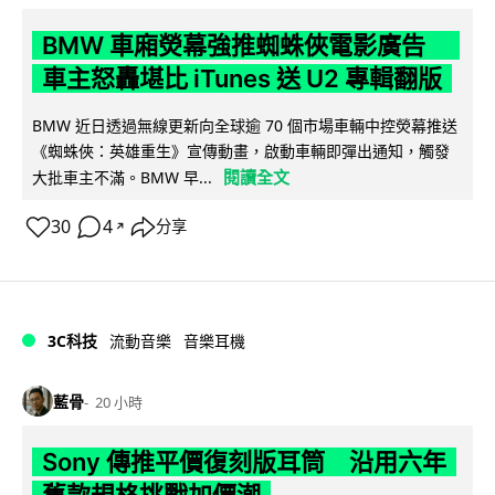
BMW 車廂熒幕強推蜘蛛俠電影廣告
車主怒轟堪比 iTunes 送 U2 專輯翻版
BMW 近日透過無線更新向全球逾 70 個市場車輛中控熒幕推送
《蜘蛛俠：英雄重生》宣傳動畫，啟動車輛即彈出通知，觸發
閱讀全文
大批車主不滿。BMW 早...
30
4
分享
↗
3C科技
流動音樂
音樂耳機
藍骨
20 小時
Sony 傳推平價復刻版耳筒 沿用六年