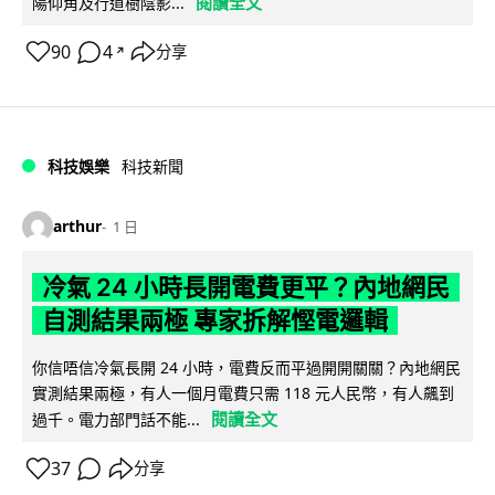
閱讀全文
陽仰角及行道樹陰影...
90
4
分享
↗
科技娛樂
科技新聞
arthur
1 日
冷氣 24 小時長開電費更平？內地網民
自測結果兩極 專家拆解慳電邏輯
你信唔信冷氣長開 24 小時，電費反而平過開開關關？內地網民
實測結果兩極，有人一個月電費只需 118 元人民幣，有人飆到
閱讀全文
過千。電力部門話不能...
37
分享