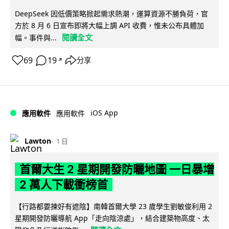
DeepSeek 因低價策略掀起需求熱潮，運算資源不勝負荷，官
方於 8 月 6 日宣布即將大幅上調 API 收費，惟未公布具體加
閱讀全文
幅。事件與...
69
19
分享
↗
iOS App
應用軟件
應用軟件
Lawton
1 日
首爾大生 2 星期開發防曬地圖 一日暴增
2 萬人下載衝榜首
【行路都要揀好有遮陰】南韓首爾大學 23 歲學生劉敏俊利用 2
星期開發防曬導航 App「走向陰涼處」，結合建築物高度、太