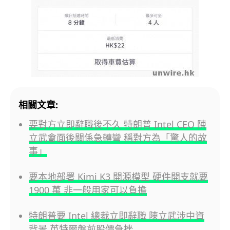
相關文章:
要對方立即辭職後不久 特朗普 Intel CEO 陳
立武會面後關係急轉彎 稱對方為「驚人的故
事」
要本地部署 Kimi K3 開源模型 硬件開支就要
1900 萬 非一般用家可以負擔
特朗普要 Intel 總裁立即辭職 陳立武涉中資
背景 英特爾盤前股價急挫