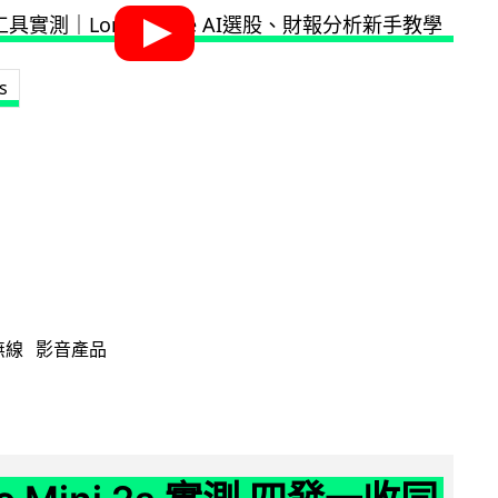
s
無線
影音產品