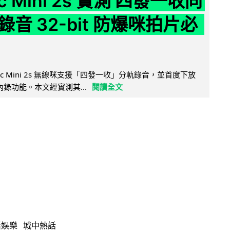
ic Mini 2s 實測 四發一收同
音 32-bit 防爆咪拍片必
Mic Mini 2s 無線咪支援「四發一收」分軌錄音，並首度下放
 浮點內錄功能。本文經實測其...
閱讀全文
活娛樂
城中熱話