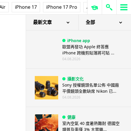
Air
iPhone 17
iPhone 17 Pro
AirPods Pro 3
Ap
最新文章
全部
iPhone app
歐盟再發功 Apple 終答應
iPhone 跨機剪貼簿將可貼 ...
04.08.2026
攝影文化
Sony 授權鏡頭名單公佈 中國廠
平價鏡頭全數缺席 Nikon 已...
04.08.2026
健康
室內空氣 40 度暑熱難耐 德國空
調普及率僅 3% 大眾繼...