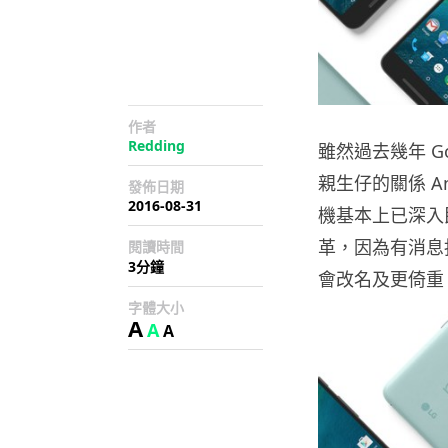
作者
Redding
雖然過去幾年 G
親生仔的關係 An
發佈日期
2016-08-31
機基本上已深入民
革，因為有消息指 
閱讀時間
3分鐘
會改名及更倚重 
字體大小
A
A
A