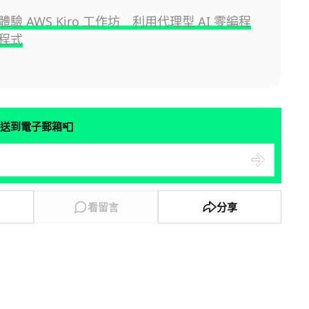
驗 AWS Kiro 工作坊 利用代理型 AI 零編程
程式
📮
送到電子郵箱
看留言
分享