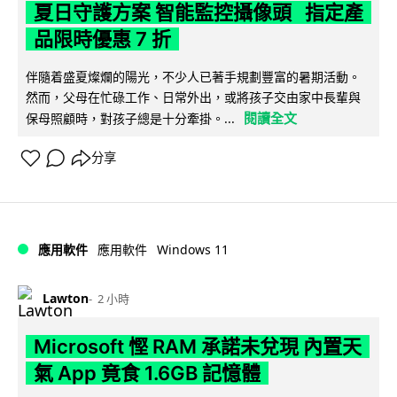
夏日守護方案 智能監控攝像頭 指定產
品限時優惠 7 折
伴隨着盛夏燦爛的陽光，不少人已著手規劃豐富的暑期活動。
然而，父母在忙碌工作、日常外出，或將孩子交由家中長輩與
閱讀全文
保母照顧時，對孩子總是十分牽掛。...
分享
Windows 11
應用軟件
應用軟件
Lawton
2 小時
Microsoft 慳 RAM 承諾未兌現 內置天
氣 App 竟食 1.6GB 記憶體