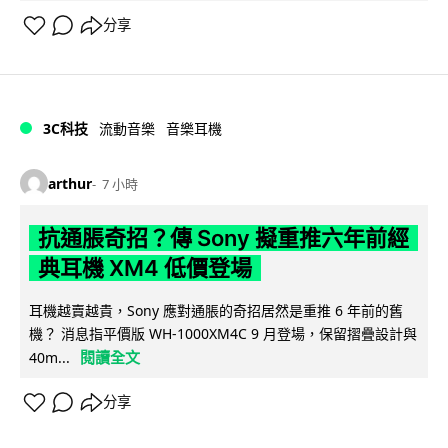
分享
3C科技
流動音樂
音樂耳機
arthur
7 小時
抗通脹奇招？傳 Sony 擬重推六年前經
典耳機 XM4 低價登場
耳機越賣越貴，Sony 應對通脹的奇招居然是重推 6 年前的舊
機？ 消息指平價版 WH-1000XM4C 9 月登場，保留摺疊設計與
閱讀全文
40m...
分享