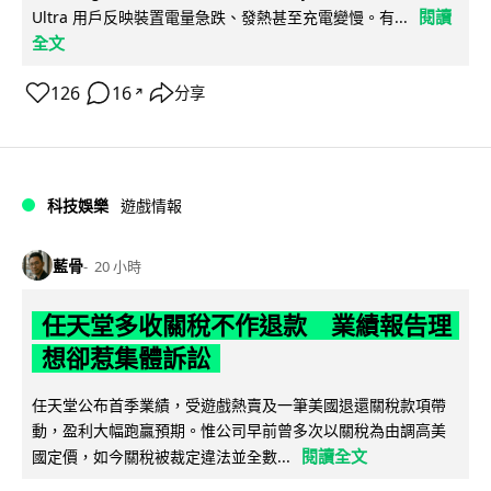
閱讀
Ultra 用戶反映裝置電量急跌、發熱甚至充電變慢。有...
全文
126
16
分享
↗
科技娛樂
遊戲情報
藍骨
20 小時
任天堂多收關稅不作退款 業績報告理
想卻惹集體訴訟
任天堂公布首季業績，受遊戲熱賣及一筆美國退還關稅款項帶
動，盈利大幅跑贏預期。惟公司早前曾多次以關稅為由調高美
閱讀全文
國定價，如今關稅被裁定違法並全數...