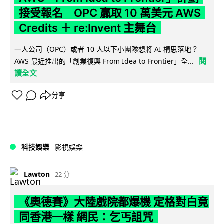
接受報名 OPC 贏取 10 萬美元 AWS
Credits ＋ re:Invent 主舞台
一人公司（OPC）或者 10 人以下小團隊想將 AI 構思落地？
閱
AWS 最近推出的「創業復興 From Idea to Frontier」全...
讀全文
分享
科技娛樂
影視娛樂
Lawton
22 分
《奧德賽》大陸戲院都爆機 定格對白竟
同香港一樣 網民：乞丐詛咒