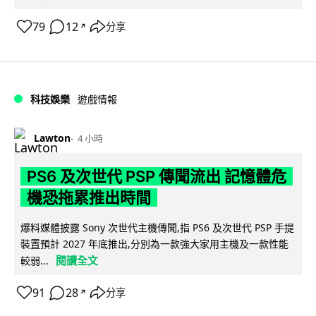
79
12
分享
↗
科技娛樂
遊戲情報
Lawton
4 小時
PS6 及次世代 PSP 傳聞流出 記憶體危
機恐拖累推出時間
爆料媒體披露 Sony 次世代主機傳聞,指 PS6 及次世代 PSP 手提
裝置預計 2027 年底推出,分別為一款強大家用主機及一款性能
閱讀全文
較弱...
91
28
分享
↗