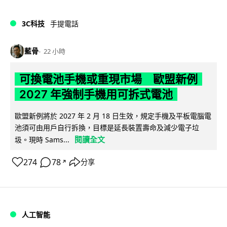
3C科技
手提電話
藍骨
22 小時
可換電池手機或重現市場 歐盟新例
2027 年強制手機用可拆式電池
歐盟新例將於 2027 年 2 月 18 日生效，規定手機及平板電腦電
池須可由用戶自行拆換，目標是延長裝置壽命及減少電子垃
閱讀全文
圾。現時 Sams...
274
78
分享
↗
人工智能