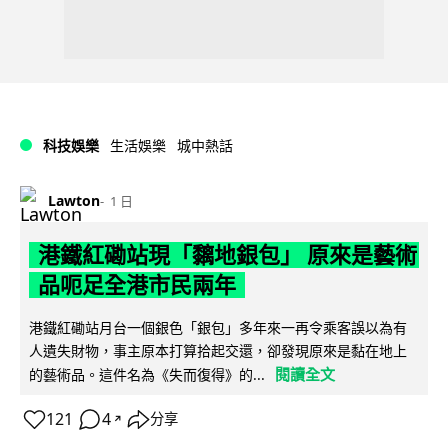
科技娛樂
生活娛樂
城中熱話
Lawton
1 日
港鐵紅磡站現「黐地銀包」 原來是藝術
品呃足全港市民兩年
港鐵紅磡站月台一個銀色「銀包」多年來一再令乘客誤以為有
人遺失財物，事主原本打算拾起交還，卻發現原來是黏在地上
閱讀全文
的藝術品。這件名為《失而復得》的...
121
4
分享
↗