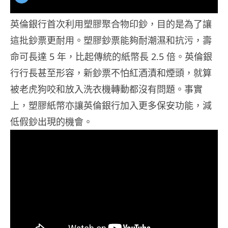
英倫銀行首次利用塑膠聚合物印鈔，目的是為了讓
這批鈔票更耐用。塑膠鈔票能夠耐潮濕和抗污，壽
命可長達 5 年，比起傳統的紙幣長 2.5 倍。英倫銀
行行長甚至形容，新鈔票不怕紅酒漬和煙頭，就算
被老虎狗咬和放入洗衣機轉動都沒有問題。事實
上，塑膠紙幣亦讓英倫銀行加入更多保安功能，減
低假鈔出現的機會。