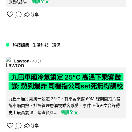
閱讀全文
服務包括...
分享
科技娛樂
生活科技
環保
Lawton
40 分
九巴車廂冷氣鎖定 25°C 高溫下乘客鼓
譟: 熱到爆炸 司機指公司set死無得調校
九巴車廂冷氣統一設定 25°C，有乘客乘搭 60M 線期間拍片投
訴車廂悶熱，批評管理層漠視乘客感受，事件正值天文台錄得
閱讀全文
史上最高氣溫。翻查資料...
分享