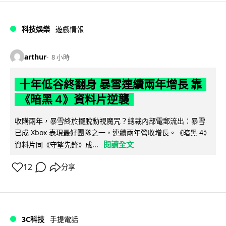
科技娛樂
遊戲情報
arthur
8 小時
十年低谷終翻身 暴雪連續兩年增長 靠
《暗黑 4》資料片逆襲
收購兩年，暴雪終於擺脫動視魔咒？總裁內部電郵流出：暴雪
已成 Xbox 表現最好團隊之一，連續兩年營收增長。《暗黑 4》
閱讀全文
資料片同《守望先鋒》成...
12
分享
3C科技
手提電話