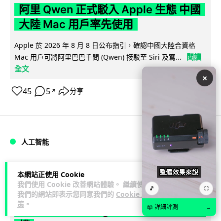
阿里 Qwen 正式駁入 Apple 生態 中國
大陸 Mac 用戶率先使用
Apple 於 2026 年 8 月 8 日公布指引，確認中國大陸合資格
閱讀
Mac 用戶可將阿里巴巴千問 (Qwen) 接駁至 Siri 及寫...
全文
×
45
5
分享
↗
人工智能
藍骨
1 日
本網站正使用 Cookie
我們使用 Cookie 改善網站體驗。 繼續使用
🎵
⛶
我們的網站即表示您同意我們的
Cookie 政
中國官媒批評 AI 術語濫用英文 稱
策
。
📖 詳細評測
「Token」與「Agent」動搖科技話語
→