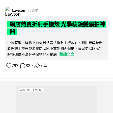
Lawton
19 小時
網店熱賣折射手機殼 光學稜鏡變偷拍神
器
中國有網上購物平台近日熱賣「折射手機殼」，利用光學稜鏡
原理讓手機在熒幕關閉狀態下亦能側面偷拍，賣家更以暗示字
閱讀全文
眼宣傳供不法分子偷拍他人裙底
793
88
分享
↗
ADVERTISEMENT