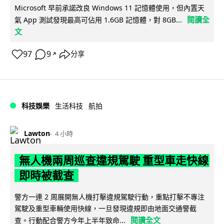
Microsoft 早前承諾改良 Windows 11 記憶體使用，但內置天
閱讀全
氣 App 測試發現最高可佔用 1.6GB 記憶體，對 8GB...
文
97
9
分享
↗
科技娛樂
生活科技
航拍
Lawton
4 小時
無人機兩周巡查違規駕駛 重型車走快線
即時被截查
警方一連 2 周展開無人機打擊違規駕駛行動，重點打擊不專注
駕駛及重型車輛使用快線，一旦發現違規即由地面交通警截
閱讀全文
查。行動配合警方今年上半年致命...