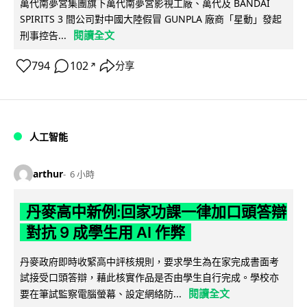
萬代南夢宮集團旗下萬代南夢宮影視工廠、萬代及 BANDAI
SPIRITS 3 間公司對中國大陸假冒 GUNPLA 廠商「星動」發起
閱讀全文
刑事控告...
794
102
分享
↗
人工智能
arthur
6 小時
丹麥高中新例:回家功課一律加口頭答辯
對抗 9 成學生用 AI 作弊
丹麥政府即時收緊高中評核規則，要求學生為在家完成書面考
試接受口頭答辯，藉此核實作品是否由學生自行完成。學校亦
閱讀全文
要在筆試監察電腦螢幕、設定網絡防...