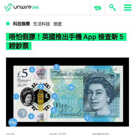
WWDC 2026
GenAI 與雲端科技專區
ERP 與商業 AI
唔怕假膠！英國推出手機 App 檢查新 5 鎊鈔票
科技娛樂
生活科技
旅遊
唔怕假膠！英國推出手機 App 檢查新 5
鎊鈔票
作者
發佈日期
閱讀時間