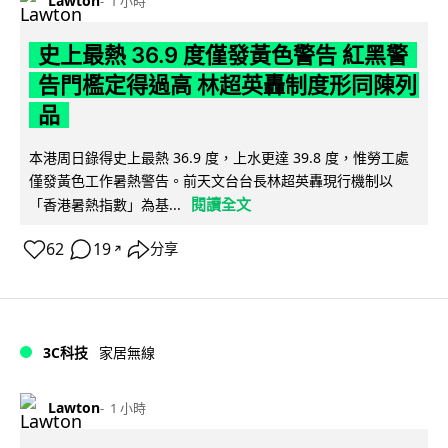
Lawton
1 小時
史上最熱 36.9 度僅發黃色警告 紅黑警
告門檻定得過高 林超英轟制度形同陳列
品
本港周日錄得史上最熱 36.9 度，上水更達 39.8 度，惟勞工處
僅發黃色工作暑熱警告。前天文台台長林超英轟現行機制以
閱讀全文
「香港暑熱指數」為基...
62
19
分享
↗
3C科技
家居無線
Lawton
1 小時