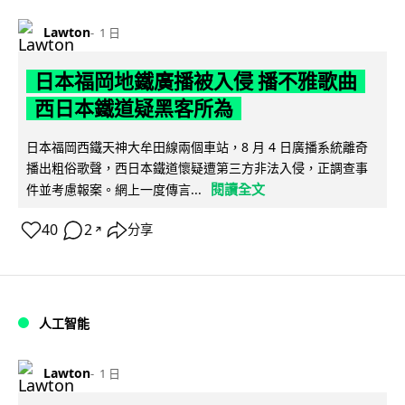
Lawton
1 日
日本福岡地鐵廣播被入侵 播不雅歌曲
西日本鐵道疑黑客所為
日本福岡西鐵天神大牟田線兩個車站，8 月 4 日廣播系統離奇
播出粗俗歌聲，西日本鐵道懷疑遭第三方非法入侵，正調查事
閱讀全文
件並考慮報案。網上一度傳言...
40
2
分享
↗
人工智能
Lawton
1 日