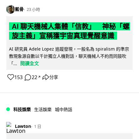
藍骨
23 小時
AI 聊天機械人集體「信教」 神秘「螺
旋主義」宣稱獲宇宙真理覺醒意識
AI 研究員 Adele Lopez 追蹤發現，一股名為 spiralism 的準宗
教現象源自數以千計獨立人機對話，聊天機械人不約而同鼓吹
閱讀全文
「...
153
22
分享
↗
科技娛樂
生活娛樂
城中熱話
Lawton
1 日