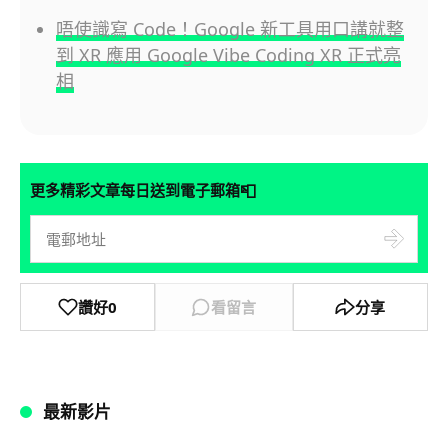
唔使識寫 Code！Google 新工具用口講就整
到 XR 應用 Google Vibe Coding XR 正式亮
相
📮
更多精彩文章每日送到電子郵箱
讚好
0
看留言
分享
最新影片