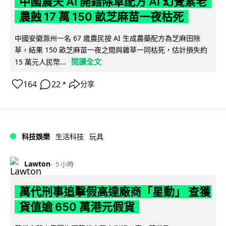
中國農夫 AI 開錯除草配方 AI 幻覺累老
農蝕 17 萬 150 畝芝麻苗一夜枯死
中國安徽滁州一名 67 歲農民按 AI 生成農藥配方為芝麻田除
草，結果 150 畝芝麻苗一夜之間與雜草一同枯死，估計損失約
閱讀全文
15 萬元人民幣...
164
22
分享
↗
科技娛樂
生活科技
玩具
Lawton
5 小時
萬代刑事追擊假高達廠商「星動」 查獲
貨值逾 650 萬港元假貨