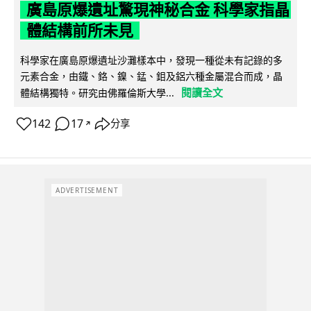
廣島原爆遺址驚現神秘合金 科學家指晶
體結構前所未見
科學家在廣島原爆遺址沙灘樣本中，發現一種從未有記錄的多
元素合金，由鐵、鉻、鎳、錳、鉬及鋁六種金屬混合而成，晶
閱讀全文
體結構獨特。研究由佛羅倫斯大學...
142
17
分享
↗
ADVERTISEMENT