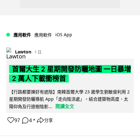
iOS App
應用軟件
應用軟件
Lawton
1 日
首爾大生 2 星期開發防曬地圖 一日暴增
2 萬人下載衝榜首
【行路都要揀好有遮陰】南韓首爾大學 23 歲學生劉敏俊利用 2
星期開發防曬導航 App「走向陰涼處」，結合建築物高度、太
閱讀全文
陽仰角及行道樹陰影...
97
4
分享
↗