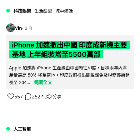
科技娛樂
生活娛樂
城中熱話
Vin
2 日
iPhone 加速撤出中國 印度成新機主要
基地 上年組裝增至5500萬部
Apple 加速將 iPhone 生產線由中國轉往印度，目標兩年內將
產量最高 50% 移至當地。印度政府推出關稅豁免及稅務優惠延
閱讀全文
長至 204...
557
252
分享
↗
人工智能