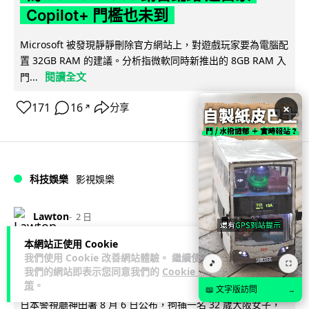
Copilot+ 門檻也未到
Microsoft 被發現靜靜刪除官方網站上，對遊戲玩家要為電腦配
置 32GB RAM 的建議。分析指微軟同時新推出的 8GB RAM 入
閱讀全文
門...
171
16
×
分享
↗
科技娛樂
影視娛樂
Lawton
2 日
本網站正使用 Cookie
訂購 43 億日元精品後棄單 大阪女 2 年
我們使用 Cookie 改善網站體驗。 繼續使用
🎵
⛶
我們的網站即表示您同意我們的
Cookie 政
後終被捕 涉海賊王,火影周邊產品
策
。
📖 文字版訪問
→
日本警視廳神田署 8 月 6 日公布，拘捕一名 32 歲大阪女子，