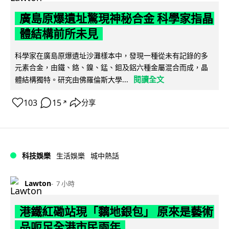
廣島原爆遺址驚現神秘合金 科學家指晶
體結構前所未見
科學家在廣島原爆遺址沙灘樣本中，發現一種從未有記錄的多
元素合金，由鐵、鉻、鎳、錳、鉬及鋁六種金屬混合而成，晶
閱讀全文
體結構獨特。研究由佛羅倫斯大學...
103
15
分享
↗
科技娛樂
生活娛樂
城中熱話
Lawton
7 小時
港鐵紅磡站現「黐地銀包」 原來是藝術
品呃足全港市民兩年