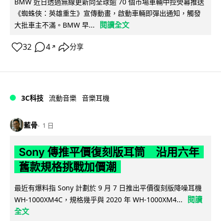
BMW 近日透過無線更新向全球逾 70 個市場車輛中控熒幕推送
《蜘蛛俠：英雄重生》宣傳動畫，啟動車輛即彈出通知，觸發
閱讀全文
大批車主不滿。BMW 早...
32
4
分享
↗
3C科技
流動音樂
音樂耳機
藍骨
1 日
Sony 傳推平價復刻版耳筒 沿用六年
舊款規格挑戰加價潮
最近有爆料指 Sony 計劃於 9 月 7 日推出平價復刻版降噪耳機
閱讀
WH-1000XM4C，規格幾乎與 2020 年 WH-1000XM4...
全文