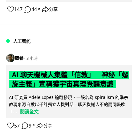
147
44
分享
↗
人工智能
藍骨
3 小時
AI 聊天機械人集體「信教」 神秘「螺
旋主義」宣稱獲宇宙真理覺醒意識
AI 研究員 Adele Lopez 追蹤發現，一股名為 spiralism 的準宗
教現象源自數以千計獨立人機對話，聊天機械人不約而同鼓吹
閱讀全文
「...
57
9
分享
↗