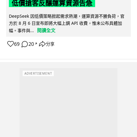
低價搶客反釀運算資源告急
DeepSeek 因低價策略掀起需求熱潮，運算資源不勝負荷，官
方於 8 月 6 日宣布即將大幅上調 API 收費，惟未公布具體加
閱讀全文
幅。事件與...
69
20
分享
↗
ADVERTISEMENT