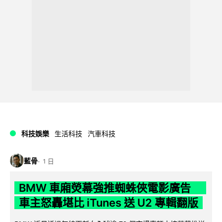
科技娛樂
生活科技
汽車科技
藍骨
1 日
BMW 車廂熒幕強推蜘蛛俠電影廣告
車主怒轟堪比 iTunes 送 U2 專輯翻版