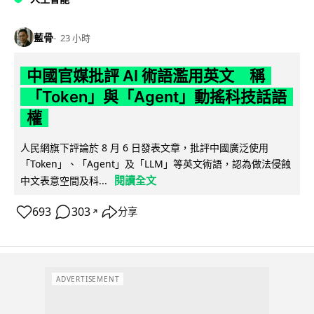
藍骨
23 小時
中國官媒批評 AI 術語濫用英文 稱
「Token」與「Agent」動搖科技話語
權
人民網旗下評論於 8 月 6 日發表文章，批評中國廣泛使用
「Token」、「Agent」及「LLM」等英文術語，認為做法侵蝕
閱讀全文
中文表意空間及科...
693
303
分享
↗
ADVERTISEMENT