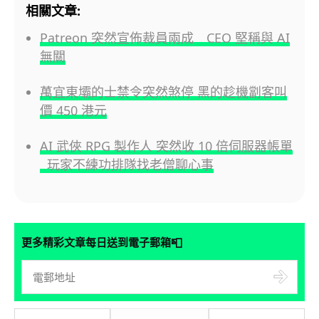
相關文章:
Patreon 突然宣佈裁員兩成 CEO 堅稱與 AI
無關
萬宜東壩的士禁令突然煞停 黑的趁機劏客叫
價 450 港元
AI 武俠 RPG 製作人 突然收 10 倍伺服器帳單
玩家不練功排隊找老僧聊心事
📮
更多精彩文章每日送到電子郵箱