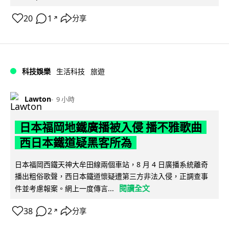
20
1
分享
↗
科技娛樂
生活科技
旅遊
Lawton
9 小時
日本福岡地鐵廣播被入侵 播不雅歌曲
西日本鐵道疑黑客所為
日本福岡西鐵天神大牟田線兩個車站，8 月 4 日廣播系統離奇
播出粗俗歌聲，西日本鐵道懷疑遭第三方非法入侵，正調查事
閱讀全文
件並考慮報案。網上一度傳言...
38
2
分享
↗