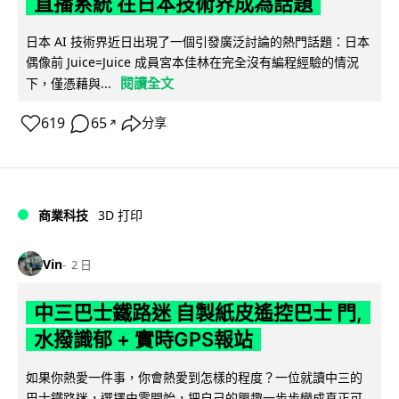
直播系統 在日本技術界成為話題
日本 AI 技術界近日出現了一個引發廣泛討論的熱門話題：日本
偶像前 Juice=Juice 成員宮本佳林在完全沒有編程經驗的情況
閱讀全文
下，僅憑藉與...
619
65
分享
↗
商業科技
3D 打印
Vin
2 日
中三巴士鐵路迷 自製紙皮遙控巴士 門,
水撥識郁 + 實時GPS報站
如果你熱愛一件事，你會熱愛到怎樣的程度？一位就讀中三的
巴士鐵路迷，選擇由零開始，把自己的興趣一步步變成真正可