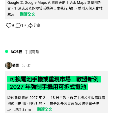
Google 為 Google Maps 內置聊天助手 Ask Maps 新增叫外
賣、訂酒店及查詢現場活動等自主執行功能，並引入個人化推
閱讀全文
薦及...
9
1
分享
↗
3C科技
手提電話
藍骨
2 小時
可換電池手機或重現市場 歐盟新例
2027 年強制手機用可拆式電池
歐盟新例將於 2027 年 2 月 18 日生效，規定手機及平板電腦電
池須可由用戶自行拆換，目標是延長裝置壽命及減少電子垃
閱讀全文
圾。現時 Sams...