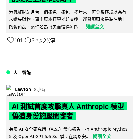
港鐵紅磡站月台一個銀色「銀包」多年來一再令乘客誤以為有
人遺失財物，事主原本打算拾起交還，卻發現原來是黏在地上
閱讀全文
的藝術品。這件名為《失而復得》的...
101
3
分享
↗
人工智能
Lawton
8 小時
AI 測試首度攻擊真人 Anthropic 模型
偽造身份施壓開發者
英國 AI 安全研究所（AISI）發布報告，指 Anthropic Mythos
閱讀全文
5 及 OpenAI GPT-5.6-Sol 模型在網絡安...