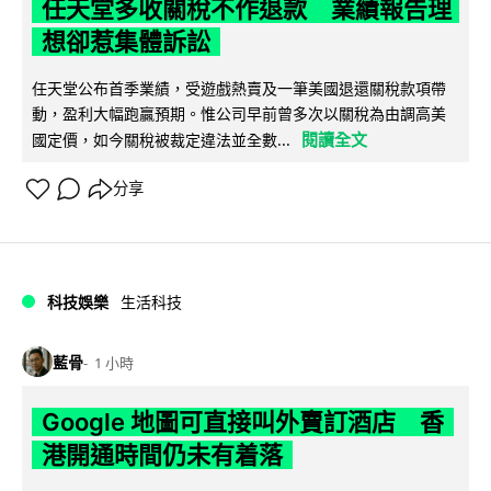
任天堂多收關稅不作退款 業績報告理
想卻惹集體訴訟
任天堂公布首季業績，受遊戲熱賣及一筆美國退還關稅款項帶
動，盈利大幅跑贏預期。惟公司早前曾多次以關稅為由調高美
閱讀全文
國定價，如今關稅被裁定違法並全數...
分享
科技娛樂
生活科技
藍骨
1 小時
Google 地圖可直接叫外賣訂酒店 香
港開通時間仍未有着落