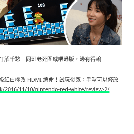
打解千愁！同班老死圍威喂過版，邊有得輸
級紅白機改 HDMI 續命！試玩後感：手掣可以修改
hk/2016/11/10/nintendo-red-white/review-2/