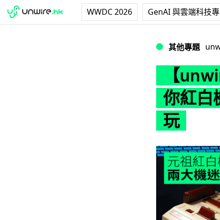
WWDC 2026
GenAI 與雲端科技
【unwire TV
unw
其他專題
【unw
你紅白
玩