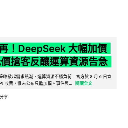
！DeepSeek 大幅加價
低價搶客反釀運算資源告急
因低價策略掀起需求熱潮，運算資源不勝負荷，官方於 8 月 6 日宣
PI 收費，惟未公布具體加幅。事件與...
閱讀全文
分享