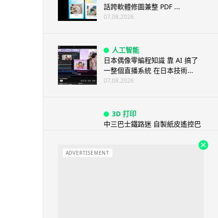
話跨軟體修圖兼整 PDF ...
07.08.2026
人工智能
日本偶像零編程知識 靠 AI 搞了
一整個直播系統 在日本技術...
07.08.2026
3D 打印
中三巴士鐵路迷 自製紙皮遙控巴
士 門,水撥識郁 + 實時GPS報站
07.08.2026
ADVERTISEMENT
城中熱話
iPhone 加速撤出中國 印度成新
機主要基地 上年組裝增至550...
07.08.2026