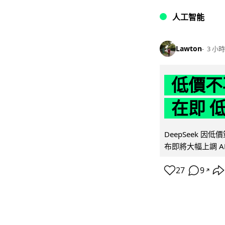
人工智能
Lawton
3 小時
低價不再
在即 
DeepSeek 
布即將大幅上調 A
27
9
↗