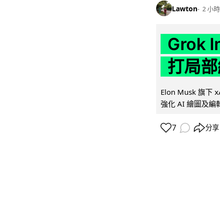
Lawton
2 小時
Grok 
打局部
Elon Musk 旗下 x
強化 AI 繪圖及編輯.
7
分享