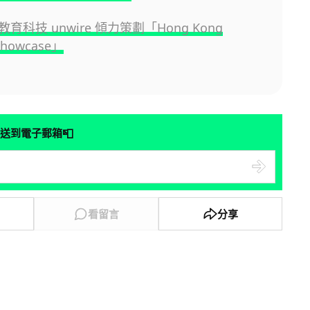
育科技 unwire 傾力策劃「Hong Kong
Showcase」
📮
送到電子郵箱
看留言
分享