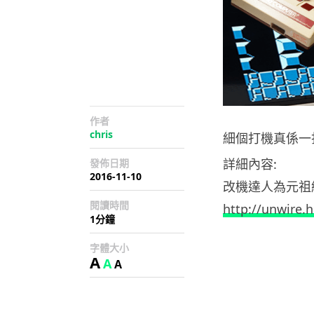
作者
chris
細個打機真係一
詳細內容:
發佈日期
2016-11-10
改機達人為元祖
閱讀時間
http://unwire.
1分鐘
字體大小
A
A
A