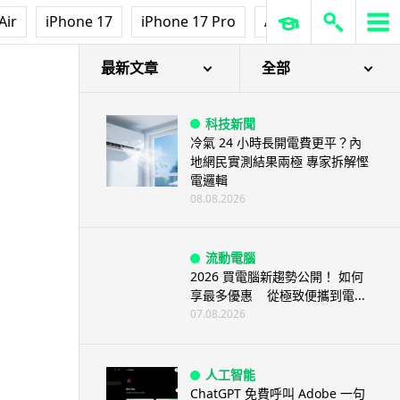
iOS App
Air
iPhone 17
iPhone 17 Pro
AirPods Pro 3
Ap
首爾大生 2 星期開發防曬地圖 一
日暴增 2 萬人下載衝榜首
08.08.2026
最新文章
全部
科技新聞
冷氣 24 小時長開電費更平？內
地網民實測結果兩極 專家拆解慳
電邏輯
08.08.2026
流動電腦
2026 買電腦新趨勢公開！ 如何
享最多優惠 從極致便攜到電...
07.08.2026
人工智能
ChatGPT 免費呼叫 Adobe 一句