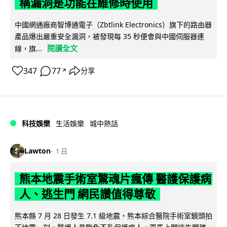
稱漏洞是功能在維修時使用
中國網通廠商智博通電子（Zbtlink Electronics）旗下的路由器
產品爆出嚴重安全漏洞，被發現每 35 秒便會與中國伺服器連
閱讀全文
線，旗...
347
77
分享
↗
科技娛樂
生活娛樂
城中熱話
Lawton
1 日
熊本地震手術室驚魂片瘋傳 醫護保護病
人、逃生門 網民讚值得尊敬
熊本縣 7 月 28 日發生 7.1 級地震，熊本綜合醫院手術室鏡頭拍