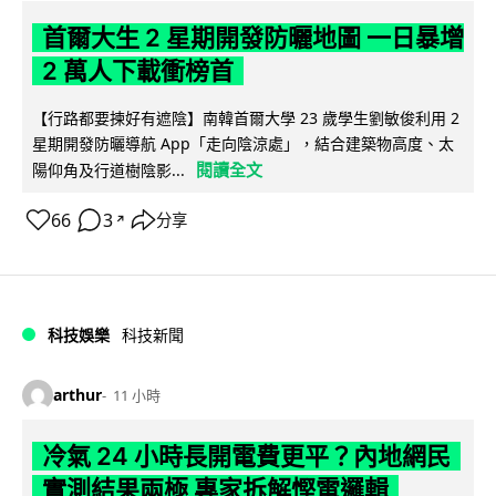
首爾大生 2 星期開發防曬地圖 一日暴增
2 萬人下載衝榜首
【行路都要揀好有遮陰】南韓首爾大學 23 歲學生劉敏俊利用 2
星期開發防曬導航 App「走向陰涼處」，結合建築物高度、太
閱讀全文
陽仰角及行道樹陰影...
66
3
分享
↗
科技娛樂
科技新聞
arthur
11 小時
冷氣 24 小時長開電費更平？內地網民
實測結果兩極 專家拆解慳電邏輯