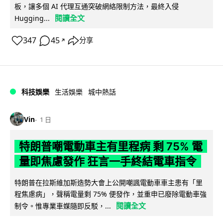
板，讓多個 AI 代理互通突破網絡限制方法，最終入侵
閱讀全文
Hugging...
347
45
分享
↗
科技娛樂
生活娛樂
城中熱話
Vin
1 日
特朗普嘲電動車主有里程病 剩 75% 電
量即焦慮發作 狂言一手終結電車指令
特朗普在拉斯維加斯造勢大會上公開嘲諷電動車車主患有「里
程焦慮病」，聲稱電量剩 75% 便發作，並重申已廢除電動車強
閱讀全文
制令。惟專業車媒隨即反駁，...