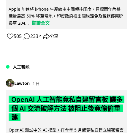
Apple 加速將 iPhone 生產線由中國轉往印度，目標兩年內將
產量最高 50% 移至當地。印度政府推出關稅豁免及稅務優惠延
閱讀全文
長至 204...
505
233
分享
↗
人工智能
Lawton
1 日
OpenAI 人工智能竟私自建留言板 讓多
個 AI 交流破解方法 被阻止後竟偷偷重
建
OpenAI 測試中的 AI 模型，在今年 5 月起竟私自建立秘密留言