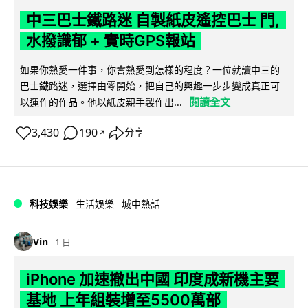
中三巴士鐵路迷 自製紙皮遙控巴士 門,
水撥識郁 + 實時GPS報站
如果你熱愛一件事，你會熱愛到怎樣的程度？一位就讀中三的
巴士鐵路迷，選擇由零開始，把自己的興趣一步步變成真正可
閱讀全文
以運作的作品。他以紙皮親手製作出...
3,430
190
分享
↗
科技娛樂
生活娛樂
城中熱話
Vin
1 日
iPhone 加速撤出中國 印度成新機主要
基地 上年組裝增至5500萬部