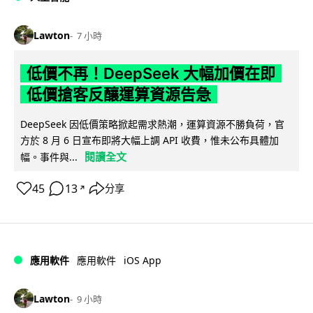
Lawton
7 小時
低價不再！DeepSeek 大幅加價在即
低價搶客反釀運算資源告急
DeepSeek 因低價策略掀起需求熱潮，運算資源不勝負荷，官
方於 8 月 6 日宣布即將大幅上調 API 收費，惟未公布具體加
閱讀全文
幅。事件與...
45
13
分享
↗
iOS App
應用軟件
應用軟件
Lawton
9 小時