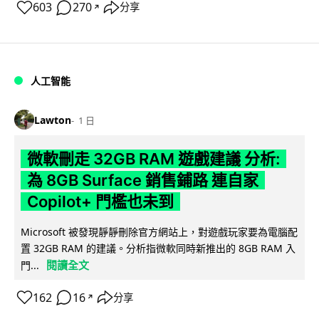
603
270
分享
↗
人工智能
Lawton
1 日
微軟刪走 32GB RAM 遊戲建議 分析:
為 8GB Surface 銷售鋪路 連自家
Copilot+ 門檻也未到
Microsoft 被發現靜靜刪除官方網站上，對遊戲玩家要為電腦配
置 32GB RAM 的建議。分析指微軟同時新推出的 8GB RAM 入
閱讀全文
門...
162
16
分享
↗