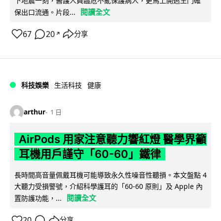
下地震一刻，醫護人員臨危不亂保護病人，更馬上開逃生門確
閱讀全文
保出口流通。片段...
67
20
分享
↗
科技娛樂
生活科技
健康
arthur
1 日
AirPods 用家注意聽力響紅燈 醫學界籲
耳機用戶謹守「60-60」鐵律
長時間高音量佩戴耳機可能導致永久性噪音性聽損。本文盤點 4
大聽力受損警號，介紹科學護耳的「60-60 原則」及 Apple 內
閱讀全文
置防護功能，...
20
分享