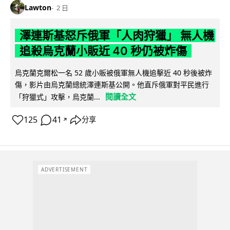
Lawton
2 日
澤連斯基怒斥俄軍「人肉狩獵」 無人機
追殺烏克蘭小販近 40 秒仍被炸傷
烏克蘭克爾松一名 52 歲小販被俄軍無人機追擊近 40 秒後被炸
傷，影片由烏克蘭總統澤連斯基公開。他直斥俄軍對平民進行
閱讀全文
「狩獵式」攻擊，烏克蘭...
125
41
分享
↗
ADVERTISEMENT