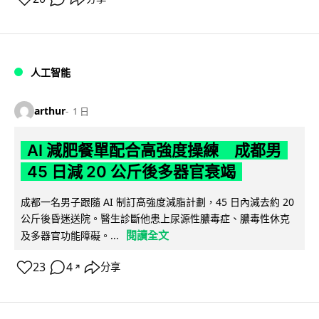
人工智能
arthur
1 日
AI 減肥餐單配合高強度操練 成都男
45 日減 20 公斤後多器官衰竭
成都一名男子跟隨 AI 制訂高強度減脂計劃，45 日內減去約 20
公斤後昏迷送院。醫生診斷他患上尿源性膿毒症、膿毒性休克
閱讀全文
及多器官功能障礙。...
23
4
分享
↗