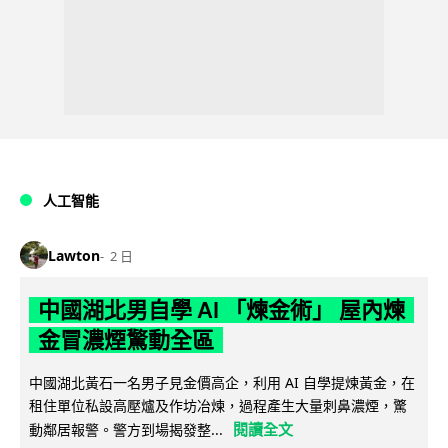
人工智能
Lawton
2 日
中國湖北男自學 AI 「煉金術」 屋內煉
金冒濃煙驚動全區
中國湖北黃石一名男子見金價高企，利用 AI 自學提煉黃金，在
租住單位私設高壓爐及作坊冶煉，過程產生大量刺鼻濃煙，驚
閱讀全文
動鄰居報警。警方到場揭發整...