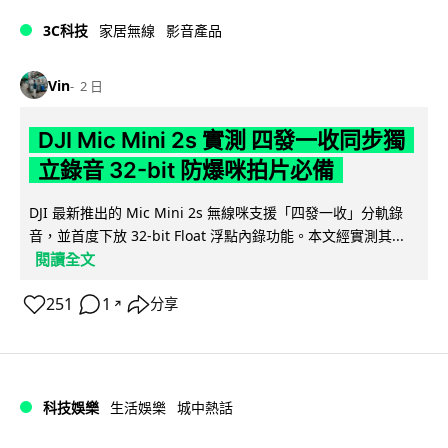
3C科技
家居無線
影音產品
Vin
2 日
DJI Mic Mini 2s 實測 四發一收同步獨
立錄音 32-bit 防爆咪拍片必備
DJI 最新推出的 Mic Mini 2s 無線咪支援「四發一收」分軌錄
音，並首度下放 32-bit Float 浮點內錄功能。本文經實測其...
閱讀全文
251
1
分享
↗
科技娛樂
生活娛樂
城中熱話