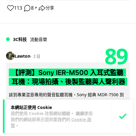
113
8
分享
↗
3C科技
流動音樂
89
Lawton
2 日
【評測】Sony IER-M500 入耳式監聽
耳機：現場拍攝、後製監聽與人聲利器
談到專業混音專用的聲音監聽耳機，Sony 經典 MDR-7506 到
MDR-M1 專業錄音室耳機都為人熟悉。而現在舞台製作者與創
本網站正使用 Cookie
閱讀全文
意影像製作...
我們使用 Cookie 改善網站體驗。 繼續使用
我們的網站即表示您同意我們的
Cookie 政
39
5
分享
↗
策
。