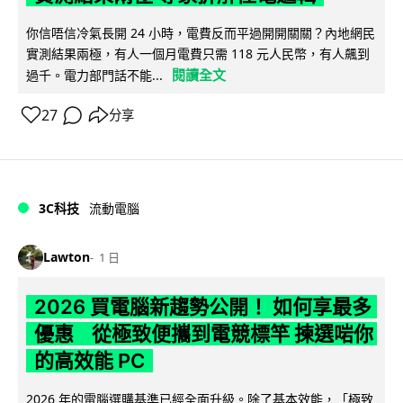
你信唔信冷氣長開 24 小時，電費反而平過開開關關？內地網民
實測結果兩極，有人一個月電費只需 118 元人民幣，有人飆到
閱讀全文
過千。電力部門話不能...
27
分享
3C科技
流動電腦
Lawton
1 日
2026 買電腦新趨勢公開！ 如何享最多
優惠 從極致便攜到電競標竿 揀選啱你
的高效能 PC
2026 年的電腦選購基準已經全面升級。除了基本效能，「極致