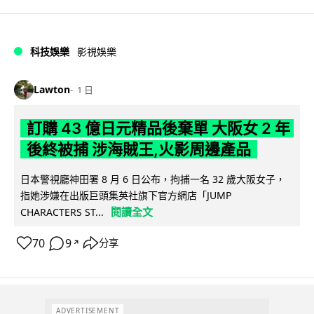
科技娛樂
影視娛樂
Lawton
1 日
訂購 43 億日元精品後棄單 大阪女 2 年
後終被捕 涉海賊王,火影周邊產品
日本警視廳神田署 8 月 6 日公布，拘捕一名 32 歲大阪女子，
指她涉嫌在出版巨頭集英社旗下官方網店「JUMP
閱讀全文
CHARACTERS ST...
70
9
分享
↗
ADVERTISEMENT