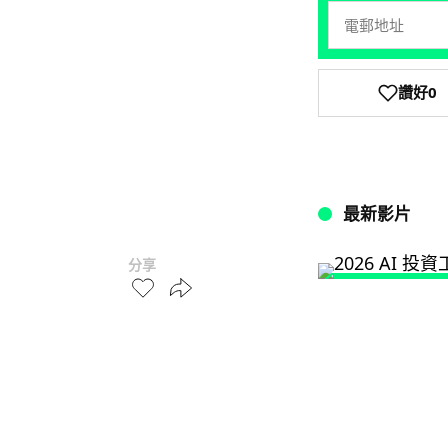
讚好
0
最新影片
分享