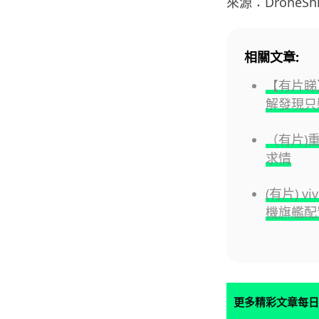
來源：DroneShi
相關文章:
【有片睇】
解發現只裝
（有片)
求情
(有片) v
機旗艦配
更多精彩文章每日