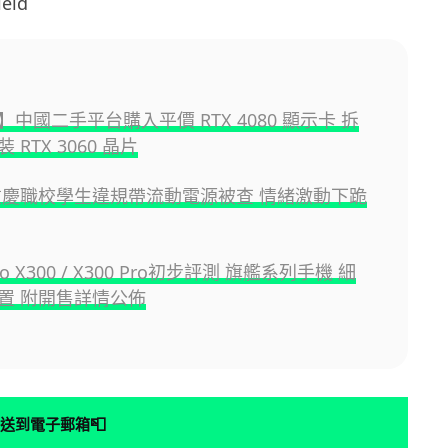
eld
中國二手平台購入平價 RTX 4080 顯示卡 拆
 RTX 3060 晶片
重慶職校學生違規帶流動電源被查 情緒激動下跪
ivo X300 / X300 Pro初步評測 旗艦系列手機 細
置 附開售詳情公佈
📮
送到電子郵箱