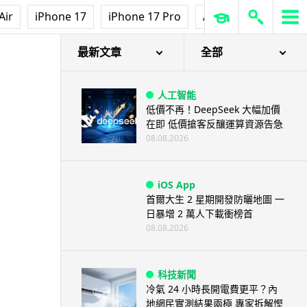
Air
iPhone 17
iPhone 17 Pro
AirPods Pro 3
Ap
靈
最新文章
全部
人工智能
低價不再！DeepSeek 大幅加價
在即 低價搶客反釀運算資源告急
08.08.2026
iOS App
首爾大生 2 星期開發防曬地圖 一
日暴增 2 萬人下載衝榜首
08.08.2026
科技新聞
冷氣 24 小時長開電費更平？內
地網民實測結果兩極 專家拆解慳