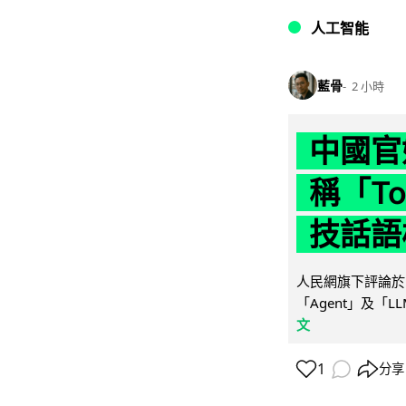
人工智能
藍骨
2 小時
中國官
稱「To
技話語
人民網旗下評論於 
「Agent」及「
文
1
分享