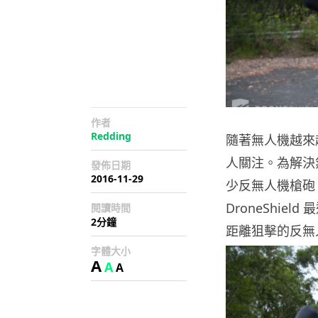
作者
Redding
隨著無人機越來
人關注。為解決
發佈日期
2016-11-29
少反無人機槍砲
DroneShie
閱讀時間
2分鐘
距離狙擊的反無
字體大小
A
A
A