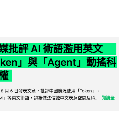
媒批評 AI 術語濫用英文
ken」與「Agent」動搖科
權
8 月 6 日發表文章，批評中國廣泛使用「Token」、
LLM」等英文術語，認為做法侵蝕中文表意空間及科...
閱讀全