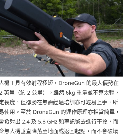
機工具有效射程極短，DroneGun 的最大優勢在
2 英里（約 2 公里）。雖然 6kg 重量並不算太輕，
定長度，但卻勝在無需經過培訓亦可輕易上手，所
使用。至於 DroneGun 的運作原理亦相當簡單，
射出 2.4 及 5.8 GHz 頻率訊號去進行干擾，而
令無人機垂直降落至地面或返回起點，而不會破壞