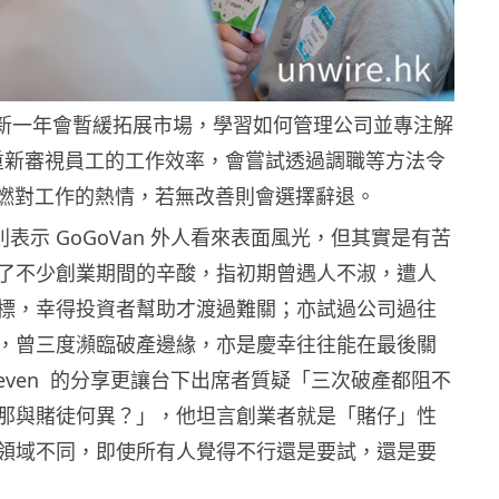
 透露新一年會暫緩拓展市場，學習如何管理公司並專注解
重新審視員工的工作效率，會嘗試透過調職等方法令
燃對工作的熱情，若無改善則會選擇辭退。
n 則表示 GoGoVan 外人看來表面風光，但其實是有苦
了不少創業期間的辛酸，指初期曾遇人不淑，遭人
標，幸得投資者幫助才渡過難關；亦試過公司過往
，曾三度瀕臨破產邊緣，亦是慶幸往往能在最後關
even 的分享更讓台下出席者質疑「三次破產都阻不
那與賭徒何異？」，他坦言創業者就是「賭仔」性
領域不同，即使所有人覺得不行還是要試，還是要