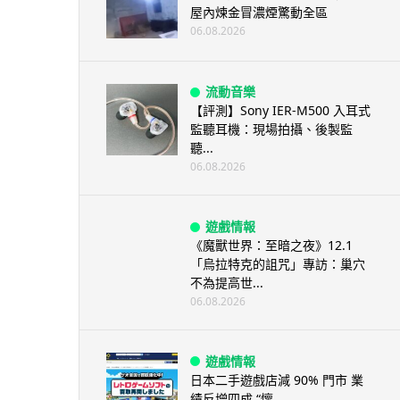
屋內煉金冒濃煙驚動全區
06.08.2026
流動音樂
【評測】Sony IER-M500 入耳式
監聽耳機：現場拍攝、後製監
聽...
06.08.2026
遊戲情報
《魔獸世界：至暗之夜》12.1
「烏拉特克的詛咒」專訪：巢穴
不為提高世...
06.08.2026
遊戲情報
日本二手遊戲店減 90% 門市 業
績反增四成 “懷...