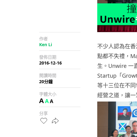
作者
Ken Li
不少人認為在香
點都不失禮，Made
發佈日期
2016-12-16
生。Unwire 
Startup「Gr
閱讀時間
20分鐘
等十三位在不同領
字體大小
經營之道，讓一
A
A
A
分享