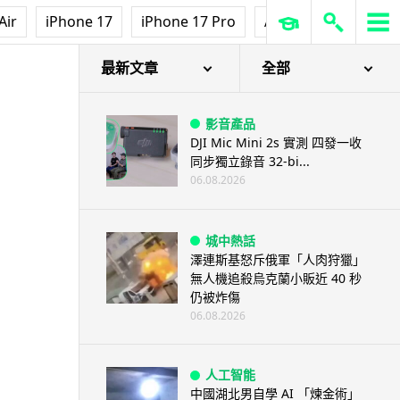
Air
iPhone 17
iPhone 17 Pro
AirPods Pro 3
Ap
最新文章
全部
影音產品
DJI Mic Mini 2s 實測 四發一收
同步獨立錄音 32-bi...
06.08.2026
城中熱話
澤連斯基怒斥俄軍「人肉狩獵」
無人機追殺烏克蘭小販近 40 秒
仍被炸傷
06.08.2026
人工智能
中國湖北男自學 AI 「煉金術」