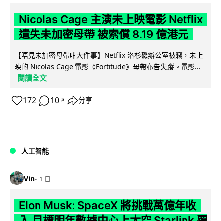
Nicolas Cage 主演未上映電影 Netflix
遺失未加密母帶 被索償 8.19 億港元
【唔見未加密母帶咁大件事】Netflix 洛杉磯辦公室被竊，未上
映的 Nicolas Cage 電影《Fortitude》母帶亦告失蹤。電影...
閱讀全文
172
10
分享
↗
人工智能
Vin
1 日
Elon Musk: SpaceX 將挑戰萬億年收
入 目標明年數據中心上太空 Starlink 覆