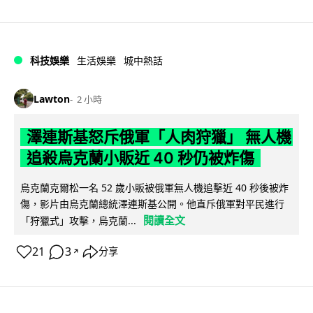
科技娛樂
生活娛樂
城中熱話
Lawton
2 小時
澤連斯基怒斥俄軍「人肉狩獵」 無人機
追殺烏克蘭小販近 40 秒仍被炸傷
烏克蘭克爾松一名 52 歲小販被俄軍無人機追擊近 40 秒後被炸
傷，影片由烏克蘭總統澤連斯基公開。他直斥俄軍對平民進行
閱讀全文
「狩獵式」攻擊，烏克蘭...
21
3
分享
↗