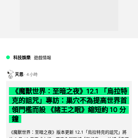
科技娛樂
遊戲情報
天恩
4 小時
《魔獸世界：至暗之夜》12.1 「烏拉特
克的詛咒」專訪：巢穴不為提高世界首
領門檻而設 《諸王之眠》縮短約 10 分
鐘
《魔獸世界：至暗之夜》版本更新 12.1「烏拉特克的詛咒」將