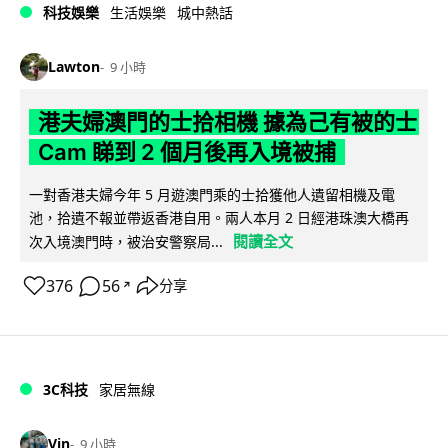
科技娛樂
生活娛樂
城中熱話
Lawton
9 小時
港夫婦澳門的士拾相機 據為己有被的士
Cam 睇到 2 個月後再入境被捕
一對香港夫婦今年 5 月遊澳門乘的士拾獲他人遺留相機及電
池，拾遺不報並帶返香港自用。兩人本月 2 日經港珠澳大橋再
閱讀全文
次入境澳門時，被治安警察局...
376
56
分享
↗
3C科技
家居無線
Vin
9 小時