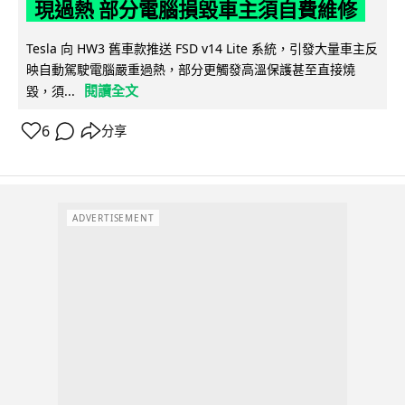
現過熱 部分電腦損毀車主須自費維修
Tesla 向 HW3 舊車款推送 FSD v14 Lite 系統，引發大量車主反
映自動駕駛電腦嚴重過熱，部分更觸發高溫保護甚至直接燒
閱讀全文
毀，須...
6
分享
ADVERTISEMENT