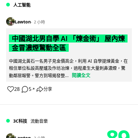
人工智能
Lawton
2 小時
中國湖北男自學 AI 「煉金術」 屋內煉
金冒濃煙驚動全區
中國湖北黃石一名男子見金價高企，利用 AI 自學提煉黃金，在
租住單位私設高壓爐及作坊冶煉，過程產生大量刺鼻濃煙，驚
閱讀全文
動鄰居報警。警方到場揭發整...
28
5
分享
↗
3C科技
流動音樂
89
Lawton
3 小時