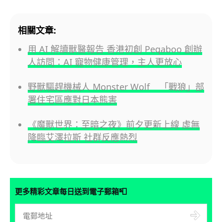
相關文章:
用 AI 解讀獸醫報告 香港初創 Peqaboo 創辦
人訪問：AI 寵物健康管理，主人更放心
野獸驅趕機械人 Monster Wolf 「戰狼」部
署住宅區應對日本熊害
《魔獸世界：至暗之夜》前夕更新上線 虛無
降臨艾澤拉斯 社群反應熱烈
📮
更多精彩文章每日送到電子郵箱