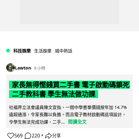
科技娛樂
生活娛樂
城中熱話
Lawton
8 小時
家長無得慳錢買二手書 電子啟動碼鎖死
二手教科書 學生無法做功課
社福界立法會議員陳文宜指，一間中學書單價錢按年加 14.7%
遠超通漲，令家長難以負擔。而且電子教材啟動碼這項設計，
閱讀全文
令學生無法完成功課，二手...
569
220
分享
↗