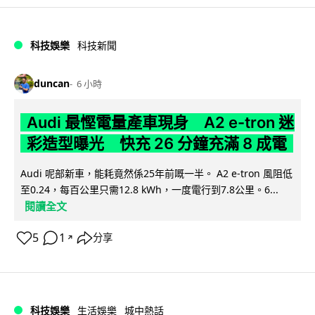
科技娛樂
科技新聞
duncan
6 小時
Audi 最慳電量產車現身 A2 e-tron 迷
彩造型曝光 快充 26 分鐘充滿 8 成電
Audi 呢部新車，能耗竟然係25年前嘅一半。 A2 e-tron 風阻低
至0.24，每百公里只需12.8 kWh，一度電行到7.8公里。6...
閱讀全文
5
1
分享
↗
科技娛樂
生活娛樂
城中熱話