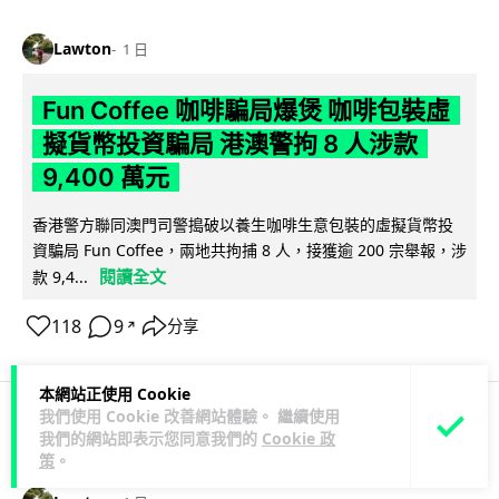
Lawton
1 日
Fun Coffee 咖啡騙局爆煲 咖啡包裝虛
擬貨幣投資騙局 港澳警拘 8 人涉款
9,400 萬元
香港警方聯同澳門司警搗破以養生咖啡生意包裝的虛擬貨幣投
資騙局 Fun Coffee，兩地共拘捕 8 人，接獲逾 200 宗舉報，涉
閱讀全文
款 9,4...
118
9
分享
↗
本網站正使用 Cookie
我們使用 Cookie 改善網站體驗。 繼續使用
我們的網站即表示您同意我們的
Cookie 政
科技娛樂
生活科技
智慧城市
策
。