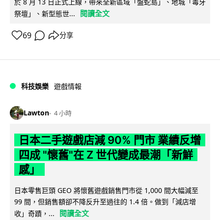
於 8 月 13 日正式上線，帶來全新區域「盤蛇島」、地城「毒牙
閱讀全文
祭壇」、新型態世...
69
分享
科技娛樂
遊戲情報
Lawton
4 小時
日本二手遊戲店減 90% 門市 業績反增
四成 "懷舊"在 Z 世代變成最潮「新鮮
感」
日本零售巨頭 GEO 將懷舊遊戲銷售門市從 1,000 間大幅減至
99 間，但銷售額卻不降反升至過往的 1.4 倍。做到「減店增
閱讀全文
收」奇蹟，...