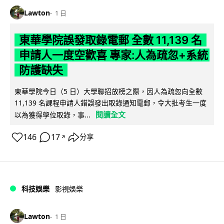
Lawton
1 日
東華學院誤發取錄電郵 全數 11,139 名
申請人一度空歡喜 專家:人為疏忽+系統
防護缺失
東華學院今日（5 日）大學聯招放榜之際，因人為疏忽向全數
11,139 名課程申請人錯誤發出取錄通知電郵，令大批考生一度
閱讀全文
以為獲得學位取錄，事...
146
17
分享
↗
科技娛樂
影視娛樂
Lawton
1 日