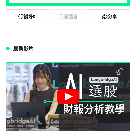
讚好
0
看留言
分享
最新影片