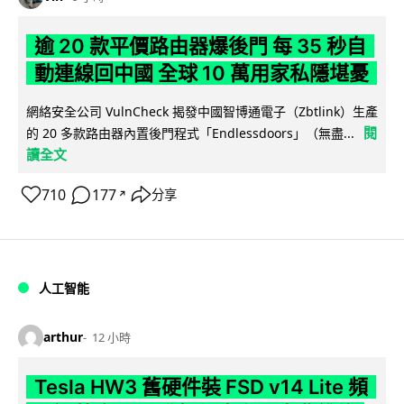
逾 20 款平價路由器爆後門 每 35 秒自
動連線回中國 全球 10 萬用家私隱堪憂
網絡安全公司 VulnCheck 揭發中國智博通電子（Zbtlink）生產
閱
的 20 多款路由器內置後門程式「Endlessdoors」（無盡...
讀全文
710
177
分享
↗
人工智能
arthur
12 小時
Tesla HW3 舊硬件裝 FSD v14 Lite 頻