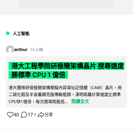
人工智能
arthur
13 小時
港大工程學院研極簡架構晶片 搜尋速度
勝標準 CPU 1 億倍
港大團隊研發極簡架構模擬內容尋址記憶體（CAM）晶片，用
二硫化鉬及半金屬銻克服傳輸瓶頸，漢明距離計算速度比標準
閱讀全文
CPU快1億倍，每次搜尋耗能低...
40
17
分享
↗