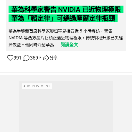
華為科學家警告 NVIDIA 已近物理極限
華為「韜定律」可繞過摩爾定律瓶頸
華為半導體首席科學家廖恒罕見接受近 5 小時專訪，警告
NVIDIA 等西方晶片巨頭正逼近物理極限，傳統製程升級已失經
閱讀全文
濟效益。他同時介紹華為...
991
369
分享
↗
ADVERTISEMENT