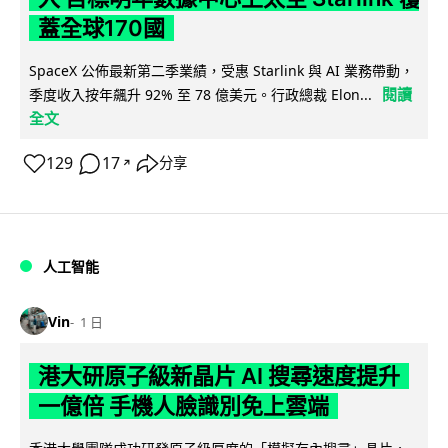
蓋全球170國
SpaceX 公佈最新第二季業績，受惠 Starlink 與 AI 業務帶動，
閱讀
季度收入按年飆升 92% 至 78 億美元。行政總裁 Elon...
全文
129
17
分享
↗
人工智能
Vin
1 日
港大研原子級新晶片 AI 搜尋速度提升
一億倍 手機人臉識別免上雲端