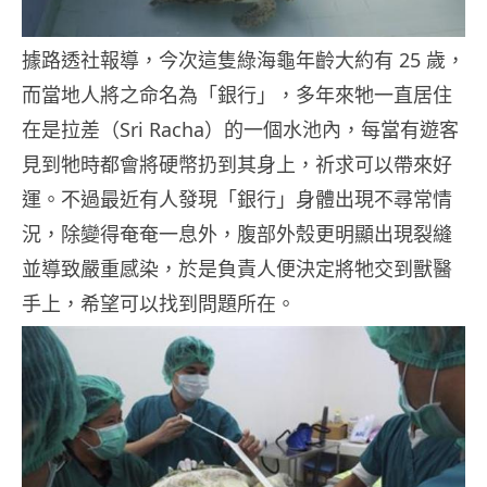
據路透社報導，今次這隻綠海龜年齡大約有 25 歲，
而當地人將之命名為「銀行」，多年來牠一直居住
在是拉差（Sri Racha）的一個水池內，每當有遊客
見到牠時都會將硬幣扔到其身上，祈求可以帶來好
運。不過最近有人發現「銀行」身體出現不尋常情
況，除變得奄奄一息外，腹部外殼更明顯出現裂縫
並導致嚴重感染，於是負責人便決定將牠交到獸醫
手上，希望可以找到問題所在。