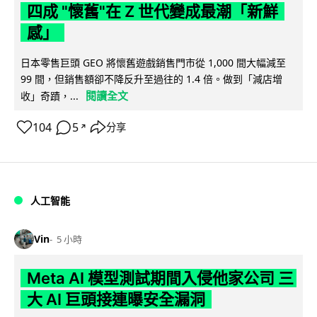
四成 "懷舊"在 Z 世代變成最潮「新鮮
感」
日本零售巨頭 GEO 將懷舊遊戲銷售門市從 1,000 間大幅減至
99 間，但銷售額卻不降反升至過往的 1.4 倍。做到「減店增
閱讀全文
收」奇蹟，...
104
5
分享
↗
人工智能
Vin
5 小時
Meta AI 模型測試期間入侵他家公司 三
大 AI 巨頭接連曝安全漏洞