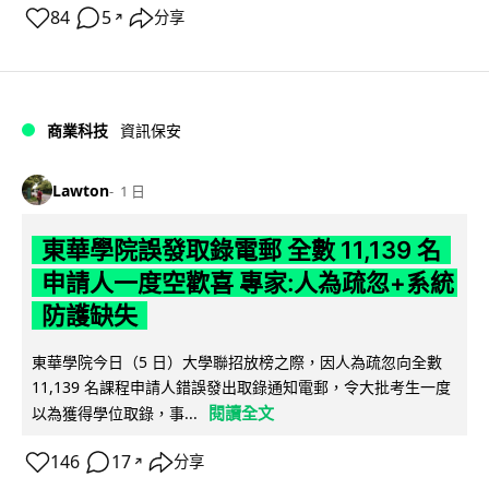
84
5
分享
↗
商業科技
資訊保安
Lawton
1 日
東華學院誤發取錄電郵 全數 11,139 名
申請人一度空歡喜 專家:人為疏忽+系統
防護缺失
東華學院今日（5 日）大學聯招放榜之際，因人為疏忽向全數
11,139 名課程申請人錯誤發出取錄通知電郵，令大批考生一度
閱讀全文
以為獲得學位取錄，事...
146
17
分享
↗