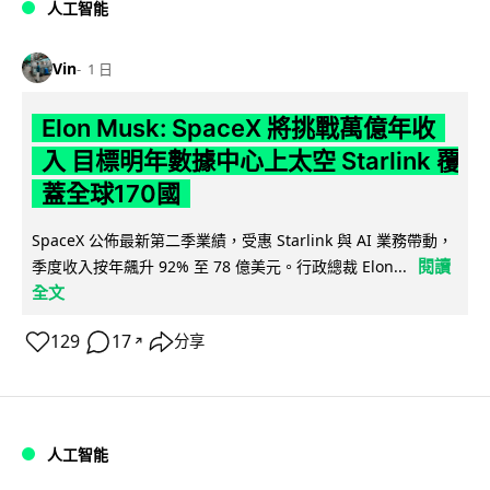
人工智能
Vin
1 日
Elon Musk: SpaceX 將挑戰萬億年收
入 目標明年數據中心上太空 Starlink 覆
蓋全球170國
SpaceX 公佈最新第二季業績，受惠 Starlink 與 AI 業務帶動，
閱讀
季度收入按年飆升 92% 至 78 億美元。行政總裁 Elon...
全文
129
17
分享
↗
人工智能