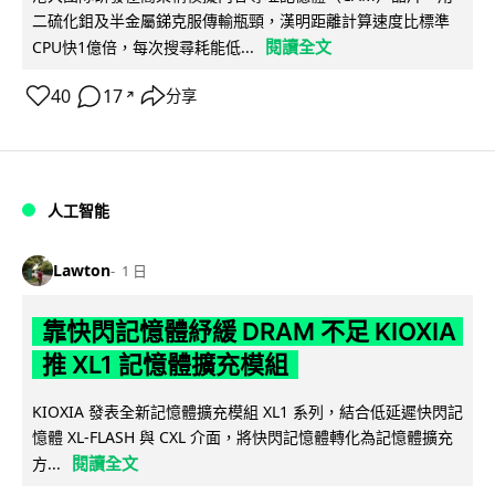
二硫化鉬及半金屬銻克服傳輸瓶頸，漢明距離計算速度比標準
閱讀全文
CPU快1億倍，每次搜尋耗能低...
40
17
分享
↗
人工智能
Lawton
1 日
靠快閃記憶體紓緩 DRAM 不足 KIOXIA
推 XL1 記憶體擴充模組
KIOXIA 發表全新記憶體擴充模組 XL1 系列，結合低延遲快閃記
憶體 XL-FLASH 與 CXL 介面，將快閃記憶體轉化為記憶體擴充
閱讀全文
方...