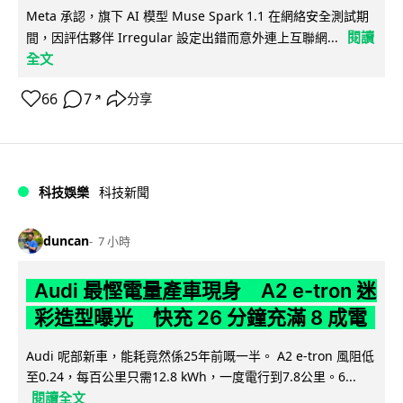
Meta 承認，旗下 AI 模型 Muse Spark 1.1 在網絡安全測試期
閱讀
間，因評估夥伴 Irregular 設定出錯而意外連上互聯網...
全文
66
7
分享
↗
科技娛樂
科技新聞
duncan
7 小時
Audi 最慳電量產車現身 A2 e-tron 迷
彩造型曝光 快充 26 分鐘充滿 8 成電
Audi 呢部新車，能耗竟然係25年前嘅一半。 A2 e-tron 風阻低
至0.24，每百公里只需12.8 kWh，一度電行到7.8公里。6...
閱讀全文