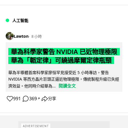
人工智能
Lawton
8 小時
華為科學家警告 NVIDIA 已近物理極限
華為「韜定律」可繞過摩爾定律瓶頸
華為半導體首席科學家廖恒罕見接受近 5 小時專訪，警告
NVIDIA 等西方晶片巨頭正逼近物理極限，傳統製程升級已失經
閱讀全文
濟效益。他同時介紹華為...
991
369
分享
↗
ADVERTISEMENT