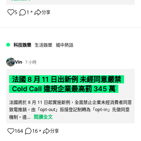
5
1
分享
↗
科技娛樂
生活娛樂
城中熱話
Vin
7 小時
法國 8 月 11 日出新例 未經同意嚴禁
Cold Call 違規企業最高罰 345 萬
法國將於 8 月 11 日起實施新例，全面禁止企業未經消費者同意
致電推銷，由「opt-out」拒接登記制轉為「opt-in」先徵同意
閱讀全文
機制。違...
164
16
分享
↗