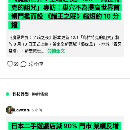
克的詛咒」專訪：巢穴不為提高世界首
領門檻而設 《諸王之眠》縮短約 10 分
鐘
《魔獸世界：至暗之夜》版本更新 12.1「烏拉特克的詛咒」將
於 8 月 13 日正式上線，帶來全新區域「盤蛇島」、地城「毒牙
閱讀全文
祭壇」、新型態世...
69
分享
科技娛樂
遊戲情報
Lawton
5 小時
日本二手遊戲店減 90% 門市 業績反增