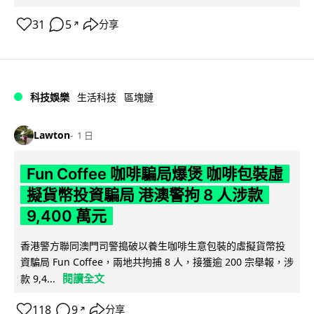
31
5
分享
↗
科技娛樂
生活科技
區塊鏈
Lawton
1 日
Fun Coffee 咖啡騙局爆煲 咖啡包裝虛
擬貨幣投資騙局 港澳警拘 8 人涉款
9,400 萬元
香港警方聯同澳門司警搗破以養生咖啡生意包裝的虛擬貨幣投
資騙局 Fun Coffee，兩地共拘捕 8 人，接獲逾 200 宗舉報，涉
閱讀全文
款 9,4...
118
9
分享
↗