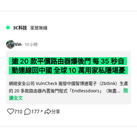
3C科技
家居無線
Vin
10 小時
逾 20 款平價路由器爆後門 每 35 秒自
動連線回中國 全球 10 萬用家私隱堪憂
網絡安全公司 VulnCheck 揭發中國智博通電子（Zbtlink）生產
閱
的 20 多款路由器內置後門程式「Endlessdoors」（無盡...
讀全文
710
177
分享
↗