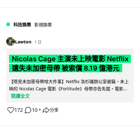
科技娛樂
影視娛樂
Lawton
1 日
Nicolas Cage 主演未上映電影 Netflix
遺失未加密母帶 被索償 8.19 億港元
【唔見未加密母帶咁大件事】Netflix 洛杉磯辦公室被竊，未上
映的 Nicolas Cage 電影《Fortitude》母帶亦告失蹤。電影...
閱讀全文
172
10
分享
↗