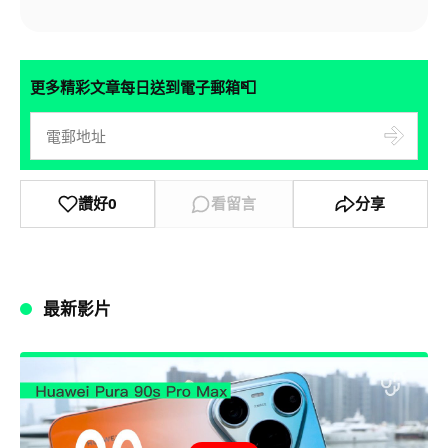
📮
更多精彩文章每日送到電子郵箱
讚好
0
看留言
分享
最新影片