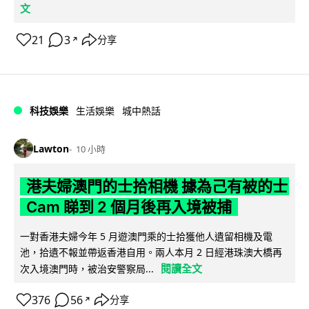
文
21
3
分享
↗
科技娛樂
生活娛樂
城中熱話
Lawton
10 小時
港夫婦澳門的士拾相機 據為己有被的士
Cam 睇到 2 個月後再入境被捕
一對香港夫婦今年 5 月遊澳門乘的士拾獲他人遺留相機及電
池，拾遺不報並帶返香港自用。兩人本月 2 日經港珠澳大橋再
閱讀全文
次入境澳門時，被治安警察局...
376
56
分享
↗