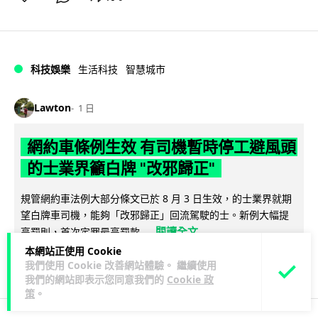
科技娛樂
生活科技
智慧城市
Lawton
1 日
網約車條例生效 有司機暫時停工避風頭
的士業界籲白牌 "改邪歸正"
規管網約車法例大部分條文已於 8 月 3 日生效，的士業界就期
望白牌車司機，能夠「改邪歸正」回流駕駛的士。新例大幅提
閱讀全文
高罰則，首次定罪最高罰款...
本網站正使用 Cookie
204
146
分享
↗
我們使用 Cookie 改善網站體驗。 繼續使用
我們的網站即表示您同意我們的
Cookie 政
策
。