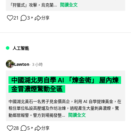
閱讀全文
「狩獵式」攻擊，烏克蘭...
21
3
分享
↗
人工智能
Lawton
3 小時
中國湖北男自學 AI 「煉金術」 屋內煉
金冒濃煙驚動全區
中國湖北黃石一名男子見金價高企，利用 AI 自學提煉黃金，在
租住單位私設高壓爐及作坊冶煉，過程產生大量刺鼻濃煙，驚
閱讀全文
動鄰居報警。警方到場揭發整...
28
5
分享
↗