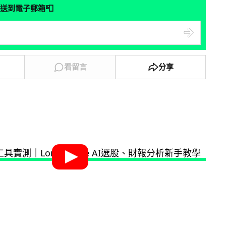
📮
送到電子郵箱
看留言
分享