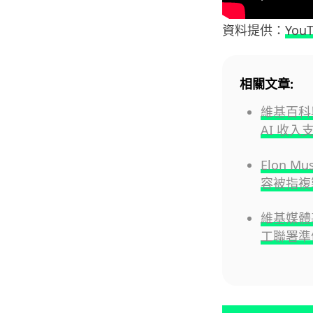
資料提供：
You
相關文章:
維基百科與
AI 收
Elon M
容被指複
維基媒體基
工聯署準