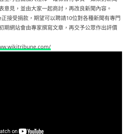
表意見，並由大家一起商討，再改良新聞內容。
ibune正接受捐款，期望可以聘請10位對各種新聞有專門
初期網站會由專家撰寫文章，再交予公眾作出評價
ww.wikitribune.com/