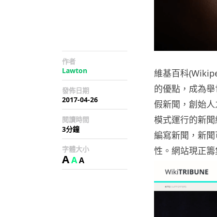
作者
Lawton
維基百科(Wik
的優點，成為舉
發佈日期
2017-04-26
假新聞，創始人之
模式運行的新聞網
閱讀時間
3分鐘
編寫新聞，新聞
字體大小
性。網站現正籌
A
A
A