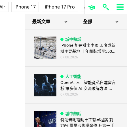
Air
iPhone 17
iPhone 17 Pro
AirPods Pro 3
Ap
最新文章
全部
城中熱話
iPhone 加速撤出中國 印度成新
機主要基地 上年組裝增至550...
07.08.2026
人工智能
OpenAI 人工智能竟私自建留言
板 讓多個 AI 交流破解方法 ...
07.08.2026
城中熱話
特朗普嘲電動車主有里程病 剩
75% 電量即焦慮發作 狂言一手