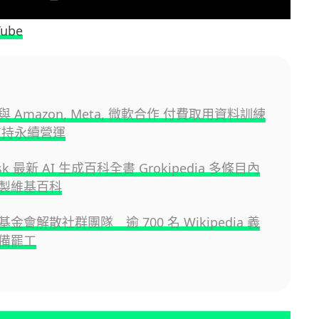
Tube
 Amazon, Meta, 微軟合作 付費取用資料訓練
入支持永續營運
usk 最新 AI 生成百科全書 Grokipedia 多條目內
製維基百科
金會解散社群團隊 逾 700 名 Wikipedia 義
備罷工