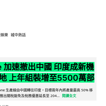
活娛樂
城中熱話
ne 加速撤出中國 印度成新機
地 上年組裝增至5500萬部
iPhone 生產線由中國轉往印度，目標兩年內將產量最高 50% 移
出關稅豁免及稅務優惠延長至 204...
閱讀全文