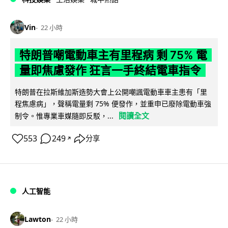
Vin
22 小時
特朗普嘲電動車主有里程病 剩 75% 電
量即焦慮發作 狂言一手終結電車指令
特朗普在拉斯維加斯造勢大會上公開嘲諷電動車車主患有「里
程焦慮病」，聲稱電量剩 75% 便發作，並重申已廢除電動車強
閱讀全文
制令。惟專業車媒隨即反駁，...
553
249
分享
↗
人工智能
Lawton
22 小時