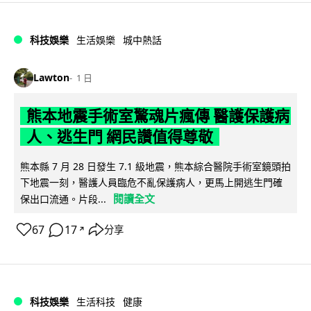
科技娛樂
生活娛樂
城中熱話
Lawton
1 日
熊本地震手術室驚魂片瘋傳 醫護保護病
人、逃生門 網民讚值得尊敬
熊本縣 7 月 28 日發生 7.1 級地震，熊本綜合醫院手術室鏡頭拍
下地震一刻，醫護人員臨危不亂保護病人，更馬上開逃生門確
閱讀全文
保出口流通。片段...
67
17
分享
↗
科技娛樂
生活科技
健康