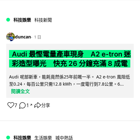
科技娛樂
科技新聞
duncan
1 日
Audi 最慳電量產車現身 A2 e-tron 迷
彩造型曝光 快充 26 分鐘充滿 8 成電
Audi 呢部新車，能耗竟然係25年前嘅一半。 A2 e-tron 風阻低
至0.24，每百公里只需12.8 kWh，一度電行到7.8公里。6...
閱讀全文
7
1
分享
↗
科技娛樂
生活娛樂
城中熱話