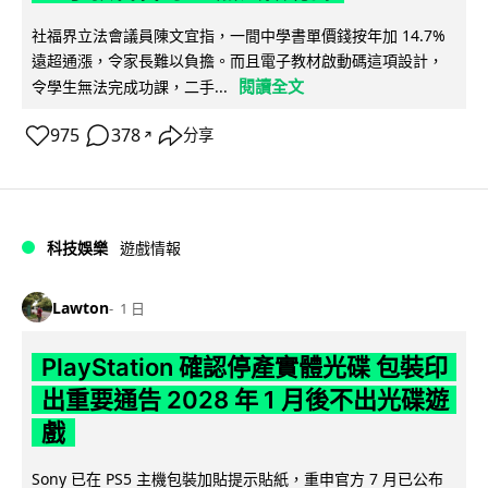
社福界立法會議員陳文宜指，一間中學書單價錢按年加 14.7%
遠超通漲，令家長難以負擔。而且電子教材啟動碼這項設計，
閱讀全文
令學生無法完成功課，二手...
975
378
分享
↗
科技娛樂
遊戲情報
Lawton
1 日
PlayStation 確認停產實體光碟 包裝印
出重要通告 2028 年 1 月後不出光碟遊
戲
Sony 已在 PS5 主機包裝加貼提示貼紙，重申官方 7 月已公布