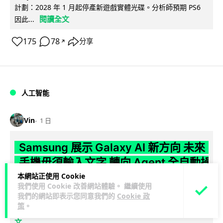
計劃：2028 年 1 月起停產新遊戲實體光碟。分析師預期 PS6
閱讀全文
因此...
175
78
分享
↗
人工智能
Vin
1 日
Samsung 展示 Galaxy AI 新方向 未來
手機毋須輸入文字 轉向 Agent 全自動操
作
本網站正使用 Cookie
我們使用 Cookie 改善網站體驗。 繼續使用
我們的網站即表示您同意我們的
Cookie 政
Samsung 電子 MX 部門顧客體驗辦公室主管兼副總裁 Jay Kim
策
。
閱讀全
表示，品牌正推動 Galaxy AI 邁向全自動化 Agent...
文