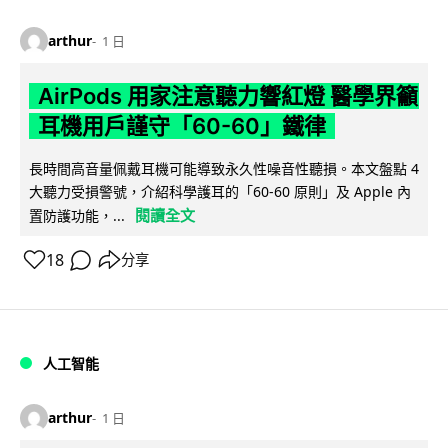
arthur
1 日
AirPods 用家注意聽力響紅燈 醫學界籲
耳機用戶謹守「60-60」鐵律
長時間高音量佩戴耳機可能導致永久性噪音性聽損。本文盤點 4
大聽力受損警號，介紹科學護耳的「60-60 原則」及 Apple 內
閱讀全文
置防護功能，...
18
分享
人工智能
arthur
1 日