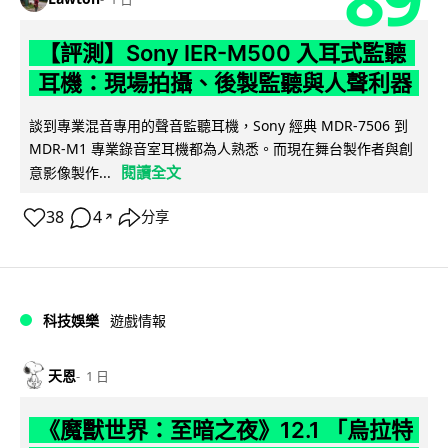
【評測】Sony IER-M500 入耳式監聽
耳機：現場拍攝、後製監聽與人聲利器
談到專業混音專用的聲音監聽耳機，Sony 經典 MDR-7506 到
MDR-M1 專業錄音室耳機都為人熟悉。而現在舞台製作者與創
閱讀全文
意影像製作...
38
4
分享
↗
科技娛樂
遊戲情報
天恩
1 日
《魔獸世界：至暗之夜》12.1 「烏拉特