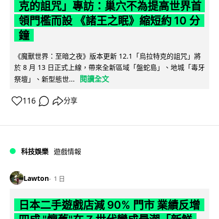
克的詛咒」專訪：巢穴不為提高世界首
領門檻而設 《諸王之眠》縮短約 10 分
鐘
《魔獸世界：至暗之夜》版本更新 12.1「烏拉特克的詛咒」將
於 8 月 13 日正式上線，帶來全新區域「盤蛇島」、地城「毒牙
閱讀全文
祭壇」、新型態世...
116
分享
科技娛樂
遊戲情報
Lawton
1 日
日本二手遊戲店減 90% 門市 業績反增