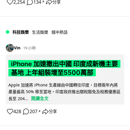
2,254
134
分享
↗
科技娛樂
生活娛樂
城中熱話
Vin
19 小時
iPhone 加速撤出中國 印度成新機主要
基地 上年組裝增至5500萬部
Apple 加速將 iPhone 生產線由中國轉往印度，目標兩年內將
產量最高 50% 移至當地。印度政府推出關稅豁免及稅務優惠延
閱讀全文
長至 204...
428
207
分享
↗