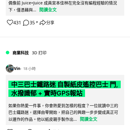
偶像前 Juice=Juice 成員宮本佳林在完全沒有編程經驗的情況
閱讀全文
下，僅憑藉與...
431
35
分享
↗
商業科技
3D 打印
Vin
18 小時
中三巴士鐵路迷 自製紙皮遙控巴士 門,
水撥識郁 + 實時GPS報站
如果你熱愛一件事，你會熱愛到怎樣的程度？一位就讀中三的
巴士鐵路迷，選擇由零開始，把自己的興趣一步步變成真正可
閱讀全文
以運作的作品。他以紙皮親手製作出...