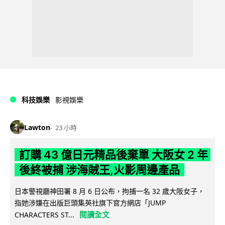
科技娛樂
影視娛樂
Lawton
23 小時
訂購 43 億日元精品後棄單 大阪女 2 年
後終被捕 涉海賊王,火影周邊產品
日本警視廳神田署 8 月 6 日公布，拘捕一名 32 歲大阪女子，
指她涉嫌在出版巨頭集英社旗下官方網店「JUMP
閱讀全文
CHARACTERS ST...