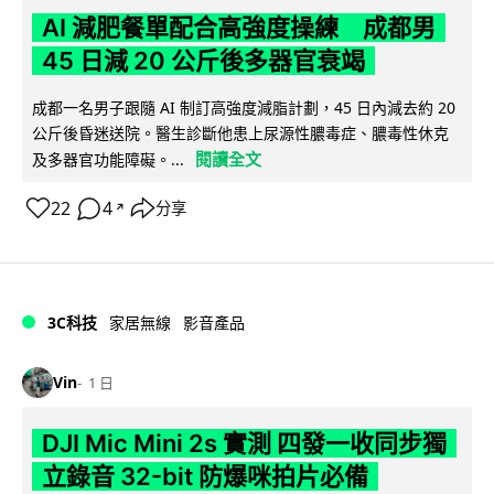
AI 減肥餐單配合高強度操練 成都男
45 日減 20 公斤後多器官衰竭
成都一名男子跟隨 AI 制訂高強度減脂計劃，45 日內減去約 20
公斤後昏迷送院。醫生診斷他患上尿源性膿毒症、膿毒性休克
閱讀全文
及多器官功能障礙。...
22
4
分享
↗
3C科技
家居無線
影音產品
Vin
1 日
DJI Mic Mini 2s 實測 四發一收同步獨
立錄音 32-bit 防爆咪拍片必備