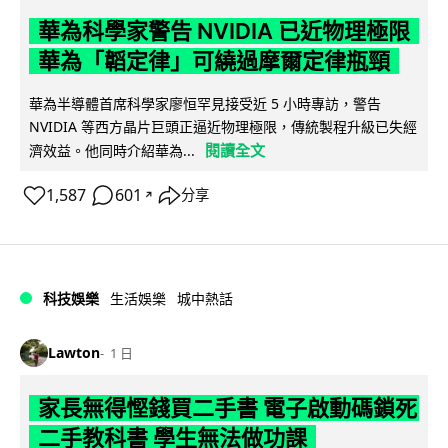
華為科學家警告 NVIDIA 已近物理極限
華為「韜定律」可繞過摩爾定律瓶頸
華為半導體首席科學家廖恒罕見接受近 5 小時專訪，警告
NVIDIA 等西方晶片巨頭正逼近物理極限，傳統製程升級已失經
閱讀全文
濟效益。他同時介紹華為...
1,587
601
分享
↗
科技娛樂
生活娛樂
城中熱話
Lawton
1 日
家長無得慳錢買二手書 電子啟動碼鎖死
二手教科書 學生無法做功課