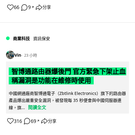
66
9
分享
↗
商業科技
資訊保安
Vin
23 小時
智博通路由器爆後門 官方緊急下架止血
稱漏洞是功能在維修時使用
中國網通廠商智博通電子（Zbtlink Electronics）旗下的路由器
產品爆出嚴重安全漏洞，被發現每 35 秒便會與中國伺服器連
閱讀全文
線，旗...
316
69
分享
↗