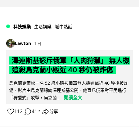
科技娛樂
生活娛樂
城中熱話
Lawton
1 日
澤連斯基怒斥俄軍「人肉狩獵」 無人機
追殺烏克蘭小販近 40 秒仍被炸傷
烏克蘭克爾松一名 52 歲小販被俄軍無人機追擊近 40 秒後被炸
傷，影片由烏克蘭總統澤連斯基公開。他直斥俄軍對平民進行
閱讀全文
「狩獵式」攻擊，烏克蘭...
112
41
分享
↗