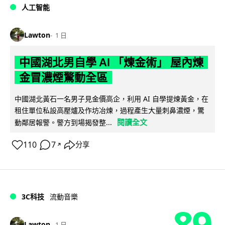
人工智能
Lawton
1 日
中國湖北男自學 AI 「煉金術」 屋內煉
金冒濃煙驚動全區
中國湖北黃石一名男子見金價高企，利用 AI 自學提煉黃金，在
租住單位私設高壓爐及作坊冶煉，過程產生大量刺鼻濃煙，驚
閱讀全文
動鄰居報警。警方到場揭發整...
110
7
分享
↗
3C科技
流動音樂
89
Lawton
1 日