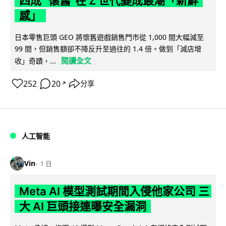
四成 "懷舊"在 Z 世代變成最潮「新鮮
感」
日本零售巨頭 GEO 將懷舊遊戲銷售門市從 1,000 間大幅減至
99 間，但銷售額卻不降反升至過往的 1.4 倍。做到「減店增
閱讀全文
收」奇蹟，...
252
20
分享
↗
人工智能
Vin
1 日
Meta AI 模型測試期間入侵他家公司 三
大 AI 巨頭接連曝安全漏洞