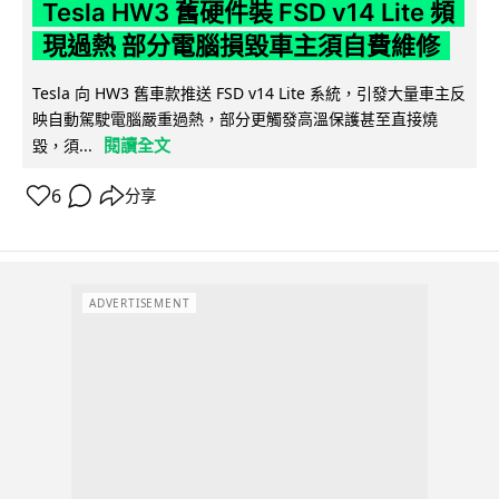
Tesla HW3 舊硬件裝 FSD v14 Lite 頻
現過熱 部分電腦損毀車主須自費維修
Tesla 向 HW3 舊車款推送 FSD v14 Lite 系統，引發大量車主反
映自動駕駛電腦嚴重過熱，部分更觸發高溫保護甚至直接燒
閱讀全文
毀，須...
6
分享
ADVERTISEMENT