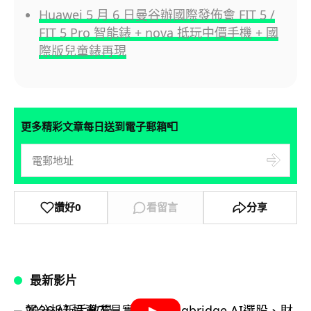
Huawei 5 月 6 日曼谷辦國際發佈會 FIT 5 /
FIT 5 Pro 智能錶 + nova 抵玩中價手機 + 國
際版兒童錶再現
📮
更多精彩文章每日送到電子郵箱
讚好
0
看留言
分享
最新影片