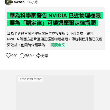
Lawton
14 小時
華為科學家警告 NVIDIA 已近物理極限
華為「韜定律」可繞過摩爾定律瓶頸
華為半導體首席科學家廖恒罕見接受近 5 小時專訪，警告
NVIDIA 等西方晶片巨頭正逼近物理極限，傳統製程升級已失經
閱讀全文
濟效益。他同時介紹華為...
991
369
分享
↗
ADVERTISEMENT