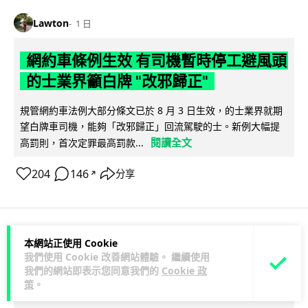
Lawton
1 日
網約車條例生效 有司機暫時停工避風頭
的士業界籲白牌 "改邪歸正"
規管網約車法例大部分條文已於 8 月 3 日生效，的士業界就期
望白牌車司機，能夠「改邪歸正」回流駕駛的士。新例大幅提
閱讀全文
高罰則，首次定罪最高罰款...
204
146
分享
↗
本網站正使用 Cookie
人工智能
我們使用 Cookie 改善網站體驗。 繼續使用
我們的網站即表示您同意我們的
Cookie 政
Lawton
1 日
策
。