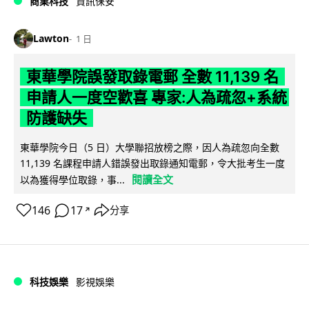
商業科技
資訊保安
Lawton
1 日
東華學院誤發取錄電郵 全數 11,139 名
申請人一度空歡喜 專家:人為疏忽+系統
防護缺失
東華學院今日（5 日）大學聯招放榜之際，因人為疏忽向全數
11,139 名課程申請人錯誤發出取錄通知電郵，令大批考生一度
閱讀全文
以為獲得學位取錄，事...
146
17
分享
↗
科技娛樂
影視娛樂