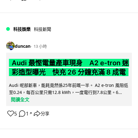
科技娛樂
科技新聞
duncan
13 小時
Audi 最慳電量產車現身 A2 e-tron 迷
彩造型曝光 快充 26 分鐘充滿 8 成電
Audi 呢部新車，能耗竟然係25年前嘅一半。 A2 e-tron 風阻低
至0.24，每百公里只需12.8 kWh，一度電行到7.8公里。6...
閱讀全文
5
1
分享
↗