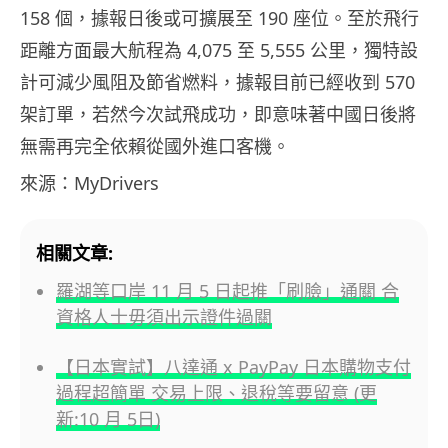
158 個，據報日後或可擴展至 190 座位。至於飛行
距離方面最大航程為 4,075 至 5,555 公里，獨特設
計可減少風阻及節省燃料，據報目前已經收到 570
架訂單，若然今次試飛成功，即意味著中國日後將
無需再完全依賴從國外進口客機。
來源：MyDrivers
相關文章:
羅湖等口岸 11 月 5 日起推「刷臉」通關 合
資格人士毋須出示證件過關
【日本實試】八達通 x PayPay 日本購物支付
過程超簡單 交易上限、退稅等要留意 (更
新:10 月 5日)