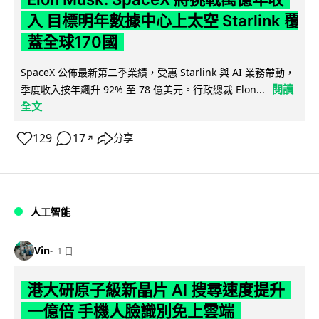
入 目標明年數據中心上太空 Starlink 覆
蓋全球170國
SpaceX 公佈最新第二季業績，受惠 Starlink 與 AI 業務帶動，
閱讀
季度收入按年飆升 92% 至 78 億美元。行政總裁 Elon...
全文
129
17
分享
↗
人工智能
Vin
1 日
港大研原子級新晶片 AI 搜尋速度提升
一億倍 手機人臉識別免上雲端