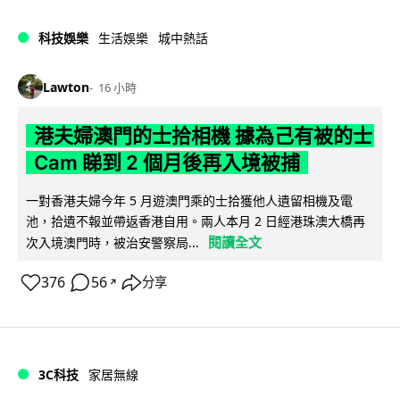
科技娛樂
生活娛樂
城中熱話
Lawton
16 小時
港夫婦澳門的士拾相機 據為己有被的士
Cam 睇到 2 個月後再入境被捕
一對香港夫婦今年 5 月遊澳門乘的士拾獲他人遺留相機及電
池，拾遺不報並帶返香港自用。兩人本月 2 日經港珠澳大橋再
閱讀全文
次入境澳門時，被治安警察局...
376
56
分享
↗
3C科技
家居無線