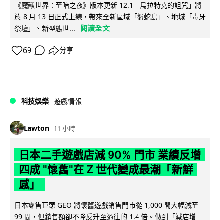
《魔獸世界：至暗之夜》版本更新 12.1「烏拉特克的詛咒」將
於 8 月 13 日正式上線，帶來全新區域「盤蛇島」、地城「毒牙
閱讀全文
祭壇」、新型態世...
69
分享
科技娛樂
遊戲情報
Lawton
11 小時
日本二手遊戲店減 90% 門市 業績反增
四成 "懷舊"在 Z 世代變成最潮「新鮮
感」
日本零售巨頭 GEO 將懷舊遊戲銷售門市從 1,000 間大幅減至
99 間，但銷售額卻不降反升至過往的 1.4 倍。做到「減店增