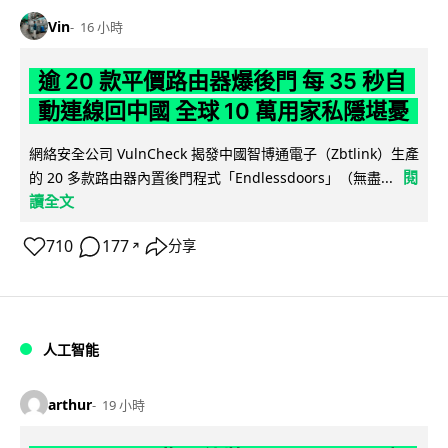
Vin
16 小時
逾 20 款平價路由器爆後門 每 35 秒自
動連線回中國 全球 10 萬用家私隱堪憂
網絡安全公司 VulnCheck 揭發中國智博通電子（Zbtlink）生產
閱
的 20 多款路由器內置後門程式「Endlessdoors」（無盡...
讀全文
710
177
分享
↗
人工智能
arthur
19 小時