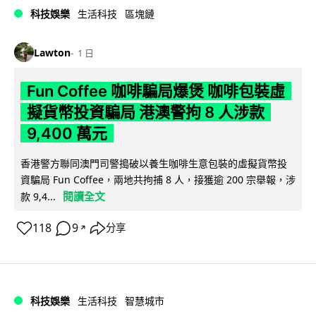
科技娛樂
生活科技
區塊鏈
Lawton
1 日
Fun Coffee 咖啡騙局爆煲 咖啡包裝虛
擬貨幣投資騙局 港澳警拘 8 人涉款
9,400 萬元
香港警方聯同澳門司警搗破以養生咖啡生意包裝的虛擬貨幣投
資騙局 Fun Coffee，兩地共拘捕 8 人，接獲逾 200 宗舉報，涉
閱讀全文
款 9,4...
118
9
分享
↗
科技娛樂
生活科技
智慧城市