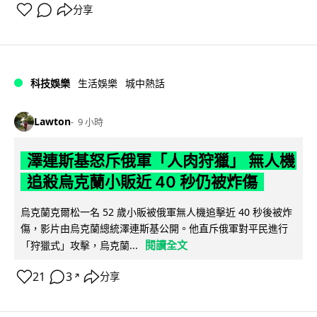
分享
科技娛樂
生活娛樂
城中熱話
Lawton
9 小時
澤連斯基怒斥俄軍「人肉狩獵」 無人機
追殺烏克蘭小販近 40 秒仍被炸傷
烏克蘭克爾松一名 52 歲小販被俄軍無人機追擊近 40 秒後被炸
傷，影片由烏克蘭總統澤連斯基公開。他直斥俄軍對平民進行
閱讀全文
「狩獵式」攻擊，烏克蘭...
21
3
分享
↗