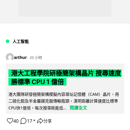
人工智能
arthur
20 小時
港大工程學院研極簡架構晶片 搜尋速度
勝標準 CPU 1 億倍
港大團隊研發極簡架構模擬內容尋址記憶體（CAM）晶片，用
二硫化鉬及半金屬銻克服傳輸瓶頸，漢明距離計算速度比標準
閱讀全文
CPU快1億倍，每次搜尋耗能低...
40
17
分享
↗