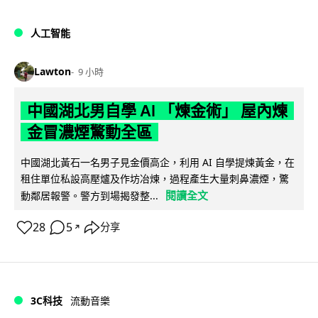
人工智能
Lawton
9 小時
中國湖北男自學 AI 「煉金術」 屋內煉
金冒濃煙驚動全區
中國湖北黃石一名男子見金價高企，利用 AI 自學提煉黃金，在
租住單位私設高壓爐及作坊冶煉，過程產生大量刺鼻濃煙，驚
閱讀全文
動鄰居報警。警方到場揭發整...
28
5
分享
↗
3C科技
流動音樂