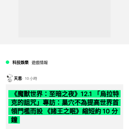
科技娛樂
遊戲情報
天恩
10 小時
《魔獸世界：至暗之夜》12.1 「烏拉特
克的詛咒」專訪：巢穴不為提高世界首
領門檻而設 《諸王之眠》縮短約 10 分
鐘