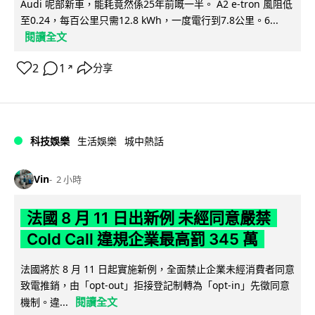
Audi 呢部新車，能耗竟然係25年前嘅一半。 A2 e-tron 風阻低
至0.24，每百公里只需12.8 kWh，一度電行到7.8公里。6...
閱讀全文
2
1
分享
↗
科技娛樂
生活娛樂
城中熱話
Vin
2 小時
法國 8 月 11 日出新例 未經同意嚴禁
Cold Call 違規企業最高罰 345 萬
法國將於 8 月 11 日起實施新例，全面禁止企業未經消費者同意
致電推銷，由「opt-out」拒接登記制轉為「opt-in」先徵同意
閱讀全文
機制。違...