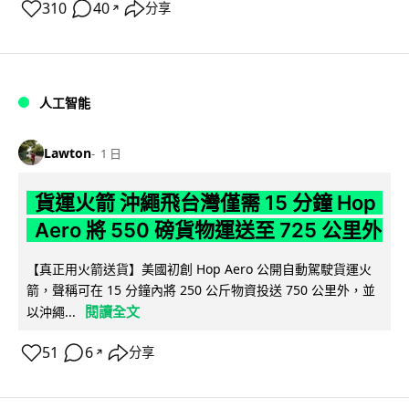
310
40
分享
↗
人工智能
Lawton
1 日
貨運火箭 沖繩飛台灣僅需 15 分鐘 Hop
Aero 將 550 磅貨物運送至 725 公里外
【真正用火箭送貨】美國初創 Hop Aero 公開自動駕駛貨運火
箭，聲稱可在 15 分鐘內將 250 公斤物資投送 750 公里外，並
閱讀全文
以沖繩...
51
6
分享
↗