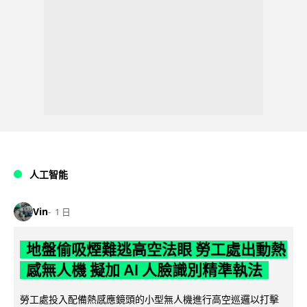
人工智能
Vin
1 日
地盤偷吸煙難逃高空法眼 勞工處出動熱
感無人機 擬加 AI 人臉識別精準執法
勞工處投入配備熱感應鏡頭的小型無人機進行高空巡邏以打擊