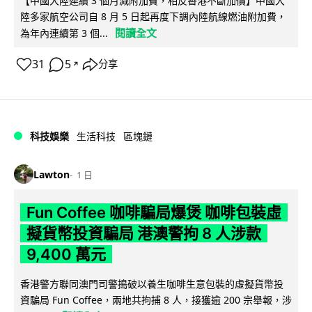
【中國大陸連續 3 個月減附加費，相反香港不斷加價】中國大
陸多家航空公司自 8 月 5 日起再度下調內陸航線燃油附加費，
閱讀全文
為年內連續第 3 個...
31
5
分享
↗
科技娛樂
生活科技
區塊鏈
Lawton
1 日
Fun Coffee 咖啡騙局爆煲 咖啡包裝虛
擬貨幣投資騙局 港澳警拘 8 人涉款
9,400 萬元
香港警方聯同澳門司警搗破以養生咖啡生意包裝的虛擬貨幣投
資騙局 Fun Coffee，兩地共拘捕 8 人，接獲逾 200 宗舉報，涉