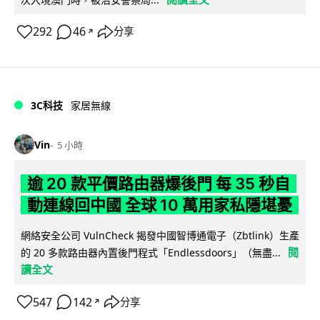
292
46
分享
↗
3C科技
家居無線
Vin
5 小時
逾 20 款平價路由器爆後門 每 35 秒自
動連線回中國 全球 10 萬用家私隱堪憂
網絡安全公司 VulnCheck 揭發中國智博通電子（Zbtlink）生產
閱
的 20 多款路由器內置後門程式「Endlessdoors」（無盡...
讀全文
547
142
分享
↗