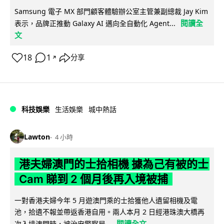
Samsung 電子 MX 部門顧客體驗辦公室主管兼副總裁 Jay Kim
閱讀全
表示，品牌正推動 Galaxy AI 邁向全自動化 Agent...
文
18
1
分享
↗
科技娛樂
生活娛樂
城中熱話
Lawton
4 小時
港夫婦澳門的士拾相機 據為己有被的士
Cam 睇到 2 個月後再入境被捕
一對香港夫婦今年 5 月遊澳門乘的士拾獲他人遺留相機及電
池，拾遺不報並帶返香港自用。兩人本月 2 日經港珠澳大橋再
閱讀全文
次入境澳門時，被治安警察局...