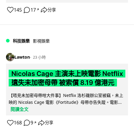
145
17
分享
↗
科技娛樂
影視娛樂
Lawton
23 小時
Nicolas Cage 主演未上映電影 Netflix
遺失未加密母帶 被索償 8.19 億港元
【唔見未加密母帶咁大件事】Netflix 洛杉磯辦公室被竊，未上
映的 Nicolas Cage 電影《Fortitude》母帶亦告失蹤。電影...
閱讀全文
168
9
分享
↗