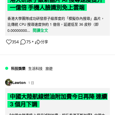
一億倍 手機人臉識別免上雲端
香港大學團隊成功研發原子級厚度的「模擬存內搜尋」晶片，
比傳統 CPU 搜尋速度快約 1 億倍，延遲低至 36 皮秒（即
閱讀全文
0.00000000...
354
75
分享
↗
科技娛樂
生活科技
旅遊
Lawton
1 日
中國大陸航線燃油附加費今日再降 連續
3 個月下調