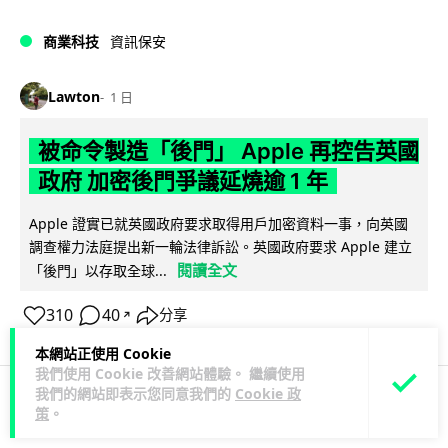
商業科技
資訊保安
Lawton
1 日
被命令製造「後門」 Apple 再控告英國
政府 加密後門爭議延燒逾 1 年
Apple 證實已就英國政府要求取得用戶加密資料一事，向英國
調查權力法庭提出新一輪法律訴訟。英國政府要求 Apple 建立
閱讀全文
「後門」以存取全球...
310
40
分享
↗
本網站正使用 Cookie
我們使用 Cookie 改善網站體驗。 繼續使用
我們的網站即表示您同意我們的
Cookie 政
策
。
科技娛樂
遊戲情報