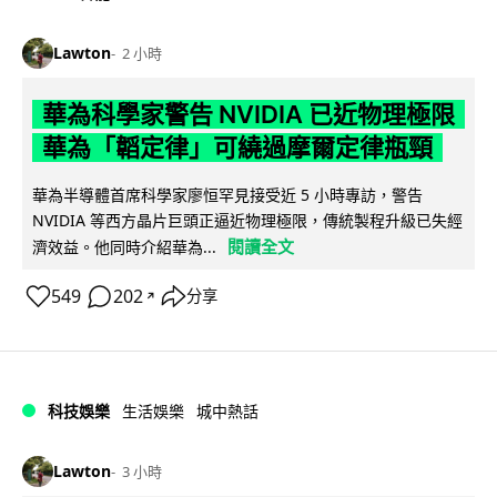
Lawton
2 小時
華為科學家警告 NVIDIA 已近物理極限
華為「韜定律」可繞過摩爾定律瓶頸
華為半導體首席科學家廖恒罕見接受近 5 小時專訪，警告
NVIDIA 等西方晶片巨頭正逼近物理極限，傳統製程升級已失經
閱讀全文
濟效益。他同時介紹華為...
549
202
分享
↗
科技娛樂
生活娛樂
城中熱話
Lawton
3 小時