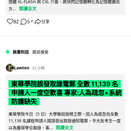
憶體 XL-FLASH 與 CXL 介面，將快閃記憶體轉化為記憶體擴充
閱讀全文
方...
82
5
分享
↗
商業科技
資訊保安
Lawton
22 小時
東華學院誤發取錄電郵 全數 11,139 名
申請人一度空歡喜 專家:人為疏忽+系統
防護缺失
東華學院今日（5 日）大學聯招放榜之際，因人為疏忽向全數
11,139 名課程申請人錯誤發出取錄通知電郵，令大批考生一度
閱讀全文
以為獲得學位取錄，事...