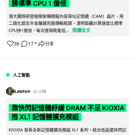
勝標準 CPU 1 億倍
港大團隊研發極簡架構模擬內容尋址記憶體（CAM）晶片，用
二硫化鉬及半金屬銻克服傳輸瓶頸，漢明距離計算速度比標準
閱讀全文
CPU快1億倍，每次搜尋耗能低...
36
17
分享
↗
人工智能
Lawton
22 小時
靠快閃記憶體紓緩 DRAM 不足 KIOXIA
推 XL1 記憶體擴充模組
KIOXIA 發表全新記憶體擴充模組 XL1 系列，結合低延遲快閃記