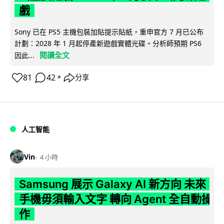
戲
Sony 已在 PS5 主機包裝加貼提示貼紙，重申官方 7 月已公布
計劃：2028 年 1 月起停產新遊戲實體光碟。分析師預期 PS6
閱讀全文
因此...
81
42
分享
↗
人工智能
Vin
4 小時
Samsung 展示 Galaxy AI 新方向 未來
手機毋須輸入文字 轉向 Agent 全自動操
作