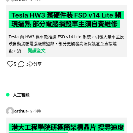
Tesla HW3 舊硬件裝 FSD v14 Lite 頻
現過熱 部分電腦損毀車主須自費維修
Tesla 向 HW3 舊車款推送 FSD v14 Lite 系統，引發大量車主反
映自動駕駛電腦嚴重過熱，部分更觸發高溫保護甚至直接燒
閱讀全文
毀，須...
5
分享
人工智能
arthur
9 小時
港大工程學院研極簡架構晶片 搜尋速度