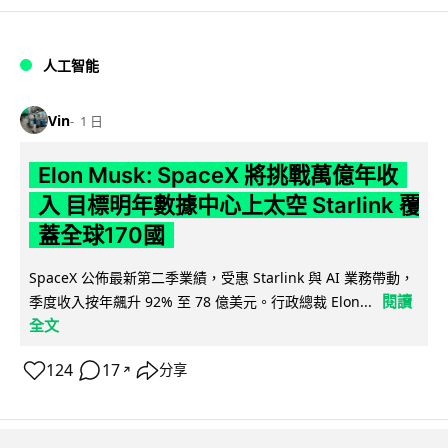
人工智能
Vin
1 日
Elon Musk: SpaceX 將挑戰萬億年收
入 目標明年數據中心上太空 Starlink 覆
蓋全球170國
SpaceX 公佈最新第二季業績，受惠 Starlink 與 AI 業務帶動，
閱讀
季度收入按年飆升 92% 至 78 億美元。行政總裁 Elon...
全文
124
17
分享
↗