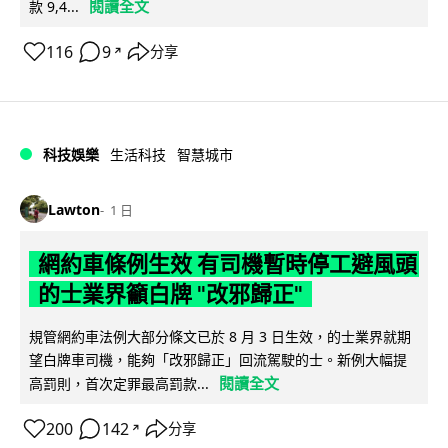
閱讀全文
款 9,4...
116
9
分享
↗
科技娛樂
生活科技
智慧城市
Lawton
1 日
網約車條例生效 有司機暫時停工避風頭
的士業界籲白牌 "改邪歸正"
規管網約車法例大部分條文已於 8 月 3 日生效，的士業界就期
望白牌車司機，能夠「改邪歸正」回流駕駛的士。新例大幅提
閱讀全文
高罰則，首次定罪最高罰款...
200
142
分享
↗