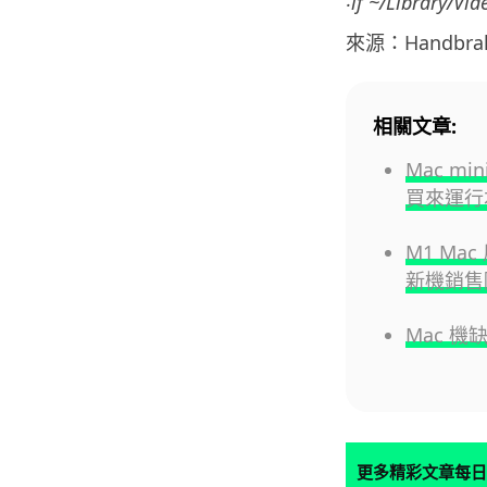
‧if ~/Library
來源：Handbra
相關文章:
Mac m
買來運行本
M1 Mac
新機銷售
Mac 
更多精彩文章每日