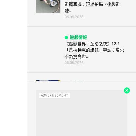
監聽耳機：現場拍攝、後製監
聽...
06.08.2026
遊戲情報
《魔獸世界：至暗之夜》12.1
「烏拉特克的詛咒」專訪：巢穴
不為提高世...
06.08.2026
遊戲情報
日本二手遊戲店減 90% 門市 業
績反增四成 “懷...
ADVERTISEMENT
06.08.2026
人工智能
Meta AI 模型測試期間入侵他家
公司 三大 AI 巨頭接連曝安全