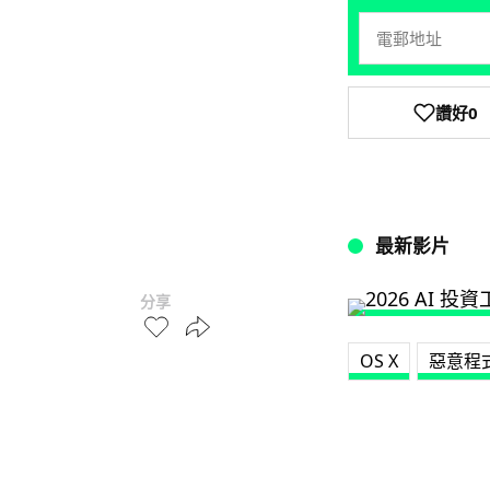
讚好
0
最新影片
分享
OS X
惡意程