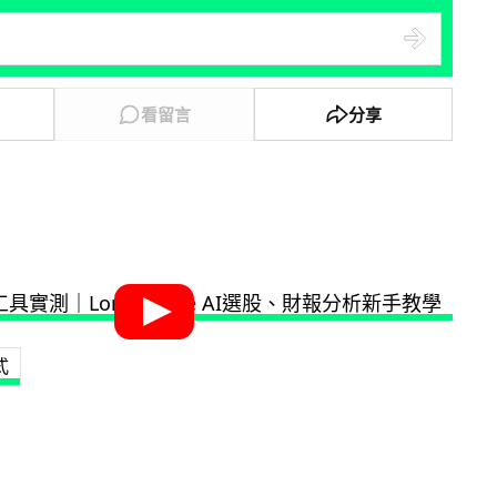
看留言
分享
式