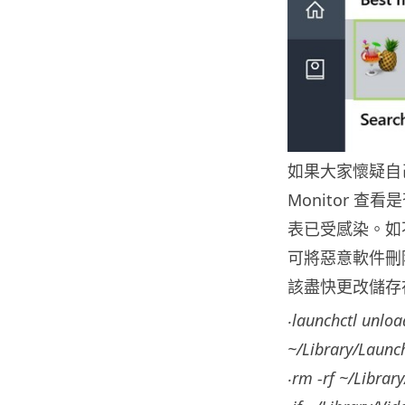
如果大家懷疑自己的
Monitor 查
表已受感染。如不
可將惡意軟件刪除
該盡快更改儲存在
‧launchctl unloa
~/Library/Launch
‧rm -rf ~/Librar