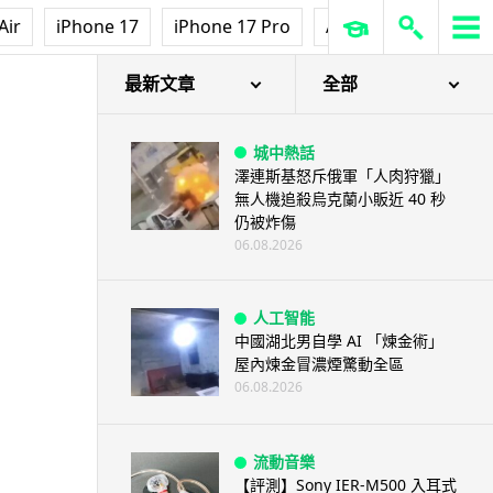
Air
iPhone 17
iPhone 17 Pro
AirPods Pro 3
Ap
最新文章
全部
城中熱話
澤連斯基怒斥俄軍「人肉狩獵」
無人機追殺烏克蘭小販近 40 秒
仍被炸傷
06.08.2026
人工智能
中國湖北男自學 AI 「煉金術」
屋內煉金冒濃煙驚動全區
06.08.2026
流動音樂
【評測】Sony IER-M500 入耳式