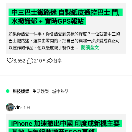
中三巴士鐵路迷 自製紙皮遙控巴士 門,
水撥識郁 + 實時GPS報站
如果你熱愛一件事，你會熱愛到怎樣的程度？一位就讀中三的
巴士鐵路迷，選擇由零開始，把自己的興趣一步步變成真正可
閱讀全文
以運作的作品。他以紙皮親手製作出...
3,652
210
分享
↗
科技娛樂
生活娛樂
城中熱話
Vin
1 日
iPhone 加速撤出中國 印度成新機主要