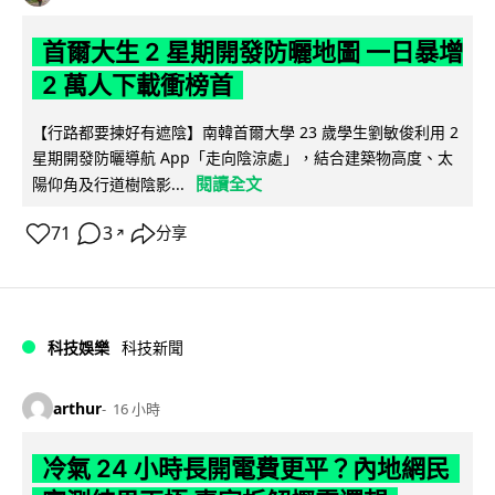
首爾大生 2 星期開發防曬地圖 一日暴增
2 萬人下載衝榜首
【行路都要揀好有遮陰】南韓首爾大學 23 歲學生劉敏俊利用 2
星期開發防曬導航 App「走向陰涼處」，結合建築物高度、太
閱讀全文
陽仰角及行道樹陰影...
71
3
分享
↗
科技娛樂
科技新聞
arthur
16 小時
冷氣 24 小時長開電費更平？內地網民