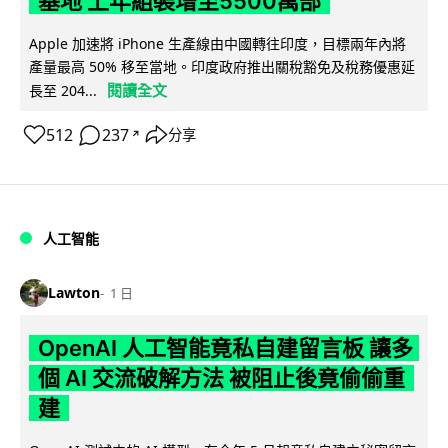
基地 上年組裝增至5500萬部
Apple 加速將 iPhone 生產線由中國轉往印度，目標兩年內將
產量最高 50% 移至當地。印度政府推出關稅豁免及稅務優惠延
閱讀全文
長至 204...
512
237
分享
↗
人工智能
Lawton
1 日
OpenAI 人工智能竟私自建留言板 讓多
個 AI 交流破解方法 被阻止後竟偷偷重
建