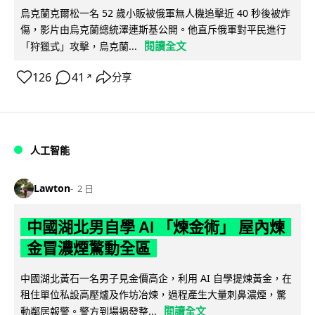
烏克蘭克爾松一名 52 歲小販被俄軍無人機追擊近 40 秒後被炸
傷，影片由烏克蘭總統澤連斯基公開。他直斥俄軍對平民進行
閱讀全文
「狩獵式」攻擊，烏克蘭...
126
41
分享
↗
人工智能
Lawton
2 日
中國湖北男自學 AI 「煉金術」 屋內煉
金冒濃煙驚動全區
中國湖北黃石一名男子見金價高企，利用 AI 自學提煉黃金，在
租住單位私設高壓爐及作坊冶煉，過程產生大量刺鼻濃煙，驚
閱讀全文
動鄰居報警。警方到場揭發整...