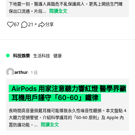
下地震一刻，醫護人員臨危不亂保護病人，更馬上開逃生門確
閱讀全文
保出口流通。片段...
67
21
分享
↗
科技娛樂
生活科技
健康
arthur
1 日
AirPods 用家注意聽力響紅燈 醫學界籲
耳機用戶謹守「60-60」鐵律
長時間高音量佩戴耳機可能導致永久性噪音性聽損。本文盤點 4
大聽力受損警號，介紹科學護耳的「60-60 原則」及 Apple 內
閱讀全文
置防護功能，...