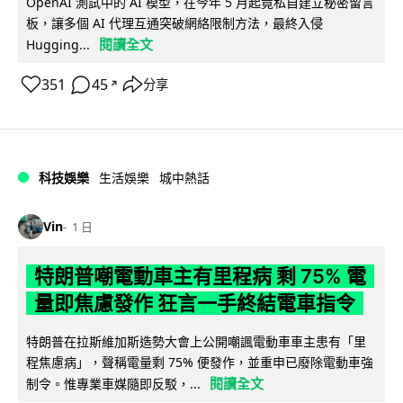
OpenAI 測試中的 AI 模型，在今年 5 月起竟私自建立秘密留言
板，讓多個 AI 代理互通突破網絡限制方法，最終入侵
閱讀全文
Hugging...
351
45
分享
↗
科技娛樂
生活娛樂
城中熱話
Vin
1 日
特朗普嘲電動車主有里程病 剩 75% 電
量即焦慮發作 狂言一手終結電車指令
特朗普在拉斯維加斯造勢大會上公開嘲諷電動車車主患有「里
程焦慮病」，聲稱電量剩 75% 便發作，並重申已廢除電動車強
閱讀全文
制令。惟專業車媒隨即反駁，...