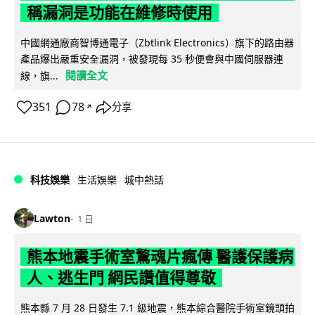
稱漏洞是功能在維修時使用
中國網通廠商智博通電子（Zbtlink Electronics）旗下的路由器
產品爆出嚴重安全漏洞，被發現每 35 秒便會與中國伺服器連
閱讀全文
線，旗...
351
78
分享
↗
科技娛樂
生活娛樂
城中熱話
Lawton
1 日
熊本地震手術室驚魂片瘋傳 醫護保護病
人、逃生門 網民讚值得尊敬
熊本縣 7 月 28 日發生 7.1 級地震，熊本綜合醫院手術室鏡頭拍