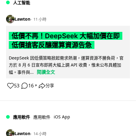
人工智能
Lawton
11 小時
低價不再！DeepSeek 大幅加價在即
低價搶客反釀運算資源告急
DeepSeek 因低價策略掀起需求熱潮，運算資源不勝負荷，官
方於 8 月 6 日宣布即將大幅上調 API 收費，惟未公布具體加
閱讀全文
幅。事件與...
53
16
分享
↗
iOS App
應用軟件
應用軟件
Lawton
14 小時