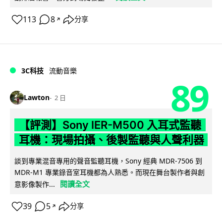
113
8
分享
↗
3C科技
流動音樂
89
Lawton
2 日
【評測】Sony IER-M500 入耳式監聽
耳機：現場拍攝、後製監聽與人聲利器
談到專業混音專用的聲音監聽耳機，Sony 經典 MDR-7506 到
MDR-M1 專業錄音室耳機都為人熟悉。而現在舞台製作者與創
閱讀全文
意影像製作...
39
5
分享
↗