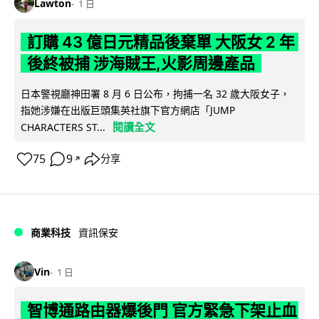
Lawton
1 日
訂購 43 億日元精品後棄單 大阪女 2 年
後終被捕 涉海賊王,火影周邊產品
日本警視廳神田署 8 月 6 日公布，拘捕一名 32 歲大阪女子，
指她涉嫌在出版巨頭集英社旗下官方網店「JUMP
閱讀全文
CHARACTERS ST...
75
9
分享
↗
商業科技
資訊保安
Vin
1 日
智博通路由器爆後門 官方緊急下架止血