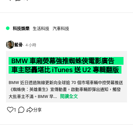
科技娛樂
生活科技
汽車科技
藍骨
4 小時
BMW 車廂熒幕強推蜘蛛俠電影廣告
車主怒轟堪比 iTunes 送 U2 專輯翻版
BMW 近日透過無線更新向全球逾 70 個市場車輛中控熒幕推送
《蜘蛛俠：英雄重生》宣傳動畫，啟動車輛即彈出通知，觸發
閱讀全文
大批車主不滿。BMW 早...
1
分享