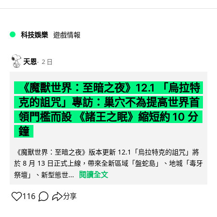
科技娛樂
遊戲情報
天恩
2 日
《魔獸世界：至暗之夜》12.1 「烏拉特
克的詛咒」專訪：巢穴不為提高世界首
領門檻而設 《諸王之眠》縮短約 10 分
鐘
《魔獸世界：至暗之夜》版本更新 12.1「烏拉特克的詛咒」將
於 8 月 13 日正式上線，帶來全新區域「盤蛇島」、地城「毒牙
閱讀全文
祭壇」、新型態世...
116
分享