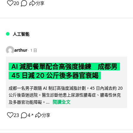
20
分享
人工智能
arthur
1 日
AI 減肥餐單配合高強度操練 成都男
45 日減 20 公斤後多器官衰竭
成都一名男子跟隨 AI 制訂高強度減脂計劃，45 日內減去約 20
公斤後昏迷送院。醫生診斷他患上尿源性膿毒症、膿毒性休克
閱讀全文
及多器官功能障礙。...
23
4
分享
↗