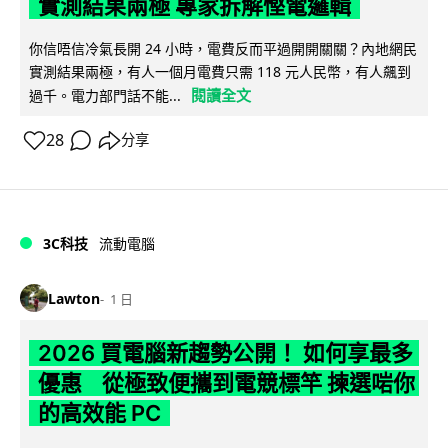
實測結果兩極 專家拆解慳電邏輯
你信唔信冷氣長開 24 小時，電費反而平過開開關關？內地網民
實測結果兩極，有人一個月電費只需 118 元人民幣，有人飆到
閱讀全文
過千。電力部門話不能...
28
分享
3C科技
流動電腦
Lawton
1 日
2026 買電腦新趨勢公開！ 如何享最多
優惠 從極致便攜到電競標竿 揀選啱你
的高效能 PC