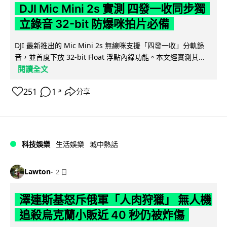
DJI Mic Mini 2s 實測 四發一收同步獨
立錄音 32-bit 防爆咪拍片必備
DJI 最新推出的 Mic Mini 2s 無線咪支援「四發一收」分軌錄
音，並首度下放 32-bit Float 浮點內錄功能。本文經實測其...
閱讀全文
251
1
分享
↗
科技娛樂
生活娛樂
城中熱話
Lawton
2 日
澤連斯基怒斥俄軍「人肉狩獵」 無人機
追殺烏克蘭小販近 40 秒仍被炸傷