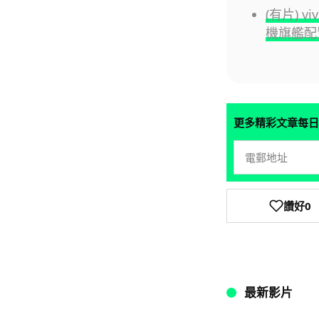
(有片) v
機旗艦配
更多精彩文章每日
讚好
0
最新影片