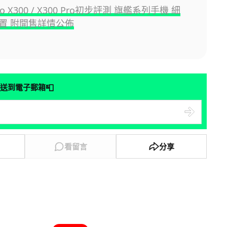
ivo X300 / X300 Pro初步評測 旗艦系列手機 細
置 附開售詳情公佈
📮
送到電子郵箱
看留言
分享