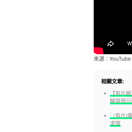
來源：YouTube
相關文章:
【有片睇】
解發現只裝
（有片)
求情