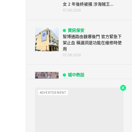
女 2 年後終被捕 涉海賊王...
07.08.2026
資訊保安
智博通路由器爆後門 官方緊急下
架止血 稱漏洞是功能在維修時使
用
07.08.2026
城中熱話
熊本地震手術室驚魂片瘋傳 醫護
保護病人、逃生門 網民讚值得
尊...
ADVERTISEMENT
07.08.2026
健康
AirPods 用家注意聽力響紅燈 醫
學界籲耳機用戶謹守「60-60」...