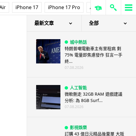
Air
iPhone 17
iPhone 17 Pro
AirPods Pro 3
Ap
最新文章
全部
城中熱話
特朗普嘲電動車主有里程病 剩
75% 電量即焦慮發作 狂言一手
終...
07.08.2026
人工智能
微軟刪走 32GB RAM 遊戲建議
分析: 為 8GB Surf...
07.08.2026
影視娛樂
訂購 43 億日元精品後棄單 大阪