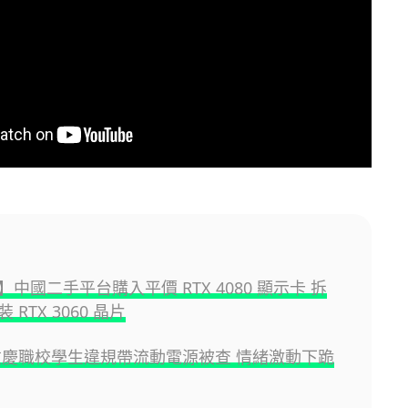
中國二手平台購入平價 RTX 4080 顯示卡 拆
 RTX 3060 晶片
重慶職校學生違規帶流動電源被查 情緒激動下跪