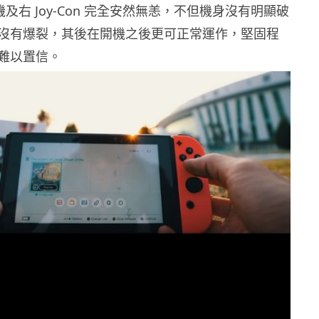
 主機及右 Joy-Con 完全安然無恙，不但機身沒有明顯破
沒有爆裂，其後在開機之後更可正常運作，堅固程
難以置信。