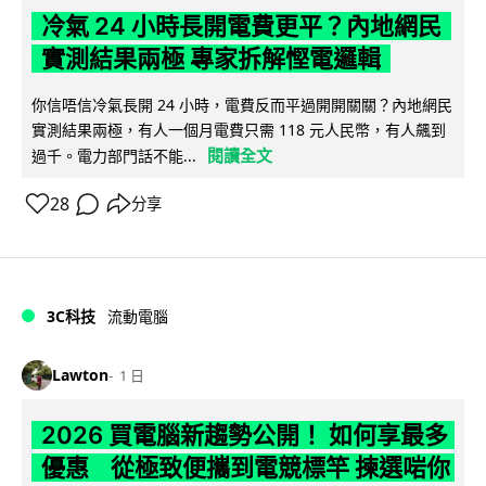
冷氣 24 小時長開電費更平？內地網民
實測結果兩極 專家拆解慳電邏輯
你信唔信冷氣長開 24 小時，電費反而平過開開關關？內地網民
實測結果兩極，有人一個月電費只需 118 元人民幣，有人飆到
閱讀全文
過千。電力部門話不能...
28
分享
3C科技
流動電腦
Lawton
1 日
2026 買電腦新趨勢公開！ 如何享最多
優惠 從極致便攜到電競標竿 揀選啱你