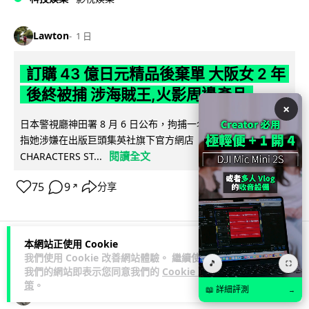
Lawton
1 日
訂購 43 億日元精品後棄單 大阪女 2 年
後終被捕 涉海賊王,火影周邊產品
×
日本警視廳神田署 8 月 6 日公布，拘捕一名 32 歲大阪女子，
指她涉嫌在出版巨頭集英社旗下官方網店「JUMP
閱讀全文
CHARACTERS ST...
75
9
分享
↗
本網站正使用 Cookie
我們使用 Cookie 改善網站體驗。 繼續使用
商業科技
資訊保安
🎵
⛶
我們的網站即表示您同意我們的
Cookie 政
策
。
📖 詳細評測
→
Vin
1 日