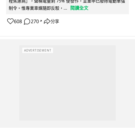
程焦慮病」，聲稱電量剩 75% 便發作，並重申已廢除電動車強
閱讀全文
制令。惟專業車媒隨即反駁，...
608
270
分享
↗
ADVERTISEMENT