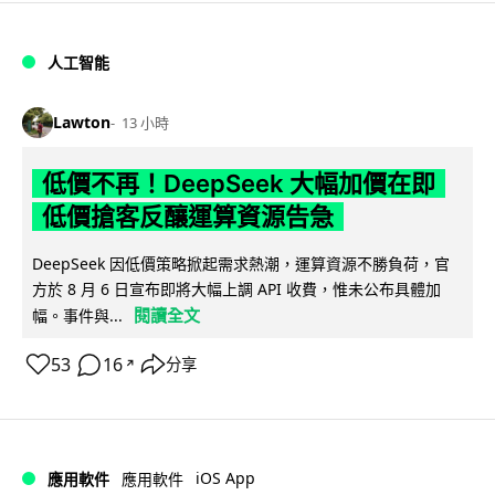
人工智能
Lawton
13 小時
低價不再！DeepSeek 大幅加價在即
低價搶客反釀運算資源告急
DeepSeek 因低價策略掀起需求熱潮，運算資源不勝負荷，官
方於 8 月 6 日宣布即將大幅上調 API 收費，惟未公布具體加
閱讀全文
幅。事件與...
53
16
分享
↗
iOS App
應用軟件
應用軟件