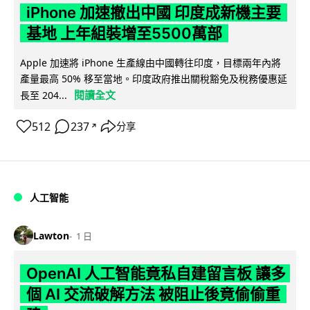
iPhone 加速撤出中國 印度成新機主要
基地 上年組裝增至5500萬部
Apple 加速將 iPhone 生產線由中國轉往印度，目標兩年內將
產量最高 50% 移至當地。印度政府推出關稅豁免及稅務優惠延
閱讀全文
長至 204...
512
237
分享
↗
人工智能
Lawton
1 日
OpenAI 人工智能竟私自建留言板 讓多
個 AI 交流破解方法 被阻止後竟偷偷重