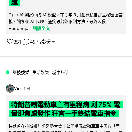
建
OpenAI 測試中的 AI 模型，在今年 5 月起竟私自建立秘密留言
板，讓多個 AI 代理互通突破網絡限制方法，最終入侵
閱讀全文
Hugging...
351
45
分享
↗
科技娛樂
生活娛樂
城中熱話
Vin
1 日
特朗普嘲電動車主有里程病 剩 75% 電
量即焦慮發作 狂言一手終結電車指令
特朗普在拉斯維加斯造勢大會上公開嘲諷電動車車主患有「里