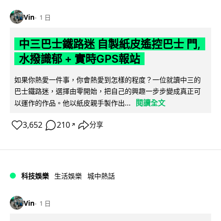
Vin
1 日
中三巴士鐵路迷 自製紙皮遙控巴士 門,
水撥識郁 + 實時GPS報站
如果你熱愛一件事，你會熱愛到怎樣的程度？一位就讀中三的
巴士鐵路迷，選擇由零開始，把自己的興趣一步步變成真正可
閱讀全文
以運作的作品。他以紙皮親手製作出...
3,652
210
分享
↗
科技娛樂
生活娛樂
城中熱話
Vin
1 日