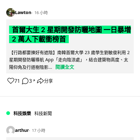
Lawton
16 小時
首爾大生 2 星期開發防曬地圖 一日暴增
2 萬人下載衝榜首
【行路都要揀好有遮陰】南韓首爾大學 23 歲學生劉敏俊利用 2
星期開發防曬導航 App「走向陰涼處」，結合建築物高度、太
閱讀全文
陽仰角及行道樹陰影...
71
3
分享
↗
科技娛樂
科技新聞
arthur
17 小時