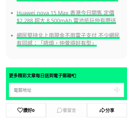
Huawei nova 15 Max 香港今日開售 定價
$2,288 超大 8,500mAh 電池抵玩仲有嘢送
網民堅持北上用現金不用電子支付 不少網民
有同感：「唔煩，仲覺得好有型」
📮
更多精彩文章每日送到電子郵箱
讚好
0
看留言
分享