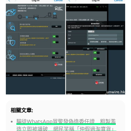
相關文章:
騙徒WhatsApp冒警發偽造委任證 粗製濫
造立即被識破 網民笑稱「仲假過淘寶貨」