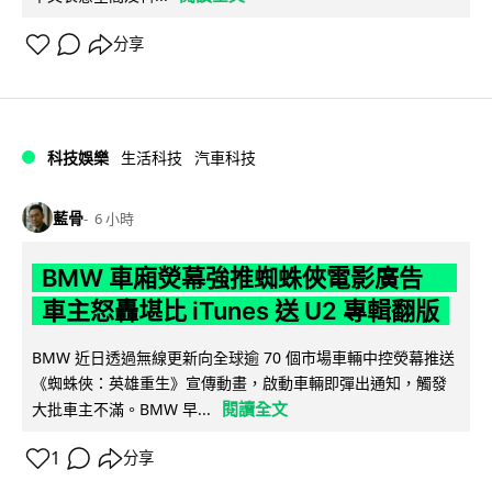
分享
科技娛樂
生活科技
汽車科技
藍骨
6 小時
BMW 車廂熒幕強推蜘蛛俠電影廣告
車主怒轟堪比 iTunes 送 U2 專輯翻版
BMW 近日透過無線更新向全球逾 70 個市場車輛中控熒幕推送
《蜘蛛俠：英雄重生》宣傳動畫，啟動車輛即彈出通知，觸發
閱讀全文
大批車主不滿。BMW 早...
1
分享