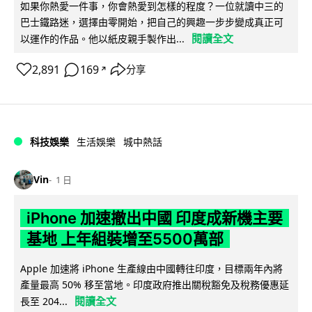
如果你熱愛一件事，你會熱愛到怎樣的程度？一位就讀中三的
巴士鐵路迷，選擇由零開始，把自己的興趣一步步變成真正可
閱讀全文
以運作的作品。他以紙皮親手製作出...
2,891
169
分享
↗
科技娛樂
生活娛樂
城中熱話
Vin
1 日
iPhone 加速撤出中國 印度成新機主要
基地 上年組裝增至5500萬部
Apple 加速將 iPhone 生產線由中國轉往印度，目標兩年內將
產量最高 50% 移至當地。印度政府推出關稅豁免及稅務優惠延
閱讀全文
長至 204...