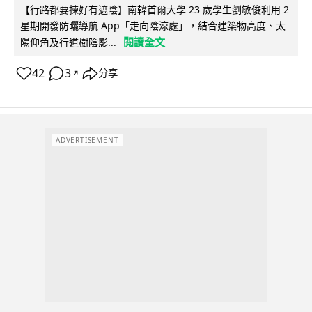
【行路都要揀好有遮陰】南韓首爾大學 23 歲學生劉敏俊利用 2
星期開發防曬導航 App「走向陰涼處」，結合建築物高度、太
閱讀全文
陽仰角及行道樹陰影...
42
3
分享
↗
ADVERTISEMENT