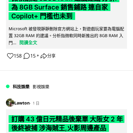
為 8GB Surface 銷售鋪路 連自家
Copilot+ 門檻也未到
Microsoft 被發現靜靜刪除官方網站上，對遊戲玩家要為電腦配
置 32GB RAM 的建議。分析指微軟同時新推出的 8GB RAM 入
閱讀全文
門...
158
15
分享
↗
科技娛樂
影視娛樂
Lawton
1 日
訂購 43 億日元精品後棄單 大阪女 2 年
後終被捕 涉海賊王,火影周邊產品