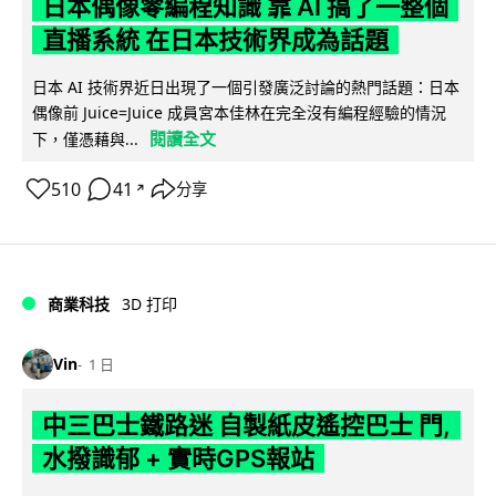
日本偶像零編程知識 靠 AI 搞了一整個
直播系統 在日本技術界成為話題
日本 AI 技術界近日出現了一個引發廣泛討論的熱門話題：日本
偶像前 Juice=Juice 成員宮本佳林在完全沒有編程經驗的情況
閱讀全文
下，僅憑藉與...
510
41
分享
↗
商業科技
3D 打印
Vin
1 日
中三巴士鐵路迷 自製紙皮遙控巴士 門,
水撥識郁 + 實時GPS報站