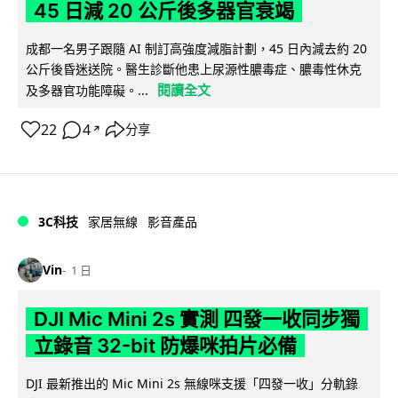
45 日減 20 公斤後多器官衰竭
成都一名男子跟隨 AI 制訂高強度減脂計劃，45 日內減去約 20
公斤後昏迷送院。醫生診斷他患上尿源性膿毒症、膿毒性休克
閱讀全文
及多器官功能障礙。...
22
4
分享
↗
3C科技
家居無線
影音產品
Vin
1 日
DJI Mic Mini 2s 實測 四發一收同步獨
立錄音 32-bit 防爆咪拍片必備
DJI 最新推出的 Mic Mini 2s 無線咪支援「四發一收」分軌錄