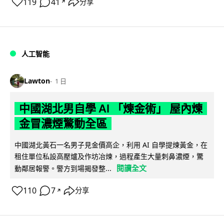
119
41
分享
↗
人工智能
Lawton
1 日
中國湖北男自學 AI 「煉金術」 屋內煉
金冒濃煙驚動全區
中國湖北黃石一名男子見金價高企，利用 AI 自學提煉黃金，在
租住單位私設高壓爐及作坊冶煉，過程產生大量刺鼻濃煙，驚
閱讀全文
動鄰居報警。警方到場揭發整...
110
7
分享
↗