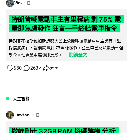
Vin
1 日
特朗普嘲電動車主有里程病 剩 75% 電
量即焦慮發作 狂言一手終結電車指令
特朗普在拉斯維加斯造勢大會上公開嘲諷電動車車主患有「里
程焦慮病」，聲稱電量剩 75% 便發作，並重申已廢除電動車強
閱讀全文
制令。惟專業車媒隨即反駁，...
580
263
分享
↗
人工智能
Lawton
1 日
微軟刪走 32GB RAM 遊戲建議 分析: