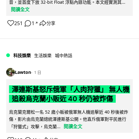
音，並首度下放 32-bit Float 浮點內錄功能。本文經實測其...
閱讀全文
251
1
分享
↗
科技娛樂
生活娛樂
城中熱話
Lawton
1 日
澤連斯基怒斥俄軍「人肉狩獵」 無人機
追殺烏克蘭小販近 40 秒仍被炸傷
烏克蘭克爾松一名 52 歲小販被俄軍無人機追擊近 40 秒後被炸
傷，影片由烏克蘭總統澤連斯基公開。他直斥俄軍對平民進行
閱讀全文
「狩獵式」攻擊，烏克蘭...