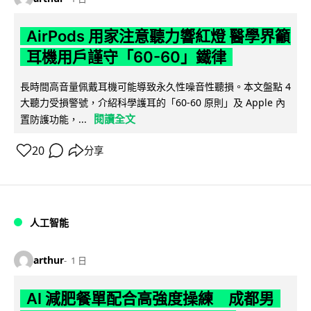
AirPods 用家注意聽力響紅燈 醫學界籲
耳機用戶謹守「60-60」鐵律
長時間高音量佩戴耳機可能導致永久性噪音性聽損。本文盤點 4
大聽力受損警號，介紹科學護耳的「60-60 原則」及 Apple 內
閱讀全文
置防護功能，...
20
分享
人工智能
arthur
1 日
AI 減肥餐單配合高強度操練 成都男