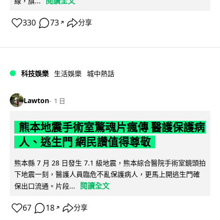
閱讀全文
線，旗...
330
73
分享
↗
科技娛樂
生活娛樂
城中熱話
Lawton
1 日
熊本地震手術室驚魂片瘋傳 醫護保護病
人、逃生門 網民讚值得尊敬
熊本縣 7 月 28 日發生 7.1 級地震，熊本綜合醫院手術室鏡頭拍
下地震一刻，醫護人員臨危不亂保護病人，更馬上開逃生門確
閱讀全文
保出口流通。片段...
67
18
分享
↗