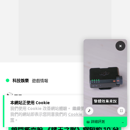
×
科技娛樂
遊戲情報
天恩
2 日
本網站正使用 Cookie
我們使用 Cookie 改善網站體驗。 繼續使用
🎵
《魔獸世界：至暗之夜》12.1 「烏拉特
⛶
我們的網站即表示您同意我們的
Cookie 政
策
。
克的詛咒」專訪：巢穴不為提高世界首
📖 詳細評測
→
領門檻而設 《諸王之眠》縮短約 10 分