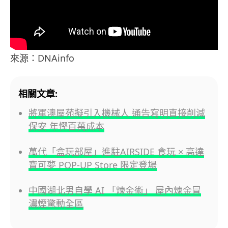
來源：DNAinfo
相關文章:
將軍澳屋苑擬引入機械人 通告寫明直接削減
保安 年慳百萬成本
萬代「盒玩部屋」進駐AIRSIDE 食玩 × 高達
寶可夢 POP-UP Store 限定登場
中國湖北男自學 AI 「煉金術」 屋內煉金冒
濃煙驚動全區