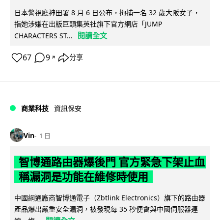
日本警視廳神田署 8 月 6 日公布，拘捕一名 32 歲大阪女子，
指她涉嫌在出版巨頭集英社旗下官方網店「JUMP
閱讀全文
CHARACTERS ST...
67
9
分享
↗
商業科技
資訊保安
Vin
1 日
智博通路由器爆後門 官方緊急下架止血
稱漏洞是功能在維修時使用
中國網通廠商智博通電子（Zbtlink Electronics）旗下的路由器
產品爆出嚴重安全漏洞，被發現每 35 秒便會與中國伺服器連