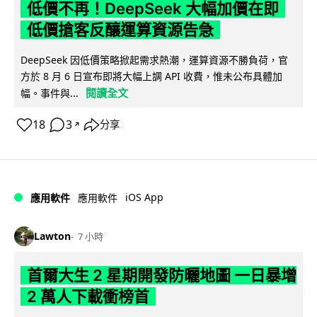
低價不再！DeepSeek 大幅加價在即
低價搶客反釀運算資源告急
DeepSeek 因低價策略掀起需求熱潮，運算資源不勝負荷，官
方於 8 月 6 日宣布即將大幅上調 API 收費，惟未公布具體加
閱讀全文
幅。事件與...
18
3
分享
↗
iOS App
應用軟件
應用軟件
Lawton
7 小時
首爾大生 2 星期開發防曬地圖 一日暴增
2 萬人下載衝榜首