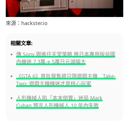
來源：hackster.io
相關文章:
傳 Sony 跟進任天堂策略 推日本專用版益國
內機迷 7.3萬→ 5萬日元減幅大
《GTA 6》首批發售將只限遊戲主機 Take-
Two: 遊戲主機機迷才是核心玩家
人形機械人陷「本末倒置」迷局 Mark
Cuban 預言人形機械人 10 年內失敗