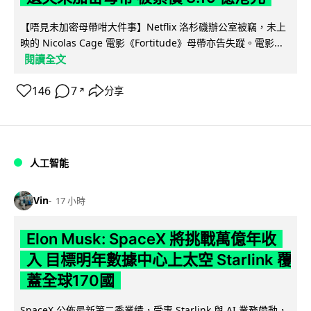
【唔見未加密母帶咁大件事】Netflix 洛杉磯辦公室被竊，未上
映的 Nicolas Cage 電影《Fortitude》母帶亦告失蹤。電影...
閱讀全文
146
7
分享
↗
人工智能
Vin
17 小時
Elon Musk: SpaceX 將挑戰萬億年收
入 目標明年數據中心上太空 Starlink 覆
蓋全球170國
SpaceX 公佈最新第二季業績，受惠 Starlink 與 AI 業務帶動，