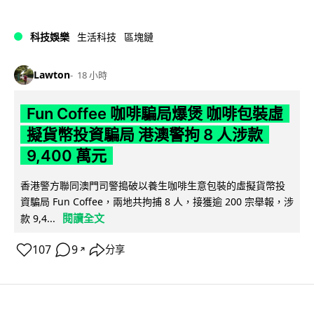
科技娛樂
生活科技
區塊鏈
Lawton
18 小時
Fun Coffee 咖啡騙局爆煲 咖啡包裝虛
擬貨幣投資騙局 港澳警拘 8 人涉款
9,400 萬元
香港警方聯同澳門司警搗破以養生咖啡生意包裝的虛擬貨幣投
資騙局 Fun Coffee，兩地共拘捕 8 人，接獲逾 200 宗舉報，涉
閱讀全文
款 9,4...
107
9
分享
↗