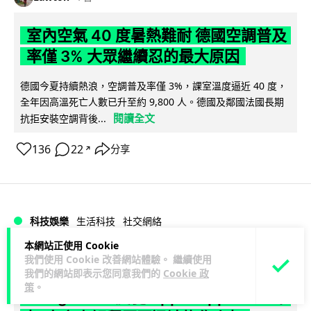
室內空氣 40 度暑熱難耐 德國空調普及
率僅 3% 大眾繼續忍的最大原因
德國今夏持續熱浪，空調普及率僅 3%，課室溫度逼近 40 度，
全年因高溫死亡人數已升至約 9,800 人。德國及鄰國法國長期
閱讀全文
抗拒安裝空調背後...
136
22
分享
↗
科技娛樂
生活科技
社交網絡
本網站正使用 Cookie
Lawton
我們使用 Cookie 改善網站體驗。 繼續使用
1 日
我們的網站即表示您同意我們的
Cookie 政
策
。
Telegram 一度從 Apple App Store 下