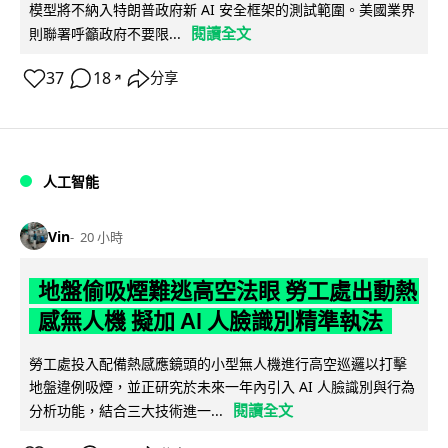
模型將不納入特朗普政府新 AI 安全框架的測試範圍。美國業界
閱讀全文
則聯署呼籲政府不要限...
37
18
分享
↗
人工智能
Vin
20 小時
地盤偷吸煙難逃高空法眼 勞工處出動熱
感無人機 擬加 AI 人臉識別精準執法
勞工處投入配備熱感應鏡頭的小型無人機進行高空巡邏以打擊
地盤違例吸煙，並正研究於未來一年內引入 AI 人臉識別與行為
閱讀全文
分析功能，結合三大技術進一...