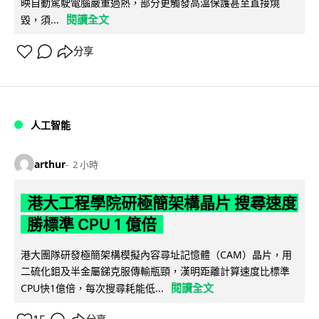
映自動駕駛電腦嚴重過熱，部分更觸發高溫保護甚至直接燒
閱讀全文
毀，須...
分享
人工智能
arthur
2 小時
港大工程學院研極簡架構晶片 搜尋速度
勝標準 CPU 1 億倍
港大團隊研發極簡架構模擬內容尋址記憶體（CAM）晶片，用
二硫化鉬及半金屬銻克服傳輸瓶頸，漢明距離計算速度比標準
閱讀全文
CPU快1億倍，每次搜尋耗能低...