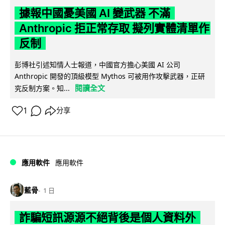
據報中國憂美國 AI 變武器 不滿
Anthropic 拒正常存取 擬列實體清單作
反制
彭博社引述知情人士報道，中國官方擔心美國 AI 公司
Anthropic 開發的頂級模型 Mythos 可被用作攻擊武器，正研
閱讀全文
究反制方案。知...
1
分享
應用軟件
應用軟件
藍骨
1 日
詐騙短訊源源不絕背後是個人資料外