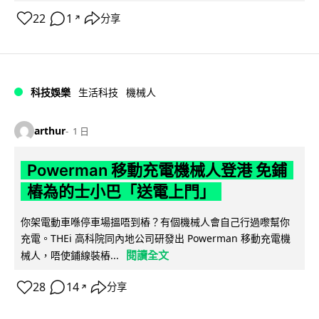
22
1
分享
↗
科技娛樂
生活科技
機械人
arthur
1 日
Powerman 移動充電機械人登港 免鋪
樁為的士小巴「送電上門」
你架電動車喺停車場搵唔到樁？有個機械人會自己行過嚟幫你
充電。THEi 高科院同內地公司研發出 Powerman 移動充電機
閱讀全文
械人，唔使鋪線裝樁...
28
14
分享
↗