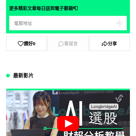
📮
更多精彩文章每日送到電子郵箱
讚好
0
看留言
分享
最新影片