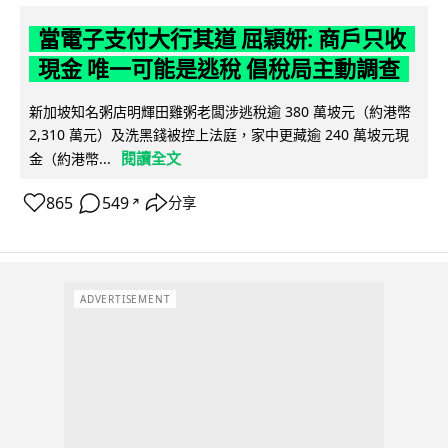
當電子支付大行其道 屈穎妍: 商戶只收
現金 唯一可能是逃稅 倡稅局主動調查
新加坡知名粥店明輝田雞粥老闆涉逃稅逾 380 萬坡元（約港幣
2,310 萬元）及洗黑錢被控上法庭，家中更藏逾 240 萬坡元現
閱讀全文
金（約港幣...
865
549
分享
↗
ADVERTISEMENT