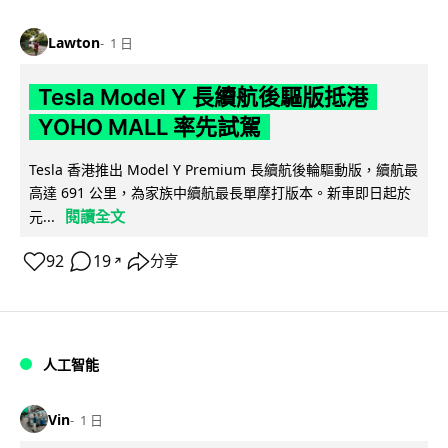
Lawton
1 日
Tesla Model Y 長續航後驅版抵港
YOHO MALL 率先試駕
Tesla 香港推出 Model Y Premium 長續航後輪驅動版，續航最
高達 691 公里，為家族中續航最長單摩打版本。新車即日起於
閱讀全文
元...
92
19
分享
↗
人工智能
Vin
1 日