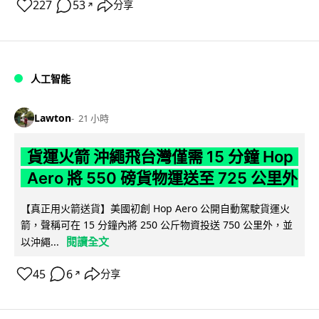
227
53
分享
↗
人工智能
Lawton
21 小時
貨運火箭 沖繩飛台灣僅需 15 分鐘 Hop
Aero 將 550 磅貨物運送至 725 公里外
【真正用火箭送貨】美國初創 Hop Aero 公開自動駕駛貨運火
箭，聲稱可在 15 分鐘內將 250 公斤物資投送 750 公里外，並
閱讀全文
以沖繩...
45
6
分享
↗