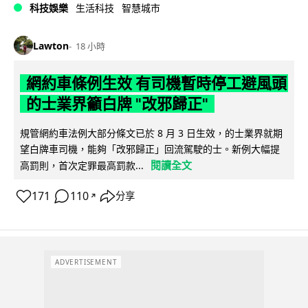
科技娛樂
生活科技
智慧城市
Lawton
18 小時
網約車條例生效 有司機暫時停工避風頭
的士業界籲白牌 "改邪歸正"
規管網約車法例大部分條文已於 8 月 3 日生效，的士業界就期
望白牌車司機，能夠「改邪歸正」回流駕駛的士。新例大幅提
閱讀全文
高罰則，首次定罪最高罰款...
171
110
分享
↗
ADVERTISEMENT