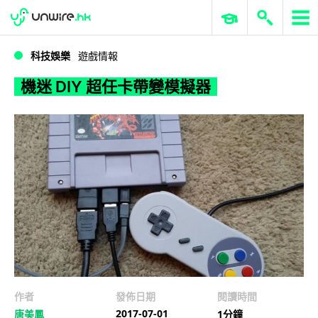
WWDC 2026
GenAI 與雲端科技專區
ERP 與商業 AI
機迷 DIY 超任卡帶變模擬器
科技娛樂
遊戲情報
機迷 DIY 超任卡帶變模擬器
作者
發佈日期
閱讀時間
2017-07-01
唐美鳳
1分鐘