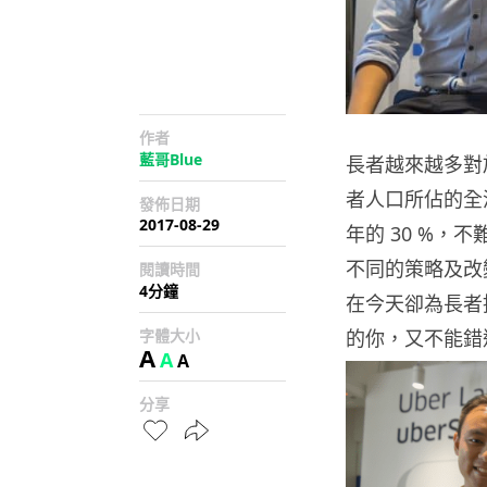
作者
藍哥Blue
長者越來越多對
者人口所佔的全
發佈日期
2017-08-29
年的
30 %
，不
不同的策略及改
閱讀時間
4分鐘
在今天卻為長者
字體大小
的你，又不能錯
A
A
A
分享