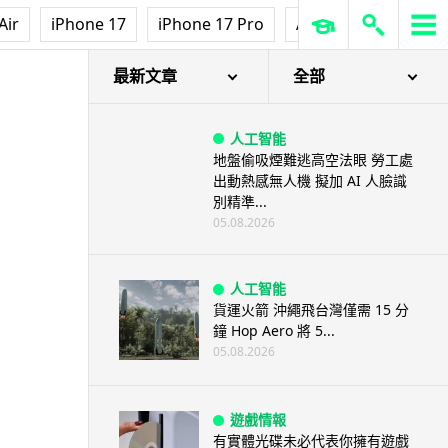
Air
iPhone 17
iPhone 17 Pro
AirPods Pro 3
Ap
最新文章
全部
人工智能
地盤偷吸煙難逃高空法眼 勞工處
出動熱感無人機 擬加 AI 人臉識
別精準...
05.08.2026
人工智能
貨運火箭 沖繩飛台灣僅需 15 分
鐘 Hop Aero 將 5...
05.08.2026
遊戲情報
有實體光碟未必代表你擁有遊戲