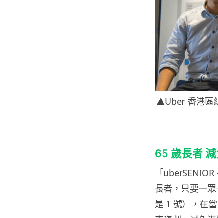
▲Uber 香港
65
歲長者
減
「
uberSENIOR
長者，只要一眾
是
1
號），在當