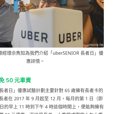
區總經理佘雋知為我們介紹「uberSENIOR 長者日」優
惠詳情。
免
50
元車資
長者日」優惠試驗計劃主要針對
65
歲擁有長者卡的
長者在
2017
年
9
月起至
12
月，每月的第
1
日（即
日的早上
11
時到下午
4
時這個時間上，便能夠擁有