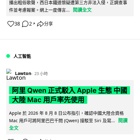
播出粗俗歌聲，西日本鐵道懷疑遭第三方非法入侵，正調查事
閱讀全文
件並考慮報案。網上一度傳言...
38
2
分享
↗
人工智能
Lawton
23 小時
阿里 Qwen 正式駁入 Apple 生態 中國
大陸 Mac 用戶率先使用
Apple 於 2026 年 8 月 8 日公布指引，確認中國大陸合資格
閱讀
Mac 用戶可將阿里巴巴千問 (Qwen) 接駁至 Siri 及寫...
全文