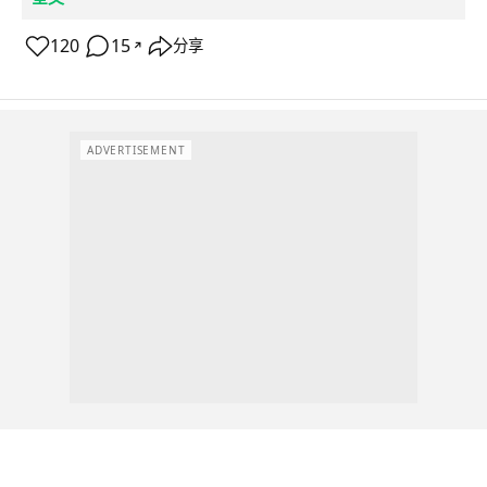
120
15
分享
↗
ADVERTISEMENT