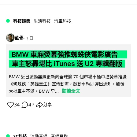
科技娛樂
生活科技
汽車科技
藍骨
1 日
BMW 車廂熒幕強推蜘蛛俠電影廣告
車主怒轟堪比 iTunes 送 U2 專輯翻版
BMW 近日透過無線更新向全球逾 70 個市場車輛中控熒幕推送
《蜘蛛俠：英雄重生》宣傳動畫，啟動車輛即彈出通知，觸發
閱讀全文
大批車主不滿。BMW 早...
34
4
分享
↗
3C科技
流動音樂
音樂耳機