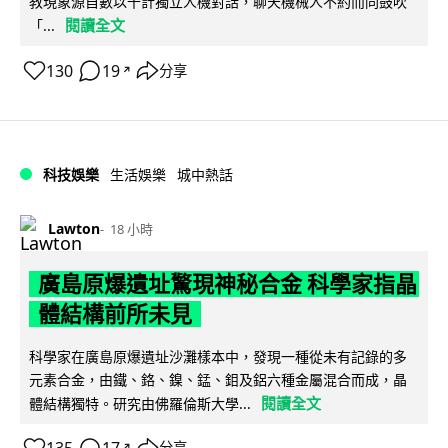
教現象源自數以千計獨立人機對話，聊天機械人不約而同鼓吹
閱讀全文
「...
130
19
分享
↗
科技娛樂
生活娛樂
城中熱話
Lawton
18 小時
廣島原爆遺址驚現神秘合金 科學家指晶
體結構前所未見
科學家在廣島原爆遺址沙灘樣本中，發現一種從未有記錄的多
元素合金，由鐵、鉻、鎳、錳、鉬及鋁六種金屬混合而成，晶
閱讀全文
體結構獨特。研究由佛羅倫斯大學...
分享
↗