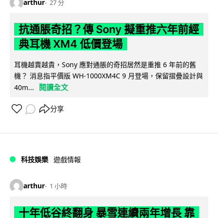
arthur
27 分
抗通脹奇招？傳 Sony 擬重推六年前經
典耳機 XM4 低價登場
耳機越賣越貴，Sony 應對通脹的奇招居然是重推 6 年前的舊
機？ 消息指平價版 WH-1000XM4C 9 月登場，保留摺疊設計與
閱讀全文
40m...
分享
科技娛樂
遊戲情報
arthur
1 小時
十年低谷終翻身 暴雪連續兩年增長 靠