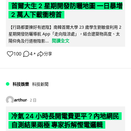
首爾大生 2 星期開發防曬地圖 一日暴增
2 萬人下載衝榜首
【行路都要揀好有遮陰】南韓首爾大學 23 歲學生劉敏俊利用 2
星期開發防曬導航 App「走向陰涼處」，結合建築物高度、太
閱讀全文
陽仰角及行道樹陰影...
100
4
分享
↗
科技娛樂
科技新聞
arthur
2 日
冷氣 24 小時長開電費更平？內地網民
自測結果兩極 專家拆解慳電邏輯