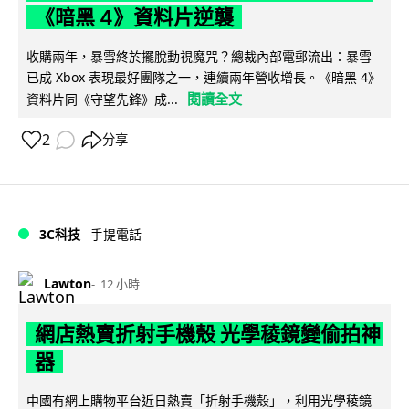
《暗黑 4》資料片逆襲
收購兩年，暴雪終於擺脫動視魔咒？總裁內部電郵流出：暴雪
已成 Xbox 表現最好團隊之一，連續兩年營收增長。《暗黑 4》
閱讀全文
資料片同《守望先鋒》成...
2
分享
3C科技
手提電話
Lawton
12 小時
網店熱賣折射手機殼 光學稜鏡變偷拍神
器
中國有網上購物平台近日熱賣「折射手機殼」，利用光學稜鏡