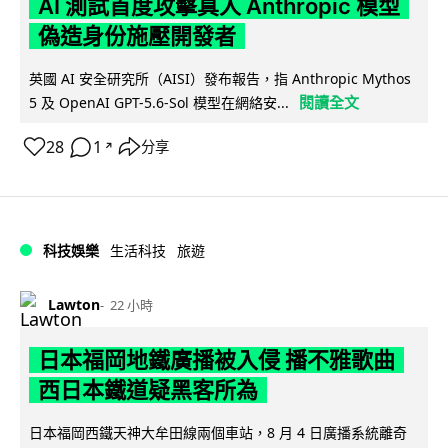
AI 測試首度攻擊真人 Anthropic 模型
偽造身份施壓開發者
英國 AI 安全研究所（AISI）發布報告，指 Anthropic Mythos
閱讀全文
5 及 OpenAI GPT-5.6-Sol 模型在網絡安...
28
1
分享
↗
科技娛樂
生活科技
旅遊
Lawton
22 小時
日本福岡地鐵廣播被入侵 播不雅歌曲
西日本鐵道疑黑客所為
日本福岡西鐵天神大牟田線兩個車站，8 月 4 日廣播系統離奇