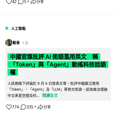
42
5
分享
↗
人工智能
藍骨
1 日
中國官媒批評 AI 術語濫用英文 稱
「Token」與「Agent」動搖科技話語
權
人民網旗下評論於 8 月 6 日發表文章，批評中國廣泛使用
「Token」、「Agent」及「LLM」等英文術語，認為做法侵蝕
閱讀全文
中文表意空間及科...
774
335
分享
↗