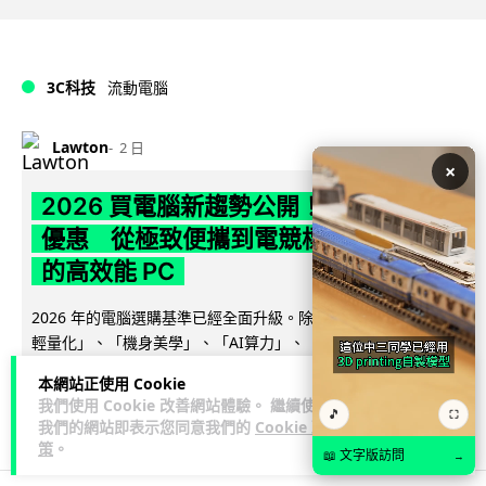
3C科技
流動電腦
Lawton
2 日
×
2026 買電腦新趨勢公開！ 如何享最多
優惠 從極致便攜到電競標竿 揀選啱你
的高效能 PC
2026 年的電腦選購基準已經全面升級。除了基本效能，「極致
輕量化」、「機身美學」、「AI算力」、「前瞻技術加持」以
閱讀全文
及「品質與售後服務」 已...
本網站正使用 Cookie
我們使用 Cookie 改善網站體驗。 繼續使用
🎵
46
11
分享
⛶
↗
我們的網站即表示您同意我們的
Cookie 政
策
。
📖 文字版訪問
→