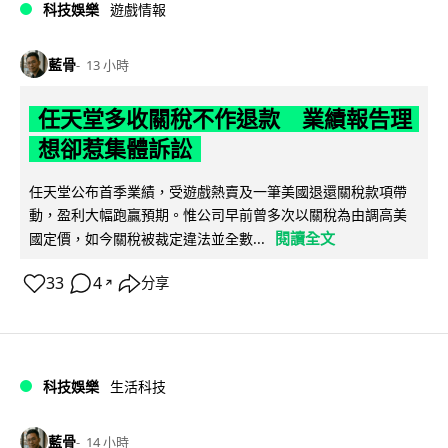
科技娛樂
遊戲情報
藍骨
13 小時
任天堂多收關稅不作退款 業績報告理
想卻惹集體訴訟
任天堂公布首季業績，受遊戲熱賣及一筆美國退還關稅款項帶
動，盈利大幅跑贏預期。惟公司早前曾多次以關稅為由調高美
閱讀全文
國定價，如今關稅被裁定違法並全數...
33
4
分享
↗
科技娛樂
生活科技
藍骨
14 小時