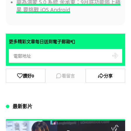
華為鴻蒙 5.0 系統 余承東：9月底功能追上蘋
果 要挑戰 iOS Android
📮
更多精彩文章每日送到電子郵箱
讚好
0
看留言
分享
最新影片