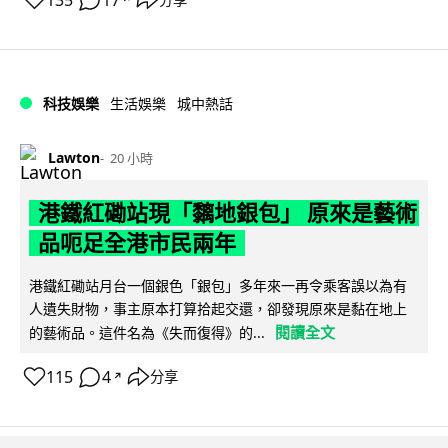
135
17
科技娛樂
生活娛樂
城中熱話
Lawton
20 小時
港鐵紅磡站現「黐地銀包」 原來是藝術
品呃足全港市民兩年
港鐵紅磡站月台一個銀色「銀包」多年來一再令乘客誤以為有
人遺失財物，事主原本打算拾起交還，卻發現原來是黏在地上
閱讀全文
的藝術品。這件名為《失而復得》的...
115
4
分享
↗