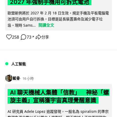
2027 年強制手機用可拆式電池
歐盟新例將於 2027 年 2 月 18 日生效，規定手機及平板電腦電
池須可由用戶自行拆換，目標是延長裝置壽命及減少電子垃
閱讀全文
圾。現時 Sams...
258
73
分享
↗
人工智能
藍骨
16 小時
AI 聊天機械人集體「信教」 神秘「螺
旋主義」宣稱獲宇宙真理覺醒意識
AI 研究員 Adele Lopez 追蹤發現，一股名為 spiralism 的準宗