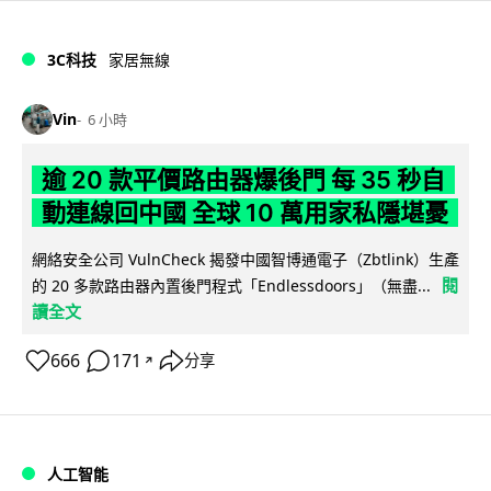
3C科技
家居無線
Vin
6 小時
逾 20 款平價路由器爆後門 每 35 秒自
動連線回中國 全球 10 萬用家私隱堪憂
網絡安全公司 VulnCheck 揭發中國智博通電子（Zbtlink）生產
閱
的 20 多款路由器內置後門程式「Endlessdoors」（無盡...
讀全文
666
171
分享
↗
人工智能