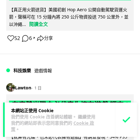
【真正用火箭送貨】美國初創 Hop Aero 公開自動駕駛貨運火
箭，聲稱可在 15 分鐘內將 250 公斤物資投送 750 公里外，並
閱讀全文
以沖繩...
52
6
分享
↗
科技娛樂
遊戲情報
Lawton
1 日
有實體光碟未必代表你擁有遊戲 調查：
本網站正使用 Cookie
PS5 34%、Xbox 50% 須連網才能完整
我們使用 Cookie 改善網站體驗。 繼續使用
遊玩
我們的網站即表示您同意我們的
Cookie 政
策
。
【就算有光碟，也未必代表擁有遊戲】有調查發現，34% PS5