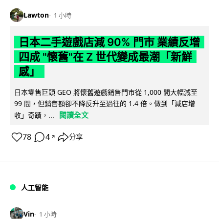
Lawton
1 小時
日本二手遊戲店減 90% 門市 業績反增
四成 "懷舊"在 Z 世代變成最潮「新鮮
感」
日本零售巨頭 GEO 將懷舊遊戲銷售門市從 1,000 間大幅減至
99 間，但銷售額卻不降反升至過往的 1.4 倍。做到「減店增
閱讀全文
收」奇蹟，...
78
4
分享
↗
人工智能
Vin
1 小時