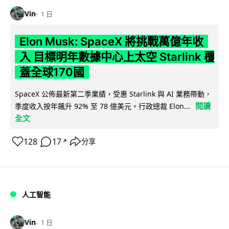
Vin
1 日
Elon Musk: SpaceX 將挑戰萬億年收
入 目標明年數據中心上太空 Starlink 覆
蓋全球170國
SpaceX 公佈最新第二季業績，受惠 Starlink 與 AI 業務帶動，
閱讀
季度收入按年飆升 92% 至 78 億美元。行政總裁 Elon...
全文
128
17
分享
↗
人工智能
Vin
1 日