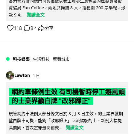
香港警方聯同澳門司警搗破以養生咖啡生意包裝的虛擬貨幣投
資騙局 Fun Coffee，兩地共拘捕 8 人，接獲逾 200 宗舉報，涉
閱讀全文
款 9,4...
118
9
分享
↗
科技娛樂
生活科技
智慧城市
Lawton
1 日
網約車條例生效 有司機暫時停工避風頭
的士業界籲白牌 "改邪歸正"
規管網約車法例大部分條文已於 8 月 3 日生效，的士業界就期
望白牌車司機，能夠「改邪歸正」回流駕駛的士。新例大幅提
閱讀全文
高罰則，首次定罪最高罰款...