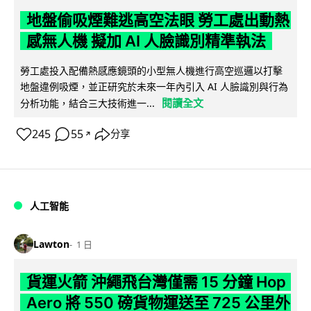
地盤偷吸煙難逃高空法眼 勞工處出動熱
感無人機 擬加 AI 人臉識別精準執法
勞工處投入配備熱感應鏡頭的小型無人機進行高空巡邏以打擊
地盤違例吸煙，並正研究於未來一年內引入 AI 人臉識別與行為
閱讀全文
分析功能，結合三大技術進一...
245
55
分享
↗
人工智能
Lawton
1 日
貨運火箭 沖繩飛台灣僅需 15 分鐘 Hop
Aero 將 550 磅貨物運送至 725 公里外