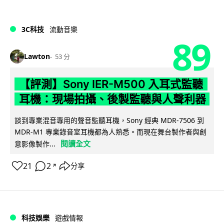
3C科技
流動音樂
89
Lawton
53 分
【評測】Sony IER-M500 入耳式監聽
耳機：現場拍攝、後製監聽與人聲利器
談到專業混音專用的聲音監聽耳機，Sony 經典 MDR-7506 到
MDR-M1 專業錄音室耳機都為人熟悉。而現在舞台製作者與創
閱讀全文
意影像製作...
21
2
分享
↗
科技娛樂
遊戲情報