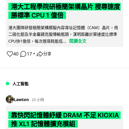
港大工程學院研極簡架構晶片 搜尋速度
勝標準 CPU 1 億倍
港大團隊研發極簡架構模擬內容尋址記憶體（CAM）晶片，用
二硫化鉬及半金屬銻克服傳輸瓶頸，漢明距離計算速度比標準
閱讀全文
CPU快1億倍，每次搜尋耗能低...
40
17
分享
↗
人工智能
Lawton
23 小時
靠快閃記憶體紓緩 DRAM 不足 KIOXIA
推 XL1 記憶體擴充模組