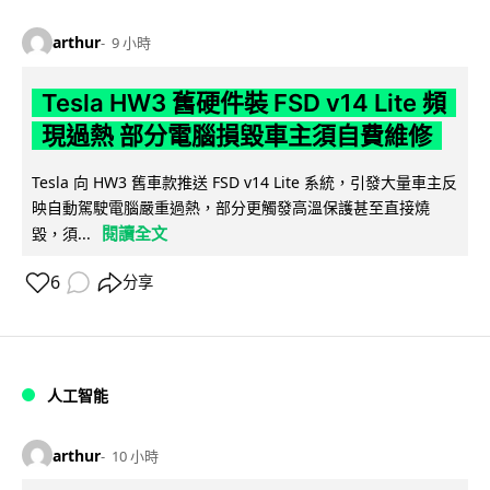
arthur
9 小時
Tesla HW3 舊硬件裝 FSD v14 Lite 頻
現過熱 部分電腦損毀車主須自費維修
Tesla 向 HW3 舊車款推送 FSD v14 Lite 系統，引發大量車主反
映自動駕駛電腦嚴重過熱，部分更觸發高溫保護甚至直接燒
閱讀全文
毀，須...
6
分享
人工智能
arthur
10 小時