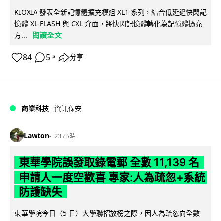
KIOXIA 發表全新記憶體擴充模組 XL1 系列，結合低延遲快閃記
憶體 XL-FLASH 與 CXL 介面，將快閃記憶體轉化為記憶體擴充
閱讀全文
方...
84
5
分享
↗
商業科技
資訊保安
Lawton
23 小時
東華學院誤發取錄電郵 全數 11,139 名
申請人一度空歡喜 專家:人為疏忽+系統
防護缺失
東華學院今日（5 日）大學聯招放榜之際，因人為疏忽向全數