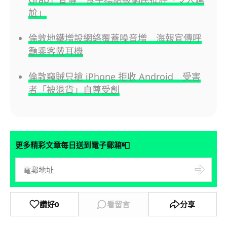
尬」
倫敦地鐵增設網絡覆蓋噪音增 海報宣傳呼
籲乘客戴耳機
倫敦竊賊只搶 iPhone 拒收 Android 受害
者「被退貨」自尊受創
📮
更多精彩文章每日送到電子郵箱
讚好
0
看留言
分享