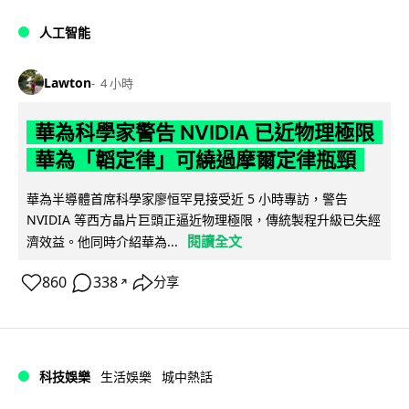
人工智能
Lawton
4 小時
華為科學家警告 NVIDIA 已近物理極限
華為「韜定律」可繞過摩爾定律瓶頸
華為半導體首席科學家廖恒罕見接受近 5 小時專訪，警告
NVIDIA 等西方晶片巨頭正逼近物理極限，傳統製程升級已失經
閱讀全文
濟效益。他同時介紹華為...
860
338
分享
↗
科技娛樂
生活娛樂
城中熱話