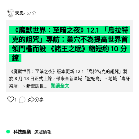
天恩
57 分
《魔獸世界：至暗之夜》12.1 「烏拉特
克的詛咒」專訪：巢穴不為提高世界首
領門檻而設 《諸王之眠》縮短約 10 分
鐘
《魔獸世界：至暗之夜》版本更新 12.1「烏拉特克的詛咒」將
於 8 月 13 日正式上線，帶來全新區域「盤蛇島」、地城「毒牙
閱讀全文
祭壇」、新型態世...
1
分享
科技娛樂
遊戲情報