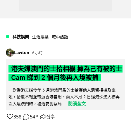
科技娛樂
生活娛樂
城中熱話
Lawton
6 小時
港夫婦澳門的士拾相機 據為己有被的士
Cam 睇到 2 個月後再入境被捕
一對香港夫婦今年 5 月遊澳門乘的士拾獲他人遺留相機及電
池，拾遺不報並帶返香港自用。兩人本月 2 日經港珠澳大橋再
閱讀全文
次入境澳門時，被治安警察局...
358
54
分享
↗