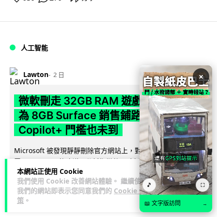
人工智能
Lawton
2 日
×
微軟刪走 32GB RAM 遊戲建議 分析:
為 8GB Surface 銷售鋪路 連自家
Copilot+ 門檻也未到
Microsoft 被發現靜靜刪除官方網站上，對遊戲玩家要為電腦配
置 32GB RAM 的建議。分析指微軟同時新推出的 8GB RAM 入
本網站正使用 Cookie
閱讀全文
門...
我們使用 Cookie 改善網站體驗。 繼續使用
🎵
⛶
我們的網站即表示您同意我們的
Cookie 政
171
16
分享
↗
策
。
📖 文字版訪問
→