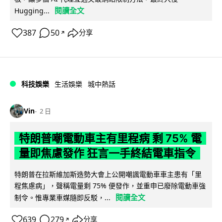
閱讀全文
Hugging...
387
50
分享
↗
科技娛樂
生活娛樂
城中熱話
Vin
2 日
特朗普嘲電動車主有里程病 剩 75% 電
量即焦慮發作 狂言一手終結電車指令
特朗普在拉斯維加斯造勢大會上公開嘲諷電動車車主患有「里
程焦慮病」，聲稱電量剩 75% 便發作，並重申已廢除電動車強
閱讀全文
制令。惟專業車媒隨即反駁，...
639
279
分享
↗