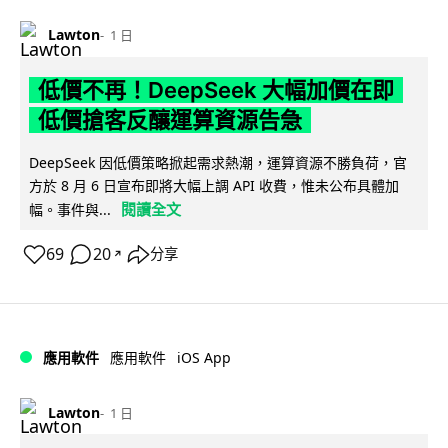
Lawton
1 日
低價不再！DeepSeek 大幅加價在即
低價搶客反釀運算資源告急
DeepSeek 因低價策略掀起需求熱潮，運算資源不勝負荷，官
方於 8 月 6 日宣布即將大幅上調 API 收費，惟未公布具體加
閱讀全文
幅。事件與...
69
20
分享
↗
iOS App
應用軟件
應用軟件
Lawton
1 日