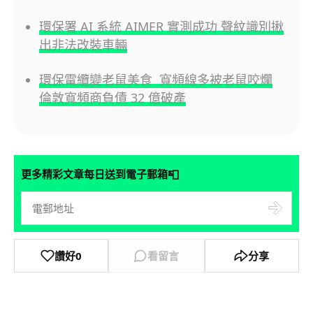
環保署 AI 系統 AIMER 實測成功 聲紋識別揪
出非法改裝車輛
環保電纜變老鼠美食 寬頻線多被老鼠咬爛
倫敦寬頻商負債 32 億破產
📮
更多精彩文章每日送到電子郵箱
讚好
0
看留言
分享