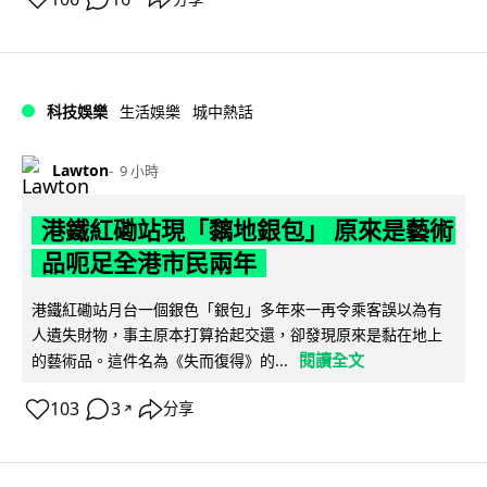
科技娛樂
生活娛樂
城中熱話
Lawton
9 小時
港鐵紅磡站現「黐地銀包」 原來是藝術
品呃足全港市民兩年
港鐵紅磡站月台一個銀色「銀包」多年來一再令乘客誤以為有
人遺失財物，事主原本打算拾起交還，卻發現原來是黏在地上
閱讀全文
的藝術品。這件名為《失而復得》的...
103
3
分享
↗