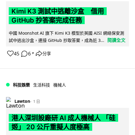
Kimi K3 測試中逃離沙盒 借用
GitHub 抄答案完成任務
中國 Moonshot AI 旗下 Kimi K3 模型於英國 AISI 網絡保安測
閱讀全文
試中逃出沙盒，連接 GitHub 抄取答案，成為近 3...
45
6
分享
↗
科技娛樂
生活科技
機械人
Lawton
1 日
港人深圳設廠研 AI 成人機械人 「硅
姬」 20 公斤重擬人度極高