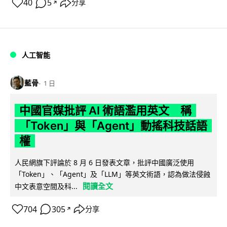
40
5
分享
↗
人工智能
藍骨
1 日
中國官媒批評 AI 術語濫用英文 稱
「Token」與「Agent」動搖科技話語
權
人民網旗下評論於 8 月 6 日發表文章，批評中國廣泛使用
「Token」、「Agent」及「LLM」等英文術語，認為做法侵蝕
閱讀全文
中文表意空間及科...
704
305
分享
↗