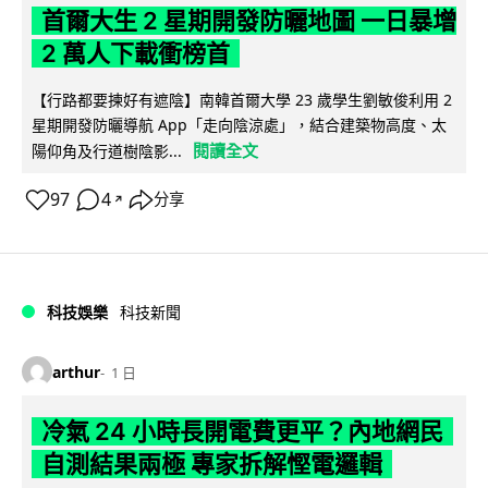
首爾大生 2 星期開發防曬地圖 一日暴增
2 萬人下載衝榜首
【行路都要揀好有遮陰】南韓首爾大學 23 歲學生劉敏俊利用 2
星期開發防曬導航 App「走向陰涼處」，結合建築物高度、太
閱讀全文
陽仰角及行道樹陰影...
97
4
分享
↗
科技娛樂
科技新聞
arthur
1 日
冷氣 24 小時長開電費更平？內地網民
自測結果兩極 專家拆解慳電邏輯