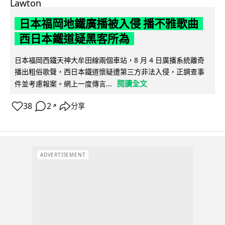
日本福岡地鐵廣播被入侵 播不雅歌曲
西日本鐵道疑黑客所為
日本福岡西鐵天神大牟田線兩個車站，8 月 4 日廣播系統離奇
播出粗俗歌聲，西日本鐵道懷疑遭第三方非法入侵，正調查事
閱讀全文
件並考慮報案。網上一度傳言...
38
2
分享
↗
ADVERTISEMENT