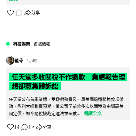
分享
科技娛樂
遊戲情報
藍骨
2 小時
任天堂多收關稅不作退款 業績報告理
想卻惹集體訴訟
任天堂公布首季業績，受遊戲熱賣及一筆美國退還關稅款項帶
動，盈利大幅跑贏預期。惟公司早前曾多次以關稅為由調高美
閱讀全文
國定價，如今關稅被裁定違法並全數...
14
1
分享
↗