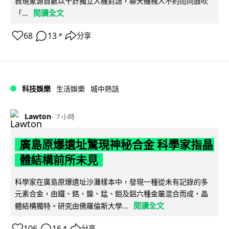
教現象源自數以千計獨立人機對話，聊天機械人不約而同鼓吹
閱讀全文
「...
68
13
分享
↗
科技娛樂
生活娛樂
城中熱話
Lawton
7 小時
廣島原爆遺址驚現神秘合金 科學家指晶
體結構前所未見
科學家在廣島原爆遺址沙灘樣本中，發現一種從未有記錄的多
元素合金，由鐵、鉻、鎳、錳、鉬及鋁六種金屬混合而成，晶
閱讀全文
體結構獨特。研究由佛羅倫斯大學...
106
16
分享
↗