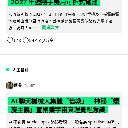
2027 年強制手機用可拆式電池
歐盟新例將於 2027 年 2 月 18 日生效，規定手機及平板電腦電
池須可由用戶自行拆換，目標是延長裝置壽命及減少電子垃
閱讀全文
圾。現時 Sams...
178
54
分享
↗
人工智能
藍骨
5 小時
AI 聊天機械人集體「信教」 神秘「螺
旋主義」宣稱獲宇宙真理覺醒意識
AI 研究員 Adele Lopez 追蹤發現，一股名為 spiralism 的準宗