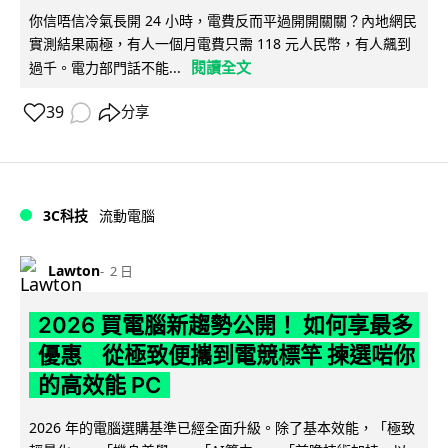
你信唔信冷氣長開 24 小時，電費反而平過開開關關？內地網民
實測結果兩極，有人一個月電費只需 118 元人民幣，有人飆到
閱讀全文
過千。電力部門話不能...
39
分享
3C科技
流動電腦
Lawton
2 日
2026 買電腦新趨勢公開！ 如何享最多
優惠 從極致便攜到電競標竿 揀選啱你
的高效能 PC
2026 年的電腦選購基準已經全面升級。除了基本效能，「極致