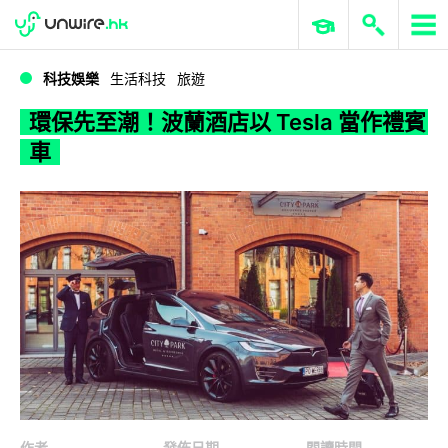
WWDC 2026
GenAI 與雲端科技專區
ERP 與商業 AI
環保先至潮！波蘭酒店以 Tesla 當作禮賓車
科技娛樂
生活科技
旅遊
環保先至潮！波蘭酒店以 Tesla 當作禮賓
車
作者
發佈日期
閱讀時間