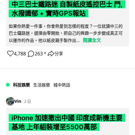
中三巴士鐵路迷 自製紙皮遙控巴士 門,
水撥識郁 + 實時GPS報站
如果你熱愛一件事，你會熱愛到怎樣的程度？一位就讀中三的
巴士鐵路迷，選擇由零開始，把自己的興趣一步步變成真正可
閱讀全文
以運作的作品。他以紙皮親手製作出...
4,788
263
分享
↗
科技娛樂
生活娛樂
城中熱話
Vin
2 日
iPhone 加速撤出中國 印度成新機主要
基地 上年組裝增至5500萬部