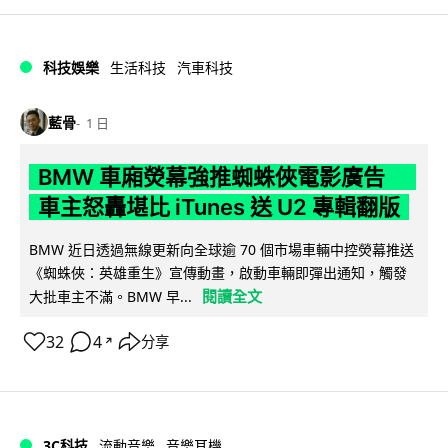
科技娛樂
生活科技
汽車科技
藍骨
1 日
BMW 車廂熒幕強推蜘蛛俠電影廣告
車主怒轟堪比 iTunes 送 U2 專輯翻版
BMW 近日透過無線更新向全球逾 70 個市場車輛中控熒幕推送
《蜘蛛俠：英雄重生》宣傳動畫，啟動車輛即彈出通知，觸發
閱讀全文
大批車主不滿。BMW 早...
32
4
分享
↗
3C科技
流動音樂
音樂耳機