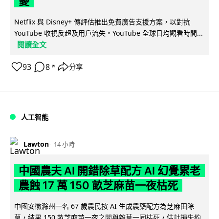
憂
Netflix 與 Disney+ 傳評估推出免費廣告支援方案，以對抗
YouTube 收視反超及用戶流失。YouTube 全球日均觀看時間...
閱讀全文
93
8
分享
↗
人工智能
Lawton
14 小時
中國農夫 AI 開錯除草配方 AI 幻覺累老
農蝕 17 萬 150 畝芝麻苗一夜枯死
中國安徽滁州一名 67 歲農民按 AI 生成農藥配方為芝麻田除
草，結果 150 畝芝麻苗一夜之間與雜草一同枯死，估計損失約