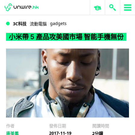
WWDC 2026
GenAI 與雲端科技專區
ERP 與商業 AI
小米帶 5 產品攻美國市場 智能手機無份
gadgets
3C科技
流動電腦
小米帶 5 產品攻美國市場 智能手機無份
作者
發佈日期
閱讀時間
2017-11-19
唐美鳳
2分鐘