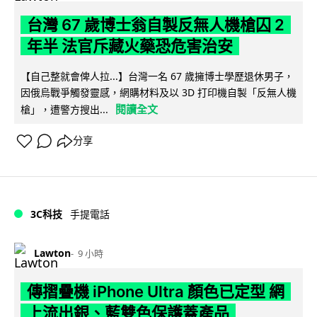
台灣 67 歲博士翁自製反無人機槍囚 2
年半 法官斥藏火藥恐危害治安
【自己整就會俾人拉...】台灣一名 67 歲擁博士學歷退休男子，
因俄烏戰爭觸發靈感，網購材料及以 3D 打印機自製「反無人機
閱讀全文
槍」，遭警方搜出...
分享
3C科技
手提電話
Lawton
9 小時
傳摺疊機 iPhone Ultra 顏色已定型 網
上流出銀、藍雙色保護蓋產品