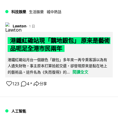
科技娛樂
生活娛樂
城中熱話
Lawton
1 日
港鐵紅磡站現「黐地銀包」 原來是藝術
品呃足全港市民兩年
港鐵紅磡站月台一個銀色「銀包」多年來一再令乘客誤以為有
人遺失財物，事主原本打算拾起交還，卻發現原來是黏在地上
閱讀全文
的藝術品。這件名為《失而復得》的...
123
4
分享
↗
人工智能