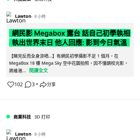
Lawton
8 小時
網民影 Megabox 露台 話自己初學執相
執出世界末日 他人回應: 影到今日氣溫
【睇完反而全身涼哂...】有網民初學攝影不足 1 個月，在
MegaBox 18 樓 Mega Sky 空中花園拍照，因不懂調校光影，
閱讀全文
將維港...
102
3
分享
↗
商業科技
3D 打印
Lawton
8 小時