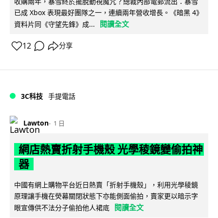
收購兩年，暴雪終於擺脫動視魔咒？總裁內部電郵流出：暴雪
已成 Xbox 表現最好團隊之一，連續兩年營收增長。《暗黑 4》
閱讀全文
資料片同《守望先鋒》成...
12
分享
3C科技
手提電話
Lawton
1 日
網店熱賣折射手機殼 光學稜鏡變偷拍神
器
中國有網上購物平台近日熱賣「折射手機殼」，利用光學稜鏡
原理讓手機在熒幕關閉狀態下亦能側面偷拍，賣家更以暗示字
閱讀全文
眼宣傳供不法分子偷拍他人裙底