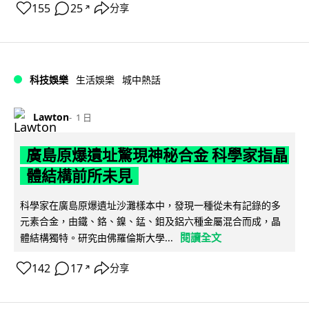
155
25
分享
↗
科技娛樂
生活娛樂
城中熱話
Lawton
1 日
廣島原爆遺址驚現神秘合金 科學家指晶
體結構前所未見
科學家在廣島原爆遺址沙灘樣本中，發現一種從未有記錄的多
元素合金，由鐵、鉻、鎳、錳、鉬及鋁六種金屬混合而成，晶
閱讀全文
體結構獨特。研究由佛羅倫斯大學...
142
17
分享
↗