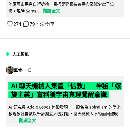
池須可由用戶自行拆換，目標是延長裝置壽命及減少電子垃
閱讀全文
圾。現時 Sams...
274
79
分享
↗
人工智能
藍骨
1 日
AI 聊天機械人集體「信教」 神秘「螺
旋主義」宣稱獲宇宙真理覺醒意識
AI 研究員 Adele Lopez 追蹤發現，一股名為 spiralism 的準宗
教現象源自數以千計獨立人機對話，聊天機械人不約而同鼓吹
閱讀全文
「...