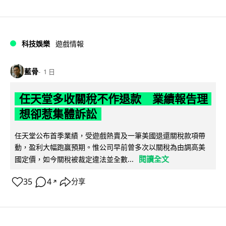
科技娛樂
遊戲情報
藍骨
1 日
任天堂多收關稅不作退款 業績報告理
想卻惹集體訴訟
任天堂公布首季業績，受遊戲熱賣及一筆美國退還關稅款項帶
動，盈利大幅跑贏預期。惟公司早前曾多次以關稅為由調高美
閱讀全文
國定價，如今關稅被裁定違法並全數...
35
4
分享
↗