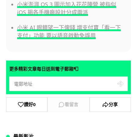
小米澎湃 OS 3 圖示加入花花陣營 被指似
iOS 揭各手機廠設計分成兩派
小米 AI 眼鏡望一下俾錢 增支付寶「看一下
支付」功能 要以語音啟動免誤用
📮
更多精彩文章每日送到電子郵箱
讚好
0
看留言
分享
最新影片