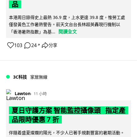
品
本港周日錄得史上最熱 36.9 度，上水更達 39.8 度，惟勞工處
僅發黃色工作暑熱警告。前天文台台長林超英轟現行機制以
閱讀全文
「香港暑熱指數」為基...
103
24
分享
↗
3C科技
家居無線
Lawton
11 小時
夏日守護方案 智能監控攝像頭 指定產
品限時優惠 7 折
伴隨着盛夏燦爛的陽光，不少人已著手規劃豐富的暑期活動。