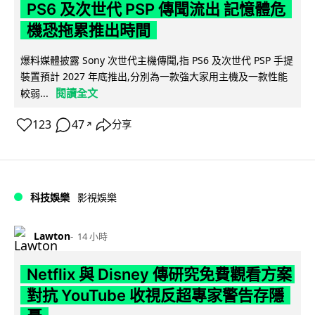
PS6 及次世代 PSP 傳聞流出 記憶體危
機恐拖累推出時間
爆料媒體披露 Sony 次世代主機傳聞,指 PS6 及次世代 PSP 手提
裝置預計 2027 年底推出,分別為一款強大家用主機及一款性能
閱讀全文
較弱...
123
47
分享
↗
科技娛樂
影視娛樂
Lawton
14 小時
Netflix 與 Disney 傳研究免費觀看方案
對抗 YouTube 收視反超專家警告存隱