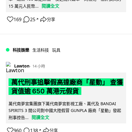
閱讀全文
15 萬元人民幣...
169
25
分享
↗
科技娛樂
生活科技
玩具
Lawton
14 小時
萬代刑事追擊假高達廠商「星動」 查獲
貨值逾 650 萬港元假貨
萬代南夢宮集團旗下萬代南夢宮影視工廠、萬代及 BANDAI
SPIRITS 3 間公司對中國大陸假冒 GUNPLA 廠商「星動」發起
閱讀全文
刑事控告...
960
138
分享
↗