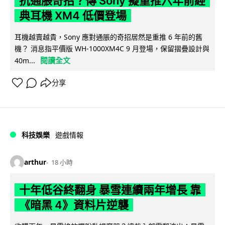
抗通脹奇招？傳 Sony 擬重推六年前經
典耳機 XM4 低價登場
耳機越賣越貴，Sony 應對通脹的奇招居然是重推 6 年前的舊
機？ 消息指平價版 WH-1000XM4C 9 月登場，保留摺疊設計與
閱讀全文
40m...
分享
科技娛樂
遊戲情報
arthur
18 小時
十年低谷終翻身 暴雪連續兩年增長 靠
《暗黑 4》資料片逆襲