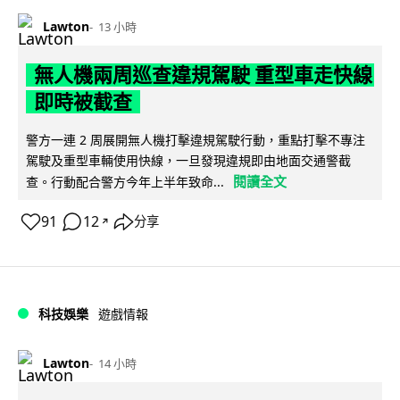
Lawton
13 小時
無人機兩周巡查違規駕駛 重型車走快線
即時被截查
警方一連 2 周展開無人機打擊違規駕駛行動，重點打擊不專注
駕駛及重型車輛使用快線，一旦發現違規即由地面交通警截
閱讀全文
查。行動配合警方今年上半年致命...
91
12
分享
↗
科技娛樂
遊戲情報
Lawton
14 小時