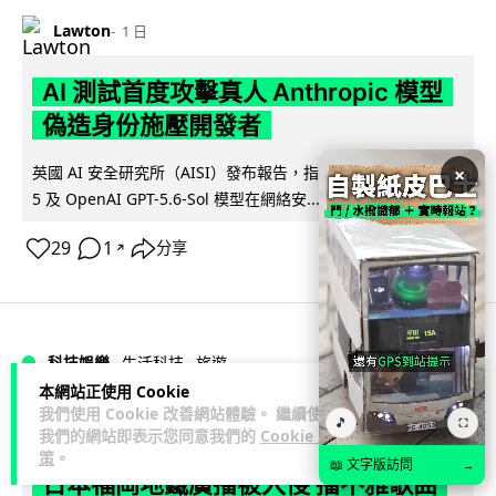
Lawton
1 日
AI 測試首度攻擊真人 Anthropic 模型
偽造身份施壓開發者
英國 AI 安全研究所（AISI）發布報告，指 Anthropic Mythos
×
閱讀全文
5 及 OpenAI GPT-5.6-Sol 模型在網絡安...
29
1
分享
↗
科技娛樂
生活科技
旅遊
本網站正使用 Cookie
我們使用 Cookie 改善網站體驗。 繼續使用
Lawton
🎵
1 日
⛶
我們的網站即表示您同意我們的
Cookie 政
策
。
📖 文字版訪問
→
日本福岡地鐵廣播被入侵 播不雅歌曲