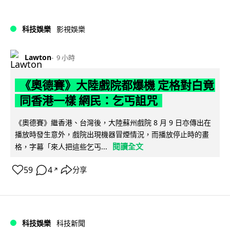
科技娛樂
影視娛樂
Lawton
9 小時
《奧德賽》大陸戲院都爆機 定格對白竟
同香港一樣 網民：乞丐詛咒
《奧德賽》繼香港、台灣後，大陸蘇州戲院 8 月 9 日亦傳出在
播放時發生意外，戲院出現機器冒煙情況，而播放停止時的畫
閱讀全文
格，字幕「來人把這些乞丐...
59
4
分享
↗
科技娛樂
科技新聞