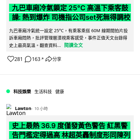
九巴車廂冷氣鎖定 25°C 高溫下乘客鼓
譟: 熱到爆炸 司機指公司set死無得調校
九巴車廂冷氣統一設定 25°C，有乘客乘搭 60M 線期間拍片投
訴車廂悶熱，批評管理層漠視乘客感受，事件正值天文台錄得
閱讀全文
史上最高氣溫。翻查資料...
281
163
分享
↗
科技娛樂
生活科技
健康
Lawton
10 小時
史上最熱 36.9 度僅發黃色警告 紅黑警
告門檻定得過高 林超英轟制度形同陳列