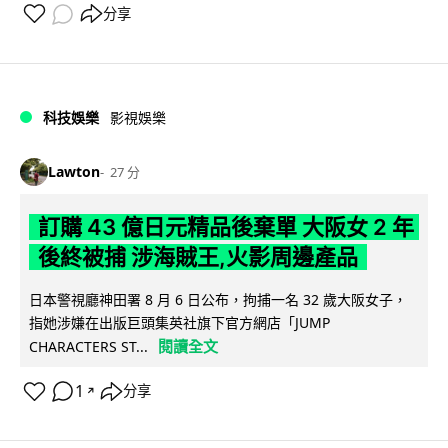
分享
科技娛樂
影視娛樂
Lawton
27 分
訂購 43 億日元精品後棄單 大阪女 2 年
後終被捕 涉海賊王,火影周邊產品
日本警視廳神田署 8 月 6 日公布，拘捕一名 32 歲大阪女子，
指她涉嫌在出版巨頭集英社旗下官方網店「JUMP
閱讀全文
CHARACTERS ST...
1
分享
↗