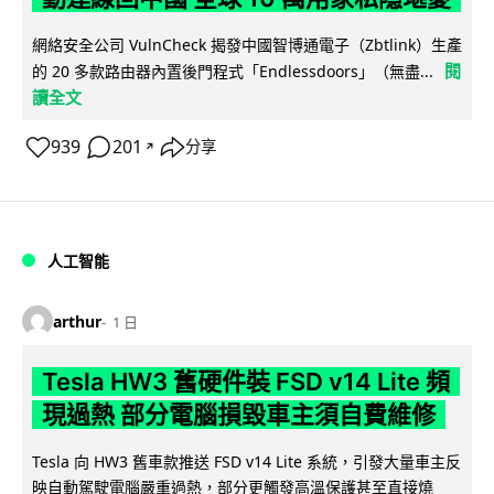
網絡安全公司 VulnCheck 揭發中國智博通電子（Zbtlink）生產
閱
的 20 多款路由器內置後門程式「Endlessdoors」（無盡...
讀全文
939
201
分享
↗
人工智能
arthur
1 日
Tesla HW3 舊硬件裝 FSD v14 Lite 頻
現過熱 部分電腦損毀車主須自費維修
Tesla 向 HW3 舊車款推送 FSD v14 Lite 系統，引發大量車主反
映自動駕駛電腦嚴重過熱，部分更觸發高溫保護甚至直接燒