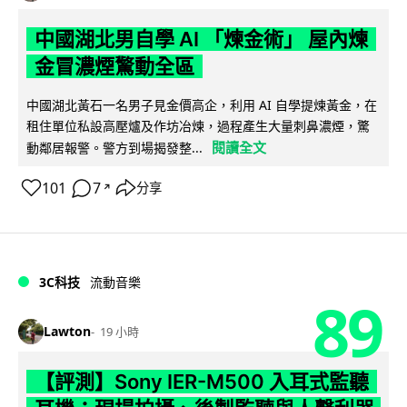
中國湖北男自學 AI 「煉金術」 屋內煉
金冒濃煙驚動全區
中國湖北黃石一名男子見金價高企，利用 AI 自學提煉黃金，在
租住單位私設高壓爐及作坊冶煉，過程產生大量刺鼻濃煙，驚
閱讀全文
動鄰居報警。警方到場揭發整...
101
7
分享
↗
3C科技
流動音樂
89
Lawton
19 小時
【評測】Sony IER-M500 入耳式監聽