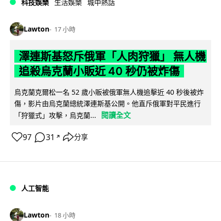
科技娛樂
生活娛樂
城中熱話
Lawton
17 小時
澤連斯基怒斥俄軍「人肉狩獵」 無人機
追殺烏克蘭小販近 40 秒仍被炸傷
烏克蘭克爾松一名 52 歲小販被俄軍無人機追擊近 40 秒後被炸
傷，影片由烏克蘭總統澤連斯基公開。他直斥俄軍對平民進行
閱讀全文
「狩獵式」攻擊，烏克蘭...
97
31
分享
↗
人工智能
Lawton
18 小時