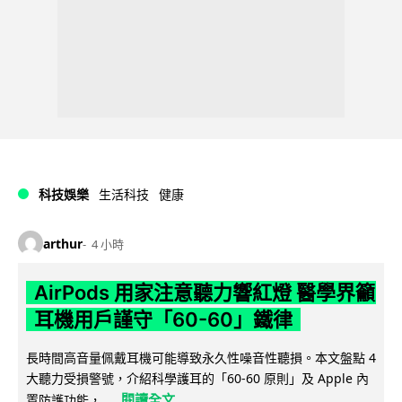
科技娛樂
生活科技
健康
arthur
4 小時
AirPods 用家注意聽力響紅燈 醫學界籲
耳機用戶謹守「60-60」鐵律
長時間高音量佩戴耳機可能導致永久性噪音性聽損。本文盤點 4
大聽力受損警號，介紹科學護耳的「60-60 原則」及 Apple 內
閱讀全文
置防護功能，...