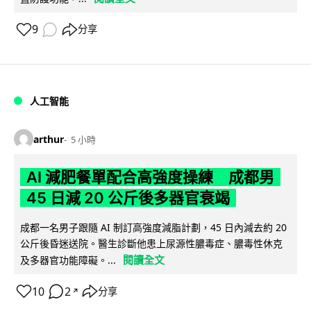
9
分享
人工智能
arthur
5 小時
AI 減肥餐單配合高強度操練 成都男
45 日減 20 公斤後多器官衰竭
成都一名男子跟隨 AI 制訂高強度減脂計劃，45 日內減去約 20
公斤後昏迷送院。醫生診斷他患上尿源性膿毒症、膿毒性休克
閱讀全文
及多器官功能障礙。...
10
2
分享
↗