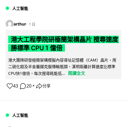
人工智能
arthur
1 日
港大工程學院研極簡架構晶片 搜尋速度
勝標準 CPU 1 億倍
港大團隊研發極簡架構模擬內容尋址記憶體（CAM）晶片，用
二硫化鉬及半金屬銻克服傳輸瓶頸，漢明距離計算速度比標準
閱讀全文
CPU快1億倍，每次搜尋耗能低...
43
20
分享
↗
人工智能