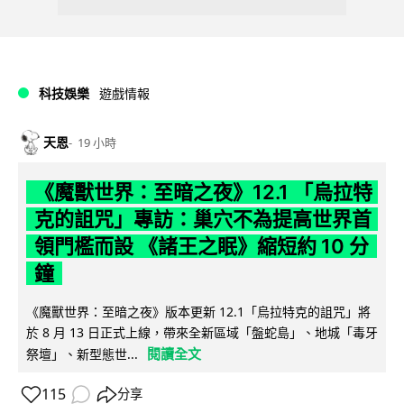
科技娛樂
遊戲情報
天恩
19 小時
《魔獸世界：至暗之夜》12.1 「烏拉特
克的詛咒」專訪：巢穴不為提高世界首
領門檻而設 《諸王之眠》縮短約 10 分
鐘
《魔獸世界：至暗之夜》版本更新 12.1「烏拉特克的詛咒」將
於 8 月 13 日正式上線，帶來全新區域「盤蛇島」、地城「毒牙
閱讀全文
祭壇」、新型態世...
115
分享