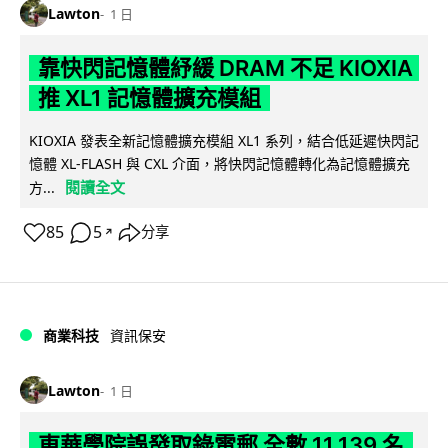
Lawton
1 日
靠快閃記憶體紓緩 DRAM 不足 KIOXIA
推 XL1 記憶體擴充模組
KIOXIA 發表全新記憶體擴充模組 XL1 系列，結合低延遲快閃記
憶體 XL-FLASH 與 CXL 介面，將快閃記憶體轉化為記憶體擴充
閱讀全文
方...
85
5
分享
↗
商業科技
資訊保安
Lawton
1 日
東華學院誤發取錄電郵 全數 11,139 名