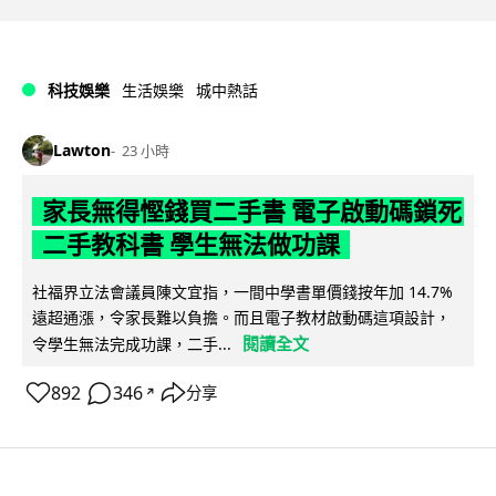
科技娛樂
生活娛樂
城中熱話
Lawton
23 小時
家長無得慳錢買二手書 電子啟動碼鎖死
二手教科書 學生無法做功課
社福界立法會議員陳文宜指，一間中學書單價錢按年加 14.7%
遠超通漲，令家長難以負擔。而且電子教材啟動碼這項設計，
閱讀全文
令學生無法完成功課，二手...
892
346
分享
↗