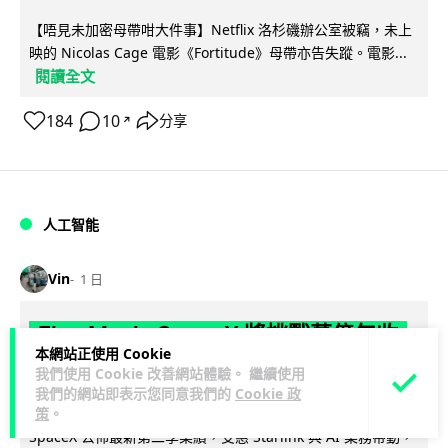
【唔見未加密母帶咁大件事】Netflix 洛杉磯辦公室被竊，未上
映的 Nicolas Cage 電影《Fortitude》母帶亦告失蹤。電影...
閱讀全文
184
10
分享
↗
人工智能
Vin
1 日
Elon Musk: SpaceX 將挑戰萬億年收
本網站正使用 Cookie
入 目標明年數據中心上太空 Starlink 覆
我們使用 Cookie 改善網站體驗。 繼續使用
蓋全球170國
我們的網站即表示您同意我們的
Cookie 政
策
。
SpaceX 公佈最新第二季業績，受惠 Starlink 與 AI 業務帶動，