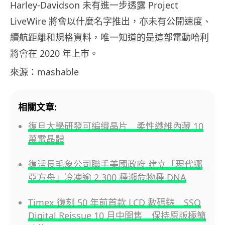
Harley-Davidson 未有進一步透露 Project
LiveWire 將會以什麼名字推出，亦未有公開速度、
續航距離和規格資料，唯一知道的是這部電動哈利
將會在 2020 年上市。
來源：mashable
相關文章:
復旦大學研發可編織晶片 柔性纖維內藏 10
萬電晶體
復活長毛象公司聯手美國政府 建立「現代挪
亞方舟」冷凍逾 2,300 種瀕危物種 DNA
Timex 復刻 50 年前首款 LCD 數碼錶 SSQ
Digital Reissue 10 月中開售 保持原版極簡