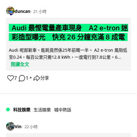
duncan
21 小時
Audi 最慳電量產車現身 A2 e-tron 迷
彩造型曝光 快充 26 分鐘充滿 8 成電
Audi 呢部新車，能耗竟然係25年前嘅一半。 A2 e-tron 風阻低
至0.24，每百公里只需12.8 kWh，一度電行到7.8公里。6...
閱讀全文
7
1
分享
↗
科技娛樂
生活娛樂
城中熱話
Vin
22 小時