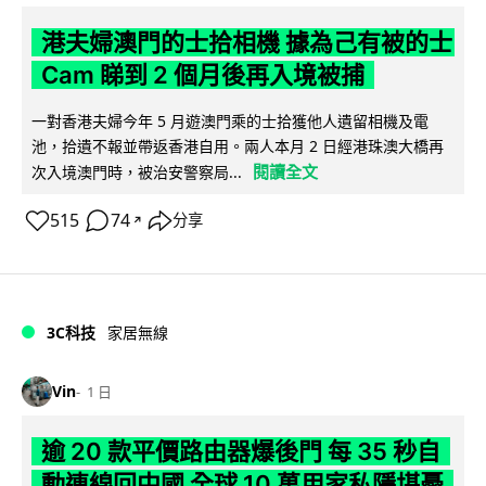
港夫婦澳門的士拾相機 據為己有被的士
Cam 睇到 2 個月後再入境被捕
一對香港夫婦今年 5 月遊澳門乘的士拾獲他人遺留相機及電
池，拾遺不報並帶返香港自用。兩人本月 2 日經港珠澳大橋再
閱讀全文
次入境澳門時，被治安警察局...
515
74
分享
↗
3C科技
家居無線
Vin
1 日
逾 20 款平價路由器爆後門 每 35 秒自
動連線回中國 全球 10 萬用家私隱堪憂