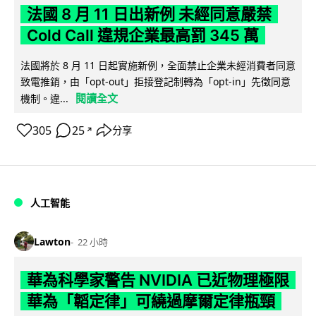
法國 8 月 11 日出新例 未經同意嚴禁
Cold Call 違規企業最高罰 345 萬
法國將於 8 月 11 日起實施新例，全面禁止企業未經消費者同意
致電推銷，由「opt-out」拒接登記制轉為「opt-in」先徵同意
閱讀全文
機制。違...
305
25
分享
↗
人工智能
Lawton
22 小時
華為科學家警告 NVIDIA 已近物理極限
華為「韜定律」可繞過摩爾定律瓶頸