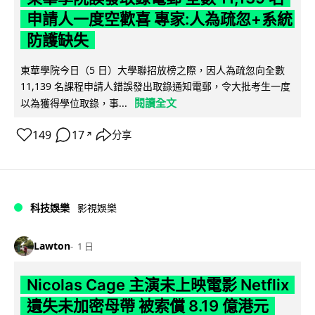
申請人一度空歡喜 專家:人為疏忽+系統
防護缺失
東華學院今日（5 日）大學聯招放榜之際，因人為疏忽向全數
11,139 名課程申請人錯誤發出取錄通知電郵，令大批考生一度
閱讀全文
以為獲得學位取錄，事...
149
17
分享
↗
科技娛樂
影視娛樂
Lawton
1 日
Nicolas Cage 主演未上映電影 Netflix
遺失未加密母帶 被索償 8.19 億港元