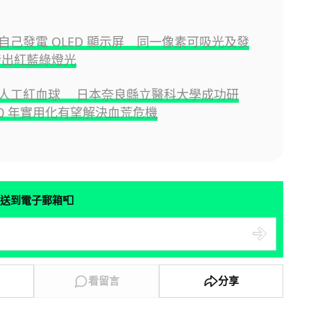
自己發電 OLED 顯示屏 同一像素可吸光及發
發出紅藍綠燈光
人工紅血球 日本奈良縣立醫科大學成功研
30 年實用化有望解決血荒危機
📮
送到電子郵箱
看留言
分享