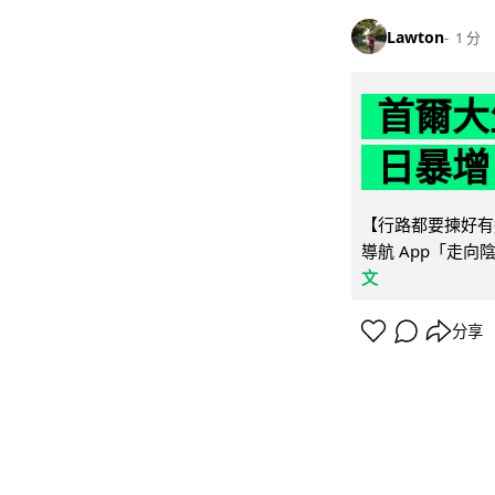
Lawton
1 分
首爾大
日暴增
【行路都要揀好有遮
導航 App「走向
文
分享