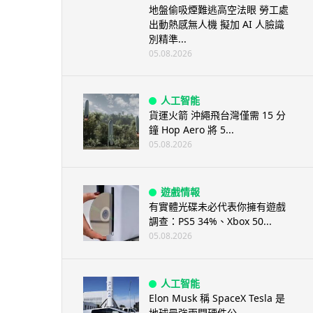
地盤偷吸煙難逃高空法眼 勞工處
出動熱感無人機 擬加 AI 人臉識
別精準...
05.08.2026
人工智能
貨運火箭 沖繩飛台灣僅需 15 分
鐘 Hop Aero 將 5...
05.08.2026
遊戲情報
有實體光碟未必代表你擁有遊戲
調查：PS5 34%、Xbox 50...
05.08.2026
人工智能
Elon Musk 稱 SpaceX Tesla 是
地球最強兩間硬件公...