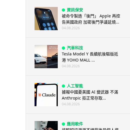
資訊保安
被命令製造「後門」 Apple 再控
告英國政府 加密後門爭議延燒...
04.08.2026
汽車科技
Tesla Model Y 長續航後驅版抵
港 YOHO MALL ...
04.08.2026
人工智能
據報中國憂美國 AI 變武器 不滿
Anthropic 拒正常存取...
04.08.2026
應用軟件
詐騙短訊源源不絕背後是個人資