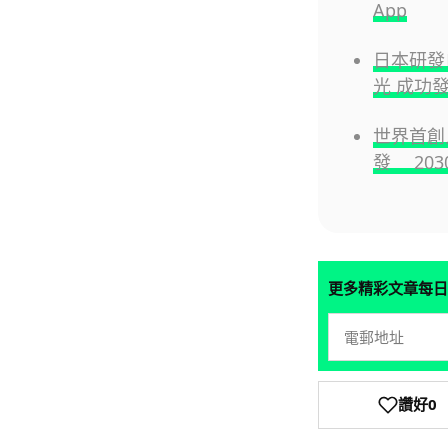
App
日本研發
光 成功
世界首創
發 20
更多精彩文章每日
讚好
0