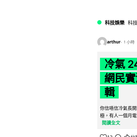
科技娛樂
科
arthur
1 小時
冷氣 
網民實
輯
你信唔信冷氣長開
極，有人一個月電費
閱讀全文