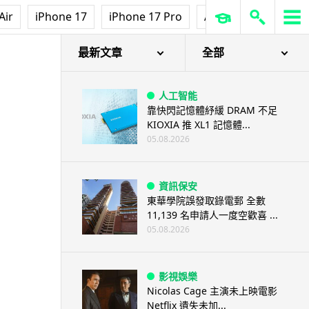
Air
iPhone 17
iPhone 17 Pro
AirPods Pro 3
Ap
最新文章
全部
人工智能
靠快閃記憶體紓緩 DRAM 不足
KIOXIA 推 XL1 記憶體...
05.08.2026
資訊保安
東華學院誤發取錄電郵 全數
11,139 名申請人一度空歡喜 ...
05.08.2026
影視娛樂
Nicolas Cage 主演未上映電影
Netflix 遺失未加...