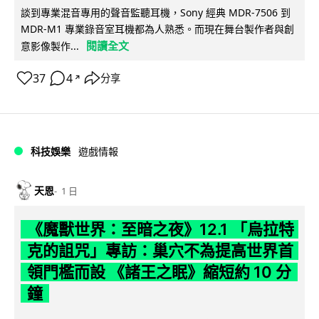
談到專業混音專用的聲音監聽耳機，Sony 經典 MDR-7506 到
MDR-M1 專業錄音室耳機都為人熟悉。而現在舞台製作者與創
閱讀全文
意影像製作...
37
4
分享
↗
科技娛樂
遊戲情報
天恩
1 日
《魔獸世界：至暗之夜》12.1 「烏拉特
克的詛咒」專訪：巢穴不為提高世界首
領門檻而設 《諸王之眠》縮短約 10 分
鐘