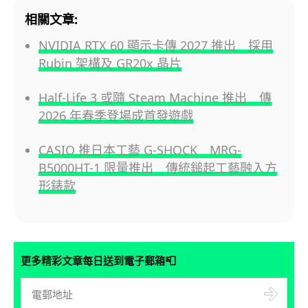
相關文章:
NVIDIA RTX 60 顯示卡傳 2027 推出 採用
Rubin 架構及 GR20x 晶片
Half-Life 3 或隨 Steam Machine 推出 傳
2026 年春季登場成首發遊戲
CASIO 推日本工藝 G-SHOCK MRG-
B5000HT-1 限量推出 傳統鎚起工藝融入方
形錶款
📮
更多精彩文章每日送到電子郵箱