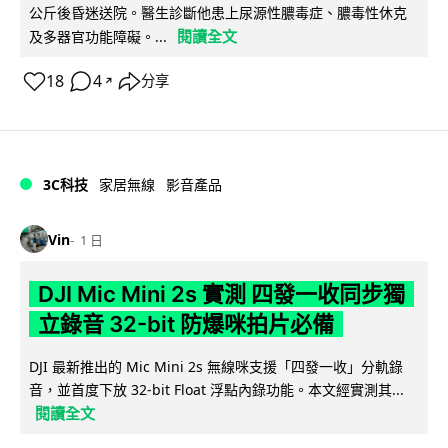
公斤後昏迷送院。醫生診斷他患上尿源性膿毒症、膿毒性休克
閱讀全文
及多器官功能障礙。...
18
4
分享
↗
3C科技
家居無線
影音產品
Vin
1 日
DJI Mic Mini 2s 實測 四發一收同步獨
立錄音 32-bit 防爆咪拍片必備
DJI 最新推出的 Mic Mini 2s 無線咪支援「四發一收」分軌錄
音，並首度下放 32-bit Float 浮點內錄功能。本文經實測其...
閱讀全文