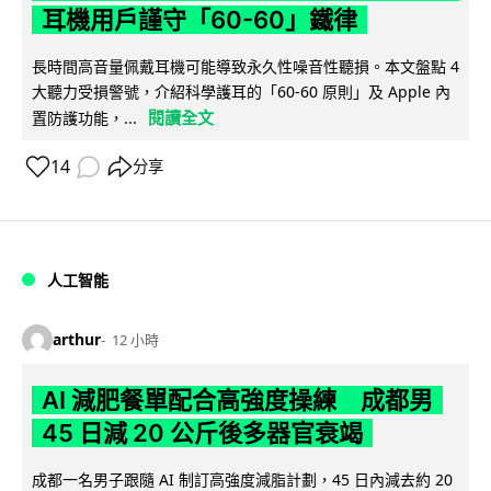
耳機用戶謹守「60-60」鐵律
長時間高音量佩戴耳機可能導致永久性噪音性聽損。本文盤點 4
大聽力受損警號，介紹科學護耳的「60-60 原則」及 Apple 內
閱讀全文
置防護功能，...
14
分享
人工智能
arthur
12 小時
AI 減肥餐單配合高強度操練 成都男
45 日減 20 公斤後多器官衰竭
成都一名男子跟隨 AI 制訂高強度減脂計劃，45 日內減去約 20