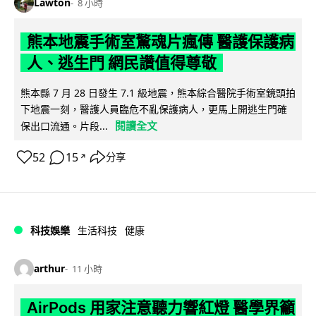
Lawton
8 小時
熊本地震手術室驚魂片瘋傳 醫護保護病
人、逃生門 網民讚值得尊敬
熊本縣 7 月 28 日發生 7.1 級地震，熊本綜合醫院手術室鏡頭拍
下地震一刻，醫護人員臨危不亂保護病人，更馬上開逃生門確
閱讀全文
保出口流通。片段...
52
15
分享
↗
科技娛樂
生活科技
健康
arthur
11 小時
AirPods 用家注意聽力響紅燈 醫學界籲