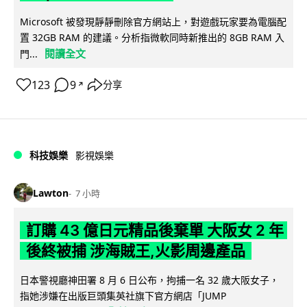
Microsoft 被發現靜靜刪除官方網站上，對遊戲玩家要為電腦配
置 32GB RAM 的建議。分析指微軟同時新推出的 8GB RAM 入
閱讀全文
門...
123
9
分享
↗
科技娛樂
影視娛樂
Lawton
7 小時
訂購 43 億日元精品後棄單 大阪女 2 年
後終被捕 涉海賊王,火影周邊產品
日本警視廳神田署 8 月 6 日公布，拘捕一名 32 歲大阪女子，
指她涉嫌在出版巨頭集英社旗下官方網店「JUMP