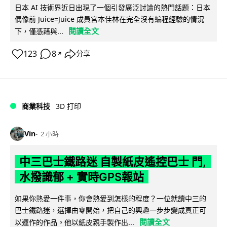
日本 AI 技術界近日出現了一個引發廣泛討論的熱門話題：日本
偶像前 Juice=Juice 成員宮本佳林在完全沒有編程經驗的情況
閱讀全文
下，僅憑藉與...
123
8
分享
↗
商業科技
3D 打印
Vin
2 小時
中三巴士鐵路迷 自製紙皮遙控巴士 門,
水撥識郁 + 實時GPS報站
如果你熱愛一件事，你會熱愛到怎樣的程度？一位就讀中三的
巴士鐵路迷，選擇由零開始，把自己的興趣一步步變成真正可
閱讀全文
以運作的作品。他以紙皮親手製作出...