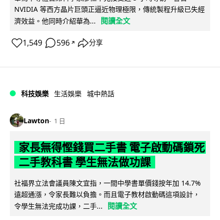
NVIDIA 等西方晶片巨頭正逼近物理極限，傳統製程升級已失經
閱讀全文
濟效益。他同時介紹華為...
1,549
596
分享
↗
科技娛樂
生活娛樂
城中熱話
Lawton
1 日
家長無得慳錢買二手書 電子啟動碼鎖死
二手教科書 學生無法做功課
社福界立法會議員陳文宜指，一間中學書單價錢按年加 14.7%
遠超通漲，令家長難以負擔。而且電子教材啟動碼這項設計，
閱讀全文
令學生無法完成功課，二手...