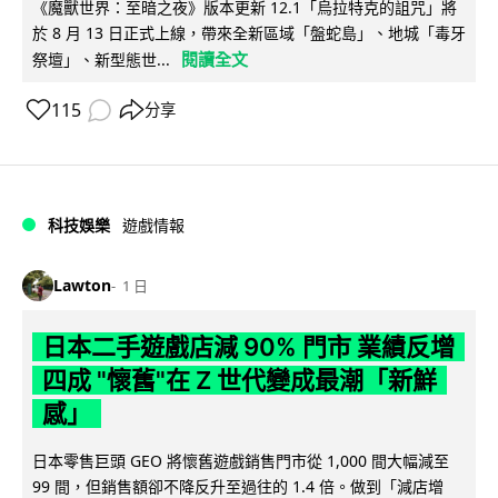
《魔獸世界：至暗之夜》版本更新 12.1「烏拉特克的詛咒」將
於 8 月 13 日正式上線，帶來全新區域「盤蛇島」、地城「毒牙
閱讀全文
祭壇」、新型態世...
115
分享
科技娛樂
遊戲情報
Lawton
1 日
日本二手遊戲店減 90% 門市 業績反增
四成 "懷舊"在 Z 世代變成最潮「新鮮
感」
日本零售巨頭 GEO 將懷舊遊戲銷售門市從 1,000 間大幅減至
99 間，但銷售額卻不降反升至過往的 1.4 倍。做到「減店增