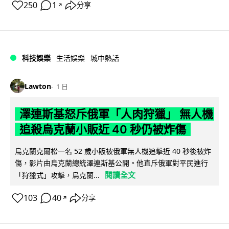
250
1
分享
↗
科技娛樂
生活娛樂
城中熱話
Lawton
1 日
澤連斯基怒斥俄軍「人肉狩獵」 無人機
追殺烏克蘭小販近 40 秒仍被炸傷
烏克蘭克爾松一名 52 歲小販被俄軍無人機追擊近 40 秒後被炸
傷，影片由烏克蘭總統澤連斯基公開。他直斥俄軍對平民進行
閱讀全文
「狩獵式」攻擊，烏克蘭...
103
40
分享
↗