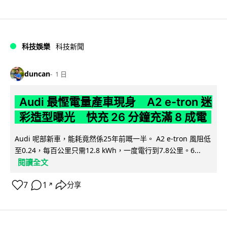
科技娛樂
科技新聞
duncan
1 日
Audi 最慳電量產車現身 A2 e-tron 迷
彩造型曝光 快充 26 分鐘充滿 8 成電
Audi 呢部新車，能耗竟然係25年前嘅一半。 A2 e-tron 風阻低
至0.24，每百公里只需12.8 kWh，一度電行到7.8公里。6...
閱讀全文
7
1
分享
↗