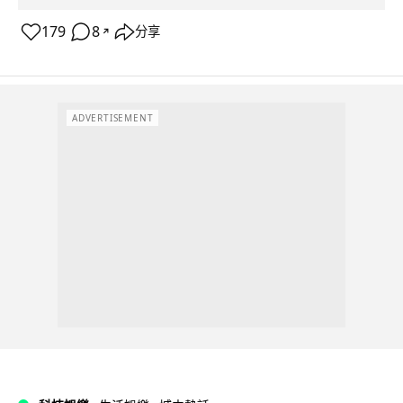
179
8
分享
↗
ADVERTISEMENT