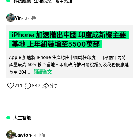
科技娛樂
生活娛樂
城中熱話
Vin
3 小時
iPhone 加速撤出中國 印度成新機主要
基地 上年組裝增至5500萬部
Apple 加速將 iPhone 生產線由中國轉往印度，目標兩年內將
產量最高 50% 移至當地。印度政府推出關稅豁免及稅務優惠延
閱讀全文
長至 204...
211
83
分享
↗
人工智能
Lawton
4 小時