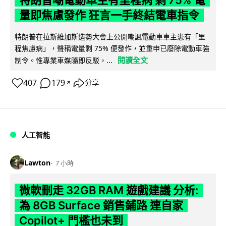
特朗普嘲電動車主有里程病 剩 75% 電
量即焦慮發作 狂言一手終結電車指令
特朗普在拉斯維加斯造勢大會上公開嘲諷電動車車主患有「里
程焦慮病」，聲稱電量剩 75% 便發作，並重申已廢除電動車強
閱讀全文
制令。惟專業車媒隨即反駁，...
407
179
分享
↗
人工智能
Lawton
7 小時
微軟刪走 32GB RAM 遊戲建議 分析:
為 8GB Surface 銷售鋪路 連自家
Copilot+ 門檻也未到