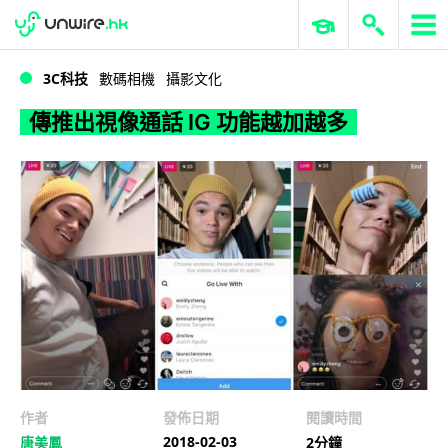
WWDC 2026
GenAI 與雲端科技專區
ERP 與商業 AI
傳推出視像通話 IG 功能越加越多
3C科技
數碼相機
攝影文化
傳推出視像通話 IG 功能越加越多
作者
發佈日期
閱讀時間
2018-02-03
唐美鳳
2分鐘