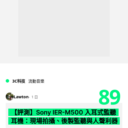
3C科技
流動音樂
89
Lawton
1 日
【評測】Sony IER-M500 入耳式監聽
耳機：現場拍攝、後製監聽與人聲利器