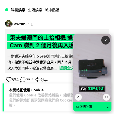
科技娛樂
生活娛樂
城中熱話
Lawton
1 日
港夫婦澳門的士拾相機 據為己有被的士
×
Cam 睇到 2 個月後再入境被捕
一對香港夫婦今年 5 月遊澳門乘的士拾獲他人遺留相機及電
池，拾遺不報並帶返香港自用。兩人本月 2 日經港珠澳大橋再
閱讀全文
次入境澳門時，被治安警察局...
534
75
分享
↗
本網站正使用 Cookie
我們使用 Cookie 改善網站體驗。 繼續使用
🎵
⛶
我們的網站即表示您同意我們的
Cookie 政
策
。
3C科技
家居無線
📖 詳細評測
→