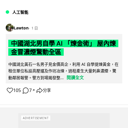
人工智能
Lawton
1 日
中國湖北男自學 AI 「煉金術」 屋內煉
金冒濃煙驚動全區
中國湖北黃石一名男子見金價高企，利用 AI 自學提煉黃金，在
租住單位私設高壓爐及作坊冶煉，過程產生大量刺鼻濃煙，驚
閱讀全文
動鄰居報警。警方到場揭發整...
105
7
分享
↗
ADVERTISEMENT