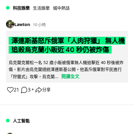
科技娛樂
生活娛樂
城中熱話
Lawton
10 小時
澤連斯基怒斥俄軍「人肉狩獵」 無人機
追殺烏克蘭小販近 40 秒仍被炸傷
烏克蘭克爾松一名 52 歲小販被俄軍無人機追擊近 40 秒後被炸
傷，影片由烏克蘭總統澤連斯基公開。他直斥俄軍對平民進行
閱讀全文
「狩獵式」攻擊，烏克蘭...
21
3
分享
↗
人工智能