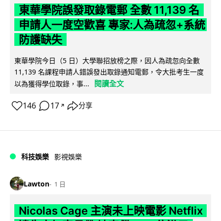
東華學院誤發取錄電郵 全數 11,139 名
申請人一度空歡喜 專家:人為疏忽+系統
防護缺失
東華學院今日（5 日）大學聯招放榜之際，因人為疏忽向全數
11,139 名課程申請人錯誤發出取錄通知電郵，令大批考生一度
閱讀全文
以為獲得學位取錄，事...
146
17
分享
↗
科技娛樂
影視娛樂
Lawton
1 日
Nicolas Cage 主演未上映電影 Netflix