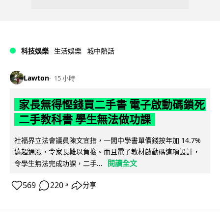
科技娛樂
生活娛樂
城中熱話
Lawton
15 小時
家長無得慳錢買二手書 電子啟動碼鎖死
二手教科書 學生無法做功課
社福界立法會議員陳文宜指，一間中學書單價錢按年加 14.7%
遠超通漲，令家長難以負擔。而且電子教材啟動碼這項設計，
閱讀全文
令學生無法完成功課，二手...
569
220
分享
↗