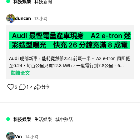
科技娛樂
科技新聞
duncan
13 小時
Audi 最慳電量產車現身 A2 e-tron 迷
彩造型曝光 快充 26 分鐘充滿 8 成電
Audi 呢部新車，能耗竟然係25年前嘅一半。 A2 e-tron 風阻低
至0.24，每百公里只需12.8 kWh，一度電行到7.8公里。6...
閱讀全文
5
1
分享
↗
科技娛樂
生活娛樂
城中熱話
Vin
14 小時