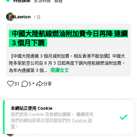
科技娛樂
生活科技
旅遊
Lawton
1 日
中國大陸航線燃油附加費今日再降 連續
3 個月下調
【中國大陸連續 3 個月減附加費，相反香港不斷加價】中國大
陸多家航空公司自 8 月 5 日起再度下調內陸航線燃油附加費，
閱讀全文
為年內連續第 3 個...
31
5
分享
↗
本網站正使用 Cookie
我們使用 Cookie 改善網站體驗。 繼續使用
科技娛樂
生活科技
區塊鏈
我們的網站即表示您同意我們的
Cookie 政
策
。
Lawton
1 日