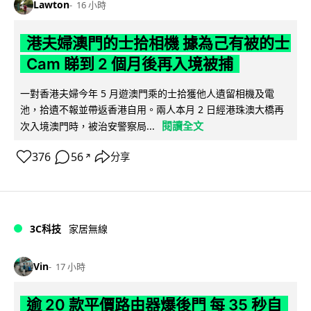
Lawton
16 小時
港夫婦澳門的士拾相機 據為己有被的士
Cam 睇到 2 個月後再入境被捕
一對香港夫婦今年 5 月遊澳門乘的士拾獲他人遺留相機及電
池，拾遺不報並帶返香港自用。兩人本月 2 日經港珠澳大橋再
閱讀全文
次入境澳門時，被治安警察局...
376
56
分享
↗
3C科技
家居無線
Vin
17 小時
逾 20 款平價路由器爆後門 每 35 秒自