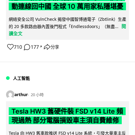
動連線回中國 全球 10 萬用家私隱堪憂
網絡安全公司 VulnCheck 揭發中國智博通電子（Zbtlink）生產
閱
的 20 多款路由器內置後門程式「Endlessdoors」（無盡...
讀全文
710
177
分享
↗
人工智能
arthur
20 小時
Tesla HW3 舊硬件裝 FSD v14 Lite 頻
現過熱 部分電腦損毀車主須自費維修
Tesla 向 HW3 舊車款推送 FSD v14 Lite 系統，引發大量車主反