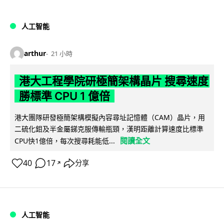
人工智能
arthur
21 小時
港大工程學院研極簡架構晶片 搜尋速度
勝標準 CPU 1 億倍
港大團隊研發極簡架構模擬內容尋址記憶體（CAM）晶片，用
二硫化鉬及半金屬銻克服傳輸瓶頸，漢明距離計算速度比標準
閱讀全文
CPU快1億倍，每次搜尋耗能低...
40
17
分享
↗
人工智能