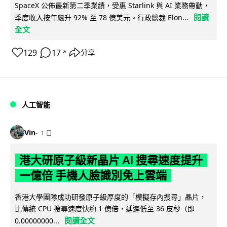
SpaceX 公佈最新第二季業績，受惠 Starlink 與 AI 業務帶動，
閱讀
季度收入按年飆升 92% 至 78 億美元。行政總裁 Elon...
全文
129
17
分享
↗
人工智能
Vin
1 日
港大研原子級新晶片 AI 搜尋速度提升
一億倍 手機人臉識別免上雲端
香港大學團隊成功研發原子級厚度的「模擬存內搜尋」晶片，
比傳統 CPU 搜尋速度快約 1 億倍，延遲低至 36 皮秒（即
閱讀全文
0.00000000...