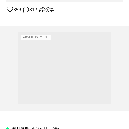
359
81
分享
↗
ADVERTISEMENT