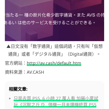
▲日文沒有「数字通貨」這個詞語，只有叫「仮想
通貨」或者「デジタル通貨」（Digital通貨）。
官方網站：
http://av.cash/default.htm
資料來源：AV.CASH
相關文章:
只是去買 PS5, 6 小時 27 萬人看 加藤小夏試
玩《沉默之丘 f》 借機一月未爆機終買 PS5