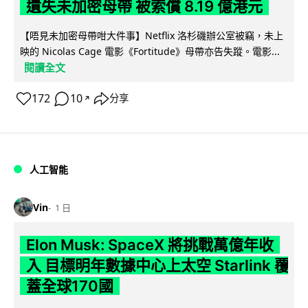
遺失未加密母帶 被索償 8.19 億港元
【唔見未加密母帶咁大件事】Netflix 洛杉磯辦公室被竊，未上
映的 Nicolas Cage 電影《Fortitude》母帶亦告失蹤。電影...
閱讀全文
172
10
分享
↗
人工智能
Vin
1 日
Elon Musk: SpaceX 將挑戰萬億年收
入 目標明年數據中心上太空 Starlink 覆
蓋全球170國