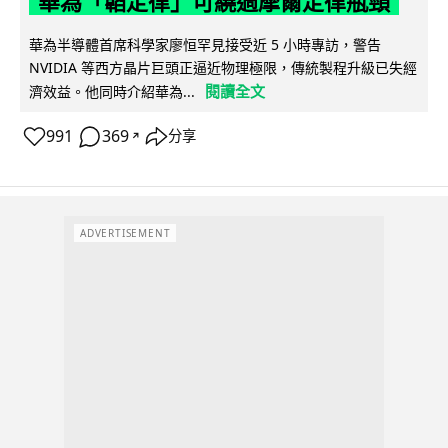
華為「韜定律」可繞過摩爾定律瓶頸
華為半導體首席科學家廖恒罕見接受近 5 小時專訪，警告
NVIDIA 等西方晶片巨頭正逼近物理極限，傳統製程升級已失經
閱讀全文
濟效益。他同時介紹華為...
991
369
分享
↗
ADVERTISEMENT