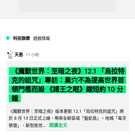
科技娛樂
遊戲情報
天恩
11 小時
《魔獸世界：至暗之夜》12.1 「烏拉特
克的詛咒」專訪：巢穴不為提高世界首
領門檻而設 《諸王之眠》縮短約 10 分
鐘
《魔獸世界：至暗之夜》版本更新 12.1「烏拉特克的詛咒」將
於 8 月 13 日正式上線，帶來全新區域「盤蛇島」、地城「毒牙
閱讀全文
祭壇」、新型態世...