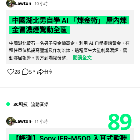
Lawton
10 小時
中國湖北男自學 AI 「煉金術」 屋內煉
金冒濃煙驚動全區
中國湖北黃石一名男子見金價高企，利用 AI 自學提煉黃金，在
租住單位私設高壓爐及作坊冶煉，過程產生大量刺鼻濃煙，驚
閱讀全文
動鄰居報警。警方到場揭發整...
28
5
分享
↗
3C科技
流動音樂
89
Lawton
11 小時
【評測】Sony IER-M500 入耳式監聽