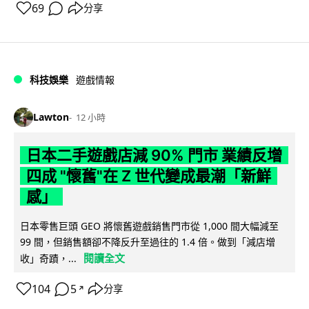
69
分享
科技娛樂
遊戲情報
Lawton
12 小時
日本二手遊戲店減 90% 門市 業績反增
四成 "懷舊"在 Z 世代變成最潮「新鮮
感」
日本零售巨頭 GEO 將懷舊遊戲銷售門市從 1,000 間大幅減至
99 間，但銷售額卻不降反升至過往的 1.4 倍。做到「減店增
閱讀全文
收」奇蹟，...
104
5
分享
↗