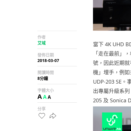
作者
艾域
當下 4K UH
「走在最前」，
發佈日期
2018-03-07
號，因此近期就
機」埋手，例如去
閱讀時間
8分鐘
UDP-203 SE
字體大小
出專屬升級系列 BO
A
A
A
205 及 Son
分享