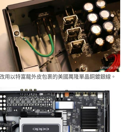
均改用以特富龍外皮包裹的美國萬隆單晶銅鍍銀線。