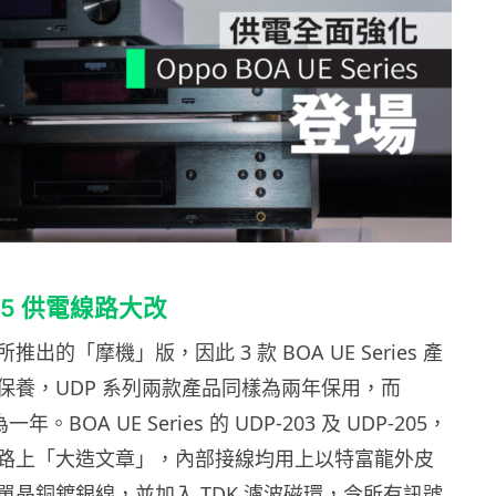
205 供電線路大改
出的「摩機」版，因此 3 款 BOA UE Series 產
保養，UDP 系列兩款產品同樣為兩年保用，而
為一年。BOA UE Series 的 UDP-203 及 UDP-205，
路上「大造文章」，內部接線均用上以特富龍外皮
單晶銅鍍銀線，並加入 TDK 濾波磁環，令所有訊號