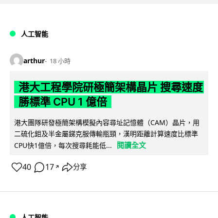
人工智能
arthur
18 小時
港大工程學院研極簡架構晶片 搜尋速度
勝標準 CPU 1 億倍
港大團隊研發極簡架構模擬內容尋址記憶體（CAM）晶片，用
二硫化鉬及半金屬銻克服傳輸瓶頸，漢明距離計算速度比標準
閱讀全文
CPU快1億倍，每次搜尋耗能低...
40
17
分享
↗
人工智能