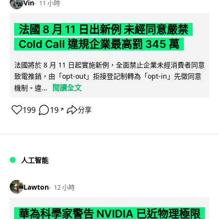
Vin
11 小時
法國 8 月 11 日出新例 未經同意嚴禁
Cold Call 違規企業最高罰 345 萬
法國將於 8 月 11 日起實施新例，全面禁止企業未經消費者同意
致電推銷，由「opt-out」拒接登記制轉為「opt-in」先徵同意
閱讀全文
機制。違...
199
19
分享
↗
人工智能
Lawton
12 小時
華為科學家警告 NVIDIA 已近物理極限