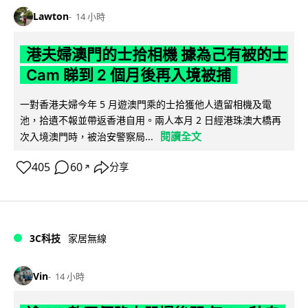
Lawton
14 小時
港夫婦澳門的士拾相機 據為己有被的士
Cam 睇到 2 個月後再入境被捕
一對香港夫婦今年 5 月遊澳門乘的士拾獲他人遺留相機及電
池，拾遺不報並帶返香港自用。兩人本月 2 日經港珠澳大橋再
閱讀全文
次入境澳門時，被治安警察局...
405
60
分享
↗
3C科技
家居無線
Vin
14 小時