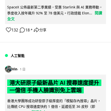
SpaceX 公佈最新第二季業績，受惠 Starlink 與 AI 業務帶動，
閱讀
季度收入按年飆升 92% 至 78 億美元。行政總裁 Elon...
全文
132
18
分享
↗
人工智能
Vin
1 日
港大研原子級新晶片 AI 搜尋速度提升
一億倍 手機人臉識別免上雲端
香港大學團隊成功研發原子級厚度的「模擬存內搜尋」晶片，
比傳統 CPU 搜尋速度快約 1 億倍，延遲低至 36 皮秒（即