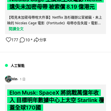
遺失未加密母帶 被索償 8.19 億港元
【唔見未加密母帶咁大件事】Netflix 洛杉磯辦公室被竊，未上
映的 Nicolas Cage 電影《Fortitude》母帶亦告失蹤。電影...
閱讀全文
177
10
分享
↗
人工智能
Vin
1 日
Elon Musk: SpaceX 將挑戰萬億年收
入 目標明年數據中心上太空 Starlink 覆
蓋全球170國