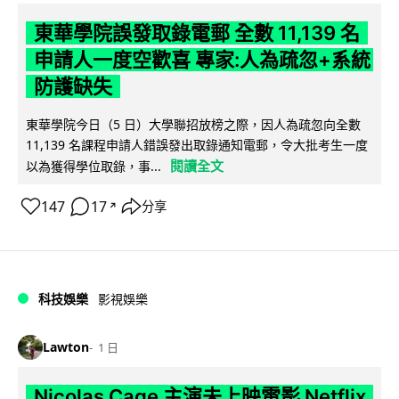
東華學院誤發取錄電郵 全數 11,139 名
申請人一度空歡喜 專家:人為疏忽+系統
防護缺失
東華學院今日（5 日）大學聯招放榜之際，因人為疏忽向全數
11,139 名課程申請人錯誤發出取錄通知電郵，令大批考生一度
閱讀全文
以為獲得學位取錄，事...
147
17
分享
↗
科技娛樂
影視娛樂
Lawton
1 日
Nicolas Cage 主演未上映電影 Netflix