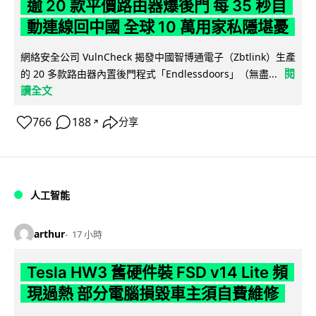
逾 20 款平價路由器爆後門 每 35 秒自
動連線回中國 全球 10 萬用家私隱堪憂
網絡安全公司 VulnCheck 揭發中國智博通電子（Zbtlink）生產
閱
的 20 多款路由器內置後門程式「Endlessdoors」（無盡...
讀全文
766
188
分享
↗
人工智能
arthur
17 小時
Tesla HW3 舊硬件裝 FSD v14 Lite 頻
現過熱 部分電腦損毀車主須自費維修