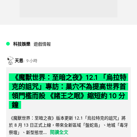
科技娛樂
遊戲情報
天恩
9 小時
《魔獸世界：至暗之夜》12.1 「烏拉特
克的詛咒」專訪：巢穴不為提高世界首
領門檻而設 《諸王之眠》縮短約 10 分
鐘
《魔獸世界：至暗之夜》版本更新 12.1「烏拉特克的詛咒」將
於 8 月 13 日正式上線，帶來全新區域「盤蛇島」、地城「毒牙
閱讀全文
祭壇」、新型態世...