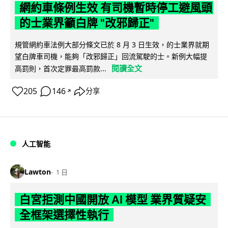
網約車條例生效 有司機暫時停工避風頭
的士業界籲白牌 "改邪歸正"
規管網約車法例大部分條文已於 8 月 3 日生效，的士業界就期
望白牌車司機，能夠「改邪歸正」回流駕駛的士。新例大幅提
閱讀全文
高罰則，首次定罪最高罰款...
205
146
分享
↗
人工智能
Lawton
1 日
白宮拒測中國開放 AI 模型 業界質疑安
全框架選擇性執行