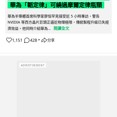
華為「韜定律」可繞過摩爾定律瓶頸
華為半導體首席科學家廖恒罕見接受近 5 小時專訪，警告
NVIDIA 等西方晶片巨頭正逼近物理極限，傳統製程升級已失經
閱讀全文
濟效益。他同時介紹華為...
1,151
428
分享
↗
ADVERTISEMENT