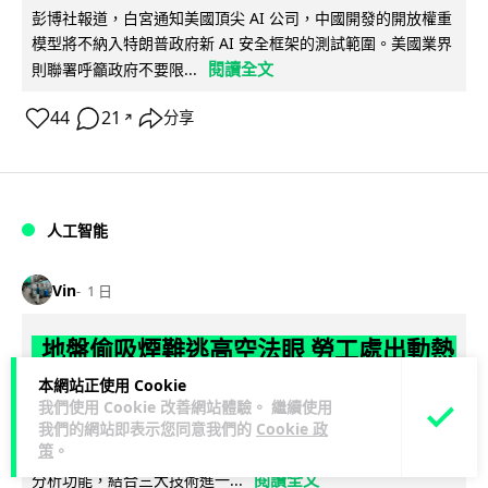
彭博社報道，白宮通知美國頂尖 AI 公司，中國開發的開放權重
模型將不納入特朗普政府新 AI 安全框架的測試範圍。美國業界
閱讀全文
則聯署呼籲政府不要限...
44
21
分享
↗
人工智能
Vin
1 日
地盤偷吸煙難逃高空法眼 勞工處出動熱
感無人機 擬加 AI 人臉識別精準執法
本網站正使用 Cookie
我們使用 Cookie 改善網站體驗。 繼續使用
我們的網站即表示您同意我們的
Cookie 政
勞工處投入配備熱感應鏡頭的小型無人機進行高空巡邏以打擊
策
。
地盤違例吸煙，並正研究於未來一年內引入 AI 人臉識別與行為
閱讀全文
分析功能，結合三大技術進一...