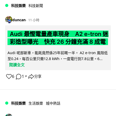
科技娛樂
科技新聞
duncan
11 小時
Audi 最慳電量產車現身 A2 e-tron 迷
彩造型曝光 快充 26 分鐘充滿 8 成電
Audi 呢部新車，能耗竟然係25年前嘅一半。 A2 e-tron 風阻低
至0.24，每百公里只需12.8 kWh，一度電行到7.8公里。6...
閱讀全文
6
1
分享
↗
科技娛樂
生活娛樂
城中熱話