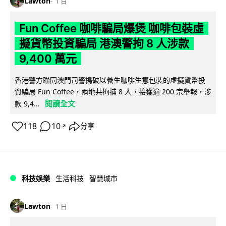
Lawton
1 日
Fun Coffee 咖啡騙局爆煲 咖啡包裝虛
擬貨幣投資騙局 港澳警拘 8 人涉款
9,400 萬元
香港警方聯同澳門司警搗破以養生咖啡生意包裝的虛擬貨幣投
資騙局 Fun Coffee，兩地共拘捕 8 人，接獲逾 200 宗舉報，涉
閱讀全文
款 9,4...
118
10
分享
↗
科技娛樂
生活科技
智慧城市
Lawton
1 日