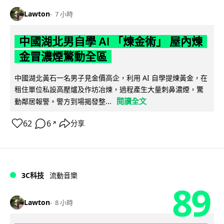
Lawton
7 小時
中國湖北男自學 AI 「煉金術」 屋內煉
金冒濃煙驚動全區
中國湖北黃石一名男子見金價高企，利用 AI 自學提煉黃金，在
租住單位私設高壓爐及作坊冶煉，過程產生大量刺鼻濃煙，驚
閱讀全文
動鄰居報警。警方到場揭發整...
62
6
分享
↗
3C科技
流動音樂
89
Lawton
8 小時