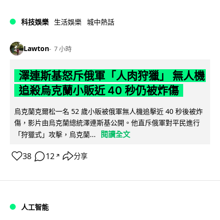
科技娛樂
生活娛樂
城中熱話
Lawton
7 小時
澤連斯基怒斥俄軍「人肉狩獵」 無人機
追殺烏克蘭小販近 40 秒仍被炸傷
烏克蘭克爾松一名 52 歲小販被俄軍無人機追擊近 40 秒後被炸
傷，影片由烏克蘭總統澤連斯基公開。他直斥俄軍對平民進行
閱讀全文
「狩獵式」攻擊，烏克蘭...
38
12
分享
↗
人工智能