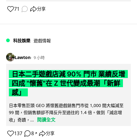
71
分享
科技娛樂
遊戲情報
Lawton
9 小時
日本二手遊戲店減 90% 門市 業績反增
四成 "懷舊"在 Z 世代變成最潮「新鮮
感」
日本零售巨頭 GEO 將懷舊遊戲銷售門市從 1,000 間大幅減至
99 間，但銷售額卻不降反升至過往的 1.4 倍。做到「減店增
閱讀全文
收」奇蹟，...
137
8
分享
↗